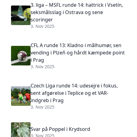
3. liga – MSFL runde 14: hattrick i Vsetín,
seksmålsslag i Ostrava og sene
scoringer
3. Nov 2025
CFL A runde 13: Kladno i målhumør, sen
vending i Plzeň og hårdt kæmpede point
i Prag
3. Nov 2025
Czech Liga runde 14: udesejre i fokus,
sent afgørelse i Teplice og et VAR-
indgreb i Prag
3. Nov 2025
Svar på Poppel i Krydsord
3. Nov 2025