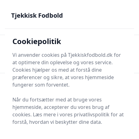
Tjekkisk Fodbold - Fra Prag til Plzeň - tjekkisk fodbold på
dansk
Tjekkisk Fodbold
Cookiepolitik
Tjekkisk Fodbold
Men
Søg nu
Vi anvender cookies på Tjekkiskfodbold.dk for
Søg nu
at optimere din oplevelse og vores service.
Cookies hjælper os med at forstå dine
præferencer og sikre, at vores hjemmeside
fungerer som forventet.
Seneste nyt fra Tjekkisk
Når du fortsætter med at bruge vores
Fodbold
hjemmeside, accepterer du vores brug af
cookies. Læs mere i vores privatlivspolitik for at
forstå, hvordan vi beskytter dine data.
Sidste gode AI Links
5. Jul 2026