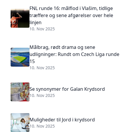
FNL runde 16: målflod i Vlašim, tidlige
træffere og sene afgørelser over hele
linjen
10. Nov 2025
Målbrag, rødt drama og sene
udligninger: Rundt om Czech Liga runde
15
10. Nov 2025
Se synonymer for Galan Krydsord
10. Nov 2025
Muligheder til Jord i krydsord
10. Nov 2025