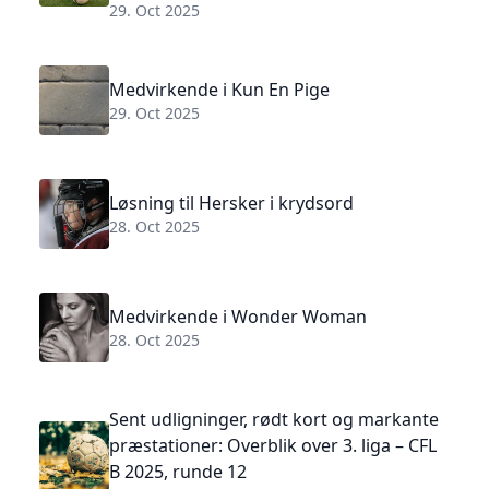
29. Oct 2025
Medvirkende i Kun En Pige
29. Oct 2025
Løsning til Hersker i krydsord
28. Oct 2025
Medvirkende i Wonder Woman
28. Oct 2025
Sent udligninger, rødt kort og markante
præstationer: Overblik over 3. liga – CFL
B 2025, runde 12