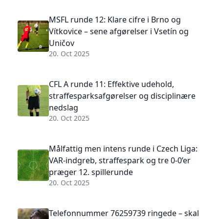
MSFL runde 12: Klare cifre i Brno og
Vítkovice – sene afgørelser i Vsetín og
Uničov
20. Oct 2025
CFL A runde 11: Effektive udehold,
straffesparksafgørelser og disciplinære
nedslag
20. Oct 2025
Målfattig men intens runde i Czech Liga:
VAR-indgreb, straffespark og tre 0-0’er
præger 12. spillerunde
20. Oct 2025
Telefonnummer 76259739 ringede – skal