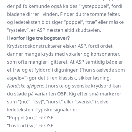
der på folkemunde også kaldes “rystepoppel”, fordi
bladene dirrer i vinden. Finder du tre tomme felter,
og ledeteksten blot siger “poppel”, “træ” eller måske
“rysteløv”, er ASP næsten altid skudtavlen.
Hvorfor lige tre bogstaver?
Krydsordskonstruktører elsker ASP, fordi ordet
danner mange kryds med vokaler og konsonanter,
som ofte mangler i gitteret. At ASP samtidig både er
et træ og et fyldord i digtningen (“hun skælvede som
aspeløv”) gør det til en klassisk, sikker løsning.
Nordiske afvigere:
I norske og svenske krydsord kan
du støde på varianten
OSP
. Kig efter små markører
som “(no)”, “(sv)”, “norsk” eller “svensk” i selve
ledeteksten. Typiske signaler er:
“Poppel (no.)” → OSP
“Lövträd (sv.)” → OSP