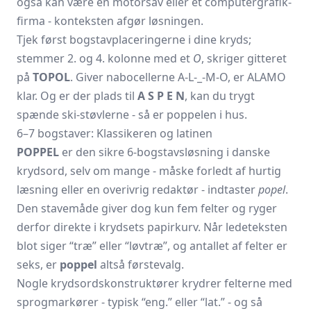
også kan være en motorsav eller et computergrafik-
firma - konteksten afgør løsningen.
Tjek først bogstavplaceringerne i dine kryds;
stemmer 2. og 4. kolonne med et
O
, skriger gitteret
på
TOPOL
. Giver nabocellerne A-L-_-M-O, er ALAMO
klar. Og er der plads til
A S P E N
, kan du trygt
spænde ski-støvlerne - så er poppelen i hus.
6–7 bogstaver: Klassikeren og latinen
POPPEL
er den sikre 6-bogstavs­løsning i danske
krydsord, selv om mange - måske forledt af hurtig
læsning eller en overivrig redaktør - indtaster
popel
.
Den stavemåde giver dog kun fem felter og ryger
derfor direkte i krydsets papirkurv. Når ledeteksten
blot siger “træ” eller “løvtræ”, og antallet af felter er
seks, er
poppel
altså førstevalg.
Nogle krydsordskonstruktører krydrer felterne med
sprogmarkører - typisk “eng.” eller “lat.” - og så