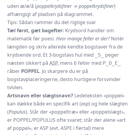
uden æ/ø/å (
poppelkrydsfiner → poppelkrydsfiner
)
afhængigt af pladsen på diagrammet.
Tips: Sådan rammer du det rigtige svar
Tæl først, gæt bagefter:
Krydsord handler om
matematik før poesi.
Hvor mange felter er der?
Notér
længden og skriv allerede kendte bogstaver fra de
krydsende ord. Et 3-bogstavs hul med
peger
_S_
næsten sikkert på
ASP
, mens 6 felter med
P_O_E_
råber
POPPEL
. Jo skarpere du er på
bogstavplaceringerne, desto hurtigere forsvinder
tvivlen.
Artsnavn eller slægtsnavn?
Ledeteksten «poppel»
kan dække både en specifik art (
asp
) og hele slægten
(
Populus
). Står der «poppeltræ» eller «poppelslægt»,
er POPPEL/POPULUS ofte svaret; står der alene «art
af poppel», er ASP (evt. ASPE i flertal) mere