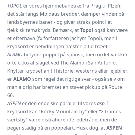
TOPOL
er vores hjemmebanetræ fra Prag til Plzeň:
det står langs Moldaus bredder, dæmper vinden på
landsbyernes baner - og giver straks point i et
tjekkisk temakryds. Bemærk, at
Topol
også kan være
et efternavn (fx forfatteren Jáchym Topol), men i
krydsord er betydningen næsten altid træet.
ALAMO
betyder poppel på spansk, men ordet vækker
ofte ekko af slaget ved The Alamo i San Antonio.
Knytter krydset an til historie, westerns eller lejebiler,
er
ALAMO
som regel det rigtige svar - også selv om
man aldrig har bremset en støvet pickup på Route
66.
ASPEN
er den engelske parallel til vores
asp
. I
krydsord kan “Rocky Mountain-by” eller “X Games-
værtsby” være distraherende ledetråde, men de
peger stadig på en poppelart. Husk dog, at
ASPEN