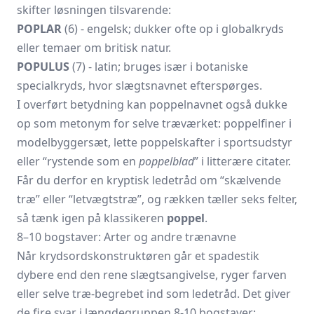
skifter løsningen tilsvarende:
POPLAR
(6) - engelsk; dukker ofte op i globalkryds
eller temaer om britisk natur.
POPULUS
(7) - latin; bruges især i botaniske
specialkryds, hvor slægtsnavnet efterspørges.
I overført betydning kan poppelnavnet også dukke
op som metonym for selve træværket: poppel­finer i
modelbyggersæt, lette poppel­skafter i sportsudstyr
eller “rystende som en
poppelblad
” i litterære citater.
Får du derfor en kryptisk ledetråd om “skælvende
træ” eller “letvægts­træ”, og rækken tæller seks felter,
så tænk igen på klassikeren
poppel
.
8–10 bogstaver: Arter og andre trænavne
Når krydsordskonstruktøren går et spadestik
dybere end den rene slægtsangivelse, ryger farven
eller selve træ-begrebet ind som ledetråd. Det giver
de fire svar i længdegruppen 8-10 bogstaver: