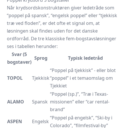
Poppel krydsord 5 bogstaver
Når krydsordskonstruktøren giver ledetråde som
“poppel på spansk”, “engelsk poppel” eller “tjekkisk
træ ved floden”, er det ofte et signal om, at
løsningen skal findes uden for det danske
ordforråd. De tre klassiske fem-bogstavsløsninger
ses i tabellen herunder:
Svar (5
Sprog
Typisk ledetråd
bogstaver)
“Poppel på tjekkisk” - eller blot
TOPOL
Tjekkisk
“poppel” i et temaomslag om
Tjekkiet
“Poppel (sp.)”, “Træ i Texas-
ALAMO
Spansk
missionen” eller “car rental-
brand”
“Poppel på engelsk”, “Ski-by i
ASPEN
Engelsk
Colorado”, “filmfestival-by”