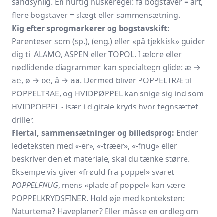
sandsynlig. En hurtig huskeregel: få bogstaver = art,
flere bogstaver = slægt eller sammensætning.
Kig efter sprogmarkører og bogstavskift:
Parenteser som (sp.), (eng.) eller «på tjekkisk» guider
dig til ALAMO, ASPEN eller TOPOL. I ældre eller
nødlidende diagrammer kan specialtegn glide: æ →
, ø →
, å →
. Dermed bliver POPPELTRÆ til
ae
oe
aa
POPPELTRAE, og HVIDPØPPEL kan snige sig ind som
HVIDPOEPEL - især i digitale kryds hvor tegnsættet
driller.
Flertal, sammensætninger og billedsprog:
Ender
ledeteksten med «-er», «-træer», «-fnug» eller
beskriver den et materiale, skal du tænke større.
Eksempelvis giver «frøuld fra poppel» svaret
POPPELFNUG
, mens «plade af poppel» kan være
POPPELKRYDSFINER. Hold øje med konteksten:
Naturtema? Haveplaner? Eller måske en ordleg om