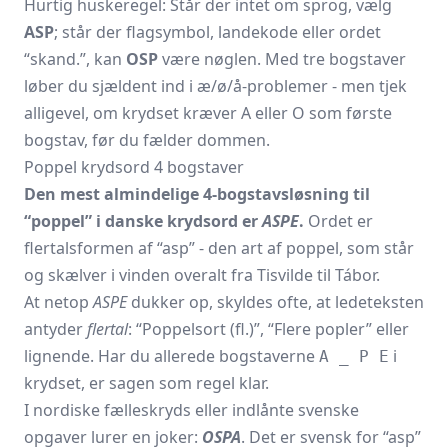
Hurtig huskeregel: Står der intet om sprog, vælg
ASP
; står der flagsymbol, landekode eller ordet
“skand.”, kan
OSP
være nøglen. Med tre bogstaver
løber du sjældent ind i æ/ø/å-problemer - men tjek
alligevel, om krydset kræver A eller O som første
bogstav, før du fælder dommen.
Poppel krydsord 4 bogstaver
Den mest almindelige 4-bogstavsløsning til
“poppel” i danske krydsord er
ASPE
.
Ordet er
flertalsformen af “asp” - den art af poppel, som står
og skælver i vinden overalt fra Tisvilde til Tábor.
At netop
ASPE
dukker op, skyldes ofte, at ledeteksten
antyder
flertal
: “Poppelsort (fl.)”, “Flere popler” eller
lignende. Har du allerede bogstaverne
i
A _ P E
krydset, er sagen som regel klar.
I nordiske fælleskryds eller indlånte svenske
opgaver lurer en joker:
OSPA
. Det er svensk for “asp”