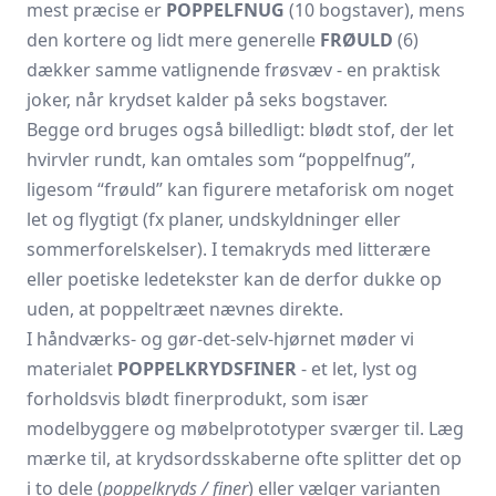
mest præcise er
POPPELFNUG
(10 bogstaver), mens
den kortere og lidt mere generelle
FRØULD
(6)
dækker samme vatlignende frøsvæv - en praktisk
joker, når krydset kalder på seks bogstaver.
Begge ord bruges også billedligt: blødt stof, der let
hvirvler rundt, kan omtales som “poppelfnug”,
ligesom “frøuld” kan figurere metaforisk om noget
let og flygtigt (fx planer, undskyldninger eller
sommerforelskelser). I temakryds med litterære
eller poetiske ledetekster kan de derfor dukke op
uden, at poppeltræet nævnes direkte.
I håndværks- og gør-det-selv-hjørnet møder vi
materialet
POPPELKRYDSFINER
- et let, lyst og
forholdsvis blødt finerprodukt, som især
modelbyggere og møbel­prototyper sværger til. Læg
mærke til, at krydsordsskaberne ofte splitter det op
i to dele (
poppelkryds / finer
) eller vælger varianten