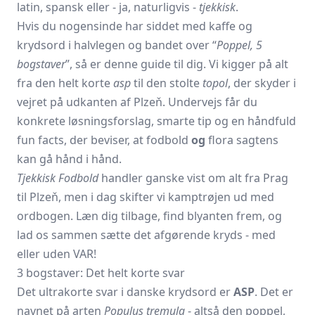
latin, spansk eller - ja, naturligvis -
tjekkisk
.
Hvis du nogensinde har siddet med kaffe og
krydsord i halvlegen og bandet over “
Poppel, 5
bogstaver
”, så er denne guide til dig. Vi kigger på alt
fra den helt korte
asp
til den stolte
topol
, der skyder i
vejret på udkanten af Plzeň. Undervejs får du
konkrete løsningsforslag, smarte tip og en håndfuld
fun facts, der beviser, at fodbold
og
flora sagtens
kan gå hånd i hånd.
Tjekkisk Fodbold
handler ganske vist om alt fra Prag
til Plzeň, men i dag skifter vi kamptrøjen ud med
ordbogen. Læn dig tilbage, find blyanten frem, og
lad os sammen sætte det afgørende kryds - med
eller uden VAR!
3 bogstaver: Det helt korte svar
Det ultrakorte svar i danske krydsord er
ASP
. Det er
navnet på arten
Populus tremula
- altså den poppel,