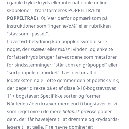
i gamle trykte kryds eller internationale online-
skabeloner - transformeres POPPELTRÆ til
POPPELTRAE
(10). Vær derfor opmærksom på
instruktioner som ”ingen æ/ø/å” eller rubrikken
”stav som i passet”.
I overført betydning kan popplen symbolisere
noget, der
skælver
eller
rasler
i vinden, og enkelte
forfatterkryds bruger farveordene som metaforer
for sindsstemninger: ”står som en gråpoppel” eller
”sortpoppelen i mørket”. Læs derfor altid
ledeteksten nøje - ofte gemmer den et poetisk vink,
der peger direkte på et af disse 8-10-bogstavssvar.
11+ bogstaver: Specifikke sorter og former
Når ledetråden kræver mere end ti bogstaver, er vi
som regel ovre i de mere
botanisk præcise
popler -
dem, der får haveejere til at drømme og krydsords­
løsere til at tælle. Fire navne dominerer: