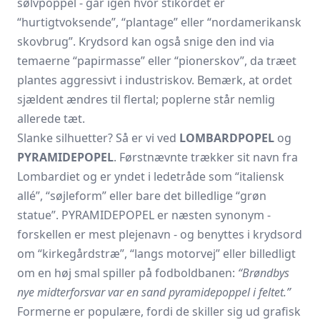
sølvpoppel - går igen hvor stikordet er
“hurtigtvoksende”, “plantage” eller “nord­amerikansk
skovbrug”. Krydsord kan også snige den ind via
temaerne “papir­masse” eller “pionerskov”, da træet
plantes aggressivt i industriskov. Bemærk, at ordet
sjældent ændres til flertal; poplerne står nemlig
allerede tæt.
Slanke silhuetter? Så er vi ved
LOMBARDPOPEL
og
PYRAMIDEPOPEL
. Førstnævnte trækker sit navn fra
Lombardiet og er yndet i ledetråde som “italiensk
allé”, “søjleform” eller bare det billedlige “grøn
statue”. PYRAMIDEPOPEL er næsten synonym -
forskellen er mest plejenavn - og benyttes i krydsord
om “kirkegårds­træ”, “langs motorvej” eller billedligt
om en høj smal spiller på fodboldbanen:
“Brøndbys
nye midterforsvar var en sand pyramidepoppel i feltet.”
Formerne er populære, fordi de skiller sig ud grafisk