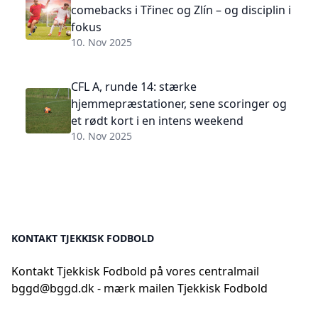
comebacks i Třinec og Zlín – og disciplin i
fokus
10. Nov 2025
CFL A, runde 14: stærke
hjemmepræstationer, sene scoringer og
et rødt kort i en intens weekend
10. Nov 2025
KONTAKT TJEKKISK FODBOLD
Kontakt Tjekkisk Fodbold på vores centralmail
bggd@bggd.dk
- mærk mailen Tjekkisk Fodbold