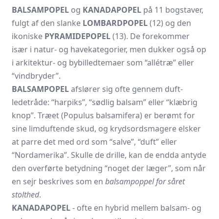
BALSAMPOPEL
og
KANADAPOPEL
på 11 bogstaver,
fulgt af den slanke
LOMBARDPOPEL
(12) og den
ikoniske
PYRAMIDEPOPEL
(13). De forekommer
især i natur- og havekategorier, men dukker også op
i arkitektur- og bybilledtemaer som “allétræ” eller
“vindbryder”.
BALSAMPOPEL
afslører sig ofte gennem duft-
ledetråde: “harpiks”, “sødlig balsam” eller “klæbrig
knop”. Træet (Populus balsamifera) er berømt for
sine limduftende skud, og krydsordsmagere elsker
at parre det med ord som “salve”, “duft” eller
“Nordamerika”. Skulle de drille, kan de endda antyde
den overførte betydning “noget der læger”, som når
en sejr beskrives som en
balsam­poppel for såret
stolthed
.
KANADAPOPEL
- ofte en hybrid mellem balsam- og