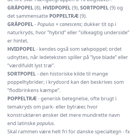
GRÅPOPEL
(8),
HVIDPOPEL
(9),
SORTPOPEL
(9) og
det sammensatte
POPPELTRÆ
(9).
GRÅPOPEL
-
Populus × canescens
; dukker tit op i
naturkryds, hvor ”hybrid” eller ”silkeagtig underside”
er hintet.
HVIDPOPEL
- kendes også som sølvpoppel; ordet
udnyttes, når ledeteksten spiller på ”lyse blade” eller
”værdifuldt lyst træ”.
SORTPOPEL
- den historiske kilde til mange
poppelhybrider; i krydsord kan den beskrives som
”flodbrinkens kæmpe”.
POPPELTRÆ
- generisk betegnelse, ofte brugt i
temakryds om park- eller bytræer, hvor
konstruktøren ønsker det mere mundrette navn
end latinske
populus
.
Skal rammen være helt fri for danske specialtegn - fx