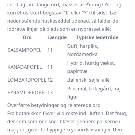
i et diagram: lange ord, masser af P’er og O’er - og
kun ét usikkert bogstav (“L” eller “Y”) til sidst. Lær
nedenstående huskeseddel udenad, så falder de
lodrette linjer på plads som en nypresset allé:
Ord
Længde
Typiske ledetråde
Duft, harpiks,
BALSAMPOPEL
11
Nordamerika
Hybrid, hurtig vækst,
KANADAPOPEL
11
papir­træ
LOMBARDPOPEL
12
Italiensk, søjle, allé
Pilesmal, kirkegård, høj
PYRAMIDEPOPEL
13
figur
Overførte betydninger og relaterede ord
Fra botanikken flyver vi direkte ind i luften: Det fnug,
der som sommer­“sne” blæser gennem parkerne i
maj-juni, giver to hyppige krydsordsløsninger. Den