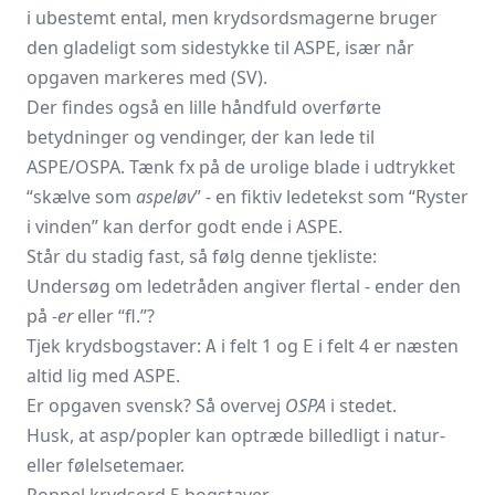
i ubestemt ental, men krydsordsmagerne bruger
den gladeligt som sidestykke til ASPE, især når
opgaven markeres med (SV).
Der findes også en lille håndfuld overførte
betydninger og vendinger, der kan lede til
ASPE/OSPA. Tænk fx på de urolige blade i udtrykket
“skælve som
aspeløv
” - en fiktiv ledetekst som “Ryster
i vinden” kan derfor godt ende i ASPE.
Står du stadig fast, så følg denne tjekliste:
Undersøg om ledetråden angiver flertal - ender den
på
-er
eller “fl.”?
Tjek krydsbogstaver:
i felt 1 og
i felt 4 er næsten
A
E
altid lig med ASPE.
Er opgaven svensk? Så overvej
OSPA
i stedet.
Husk, at asp/popler kan optræde billedligt i natur-
eller følelsetemaer.