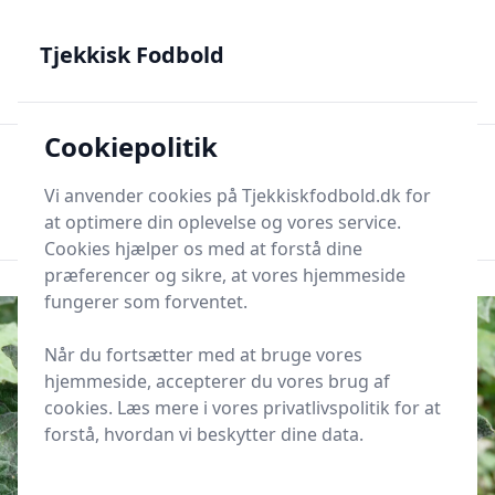
Tjekkisk Fodbold - Fra Prag til Plzeň - tjekkisk fodbold på
dansk
Tjekkisk Fodbold
Cookiepolitik
Tjekkisk Fodbold
Men
Søg nu
Vi anvender cookies på Tjekkiskfodbold.dk for
Søg nu
at optimere din oplevelse og vores service.
Cookies hjælper os med at forstå dine
præferencer og sikre, at vores hjemmeside
fungerer som forventet.
Når du fortsætter med at bruge vores
hjemmeside, accepterer du vores brug af
cookies. Læs mere i vores privatlivspolitik for at
forstå, hvordan vi beskytter dine data.