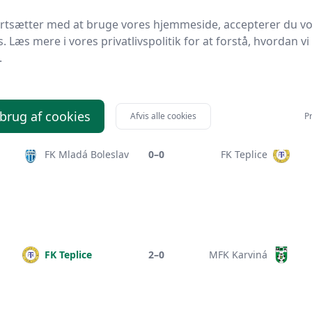
ortsætter med at bruge vores hjemmeside, accepterer du v
s. Læs mere i vores privatlivspolitik for at forstå, hvordan vi
FK Teplice
1–3
Sigma Olomouc
.
 brug af cookies
Afvis alle cookies
Pr
FK Mladá Boleslav
0–0
FK Teplice
FK Teplice
2–0
MFK Karviná