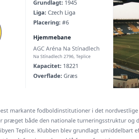
Grundlagt:
1945
Liga:
Czech Liga
Placering:
#6
Hjemmebane
AGC Aréna Na Stínadlech
Na Stínadlech 2796, Teplice
Kapacitet:
18221
Overflade:
Græs
mest markante fodboldinstitutioner i det nordvestli
r præget både den nationale turneringsstruktur og de
ibyen Teplice. Klubben blev grundlagt umiddelbart e