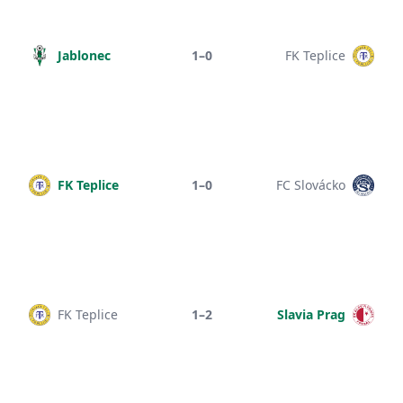
Jablonec
1–0
FK Teplice
FK Teplice
1–0
FC Slovácko
FK Teplice
1–2
Slavia Prag