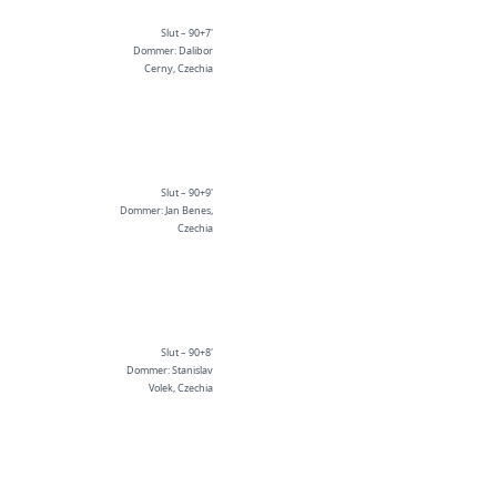
Slut – 90+7'
Dommer: Dalibor
Cerny, Czechia
Slut – 90+9'
Dommer: Jan Benes,
Czechia
Slut – 90+8'
Dommer: Stanislav
Volek, Czechia