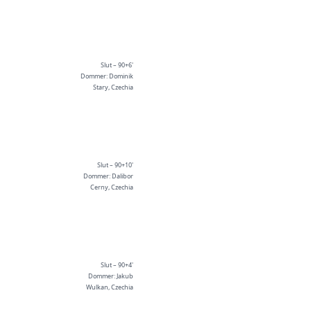
Slut – 90+6'
Dommer: Dominik
Stary, Czechia
Slut – 90+10'
Dommer: Dalibor
Cerny, Czechia
Slut – 90+4'
Dommer: Jakub
Wulkan, Czechia