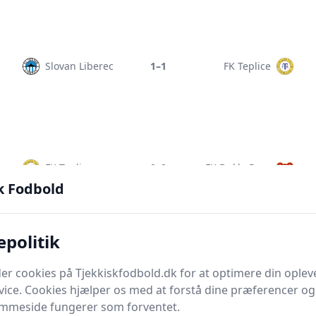
Slovan Liberec
1–1
FK Teplice
FK Teplice
0–0
FK Dukla Prag
k Fodbold
epolitik
FK Pardubice
1–1
FK Teplice
er cookies på Tjekkiskfodbold.dk for at optimere din oplev
vice. Cookies hjælper os med at forstå dine præferencer og 
emmeside fungerer som forventet.