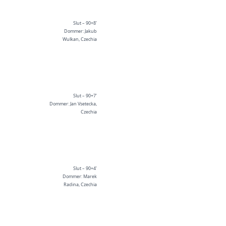
Slut – 90+8'
Dommer: Jakub
Wulkan, Czechia
Slut – 90+7'
Dommer: Jan Vsetecka,
Czechia
Slut – 90+4'
Dommer: Marek
Radina, Czechia