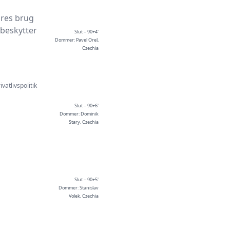
ores brug
 beskytter
Slut – 90+4'
Dommer: Pavel Orel,
Czechia
ivatlivspolitik
Slut – 90+6'
Dommer: Dominik
Stary, Czechia
Slut – 90+5'
Dommer: Stanislav
Volek, Czechia