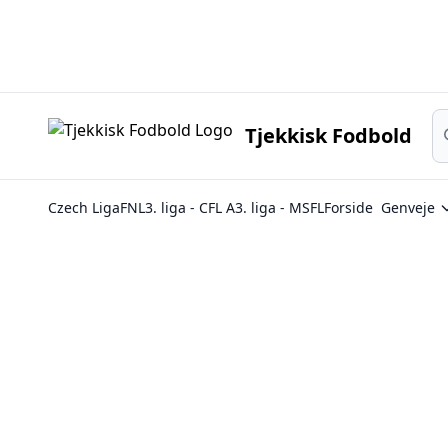
Sø
Tjekkisk Fodbold
Czech Liga
FNL
3. liga - CFL A
3. liga - MSFL
Forside
Genveje