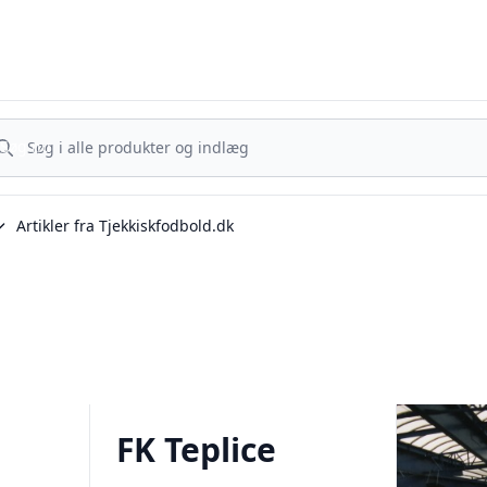
Tjekkisk Fodbold - Fra Prag til Plzeň - tjekkisk fodbold på dansk
g nu
Søg nu
Artikler fra Tjekkiskfodbold.dk
FK Teplice