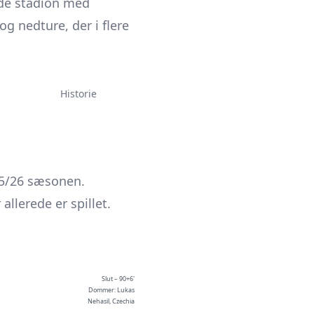
ende stadion med
og nedture, der i flere
Historie
25/26 sæsonen.
lerede er spillet.
Slut – 90+6'
Dommer: Lukas
Nehasil, Czechia