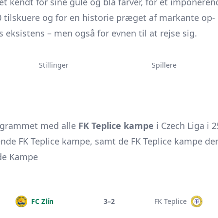
et kendt for sine gule og blå farver, for et imponer
0 tilskuere og for en historie præget af markante op- 
eksistens – men også for evnen til at rejse sig.
Stillinger
Spillere
ogrammet med alle
FK Teplice kampe
i Czech Liga i 
e FK Teplice kampe, samt de FK Teplice kampe der al
ede Kampe
FC Zlín
3–2
FK Teplice