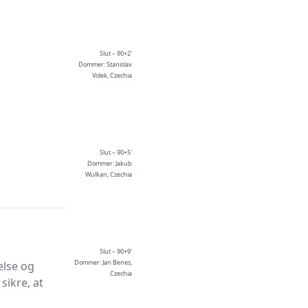
Slut – 90+2'
Dommer: Stanislav
Volek, Czechia
Slut – 90+5'
Dommer: Jakub
Wulkan, Czechia
Slut – 90+9'
Dommer: Jan Benes,
else og
Czechia
sikre, at