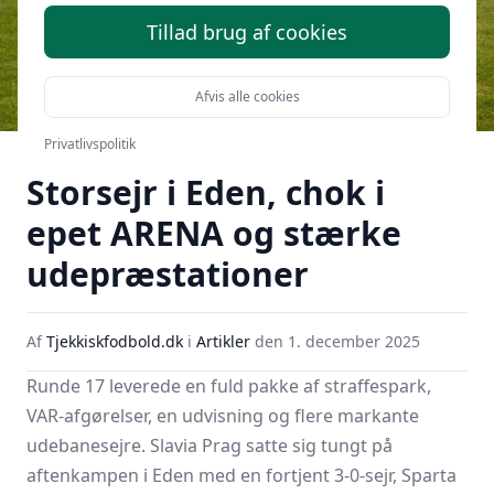
Tillad brug af cookies
Afvis alle cookies
Runde 17 i Czech Liga:
Privatlivspolitik
Storsejr i Eden, chok i
epet ARENA og stærke
udepræstationer
Af
Tjekkiskfodbold.dk
i
Artikler
den
1. december 2025
Runde 17 leverede en fuld pakke af straffespark,
VAR-afgørelser, en udvisning og flere markante
udebanesejre.
Slavia Prag
satte sig tungt på
aftenkampen i Eden med en fortjent 3-0-sejr,
Sparta