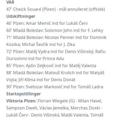
VAR
47'
Cheick Souaré
(Plzen) - mål annulleret (offside)
Udskiftninger
46' Plzen:
Amar Memić
ind for Lukáš Červ
60' Mladá Boleslav: Solomon John ind for F. Lehky
71' Mladá Boleslav: Nicolas Penner ind for Dominik
Kostka;
Michal Ševčík
ind for J. Zika
72' Plzen: Matěj Vydra ind for Denis Višinský;
Rafiu
Durosinmi
ind for Prince Adu
85' Plzen: Ajdin Zeljković ind for Matěj Valenta
88' Mladá Boleslav: Matouš Krulich ind for Matyáš
Vojta; Jiří Klíma ind for Denis Donát
90' Plzen: Svetozar Marković ind for
Tomáš Ladra
Startopstillinger
Viktoria Plzen:
Florian Wiegele
(G) - Milan Havel,
Sampson Dweh, Václav Jemelka,
Merchas Doski
-
Lukáš Červ - Denis Višinský, Matěj Valenta, Tomáš