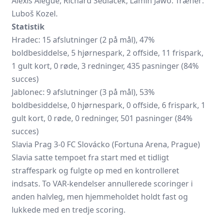
Alexis Alegue, Richard Sedláček, Lamin Jawo. Træner:
Luboš Kozel.
Statistik
Hradec: 15 afslutninger (2 på mål), 47%
boldbesiddelse, 5 hjørnespark, 2 offside, 11 frispark,
1 gult kort, 0 røde, 3 redninger, 435 pasninger (84%
succes)
Jablonec:
9 afslutninger (3 på mål), 53%
boldbesiddelse, 0 hjørnespark, 0 offside, 6 frispark, 1
gult kort, 0 røde, 0 redninger, 501 pasninger (84%
succes)
Slavia Prag 3-0 FC Slovácko (Fortuna Arena, Prague)
Slavia satte tempoet fra start med et tidligt
straffespark og fulgte op med en kontrolleret
indsats. To VAR-kendelser annullerede scoringer i
anden halvleg, men hjemmeholdet holdt fast og
lukkede med en tredje scoring.