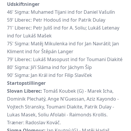
Udskiftninger
46' Sigma:
Muhamed Tijani
ind for
Daniel Vašulín
59' Liberec: Petr Hodouš ind for Patrik Dulay
71' Liberec: Petr Juliš ind for A. Soliu; Lukáš Letenay
ind for Lukáš Mašek
75' Sigma: Matěj Mikulenka ind for Jan Navrátil;
Jan
Kliment
ind for Štěpán Langer
79' Liberec:
Lukáš Masopust
ind for Toumani Diakité
80' Sigma: Jiří Sláma ind for Jáchym Šíp
90' Sigma: Jan Král ind for Filip Slavíček
Startopstillinger
Slovan Liberec:
Tomáš Koubek
(G) - Marek Icha,
Dominik Plechatý, Ange N'Guessan,
Aziz Kayondo
-
Vojtech Stransky, Toumani Diakite, Patrik Dulay -
Lukas Masek, Soliu Afolabi - Raimonds Krollis.
Træner: Radoslav Kováč.
Sigma Olomouc:
Jan Koutný (G) - Matěj Hadaš,