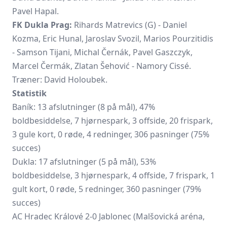
Pavel Hapal.
FK Dukla Prag:
Rihards Matrevics (G) - Daniel
Kozma, Eric Hunal, Jaroslav Svozil, Marios Pourzitidis
- Samson Tijani, Michal Černák, Pavel Gaszczyk,
Marcel Čermák, Zlatan Šehović - Namory Cissé.
Træner: David Holoubek.
Statistik
Baník: 13 afslutninger (8 på mål), 47%
boldbesiddelse, 7 hjørnespark, 3 offside, 20 frispark,
3 gule kort, 0 røde, 4 redninger, 306 pasninger (75%
succes)
Dukla: 17 afslutninger (5 på mål), 53%
boldbesiddelse, 3 hjørnespark, 4 offside, 7 frispark, 1
gult kort, 0 røde, 5 redninger, 360 pasninger (79%
succes)
AC Hradec Králové 2-0 Jablonec (Malšovická aréna,