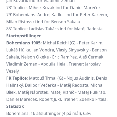
Jan Kovařík ind for Vladimír Zeman
73' Teplice: Miłosz Kozak ind for Daniel Mareček
79' Bohemians: Andrej Kadlec ind for Peter Kareem;
Milan Ristovski
ind for Benson Sakala
85' Teplice: Ladislav Takács ind for Matěj Radosta
Startopstillinger
Bohemians 1905:
Michal Reichl (G) - Peter Karim,
Lukáš Hůlka, Jan Vondra,
Vlasiy Sinyavskiy
- Benson
Sakala, Nelson Okeke - Eric Ramírez, Aleš Čermák,
Vladimir Zeman - Abdulla Helal. Træner: Jaroslav
Veselý.
FK Teplice:
Matouš Trmal (G) - Nojus Audinis, Denis
Halinský, Dalibor Večerka - Matěj Radosta, Michal
Bílek, Matěj Náprstek, Matej Riznič - Matej Pulkrab,
Daniel Mareček, Robert Jukl. Træner: Zdenko Frťala.
Statistik
Bohemians: 16 afslutninger (4 på mål), 63%