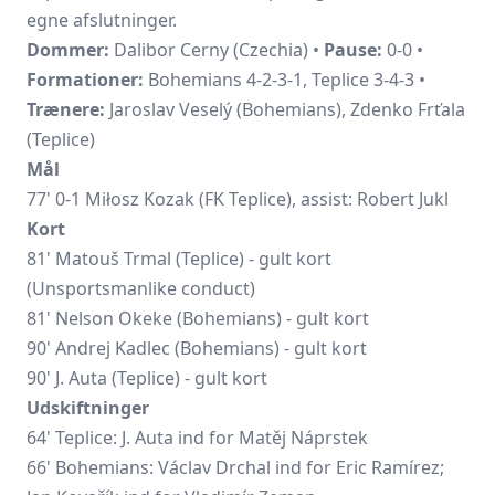
egne afslutninger.
Dommer:
Dalibor Cerny (Czechia) •
Pause:
0-0 •
Formationer:
Bohemians 4-2-3-1, Teplice 3-4-3 •
Trænere:
Jaroslav Veselý (Bohemians), Zdenko Frťala
(Teplice)
Mål
77' 0-1 Miłosz Kozak (FK Teplice), assist: Robert Jukl
Kort
81'
Matouš Trmal
(Teplice) - gult kort
(Unsportsmanlike conduct)
81' Nelson Okeke (Bohemians) - gult kort
90' Andrej Kadlec (Bohemians) - gult kort
90' J. Auta (Teplice) - gult kort
Udskiftninger
64' Teplice: J. Auta ind for Matěj Náprstek
66' Bohemians:
Václav Drchal
ind for Eric Ramírez;