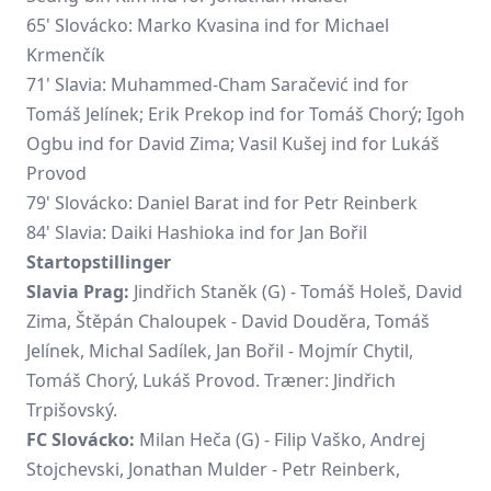
65' Slovácko: Marko Kvasina ind for
Michael
Krmenčík
71' Slavia: Muhammed-Cham Saračević ind for
Tomáš Jelínek; Erik Prekop ind for Tomáš Chorý;
Igoh
Ogbu
ind for David Zima;
Vasil Kušej
ind for
Lukáš
Provod
79' Slovácko: Daniel Barat ind for Petr Reinberk
84' Slavia:
Daiki Hashioka
ind for Jan Bořil
Startopstillinger
Slavia Prag:
Jindřich Staněk
(G) - Tomáš Holeš, David
Zima, Štěpán Chaloupek - David Douděra, Tomáš
Jelínek, Michal Sadílek, Jan Bořil - Mojmír Chytil,
Tomáš Chorý, Lukáš Provod. Træner: Jindřich
Trpišovský.
FC Slovácko:
Milan Heča (G) - Filip Vaško, Andrej
Stojchevski, Jonathan Mulder - Petr Reinberk,