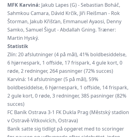
MFK Karviná:
Jakub Lapes (G) - Sebastian Boháč,
Sahmkou Camara, Dávid Krčík, Jiři Fleišman - Rok
Štorman, Jakub Křišťan, Emmanuel Ayaosi, Denny
Samko, Samuel Šigut - Abdallah Gning. Træner:
Martin Hyský.
Statistik
Zlín: 20 afslutninger (4 på mål), 41% boldbesiddelse,
6 hjørnespark, 1 offside, 17 frispark, 4 gule kort, 0
røde, 2 redninger, 264 pasninger (72% succes)
Karviná: 14 afslutninger (5 på mål), 59%
boldbesiddelse, 6 hjørnespark, 1 offside, 14 frispark,
2 gule kort, 0 røde, 3 redninger, 385 pasninger (82%
succes)
FC Baník Ostrava 3-1 FK Dukla Prag (Městský stadion
v Ostravě-Vítkovicích, Ostrava)
Baník satte sig tidligt på opgøret med to scoringer
før pausen og udbyggede efter sidebyttet, inden