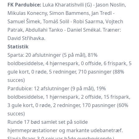
FK Pardubice:
Luka Kharatishvili (G) - Jason Noslin,
Mikulas Konecny, Simon Bammens, Jan Tredl -
Samuel Šimek, Tomáš Solil - Robi Saarma, Vojtech
Patrak, Abdullahi Tanko - Daniel Smékal. Træner:
David Střihavka.
Statistik
Sparta: 20 afslutninger (5 på mål), 81%
boldbesiddelse, 4 hjørnespark, 0 offside, 6 frispark, 5
gule kort, 0 røde, 5 redninger, 710 pasninger (88%
succes)
Pardubice: 12 afslutninger (9 på mål), 19%
boldbesiddelse, 1 hjørnespark, 2 offside, 15 frispark,
3 gule kort, 0 røde, 2 redninger, 170 pasninger (60%
succes)
Runde 17 bød samlet set på solide
hjemmepræstationer og markante udebanetræf.
Slavia Prags 3-0-sejr var både overbevisende i