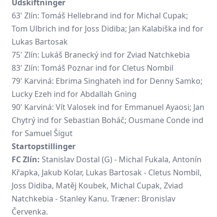
Udskiftninger
63' Zlín: Tomáš Hellebrand ind for Michal Cupak;
Tom Ulbrich ind for Joss Didiba; Jan Kalabiška ind for
Lukas Bartosak
75' Zlín: Lukáš Branecký ind for Zviad Natchkebia
83' Zlín:
Tomáš Poznar
ind for Cletus Nombil
79' Karviná:
Ebrima Singhateh
ind for Denny Samko;
Lucky Ezeh ind for Abdallah Gning
90' Karviná: Vít Valosek ind for Emmanuel Ayaosi; Jan
Chytrý ind for Sebastian Boháč; Ousmane Conde ind
for Samuel Šigut
Startopstillinger
FC Zlín:
Stanislav Dostal (G) - Michal Fukala, Antonín
Křapka, Jakub Kolar, Lukas Bartosak - Cletus Nombil,
Joss Didiba, Matěj Koubek, Michal Cupak, Zviad
Natchkebia - Stanley Kanu. Træner: Bronislav
Červenka.