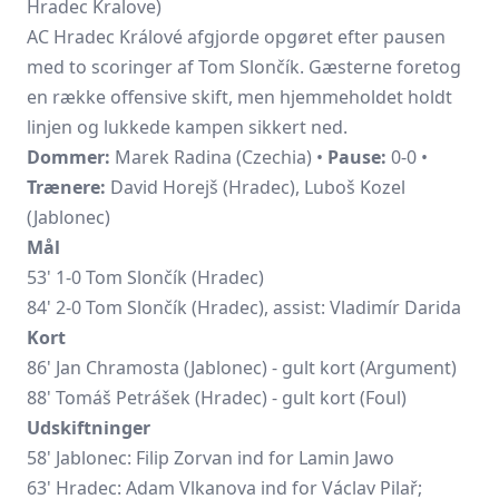
Hradec Kralove)
AC Hradec Králové
afgjorde opgøret efter pausen
med to scoringer af Tom Slončík. Gæsterne foretog
en række offensive skift, men hjemmeholdet holdt
linjen og lukkede kampen sikkert ned.
Dommer:
Marek Radina (Czechia) •
Pause:
0-0 •
Trænere:
David Horejš (Hradec), Luboš Kozel
(Jablonec)
Mål
53' 1-0 Tom Slončík (Hradec)
84' 2-0 Tom Slončík (Hradec), assist: Vladimír Darida
Kort
86'
Jan Chramosta
(Jablonec) - gult kort (Argument)
88' Tomáš Petrášek (Hradec) - gult kort (Foul)
Udskiftninger
58' Jablonec: Filip Zorvan ind for Lamin Jawo
63' Hradec:
Adam Vlkanova
ind for Václav Pilař;