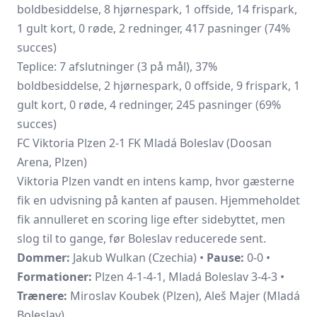
boldbesiddelse, 8 hjørnespark, 1 offside, 14 frispark,
1 gult kort, 0 røde, 2 redninger, 417 pasninger (74%
succes)
Teplice: 7 afslutninger (3 på mål), 37%
boldbesiddelse, 2 hjørnespark, 0 offside, 9 frispark, 1
gult kort, 0 røde, 4 redninger, 245 pasninger (69%
succes)
FC Viktoria Plzen 2-1 FK Mladá Boleslav (Doosan
Arena, Plzen)
Viktoria Plzen vandt en intens kamp, hvor gæsterne
fik en udvisning på kanten af pausen. Hjemmeholdet
fik annulleret en scoring lige efter sidebyttet, men
slog til to gange, før Boleslav reducerede sent.
Dommer:
Jakub Wulkan (Czechia) •
Pause:
0-0 •
Formationer:
Plzen 4-1-4-1, Mladá Boleslav 3-4-3 •
Trænere:
Miroslav Koubek (Plzen), Aleš Majer (Mladá
Boleslav)