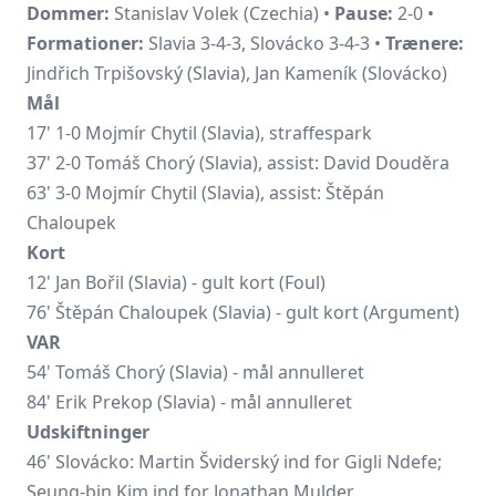
Dommer:
Stanislav Volek (Czechia) •
Pause:
2-0 •
Formationer:
Slavia 3-4-3, Slovácko 3-4-3 •
Trænere:
Jindřich Trpišovský (Slavia), Jan Kameník (Slovácko)
Mål
17' 1-0 Mojmír Chytil (Slavia), straffespark
37' 2-0
Tomáš Chorý
(Slavia), assist:
David Douděra
63' 3-0
Mojmír Chytil
(Slavia), assist:
Štěpán
Chaloupek
Kort
12' Jan Bořil (Slavia) - gult kort (Foul)
76' Štěpán Chaloupek (Slavia) - gult kort (Argument)
VAR
54' Tomáš Chorý (Slavia) - mål annulleret
84' Erik Prekop (Slavia) - mål annulleret
Udskiftninger
46' Slovácko:
Martin Šviderský
ind for Gigli Ndefe;
Seung-bin Kim ind for
Jonathan Mulder