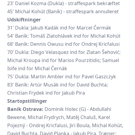
23' Daniel Kozma (Dukla) - straffespark bekræftet
45' Michal Kohút (Baník) - straffespark annulleret
Udskiftninger
31' Dukla: Jakub Kadák ind for Marcel Čermák
54' Baník: Tomáš Zlatohlávek ind for Michal Kohút
68' Baník: Dennis Owusu ind for Ondrej Kricfalusi
70' Dukla: Diego Velasquez ind for Zlatan Šehović;
Michal Kroupa ind for Marios Pourzitidis; Samuel
Isife ind for Michal Černák
75' Dukla: Martin Ambler ind for Pavel Gaszczyk
83' Baník: Artúr Musák ind for David Buchta;
Christian Frydek ind for Jakub Pira
Startopstillinger
Baník Ostrava:
Dominik Holec
(G) - Abdullahi
Bewene, Michal Frydrych, Matěj Chaluš, Karel
Pojezný - Ondrej Kricfalusi, Jiri Boula, Michal Kohút,
David Buchta, David Planka - Jakub Pira. Træner: