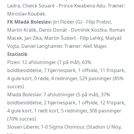
Ladra, Cheick Souaré - Prince Kwabena Adu. Træner:
Miroslav Koubek.
FK Mladá Boleslav:
Jiri Floder (G) - Filip Prebsl,
Martin Králik, Denis Donát - Dominik Kostka, Roman
Macek, Jan Zíka, Martin Šubert - Filip Lehký, Matyáš
Vojta, Daniel Langhamer. Træner: Aleš Majer.
Statistik
Plzen: 12 afslutninger (7 på mål), 63%
boldbesiddelse, 7 hjørnespark, 1 offside, 11 frispark,
4 gule kort, 0 røde, 4 redninger, 529 pasninger (85%
succes)
Mladá Boleslav: 7 afslutninger (5 på mål), 37%
boldbesiddelse, 2 hjørnespark, 1 offside, 12 frispark,
4 gule kort, 1 rødt kort, 5 redninger, 308 pasninger
(70% succes)
Slovan Liberec 1-0 Sigma Olomouc (Stadion U Nisy,