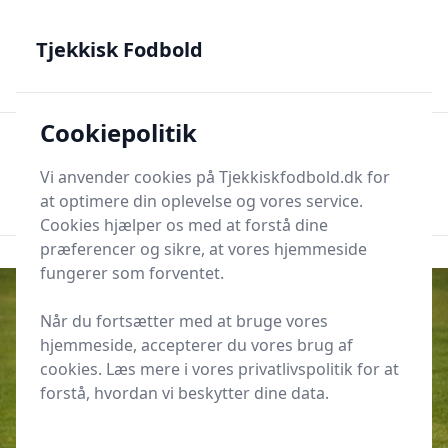
Tjekkisk Fodbold - Fra Prag til Plzeň - tjekkisk fodbold på
dansk
Tjekkisk Fodbold
Cookiepolitik
Tjekkisk Fodbold
Men
Søg nu
Vi anvender cookies på Tjekkiskfodbold.dk for
Søg nu
at optimere din oplevelse og vores service.
Cookies hjælper os med at forstå dine
præferencer og sikre, at vores hjemmeside
fungerer som forventet.
Når du fortsætter med at bruge vores
hjemmeside, accepterer du vores brug af
cookies. Læs mere i vores privatlivspolitik for at
forstå, hvordan vi beskytter dine data.