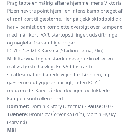
Prag
tabte en målrig affære hjemme, mens Viktoria
Plzen hev tre point hjem i en intens kamp præget af
et rødt kort til gæsterne. Her på tjekkiskfodbold.dk
har vi samlet den komplette oversigt over kampene
med mål, kort, VAR, startopstillinger, udskiftninger
og nøgletal fra samtlige opgør.
FC Zlín 1-3 MFK Karviná (Stadion Letna, Zlin)
MFK Karviná tog en stærk udesejr i Zlin efter en
målløs første halvleg. En VAR-bekræftet
straffesituation banede vejen for føringen, og
gæsterne udbyggede hurtigt, inden
FC Zlín
reducerede. Karviná slog dog igen og lukkede
kampen kontrolleret ned.
Dommer:
Dominik Stary (Czechia) •
Pause:
0-0 •
Trænere:
Bronislav Červenka (Zlín), Martin Hyský
(Karviná)
Mål