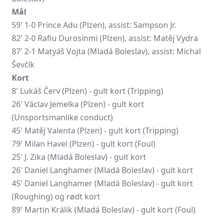
Mål
59' 1-0 Prince Adu (Plzen), assist: Sampson Jr.
82' 2-0 Rafiu Durosinmi (Plzen), assist:
Matěj Vydra
87' 2-1
Matyáš Vojta
(Mladá Boleslav), assist: Michal
Ševčík
Kort
8'
Lukáš Červ
(Plzen) - gult kort (Tripping)
26'
Václav Jemelka
(Plzen) - gult kort
(Unsportsmanlike conduct)
45' Matěj Valenta (Plzen) - gult kort (Tripping)
79' Milan Havel (Plzen) - gult kort (Foul)
25' J. Zika (Mladá Boleslav) - gult kort
26' Daniel Langhamer (Mladá Boleslav) - gult kort
45' Daniel Langhamer (Mladá Boleslav) - gult kort
(Roughing) og rødt kort
89'
Martin Králik
(Mladá Boleslav) - gult kort (Foul)