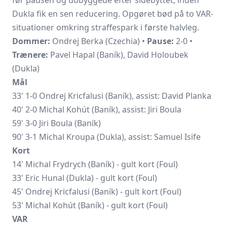
Dukla fik en sen reducering. Opgøret bød på to VAR-
situationer omkring straffespark i første halvleg.
Dommer:
Ondrej Berka (Czechia) •
Pause:
2-0 •
Trænere:
Pavel Hapal (Baník), David Holoubek
(Dukla)
Mål
33' 1-0 Ondrej Kricfalusi (Baník), assist: David Planka
40' 2-0 Michal Kohút (Baník), assist: Jiri Boula
59' 3-0 Jiri Boula (Baník)
90' 3-1 Michal Kroupa (Dukla), assist: Samuel Isife
Kort
14' Michal Frydrych (Baník) - gult kort (Foul)
33' Eric Hunal (Dukla) - gult kort (Foul)
45' Ondrej Kricfalusi (Baník) - gult kort (Foul)
53' Michal Kohút (Baník) - gult kort (Foul)
VAR