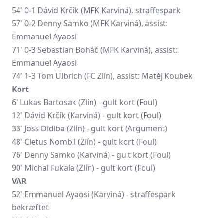
54' 0-1 Dávid Krčík (MFK Karviná), straffespark
57' 0-2 Denny Samko (MFK Karviná), assist:
Emmanuel Ayaosi
71' 0-3 Sebastian Boháč (MFK Karviná), assist:
Emmanuel Ayaosi
74' 1-3 Tom Ulbrich (FC Zlín), assist: Matěj Koubek
Kort
6' Lukas Bartosak (Zlín) - gult kort (Foul)
12' Dávid Krčík (Karviná) - gult kort (Foul)
33'
Joss Didiba
(Zlín) - gult kort (Argument)
48'
Cletus Nombil
(Zlín) - gult kort (Foul)
76'
Denny Samko
(Karviná) - gult kort (Foul)
90' Michal Fukala (Zlín) - gult kort (Foul)
VAR
52' Emmanuel Ayaosi (Karviná) - straffespark
bekræftet