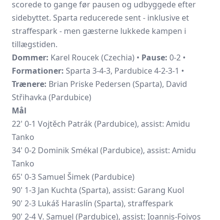
scorede to gange før pausen og udbyggede efter
sidebyttet. Sparta reducerede sent - inklusive et
straffespark - men gæsterne lukkede kampen i
tillægstiden.
Dommer:
Karel Roucek (Czechia) •
Pause:
0-2 •
Formationer:
Sparta 3-4-3, Pardubice 4-2-3-1 •
Trænere:
Brian Priske Pedersen (Sparta), David
Střihavka (Pardubice)
Mål
22' 0-1 Vojtěch Patrák (Pardubice), assist: Amidu
Tanko
34' 0-2 Dominik Smékal (Pardubice), assist: Amidu
Tanko
65' 0-3 Samuel Šimek (Pardubice)
90' 1-3
Jan Kuchta
(Sparta), assist:
Garang Kuol
90' 2-3 Lukáš Haraslín (Sparta), straffespark
90' 2-4 V. Samuel (Pardubice), assist: Ioannis-Foivos