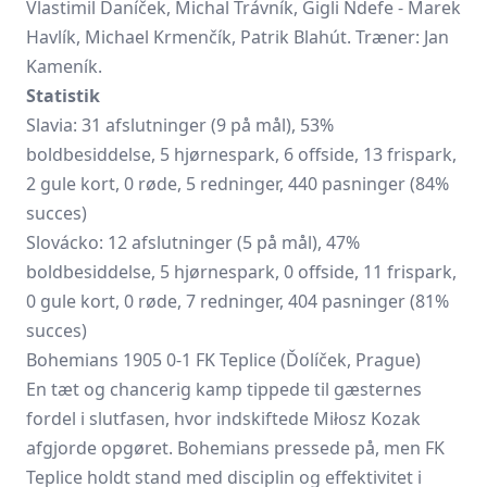
Vlastimil Daníček, Michal Trávník, Gigli Ndefe - Marek
Havlík, Michael Krmenčík, Patrik Blahút. Træner: Jan
Kameník.
Statistik
Slavia: 31 afslutninger (9 på mål), 53%
boldbesiddelse, 5 hjørnespark, 6 offside, 13 frispark,
2 gule kort, 0 røde, 5 redninger, 440 pasninger (84%
succes)
Slovácko: 12 afslutninger (5 på mål), 47%
boldbesiddelse, 5 hjørnespark, 0 offside, 11 frispark,
0 gule kort, 0 røde, 7 redninger, 404 pasninger (81%
succes)
Bohemians 1905 0-1 FK Teplice (Ďolíček, Prague)
En tæt og chancerig kamp tippede til gæsternes
fordel i slutfasen, hvor indskiftede Miłosz Kozak
afgjorde opgøret. Bohemians pressede på, men
FK
Teplice
holdt stand med disciplin og effektivitet i