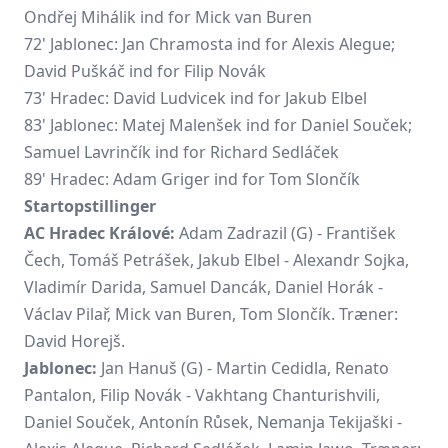
Ondřej Mihálik ind for Mick van Buren
72' Jablonec: Jan Chramosta ind for Alexis Alegue;
David Puškáč
ind for Filip Novák
73' Hradec: David Ludvicek ind for Jakub Elbel
83' Jablonec: Matej Malenšek ind for Daniel Souček;
Samuel Lavrinčík ind for
Richard Sedláček
89' Hradec:
Adam Griger
ind for Tom Slončík
Startopstillinger
AC Hradec Králové:
Adam Zadrazil (G) - František
Čech, Tomáš Petrášek, Jakub Elbel - Alexandr Sojka,
Vladimír Darida, Samuel Dancák, Daniel Horák -
Václav Pilař, Mick van Buren, Tom Slončík. Træner:
David Horejš.
Jablonec:
Jan Hanuš (G) - Martin Cedidla, Renato
Pantalon, Filip Novák - Vakhtang Chanturishvili,
Daniel Souček, Antonín Růsek,
Nemanja Tekijaški
-