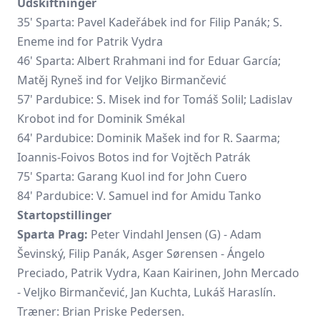
Udskiftninger
35' Sparta:
Pavel Kadeřábek
ind for Filip Panák; S.
Eneme ind for
Patrik Vydra
46' Sparta: Albert Rrahmani ind for Eduar García;
Matěj Ryneš ind for
Veljko Birmančević
57' Pardubice: S. Misek ind for Tomáš Solil; Ladislav
Krobot ind for Dominik Smékal
64' Pardubice: Dominik Mašek ind for R. Saarma;
Ioannis-Foivos Botos ind for Vojtěch Patrák
75' Sparta: Garang Kuol ind for John Cuero
84' Pardubice: V. Samuel ind for Amidu Tanko
Startopstillinger
Sparta Prag:
Peter Vindahl Jensen (G) - Adam
Ševinský, Filip Panák,
Asger Sørensen
- Ángelo
Preciado, Patrik Vydra, Kaan Kairinen, John Mercado
- Veljko Birmančević, Jan Kuchta, Lukáš Haraslín.
Træner: Brian Priske Pedersen.