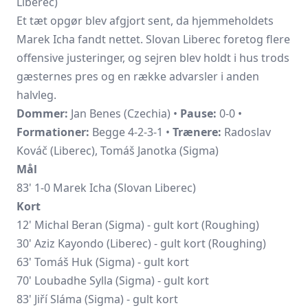
Liberec)
Et tæt opgør blev afgjort sent, da hjemmeholdets
Marek Icha fandt nettet.
Slovan Liberec
foretog flere
offensive justeringer, og sejren blev holdt i hus trods
gæsternes pres og en række advarsler i anden
halvleg.
Dommer:
Jan Benes (Czechia) •
Pause:
0-0 •
Formationer:
Begge 4-2-3-1 •
Trænere:
Radoslav
Kováč (Liberec), Tomáš Janotka (Sigma)
Mål
83' 1-0 Marek Icha (Slovan Liberec)
Kort
12' Michal Beran (Sigma) - gult kort (Roughing)
30' Aziz Kayondo (Liberec) - gult kort (Roughing)
63'
Tomáš Huk
(Sigma) - gult kort
70' Loubadhe Sylla (Sigma) - gult kort
83' Jiří Sláma (Sigma) - gult kort