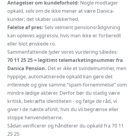
Antagelser om kundeforhold:
Nogle modtager
opkald, selv om de ikke mener at være Danica-
kunder; det skaber usikkerhed.
Følelse af pres:
Selv velment pensionsrådgivning
kan opleves aggressiv, hvis man ikke er forberedt
eller blot ønskede ro.
Sammenfattende lyder vores vurdering således:
70 11 25 25 = legitimt telemarketingnummer fra
Danica Pension.
Det er
ikke
et svindelnummer, men
hyppige, automatiserede opkald kan gøre det
irriterende
og give samme “spam-fornemmelse” som
mindre lødige aktører. Derfor bør du stadig være
kritisk, bekræfte identiteten - og følge de råd, vi
giver i de næste afsnit, hvis du vil begrænse eller
stoppe henvendelserne.
Sådan verificerer og håndterer du opkald fra 70 11
25 25