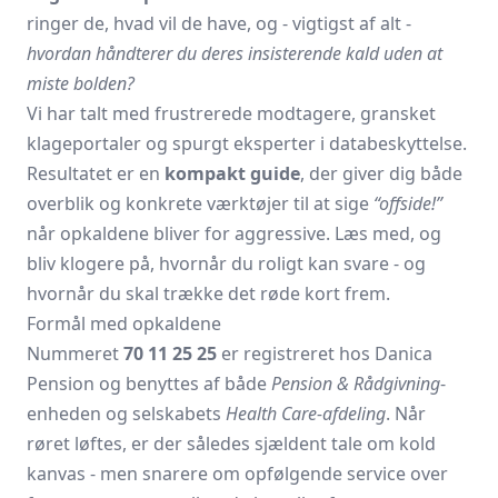
ringer de, hvad vil de have, og - vigtigst af alt -
hvordan håndterer du deres insisterende kald uden at
miste bolden?
Vi har talt med frustrerede modtagere, gransket
klageportaler og spurgt eksperter i databeskyttelse.
Resultatet er en
kompakt guide
, der giver dig både
overblik og konkrete værktøjer til at sige
“offside!”
når opkaldene bliver for aggressive. Læs med, og
bliv klogere på, hvornår du roligt kan svare - og
hvornår du skal trække det røde kort frem.
Formål med opkaldene
Nummeret
70 11 25 25
er registreret hos Danica
Pension og benyttes af både
Pension & Rådgivning
-
enheden og selskabets
Health Care-afdeling
. Når
røret løftes, er der således sjældent tale om kold
kanvas - men snarere om opfølgende service over