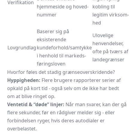
Verifikation
hjemmeside og hoved­
kobling til
nummer
legitim virksom­
hed
Baserer sig på
Ulove­lige
eksisterende
henvendelser,
Lovgrundlag
kundeforhold/samtykke
ofte på tværs af
i henhold til markeds­
lande­grænser
førings­loven
Hvorfor føles det stadig grænseoverskridende?
Hyppigheden:
Flere brugere rapporterer serier af
opkald på kort tid - også selv om de ikke har bedt
om at blive ringet op.
Ventetid & “døde” linjer:
Når man svarer, kan der gå
flere sekunder, før en rådgiver melder sig - eller
forbindelsen ryger, hvis deres autodialer er
overbelastet.