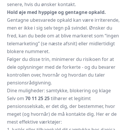
senere, hvis du ønsker kontakt.
Hold øje med hyppige og gentagne opkald.
Gentagne ubesvarede opkald kan være irriterende,
men er ikke i sig selv tegn på svindel. Ønsker du
fred, kan du bede om at blive markeret som “ingen
telemarketing” (se næste afsnit) eller midlertidigt
blokere nummeret.
Følger du disse trin, minimerer du risikoen for at
dele oplysninger med de forkerte - og du bevarer
kontrollen over, hvornår og hvordan du taler
pensionsrådgivning.
Dine muligheder: samtykke, blokering og klage
Selv om
70 11 25 25
tilhører et legitimt
pensionsselskab, er det dig, der bestemmer, hvor
meget (og hvornår) de må kontakte dig. Her er de
mest effektive værktøjer:
1. Justér eller tilbagekald dit samtykke hos danica