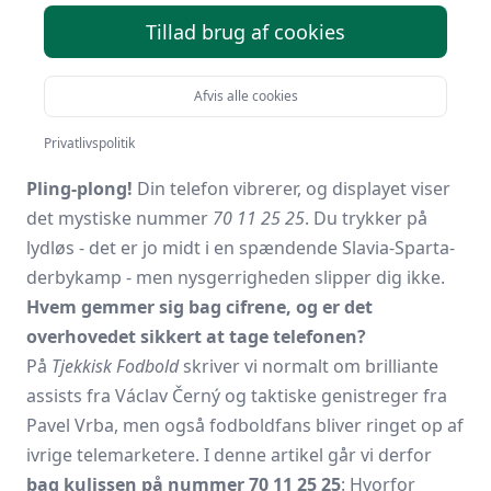
70112525 - Hvem ringer
Tillad brug af cookies
fra dette nummer?
Afvis alle cookies
Af
Tjekkiskfodbold.dk
i
Mere om Tjekkiet
den
1.
november 2025
Privatlivspolitik
Pling-plong!
Din telefon vibrerer, og displayet viser
det mystiske nummer
70 11 25 25
. Du trykker på
lydløs - det er jo midt i en spændende Slavia-Sparta-
derbykamp - men nysgerrigheden slipper dig ikke.
Hvem gemmer sig bag cifrene, og er det
overhovedet sikkert at tage telefonen?
På
Tjekkisk Fodbold
skriver vi normalt om brilliante
assists fra Václav Černý og taktiske genistreger fra
Pavel Vrba, men også fodboldfans bliver ringet op af
ivrige telemarketere. I denne artikel går vi derfor
bag kulissen på nummer 70 11 25 25
: Hvorfor