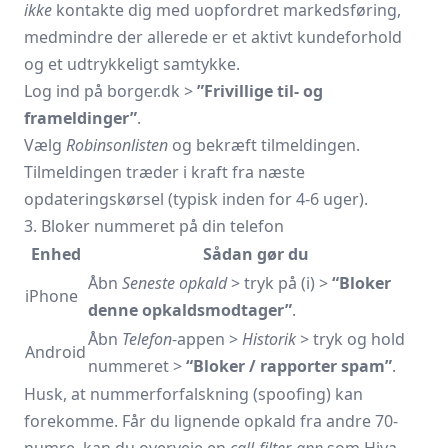
ikke
kontakte dig med uopfordret markedsføring,
medmindre der allerede er et aktivt kundeforhold
og et udtrykkeligt samtykke.
Log ind på
borger.dk
>
”Frivillige til- og
frameldinger”
.
Vælg
Robinsonlisten
og bekræft tilmeldingen.
Tilmeldingen træder i kraft fra næste
opdateringskørsel (typisk inden for 4-6 uger).
3. Bloker nummeret på din telefon
Enhed
Sådan gør du
Åbn
Seneste opkald
> tryk på (i) >
“Bloker
iPhone
denne opkalds­modtager”
.
Åbn
Telefon
-appen >
Historik
> tryk og hold
Android
nummeret >
“Bloker / rapporter spam”
.
Husk, at nummerforfalskning (spoofing) kan
forekomme. Får du lignende opkald fra andre 70-
numre, kan du overveje en
call-filter-app
som Hiya