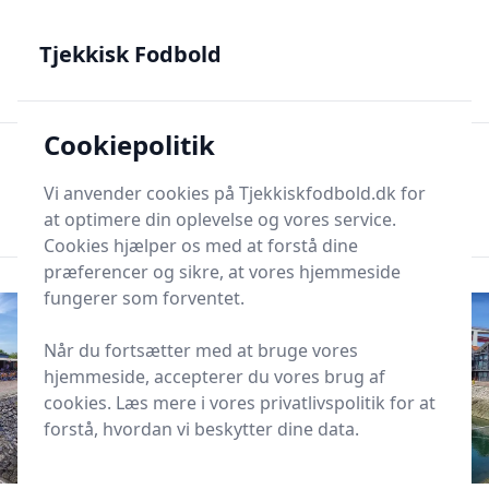
Tjekkisk Fodbold - Fra Prag til Plzeň - tjekkisk fodbold på
dansk
Tjekkisk Fodbold
Cookiepolitik
Tjekkisk Fodbold
Men
Søg nu
Vi anvender cookies på Tjekkiskfodbold.dk for
Søg nu
at optimere din oplevelse og vores service.
Cookies hjælper os med at forstå dine
præferencer og sikre, at vores hjemmeside
fungerer som forventet.
Når du fortsætter med at bruge vores
hjemmeside, accepterer du vores brug af
cookies. Læs mere i vores privatlivspolitik for at
forstå, hvordan vi beskytter dine data.