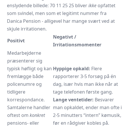
enslydende billede: 70 11 25 25 bliver
ikke
opfattet
som svindel, men som et legitimt nummer fra
Danica Pension - alligevel har mange svært ved at
skjule irritationen.
Negativt /
Positivt
Irritationsmomenter
Medarbejderne
præsenterer sig
typisk høfligt og kan
Hyppige opkald:
Flere
fremlægge både
rapporterer 3-5 forsøg på én
policenumre og
dag, især hvis man ikke når at
tidligere
tage telefonen første gang.
korrespondance.
Lange ventetider:
Besvarer
Samtalerne handler
man opkaldet, ender man ofte i
oftest om
konkret
2-5 minutters “intern” kømusik,
pensions- eller
før en rådgiver kobles på.