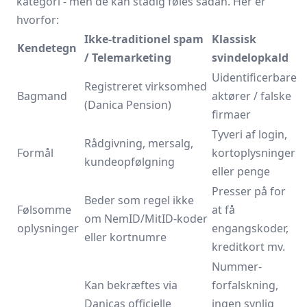
kategori - men de kan stadig føles sådan. Her er
hvorfor:
Ikke-traditionel spam
Klassisk
Kendetegn
/ Telemarketing
svindelopkald
Uidentificerbare
Registreret virksomhed
Bagmand
aktører / falske
(Danica Pension)
firmaer
Tyveri af login,
Rådgivning, mersalg,
Formål
kort­oplysninger
kunde­opfølgning
eller penge
Presser på for
Beder som regel ikke
Følsomme
at få
om NemID/MitID-koder
oplysninger
engangskoder,
eller kortnumre
kreditkort mv.
Nummer­
Kan bekræftes via
forfalskning,
Danicas officielle
ingen synlig