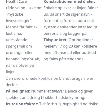
Health Care-
Konstruktioner med dialer:
rådgivning - ikke om
Enkelte oplever, at linjen falder
“mystiske
ud, så snart de siger navn -
investeringer”.
formentlig fordi et auto-dial
Mange får faktisk
system genkender intet ledigt
løst små,
personale og lægger på.
udestående
Tidspunktet:
Opringninger
spørgsmål om
mellem 17 og 20 kan kollidere
ordninger eller
med aftensmad eller puttetid
behandlingsforløb,
og føles påtrængende.
når de bliver på
linjen.
Den overordnede konklusion blandt brugerne er
derfor:
Pålidelighed:
Nummeret
tilhører
Danica og giver
sjældent anledning til sikkerhedsbekymring.
Irritationsfaktor:
Tidsforbrug, hyppighed og risiko