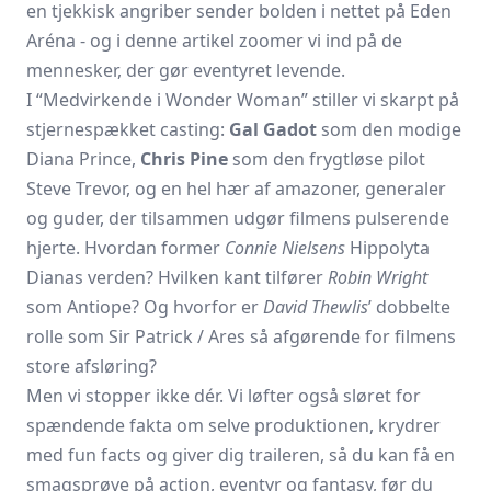
en tjekkisk angriber sender bolden i nettet på Eden
Aréna - og i denne artikel zoomer vi ind på de
mennesker, der gør eventyret levende.
I “Medvirkende i Wonder Woman” stiller vi skarpt på
stjernespækket casting:
Gal Gadot
som den modige
Diana Prince,
Chris Pine
som den frygtløse pilot
Steve Trevor, og en hel hær af amazoner, generaler
og guder, der tilsammen udgør filmens pulserende
hjerte. Hvordan former
Connie Nielsens
Hippolyta
Dianas verden? Hvilken kant tilfører
Robin Wright
som Antiope? Og hvorfor er
David Thewlis
’ dobbelte
rolle som Sir Patrick / Ares så afgørende for filmens
store afsløring?
Men vi stopper ikke dér. Vi løfter også sløret for
spændende fakta om selve produktionen, krydrer
med fun facts og giver dig traileren, så du kan få en
smagsprøve på action, eventyr og fantasy, før du