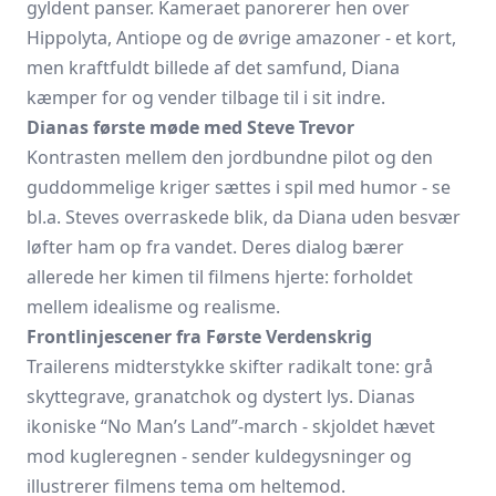
gyldent panser. Kameraet panorerer hen over
Hippolyta, Antiope og de øvrige amazoner - et kort,
men kraftfuldt billede af det samfund, Diana
kæmper for og vender tilbage til i sit indre.
Dianas første møde med Steve Trevor
Kontrasten mellem den jordbundne pilot og den
guddommelige kriger sættes i spil med humor - se
bl.a. Steves overraskede blik, da Diana uden besvær
løfter ham op fra vandet. Deres dialog bærer
allerede her kimen til filmens hjerte: forholdet
mellem idealisme og realisme.
Frontlinjescener fra Første Verdenskrig
Trailerens midterstykke skifter radikalt tone: grå
skyttegrave, granatchok og dystert lys. Dianas
ikoniske “No Man’s Land”-march - skjoldet hævet
mod kugleregnen - sender kuldegysninger og
illustrerer filmens tema om heltemod.