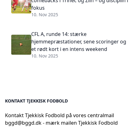
comebacks i Třinec og Zlín – og disciplin i
fokus
10. Nov 2025
CFL A, runde 14: stærke
hjemmepræstationer, sene scoringer og
et rødt kort i en intens weekend
10. Nov 2025
KONTAKT TJEKKISK FODBOLD
Kontakt Tjekkisk Fodbold på vores centralmail
bggd@bggd.dk
- mærk mailen Tjekkisk Fodbold