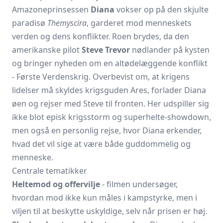
Amazoneprinsessen
Diana
vokser op på den skjulte
paradisø
Themyscira
, garderet mod menneskets
verden og dens konflikter. Roen brydes, da den
amerikanske pilot
Steve Trevor
nødlander på kysten
og bringer nyheden om en altødelæggende konflikt
- Første Verdenskrig. Overbevist om, at krigens
lidelser må skyldes krigsguden Ares, forlader Diana
øen og rejser med Steve til fronten. Her udspiller sig
ikke blot episk krigsstorm og superhelte-showdown,
men også en personlig rejse, hvor Diana erkender,
hvad det vil sige at være både guddommelig og
menneske.
Centrale tematikker
Heltemod og offervilje
- filmen undersøger,
hvordan mod ikke kun måles i kampstyrke, men i
viljen til at beskytte uskyldige, selv når prisen er høj.