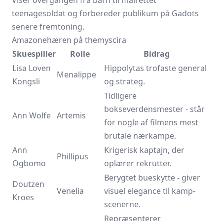
teenagesoldat og forbereder publikum på Gadots
senere fremtoning.
Amazonehæren på themyscira
Skuespiller
Rolle
Bidrag
Lisa Loven
Hippolytas trofaste general
Menalippe
Kongsli
og strateg.
Tidligere
bokseverdensmester - står
Ann Wolfe
Artemis
for nogle af filmens mest
brutale nærkampe.
Ann
Krigerisk kaptajn, der
Phillipus
Ogbomo
oplærer rekrutter.
Berygtet bueskytte - giver
Doutzen
Venelia
visuel elegance til kamp­
Kroes
scenerne.
Repræsenterer