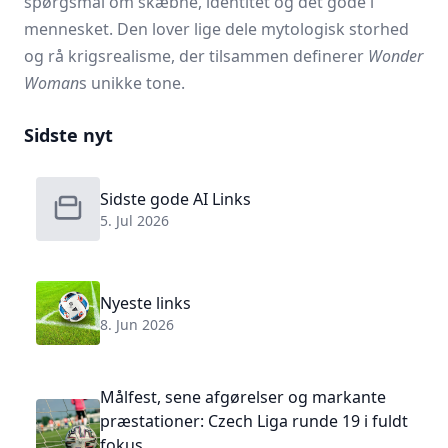
spørgsmål om skæbne, identitet og det gode i
mennesket. Den lover lige dele mytologisk storhed
og rå krigsrealisme, der tilsammen definerer
Wonder
Woman
s unikke tone.
Sidste nyt
Sidste gode AI Links
5. Jul 2026
Nyeste links
8. Jun 2026
Målfest, sene afgørelser og markante
præstationer: Czech Liga runde 19 i fuldt
fokus