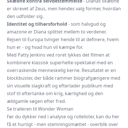
Skæbne kontra selvbestemmelse
- Dianas skæbne
er skrevet af Zeus, men hendes valg former, hvordan
den udfolder sig.
Identitet og tilhørsforhold
- som halvgud og
amazone er Diana splittet mellem to verdener.
Rejsen til Europa tvinger hende til at definere, hvem
hun er - og hvad hun vil kæmpe for.
Med Patty Jenkins ved roret lykkes det filmen at
kombinere klassisk superhelte-spektakel med en
overraskende menneskelig kerne. Resultatet er en
blockbuster, der både rammer biografgængere med
sin visuelle slagkraft og efterlader publikum med
stof til eftertanke om krig, kærlighed og den
ældgamle søgen efter fred.
Se traileren til Wonder Woman
Før du dykker ned i analyse og rollelister, kan du her
få et hurtigt - men stemningsmættet - overblik over