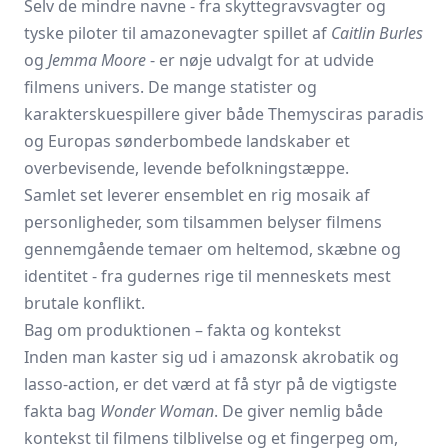
Selv de mindre navne - fra skyttegravs­vagter og
tyske piloter til amazonevagter spillet af
Caitlin Burles
og
Jemma Moore
- er nøje udvalgt for at udvide
filmens univers. De mange statister og
karakterskuespillere giver både Themysciras paradis
og Europas sønderbombede landskaber et
overbevisende, levende befolkningstæppe.
Samlet set leverer ensemblet en rig mosaik af
personligheder, som tilsammen belyser filmens
gennemgående temaer om heltemod, skæbne og
identitet - fra gudernes rige til menneskets mest
brutale konflikt.
Bag om produktionen – fakta og kontekst
Inden man kaster sig ud i amazonsk akrobatik og
lasso-action, er det værd at få styr på de vigtigste
fakta bag
Wonder Woman
. De giver nemlig både
kontekst til filmens tilblivelse og et fingerpeg om,