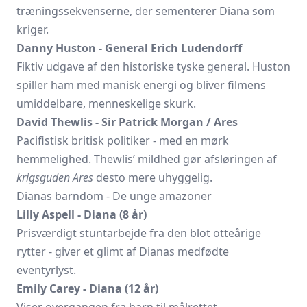
træningssekvenserne, der sementerer Diana som
kriger.
Danny Huston - General Erich Ludendorff
Fiktiv udgave af den historiske tyske general. Huston
spiller ham med manisk energi og bliver filmens
umiddelbare, menneskelige skurk.
David Thewlis - Sir Patrick Morgan / Ares
Pacifistisk britisk politiker - med en mørk
hemmelighed. Thewlis’ mildhed gør afsløringen af
krigsguden Ares
desto mere uhyggelig.
Dianas barndom - De unge amazoner
Lilly Aspell - Diana (8 år)
Prisværdigt stuntarbejde fra den blot otteårige
rytter - giver et glimt af Dianas medfødte
eventyrlyst.
Emily Carey - Diana (12 år)
Viser overgangen fra barn til målrettet