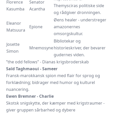
Florence
Senator
Themysciras politiske side
Kasumba
Acantha
og rådgiver dronningen.
Øens healer - understreger
Eleanor
Epione
amazonernes
Matsuura
omsorgskultur.
Bibliotekar og
Josette
Mnemosyne
historieskriver, der bevarer
Simon
gudernes viden.
”the odd fellows” - Dianas krigsbroderskab
Saïd Taghmaoui - Sameer
Fransk-marokkansk spion med flair for sprog og
forklædning; bidrager med humor og kulturel
nuancering.
Ewen Bremner - Charlie
Skotsk snigskytte, der kæmper med krigstraumer -
giver gruppen sårbarhed og dybere