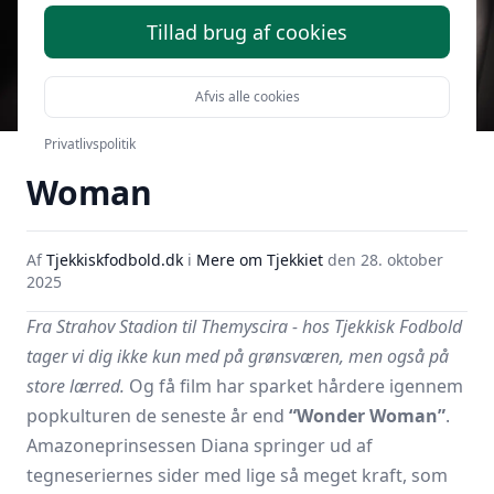
Tillad brug af cookies
Afvis alle cookies
Medvirkende i Wonder
Privatlivspolitik
Woman
Af
Tjekkiskfodbold.dk
i
Mere om Tjekkiet
den
28. oktober
2025
Fra Strahov Stadion til Themyscira - hos Tjekkisk Fodbold
tager vi dig ikke kun med på grønsværen, men også på
store lærred.
Og få film har sparket hårdere igennem
popkulturen de seneste år end
“Wonder Woman”
.
Amazoneprinsessen Diana springer ud af
tegneseriernes sider med lige så meget kraft, som