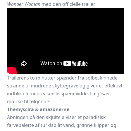
Wonder Woman
med den officielle trailer:
Trailerens to minutter spænder fra solbeskinnede
strande til mudrede skyttegrave og giver et effektivt
indblik i filmens visuelle spændvidde. Læg især
mærke til følgende:
Themyscira & amazonerne
Åbningen på den skjulte ø viser et paradisisk
farvepalette af turkisblåt vand, grønne klipper og