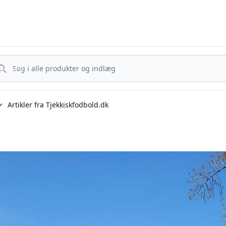
Tjekkisk Fodbold - Fra Prag til Plzeň - tjekkisk fodbold på dansk
g nu
Søg nu
Artikler fra Tjekkiskfodbold.dk