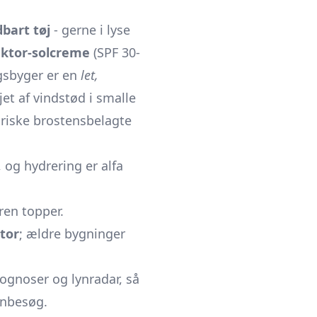
dbart tøj
- gerne i lyse
aktor-solcreme
(SPF 30-
agsbyger er en
let,
et af vindstød i smalle
oriske brostensbelagte
, og hydrering er alfa
ren topper.
tor
; ældre bygninger
ognoser og lynradar, så
onbesøg.