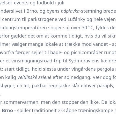
lser, events og fodbold i juli
endørslivet i Brno, og byens
náplavka
-stemning breder
 centrum til parkstrøgene ved Lužánky og hele vejen 
ddagstemperaturen sniger sig over 30 °C, fyldes de
derfor gælder det om at komme tidligt, hvis du vil si
 timer vælger mange lokale at trække mod vandet - sp
 hvorfra færger sejler til bade- og picnicområder run
 er et vinsmagnings­road-trip til Sydmoraviens kældre 
 start tidligt, hold siesta under vingårdens pergola
en kølig
Veltlínské zelené
efter solnedgang. Vær dog f
­byger; en let, pakbar regnjakke slår enhver paraply,
.
 sommervarmen, men den stopper den ikke. De lokal
a Brno
- spiller traditionelt 2-3 åbne træningskampe 