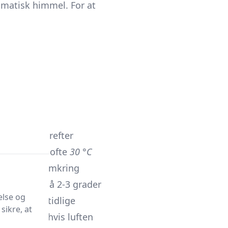
ramatisk himmel. For at
opgang
, hvorefter
armebølger ofte
30 °C
ne områder omkring
nd”
-forskel på 2-3 grader
else og
 kan i de tidlige
sikre, at
else, især hvis luften