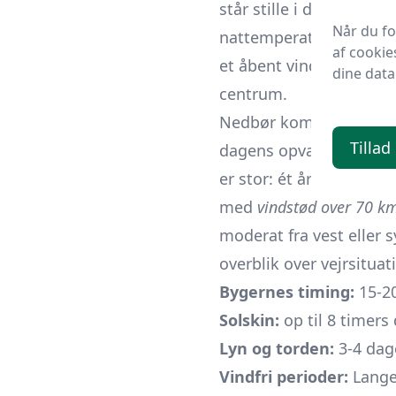
står stille i de snævre
Når du f
nattemperaturen som re
af cookie
et åbent vindue eller le
dine data
centrum.
Nedbør kommer oftes
Tillad
dagens opvarmning. Sta
er stor: ét år kan byge
med
vindstød over 70 k
moderat fra vest eller s
overblik over vejrsitua
Bygernes timing:
15-20
Solskin:
op til 8 timers
Lyn og torden:
3-4 dag
Vindfri perioder:
Lange 