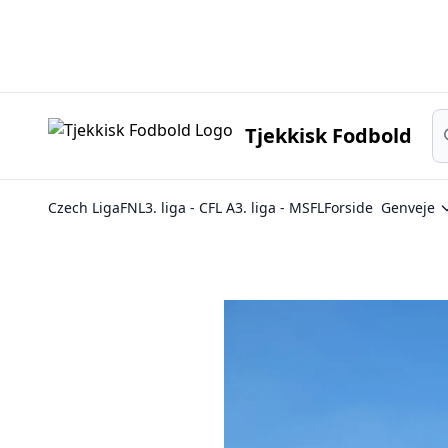
Sø
Tjekkisk Fodbold
Czech Liga
FNL
3. liga - CFL A
3. liga - MSFL
Forside
Genveje