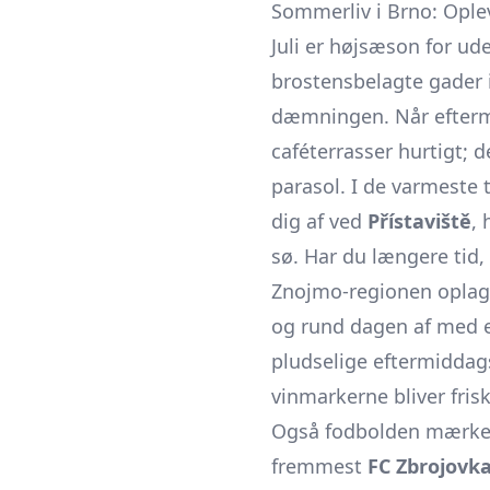
Sommerliv i Brno: Opleve
Juli er højsæson for ud
brostensbelagte gader i
dæmningen. Når eftermi
caféterrasser hurtigt; 
parasol. I de varmeste
dig af ved
Přístaviště
,
sø. Har du længere tid,
Znojmo-regionen oplagt:
og rund dagen af med 
pludselige eftermiddags
vinmarkerne bliver frisk
Også fodbolden mærker
fremmest
FC Zbrojovk