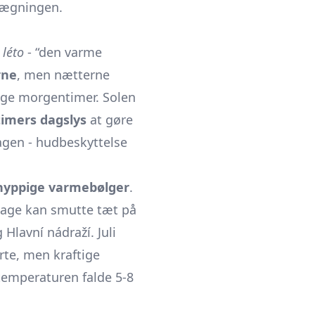
nlægningen.
 léto
- “den varme
rne
, men nætterne
dlige morgentimer. Solen
timers dagslys
at gøre
dagen - hudbeskyttelse
hyppige varmebølger
.
dage kan smutte tæt på
Hlavní nádraží. Juli
te, men kraftige
temperaturen falde 5-8