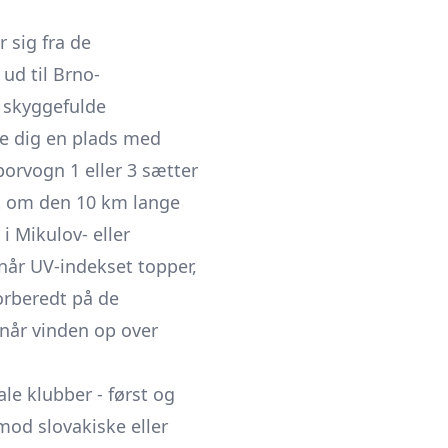
 sig fra de
ud til Brno-
 skyggefulde
kre dig en plads med
orvogn 1 eller 3 sætter
dt om den 10 km lange
i Mikulov- eller
 når UV-indekset topper,
orberedt på de
 når vinden op over
e klubber - først og
mod slovakiske eller