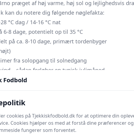
 Brno præget af høj varme, høj sol og lejlighedsvis d
ik kan du notere dig følgende nøglefakta:
28 °C dag / 14-16 °C nat
 6-8 dage, potentielt op til 35 °C
lt på ca. 8-10 dage, primært tordenbyger
højt)
timer fra solopgang til solnedgang
vind – sådan forløber en typisk julimåned
k Fodbold
lunt allerede fra tidlig morgen: omkring
17 °C ved sol
hastigt til dagens maksimum på
26-28 °C
- og under v
luften holder sig længere inde i byen end i de grøn
epolitik
Brno-dæmningen, så du kan opleve en
”urban heat isla
er cookies på Tjekkiskfodbold.dk for at optimere din oplev
gtigheden ligger typisk på
55-65 %
midt på dagen, men
vice. Cookies hjælper os med at forstå dine præferencer og 
p over 80 %, hvilket giver en tungere, klam fornemm
emmeside fungerer som forventet.