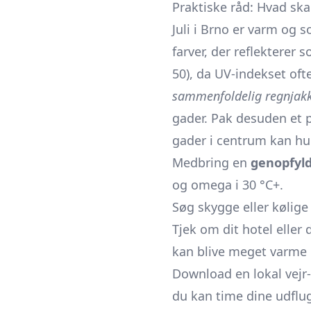
Praktiske råd: Hvad s
Juli i Brno er varm og s
farver, der reflekterer
50), da UV-indekset oft
sammenfoldelig regnjak
gader. Pak desuden et 
gader i centrum kan hur
Medbring en
genopfyld
og omega i 30 °C+.
Søg skygge eller kølig
Tjek om dit hotel eller 
kan blive meget varme
Download en lokal vej
du kan time dine udflug