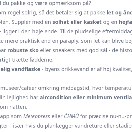
kal du pakke og være opmærksom på?
om regel solrig, så det betaler sig at pakke
let og ån
 solen. Supplér med en
solhat eller kasket
og en
højf
e ligger i den høje ende. Til de pludselige eftermidd
ke
mere praktisk end en paraply, som let kan blive bøj
par
robuste sko
eller sneakers med god sål - de hist
tigt trætte fødderne.
elig vandflaske
- byens drikkevand er af høj kvalitet
e museer/caféer omkring middagstid, hvor temperatu
din lejlighed har
aircondition eller minimum ventila
 om natten.
r-app som
Meteopress
eller
ČHMÚ
for præcise nu-nu-pr
ter - især hvis du planlægger vandreture eller stadi