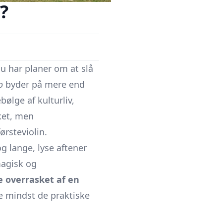
?
u har planer om at slå
o
byder på mere end
ølge af kulturliv,
ket, men
førsteviolin.
 lange, lyse aftener
agisk og
e overrasket af en
e mindst de praktiske