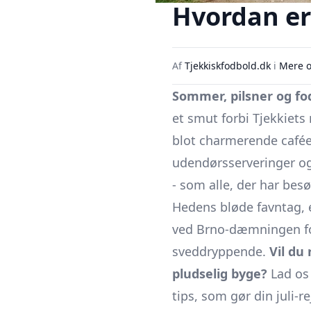
Hvordan er 
Af
Tjekkiskfodbold.dk
i
Mere o
Sommer, pilsner og fo
et smut forbi Tjekkiets 
blot charmerende caféer
udendørsserveringer o
- som alle, der har bes
Hedens bløde favntag, 
ved Brno-dæmningen fo
sveddryppende.
Vil du
pludselig byge?
Lad os 
tips, som gør din juli-