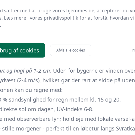
 gader i det historiske centrum. Selv under varmebølge
ortsætter med at bruge vores hjemmeside, accepterer du v
gel til behagelige
14-16 °C
i forstæderne og de omk
s. Læs mere i vores privatlivspolitik for at forstå, hvordan vi
t ventilation er ofte nok til at køle et soveværelse ned
.
t som
eftermiddags- eller aftenbyger
, der udvikler sig 
 brug af cookies
Afvis alle cookies
Pr
tistikken siger
ca. 60-80 mm i alt
og
8-10 regnvejr
cellerne glide uden om byen, det næste kan du få et pa
m/t og hagl på 1-2 cm
. Uden for bygerne er vinden over
ydvest (2-4 m/s), hvilket gør det rart at sidde på uden
tionen kan du regne med:
 % sandsynlighed for regn mellem kl. 15 og 20.
 direkte sol om dagen, UV-indeks 6-8.
e med observerbare lyn; hold øje med lokale varsel-a
stille morgener - perfekt til en løbetur langs Svratka