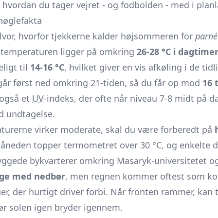
 hvordan du tager vejret - og fodbolden - med i pla
 nøglefakta
alvor, hvorfor tjekkerne kalder højsommeren for
parné
temperaturen ligger på omkring
26-28 °C i dagtime
ligt til
14-16 °C
, hvilket giver en vis afkøling i de ti
g går først ned omkring 21-tiden, så du får op mod
16 
 også et
UV-
indeks, der ofte når niveau 7-8 midt på 
d undtagelse.
urerne virker moderate, skal du være forberedt på
 måneden topper termometret over 30 °C, og enkelte 
yggede bykvarterer omkring Masaryk-universitetet og 
age med nedbør
, men regnen kommer oftest som kor
, der hurtigt driver forbi. Når fronten rammer, kan 
før solen igen bryder igennem.