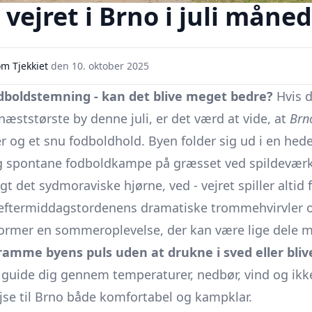
vejret i Brno i juli måned
m Tjekkiet
den
10. oktober 2025
dboldstemning - kan det blive meget bedre?
Hvis d
næststørste by denne juli, er det værd at vide, at
Brn
 og et snu fodboldhold. Byen folder sig ud i en hedeb
g spontane fodboldkampe på græsset ved spildevær
øgt det sydmoraviske hjørne, ved -
vejret spiller altid 
eftermiddagstordenens dramatiske trommehvirvler og
rmer en sommeroplevelse, der kan være lige dele m
 ramme byens puls uden at drukne i sved eller bliv
guide dig gennem temperaturer, nedbør, vind og ikk
rejse til Brno både komfortabel og kampklar.