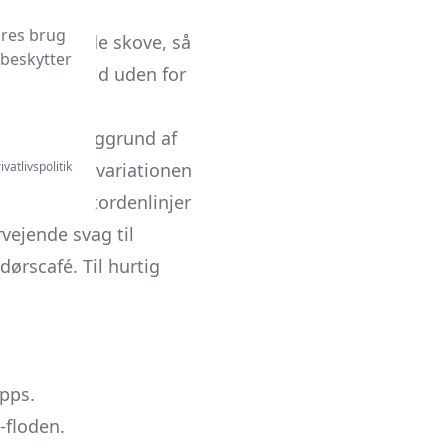
r falder
ores brug
ringliggende skove, så
 beskytter
 - i hvert fald uden for
hurtigt på baggrund af
ivatlivspolitik
sdage
, men variationen
r kraftige tordenlinjer
vejende svag til
dørscafé. Til hurtig
pps.
-floden.