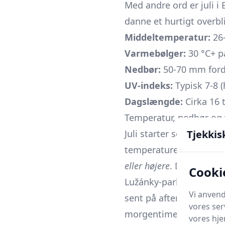
Med andre ord er juli i
danne et hurtigt overbl
Middeltemperatur:
26-
Varmebølger:
30 °C+ på
Nedbør:
50-70 mm forde
UV-indeks:
Typisk 7-8 (
Dagslængde:
Cirka 16 
Temperatur, nedbør og 
Tjekkis
Juli starter som regel 
temperaturen klatrer 
eller højere
. Den varme 
Cooki
Lužánky-parken eller 
Vi anvend
sent på aftenen. Luftfu
vores ser
morgentimer snige sig o
vores hj