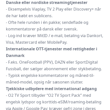
Danske eller nordiske streamingtjenester
- Eksempelvis Viaplay, TV 2 Play eller Discovery+ når
de har købt en sublicens.
- Ofte hele runden i én pakke; sendeflade og
kommentatorer på dansk eller svensk.
- Log-ind kræver MitID / e-mail, betaling via Dankort,
Visa, Mastercard eller MobilePay.
Internationale OTT-tjenester med rettigheder i
Danmark
- F.eks. OneFootball (PPV), DAZN eller SportDigital
Fussball, der sælger abonnement eller styk­betaling.
- Typisk engelske kommentatorer og måned-til-
måned-model, opsig når sæsonen slutter.
Tjekkiske udbydere med international adgang
- O2 TV Sport tilbyder “O2 TV Sport Pack” med
engelsk lydspor og korttids-eSIM/roaming-betaling
via Apple / Google Pay; kræver ge­fri zone i deres