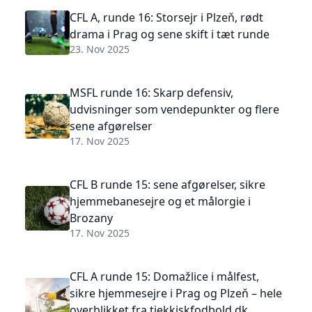
CFL A, runde 16: Storsejr i Plzeň, rødt
drama i Prag og sene skift i tæt runde
23. Nov 2025
MSFL runde 16: Skarp defensiv,
udvisninger som vendepunkter og flere
sene afgørelser
17. Nov 2025
CFL B runde 15: sene afgørelser, sikre
hjemmebanesejre og et målorgie i
Brozany
17. Nov 2025
CFL A runde 15: Domažlice i målfest,
sikre hjemmesejre i Prag og Plzeň – hele
overblikket fra tjekkiskfodbold.dk