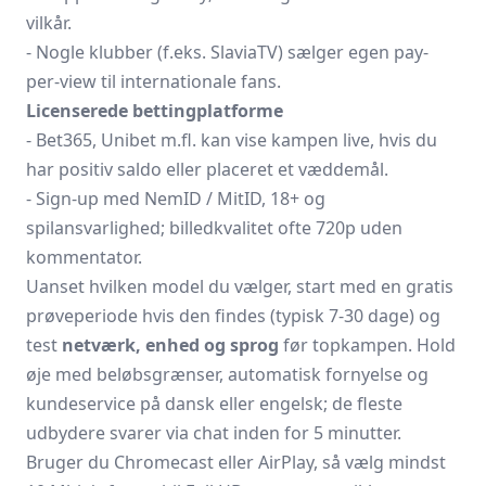
vilkår.
- Nogle klubber (f.eks. SlaviaTV) sælger egen pay-
per-view til internationale fans.
Licenserede bettingplatforme
- Bet365, Unibet m.fl. kan vise kampen live, hvis du
har positiv saldo eller placeret et væddemål.
- Sign-up med NemID / MitID, 18+ og
spilansvarlighed; billedkvalitet ofte 720p uden
kommentator.
Uanset hvilken model du vælger, start med en gratis
prøveperiode hvis den findes (typisk 7-30 dage) og
test
netværk, enhed og sprog
før topkampen. Hold
øje med beløbsgrænser, automatisk fornyelse og
kundeservice på dansk eller engelsk; de fleste
udbydere svarer via chat inden for 5 minutter.
Bruger du Chromecast eller AirPlay, så vælg mindst