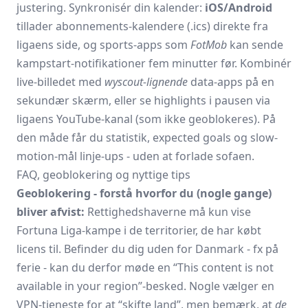
justering. Synkronisér din kalender:
iOS/Android
tillader abonnements-kalendere (.ics) direkte fra
ligaens side, og sports-apps som
FotMob
kan sende
kampstart-notifikationer fem minutter før. Kombinér
live-billedet med
wyscout-lignende
data-apps på en
sekundær skærm, eller se highlights i pausen via
ligaens YouTube-kanal (som ikke geoblokeres). På
den måde får du statistik, expected goals og slow-
motion-mål linje-ups - uden at forlade sofaen.
FAQ, geoblokering og nyttige tips
Geoblokering - forstå hvorfor du (nogle gange)
bliver afvist:
Rettighedshaverne må kun vise
Fortuna Liga-kampe i de territorier, de har købt
licens til. Befinder du dig uden for Danmark - fx på
ferie - kan du derfor møde en “This content is not
available in your region”-besked. Nogle vælger en
VPN-tjeneste for at “skifte land”, men bemærk, at
de