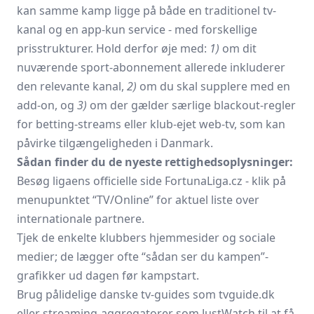
kan samme kamp ligge på både en traditionel tv-
kanal og en app-kun service - med forskellige
prisstrukturer. Hold derfor øje med:
1)
om dit
nuværende sport-abonnement allerede inkluderer
den relevante kanal,
2)
om du skal supplere med en
add-on, og
3)
om der gælder særlige blackout-regler
for betting-streams eller klub-ejet web-tv, som kan
påvirke tilgængeligheden i Danmark.
Sådan finder du de nyeste rettighedsoplysninger:
Besøg ligaens officielle side
FortunaLiga.cz
- klik på
menupunktet “TV/Online” for aktuel liste over
internationale partnere.
Tjek de enkelte klubbers hjemmesider og sociale
medier; de lægger ofte “sådan ser du kampen”-
grafikker ud dagen før kampstart.
Brug pålidelige danske tv-guides som
tvguide.dk
eller streaming-aggregatorer som
JustWatch
til at få