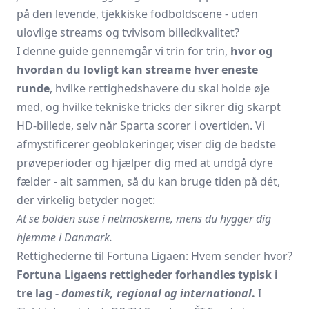
på den levende, tjekkiske fodboldscene - uden
ulovlige streams og tvivlsom billedkvalitet?
I denne guide gennemgår vi trin for trin,
hvor og
hvordan du lovligt kan streame hver eneste
runde
, hvilke rettighedshavere du skal holde øje
med, og hvilke tekniske tricks der sikrer dig skarpt
HD-billede, selv når Sparta scorer i overtiden. Vi
afmystificerer geoblokeringer, viser dig de bedste
prøveperioder og hjælper dig med at undgå dyre
fælder - alt sammen, så du kan bruge tiden på dét,
der virkelig betyder noget:
At se bolden suse i netmaskerne, mens du hygger dig
hjemme i Danmark.
Rettighederne til Fortuna Ligaen: Hvem sender hvor?
Fortuna Ligaens rettigheder forhandles typisk i
tre lag -
domestik, regional og international
.
I