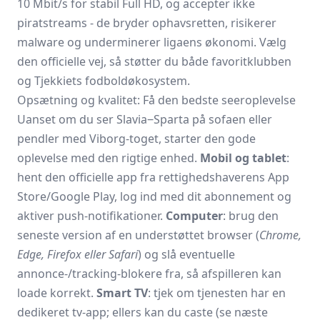
10 Mbit/s for stabil Full HD, og accep­ter ikke
piratstreams - de bryder ophavsretten, risikerer
malware og underminerer ligaens økonomi. Vælg
den officielle vej, så støtter du både favoritklubben
og Tjekkiets fodbold­økosystem.
Opsætning og kvalitet: Få den bedste seeroplevelse
Uanset om du ser Slavia‒Sparta på sofaen eller
pendler med Viborg-toget, starter den gode
oplevelse med den rigtige enhed.
Mobil og tablet
:
hent den officielle app fra rettighedshaverens App
Store/Google Play, log ind med dit abonnement og
aktiver push-notifikationer.
Computer
: brug den
seneste version af en understøttet browser (
Chrome,
Edge, Firefox eller Safari
) og slå eventuelle
annonce-/tracking-blokere fra, så afspilleren kan
loade korrekt.
Smart TV
: tjek om tjenesten har en
dedikeret tv-app; ellers kan du caste (se næste