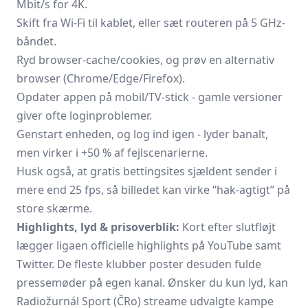
Mbit/s for 4K.
Skift fra Wi-Fi til kablet, eller sæt routeren på 5 GHz-
båndet.
Ryd browser-cache/cookies, og prøv en alternativ
browser (Chrome/Edge/Firefox).
Opdater appen på mobil/TV-stick - gamle versioner
giver ofte loginproblemer.
Genstart enheden, og log ind igen - lyder banalt,
men virker i +50 % af fejlscenarierne.
Husk også, at gratis bettingsites sjældent sender i
mere end 25 fps, så billedet kan virke “hak-agtigt” på
store skærme.
Highlights, lyd & prisoverblik:
Kort efter slutfløjt
lægger ligaen
officielle highlights
på YouTube samt
Twitter. De fleste klubber poster desuden fulde
pressemøder på egen kanal. Ønsker du kun lyd, kan
Radiožurnál Sport (ČRo) streame udvalgte kampe