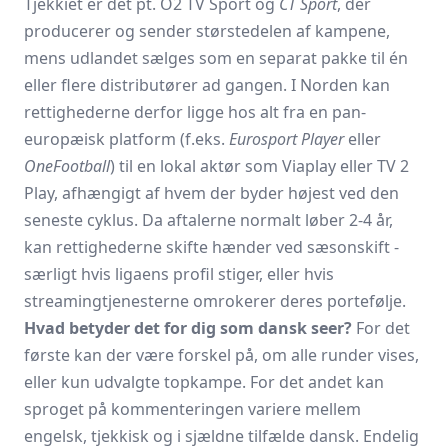
Tjekkiet er det pt. O2 TV Sport og
ČT Sport
, der
producerer og sender størstedelen af kampene,
mens udlandet sælges som en separat pakke til én
eller flere distributører ad gangen. I Norden kan
rettighederne derfor ligge hos alt fra en pan-
europæisk platform (f.eks.
Eurosport Player
eller
OneFootball
) til en lokal aktør som Viaplay eller TV 2
Play, afhængigt af hvem der byder højest ved den
seneste cyklus. Da aftalerne normalt løber 2-4 år,
kan rettighederne skifte hænder ved sæsonskift -
særligt hvis ligaens profil stiger, eller hvis
streamingtjenesterne omrokerer deres portefølje.
Hvad betyder det for dig som dansk seer?
For det
første kan der være forskel på, om alle runder vises,
eller kun udvalgte topkampe. For det andet kan
sproget på kommenteringen variere mellem
engelsk, tjekkisk og i sjældne tilfælde dansk. Endelig