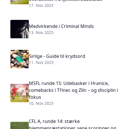
17. Nov 2025
Medvirkende i Criminal Minds
13. Nov 2025
Sirlige - Guide til krydsord
11. Nov 2025
MSFL runde 15: Udebasker i Hranice,
comebacks i Třinec og Zlín – og disciplin i
fokus
10. Nov 2025
CFL A, runde 14: stærke
hjemmepræstationer, sene scoringer og