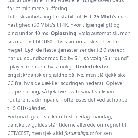
Luk andre faner med video eller tunge downloads
for at minimere buffering.
Teknisk anbefaling for stabil Full HD:
25 Mbit/s
ned-
hastighed (50 Mbit/s til 4K, hvor tilgængeligt) og
ping under 40 ms.
Opløsning
: vælg automatisk, men
lås manuelt til 1080p, hvis automatisk skifter for
meget.
Lyd
: de fleste tjenest­er sender i 2.0 stereo;
har du soundbar med Dolby 5.1, så vælg “Surround”
i player-menuen, hvis muligt.
Undertekster
:
engelsk/dansk er sjældne på live, men slå tjekkiske
CC fra, hvis de dækker scoringen nederst. Oplever
du pixellering, så tjek først wifi-kanal-kollision i
routerens adminpanel - ofte løses det ved at hoppe
til 5 GHz-båndet.
Fortuna Ligaen spiller oftest fredag-mandag; i
danske tv-guides står tiderne allerede omregnet til
CET/CEST, men tjek altid
fortunaliga.cz
for sen