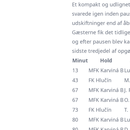
Et kompakt og udlignet
svarede igen inden paus
udskiftninger end af å
Gæsterne fik det tidli
og efter pausen blev k
sidste tredjedel af opgø
Minut
Hold
13
MFK Karviná B
Lu
43
FK Hlučín
M.
67
MFK Karviná B
J.
67
MFK Karviná B
O.
73
FK Hlučín
T.
80
MFK Karviná B
Lu
80
MFK Karviná B
D.