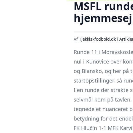
MSFL runde
hjemmesejr
Af
Tjekkiskfodbold.dk
i
Artikle
Runde 11 i Moravskoslez
nul i Kunovice over kon
og Blansko, og her på t
startopstillinger, så 
I en runde der strakte s
selvmål kom på tavlen, 
tegnede et nuanceret bil
betydning for det endel
FK Hlučín 1-1 MFK Karvi