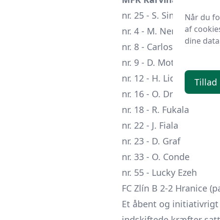
nr. 25 - S. Simecek
Når du f
af cookie
nr. 4 - M. Nemec
dine data
nr. 8 - Carlos Eduardo B
nr. 9 - D. Motycka
nr. 12 - H. Lidah
Tillad
nr. 16 - O. Drobek
nr. 18 - R. Fukala
nr. 22 - J. Fiala
nr. 23 - D. Graf
nr. 33 - O. Conde
nr. 55 - Lucky Ezeh
FC Zlín B 2-2 Hranice (p
Et åbent og initiativri
indskiftede kræfter sat