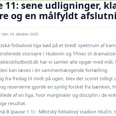
 11: sene udligninger, kl
e og en målfyldt afslutni
r
den
16. oktober 2025
ská fotbalová liga bød på et bredt spektrum af kampb
trollerede storsejre i Hodonín og Třinec til dramatisk
jekkiskfodbold.dk har vi samlet alle opgør med mål, 
runden kan læses i én sammenhængende fortælling.
ig fra fredag til midt på ugen, blev der scoret tidligt
og reserverne gjorde en synlig forskel fra bænken, 
lede af en liga, hvor marginaler og disciplin i de enk
ige resultat.
ná B (pause 1-1) - Městský fotbalový stadion Hlučín, 