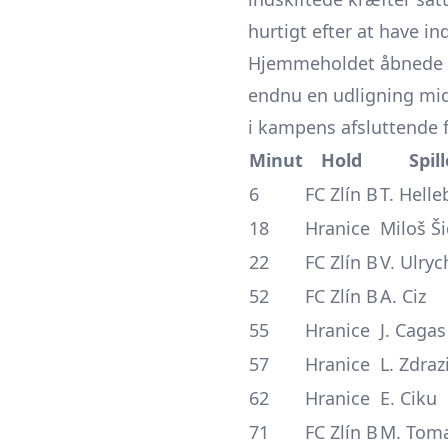
hurtigt efter at have in
Hjemmeholdet åbnede m
endnu en udligning midt 
i kampens afsluttende 
Minut
Hold
Spill
6
FC Zlín B
T. Hell
18
Hranice
Miloš Ši
22
FC Zlín B
V. Ulryc
52
FC Zlín B
A. Ciz
55
Hranice
J. Cagas
57
Hranice
L. Zdrazi
62
Hranice
E. Ciku
71
FC Zlín B
M. Toma