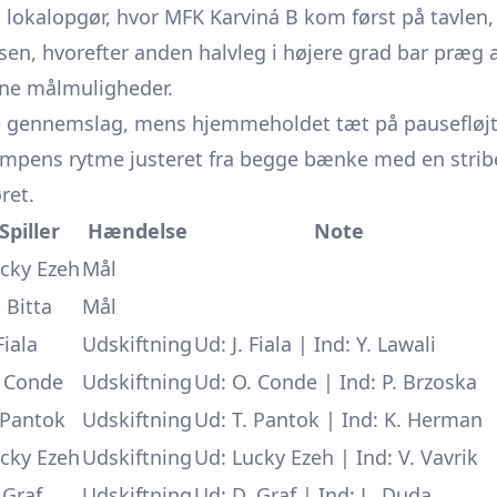
 lokalopgør, hvor
MFK Karviná
B kom først på tavlen,
en, hvorefter anden halvleg i højere grad bar præg a
bne målmuligheder.
ge gennemslag, mens hjemmeholdet tæt på pausefløjt
ampens rytme justeret fra begge bænke med en stribe
ret.
Spiller
Hændelse
Note
cky Ezeh
Mål
 Bitta
Mål
 Fiala
Udskiftning
Ud: J. Fiala | Ind: Y. Lawali
 Conde
Udskiftning
Ud: O. Conde | Ind: P. Brzoska
 Pantok
Udskiftning
Ud: T. Pantok | Ind: K. Herman
cky Ezeh
Udskiftning
Ud: Lucky Ezeh | Ind: V. Vavrik
 Graf
Udskiftning
Ud: D. Graf | Ind: L. Duda