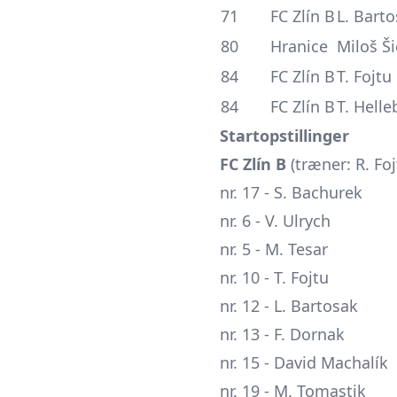
71
FC Zlín B
L. Bart
80
Hranice
Miloš Ši
84
FC Zlín B
T. Fojtu
84
FC Zlín B
T. Hell
Startopstillinger
FC Zlín B
(træner: R. Foj
nr. 17 - S. Bachurek
nr. 6 - V. Ulrych
nr. 5 - M. Tesar
nr. 10 - T. Fojtu
nr. 12 - L. Bartosak
nr. 13 - F. Dornak
nr. 15 - David Machalík
nr. 19 - M. Tomastik