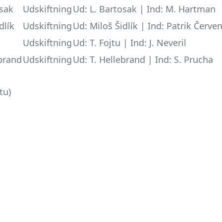
osak
Udskiftning
Ud: L. Bartosak | Ind: M. Hartman
dlík
Udskiftning
Ud: Miloš Šidlík | Ind: Patrik Červe
Udskiftning
Ud: T. Fojtu | Ind: J. Neveril
ebrand
Udskiftning
Ud: T. Hellebrand | Ind: S. Prucha
tu)