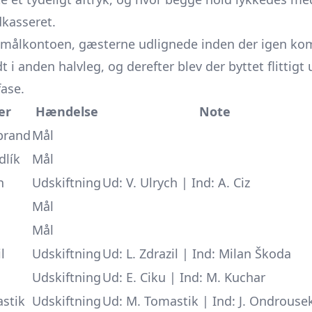
dkasseret.
ålkontoen, gæsterne udlignede inden der igen kom
i anden halvleg, og derefter blev der byttet flittigt
fase.
er
Hændelse
Note
ebrand
Mål
dlík
Mål
h
Udskiftning
Ud: V. Ulrych | Ind: A. Ciz
Mål
Mål
l
Udskiftning
Ud: L. Zdrazil | Ind: Milan Škoda
Udskiftning
Ud: E. Ciku | Ind: M. Kuchar
stik
Udskiftning
Ud: M. Tomastik | Ind: J. Ondrouse