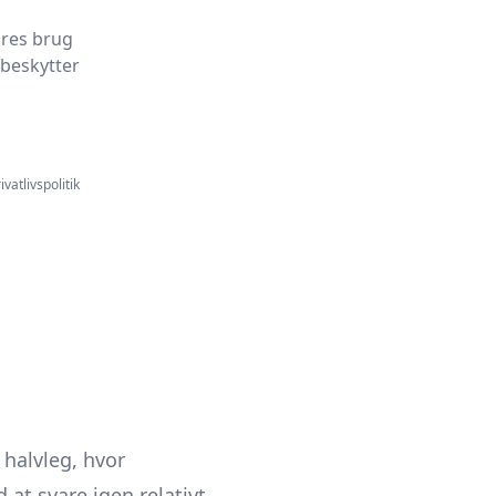
ores brug
 beskytter
ivatlivspolitik
 halvleg, hvor
 at svare igen relativt