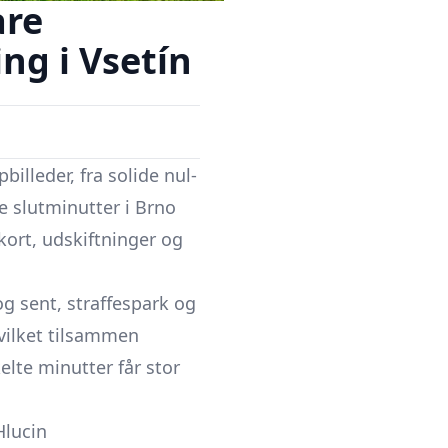
are
ng i Vsetín
illeder, fra solide nul-
e slutminutter i Brno
kort, udskiftninger og
 og sent, straffespark og
hvilket tilsammen
elte minutter får stor
Hlucin