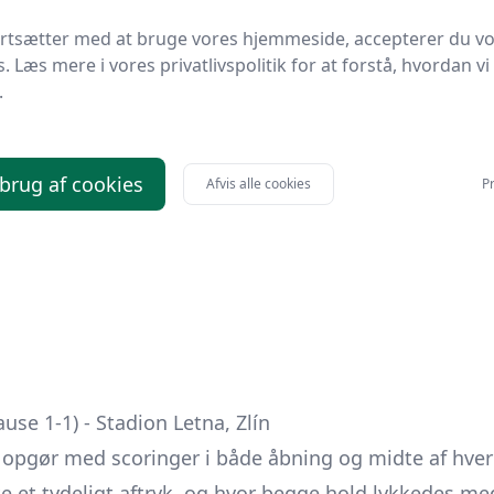
ortsætter med at bruge vores hjemmeside, accepterer du v
s. Læs mere i vores privatlivspolitik for at forstå, hvordan vi
.
ertolassi da Silva
 brug af cookies
Afvis alle cookies
Pr
ause 1-1) - Stadion Letna, Zlín
gt opgør med scoringer i både åbning og midte af hver
te et tydeligt aftryk, og hvor begge hold lykkedes med