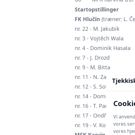
Startopstillinger
FK Hlučín
(træner: L. Če
nr. 22 - M. Jakubik
nr. 3 - Vojtěch Wala
nr. 4 - Dominik Hasala
nr. 7 - J. Drozd
nr. 9 - M. Bitta
nr. 11 - N. Zavadil
Tjekkis
nr. 12 - S. Sobierajewicz
nr. 14 - Dominik Mládek
Cooki
nr. 16 - T. Pantok
nr. 17 - Ondřej Moučka
Vi anvend
vores ser
nr. 19 - V. Kolaska
vores hj
MFK Karviná B