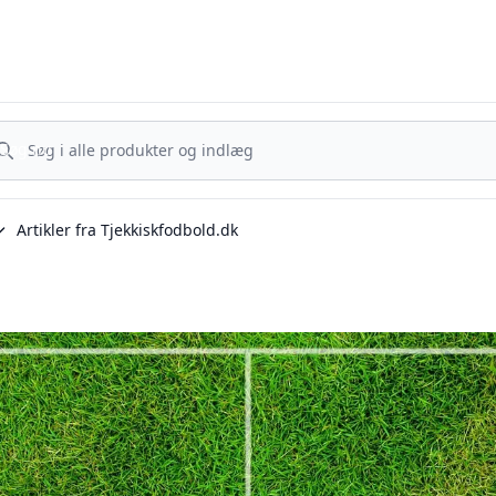
Tjekkisk Fodbold - Fra Prag til Plzeň - tjekkisk fodbold på dansk
g nu
Søg nu
Artikler fra Tjekkiskfodbold.dk