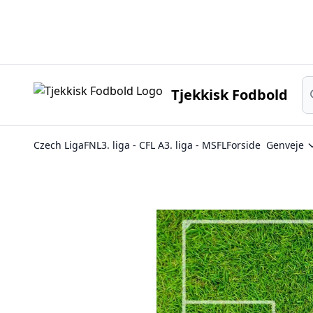
Sø
Tjekkisk Fodbold
Czech Liga
FNL
3. liga - CFL A
3. liga - MSFL
Forside
Genveje