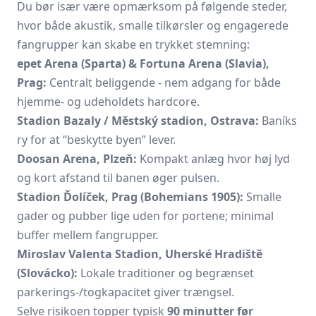
Du bør især være opmærksom på følgende steder,
hvor både akustik, smalle tilkørsler og engagerede
fangrupper kan skabe en trykket stemning:
epet Arena (Sparta) & Fortuna Arena (Slavia),
Prag:
Centralt beliggende - nem adgang for både
hjemme- og udeholdets hardcore.
Stadion Bazaly / Městský stadion, Ostrava:
Baníks
ry for at “beskytte byen” lever.
Doosan Arena, Plzeň:
Kompakt anlæg hvor høj lyd
og kort afstand til banen øger pulsen.
Stadion Ďolíček, Prag (Bohemians 1905):
Smalle
gader og pubber lige uden for portene; minimal
buffer mellem fangrupper.
Miroslav Valenta Stadion, Uherské Hradiště
(Slovácko):
Lokale traditioner og begrænset
parkerings-/togkapacitet giver trængsel.
Selve risikoen topper typisk
90 minutter før