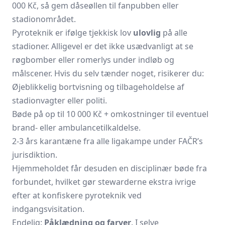
000 Kč, så gem dåseøllen til fanpubben eller
stadionområdet.
Pyroteknik er ifølge tjekkisk lov
ulovlig
på alle
stadioner. Alligevel er det ikke usædvanligt at se
røgbomber eller romerlys under indløb og
målscener. Hvis du selv tænder noget, risikerer du:
Øjeblikkelig bortvisning og tilbageholdelse af
stadionvagter eller politi.
Bøde på op til 10 000 Kč + omkostninger til eventuel
brand- eller ambulancetilkaldelse.
2-3 års karantæne fra alle ligakampe under FAČR’s
jurisdiktion.
Hjemmeholdet får desuden en disciplinær bøde fra
forbundet, hvilket gør stewarderne ekstra ivrige
efter at konfiskere pyroteknik ved
indgangsvisitation.
Endelig:
Påklædning og farver
. I selve