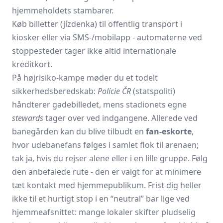
hjemmeholdets stambarer.
Køb billetter (jízdenka) til offentlig transport i
kiosker eller via SMS-/mobil­app - automaterne ved
stoppesteder tager ikke altid internationale
kreditkort.
På højrisiko-kampe møder du et todelt
sikkerhedsberedskab:
Policie ČR
(statspoliti)
håndterer gadebilledet, mens stadionets egne
stewards
tager over ved indgangene. Allerede ved
banegården kan du blive tilbudt en
fan-eskorte
,
hvor udebanefans følges i samlet flok til arenaen;
tak ja, hvis du rejser alene eller i en lille gruppe. Følg
den anbefalede rute - den er valgt for at minimere
tæt kontakt med hjemme­publikum. Frist dig heller
ikke til et hurtigt stop i en “neutral” bar lige ved
hjemme­afsnittet: mange lokaler skifter pludselig