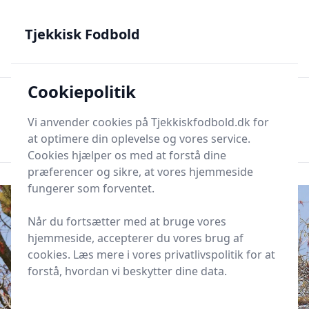
Tjekkisk Fodbold - Fra Prag til Plzeň - tjekkisk fodbold på
dansk
Tjekkisk Fodbold
Cookiepolitik
Tjekkisk Fodbold
Men
Søg nu
Vi anvender cookies på Tjekkiskfodbold.dk for
Søg nu
at optimere din oplevelse og vores service.
Cookies hjælper os med at forstå dine
præferencer og sikre, at vores hjemmeside
fungerer som forventet.
Når du fortsætter med at bruge vores
hjemmeside, accepterer du vores brug af
cookies. Læs mere i vores privatlivspolitik for at
forstå, hvordan vi beskytter dine data.