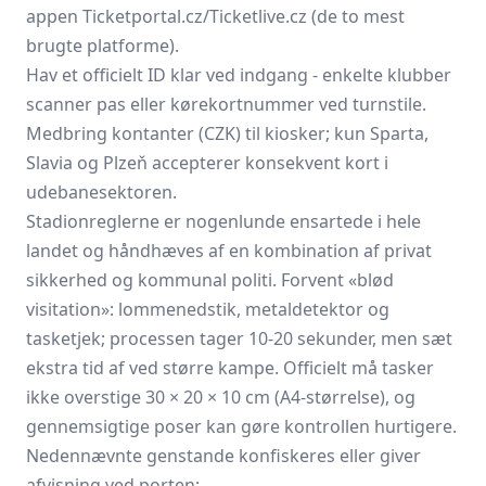
appen Ticketportal.cz/Ticketlive.cz (de to mest
brugte platforme).
Hav et officielt ID klar ved indgang - enkelte klubber
scanner pas eller kørekortnummer ved turnstile.
Medbring kontanter (CZK) til kiosker; kun Sparta,
Slavia og Plzeň accepterer konsekvent kort i
udebanesektoren.
Stadionreglerne er nogenlunde ensartede i hele
landet og håndhæves af en kombination af privat
sikkerhed og kommunal politi. Forvent «blød
visitation»: lommenedstik, metaldetektor og
tasketjek; processen tager 10-20 sekunder, men sæt
ekstra tid af ved større kampe. Officielt må tasker
ikke overstige 30 × 20 × 10 cm (A4-størrelse), og
gennemsigtige poser kan gøre kontrollen hurtigere.
Nedennævnte genstande konfiskeres eller giver
afvisning ved porten: