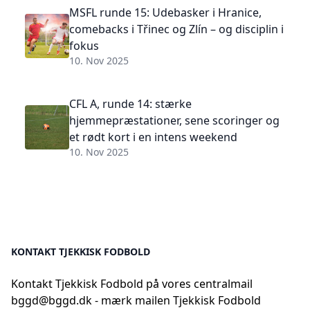
MSFL runde 15: Udebasker i Hranice,
comebacks i Třinec og Zlín – og disciplin i
fokus
10. Nov 2025
CFL A, runde 14: stærke
hjemmepræstationer, sene scoringer og
et rødt kort i en intens weekend
10. Nov 2025
KONTAKT TJEKKISK FODBOLD
Kontakt Tjekkisk Fodbold på vores centralmail
bggd@bggd.dk
- mærk mailen Tjekkisk Fodbold