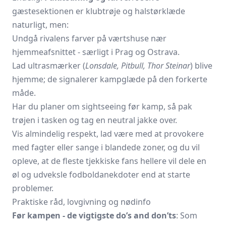
gæstesektionen er klubtrøje og halstørklæde
naturligt, men:
Undgå rivalens farver på værtshuse nær
hjemmeafsnittet - særligt i Prag og Ostrava.
Lad ultras­mærker (
Lonsdale, Pitbull, Thor Steinar
) blive
hjemme; de signalerer kampglæde på den forkerte
måde.
Har du planer om sightseeing før kamp, så pak
trøjen i tasken og tag en neutral jakke over.
Vis almindelig respekt, lad være med at provokere
med fagter eller sange i blandede zoner, og du vil
opleve, at de fleste tjekkiske fans hellere vil dele en
øl og udveksle fodboldanekdoter end at starte
problemer.
Praktiske råd, lovgivning og nødinfo
Før kampen - de vigtigste do’s and don’ts
: Som