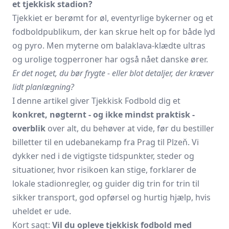
et tjekkisk stadion?
Tjekkiet er berømt for øl, eventyrlige bykerner og et
fodboldpublikum, der kan skrue helt op for både lyd
og pyro. Men myterne om balaklava-klædte ultras
og urolige togperroner har også nået danske ører.
Er det noget, du bør frygte - eller blot detaljer, der kræver
lidt planlægning?
I denne artikel giver Tjekkisk Fodbold dig et
konkret, nøgternt - og ikke mindst praktisk -
overblik
over alt, du behøver at vide, før du bestiller
billetter til en udebanekamp fra Prag til Plzeň. Vi
dykker ned i de vigtigste tidspunkter, steder og
situationer, hvor risikoen kan stige, forklarer de
lokale stadionregler, og guider dig trin for trin til
sikker transport, god opførsel og hurtig hjælp, hvis
uheldet er ude.
Kort sagt:
Vil du opleve tjekkisk fodbold med