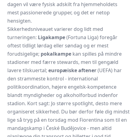
dagen vil være fysisk adskilt fra hjemmeholdets
mest passionerede grupper, og det er netop
hensigten.
Sikkerhedsniveauet varierer dog lidt med
turneringen:
Ligakampe
(Fortuna Liga) foregår
oftest tidligt lørdag eller søndag og er mest
forudsigelige;
pokalkampe
kan spilles på mindre
stadioner med færre stewards, men til gengæld
lavere tilskuertal;
europæiske aftener
(UEFA) har
den strammeste kontrol - international
politikoordination, højere engelsk-kompetence
blandt myndigheder og alkoholforbud indenfor
stadion. Kort sagt: Jo større spotlight, desto mere
organiseret sikkerhed. Du bør derfor føle dig mindst
lige så tryg på en torsdag mod Fiorentina som til en
mandagskamp i České Budějovice - men altid
planlægge din transport og billetter i god tid.