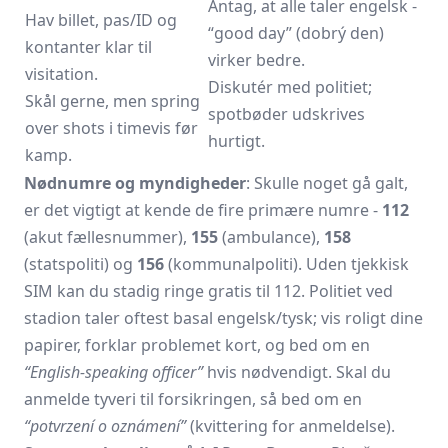
Antag, at alle taler engelsk -
Hav billet, pas/ID og
“good day” (dobrý den)
kontanter klar til
virker bedre.
visitation.
Diskutér med politiet;
Skål gerne, men spring
spotbøder udskrives
over shots i timevis før
hurtigt.
kamp.
Nødnumre og myndigheder
: Skulle noget gå galt,
er det vigtigt at kende de fire primære numre -
112
(akut fællesnummer),
155
(ambulance),
158
(statspoliti) og
156
(kommunalpoliti). Uden tjekkisk
SIM kan du stadig ringe gratis til 112. Politiet ved
stadion taler oftest basal engelsk/tysk; vis roligt dine
papirer, forklar problemet kort, og bed om en
“English-speaking officer”
hvis nødvendigt. Skal du
anmelde tyveri til forsikringen, så bed om en
“potvrzení o oznámení”
(kvittering for anmeldelse).