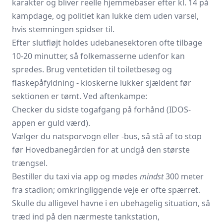
karakter og bliver reelle hjemme­baser efter kl. 14 på
kampdage, og politiet kan lukke dem uden varsel,
hvis stemningen spidser til.
Efter slutfløjt holdes udebanesektoren ofte tilbage
10-20 minutter, så folkemasserne udenfor kan
spredes. Brug ventetiden til toiletbesøg og
flaskepåfyldning - kioskerne lukker sjældent før
sektionen er tømt. Ved aftenkampe:
Checker du sidste togafgang på forhånd (IDOS-
appen er guld værd).
Vælger du natsporvogn eller ‑bus, så stå af to stop
før Hovedbanegården for at undgå den største
trængsel.
Bestiller du taxi via app og mødes
mindst
300 meter
fra stadion; omkringliggende veje er ofte spærret.
Skulle du alligevel havne i en ubehagelig situation, så
træd ind på den nærmeste tankstation,