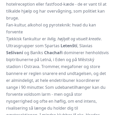
hotelreception eller fastfood-kæde - de er vant til at
tilkalde hjælp og har overvågning, som politiet kan
bruge.
Fan-kultur, alkohol og pyroteknik: hvad du kan
forvente
Tjekkisk fankultur er
livlig, højlydt og visuelt kreativ
.
Ultras­grupper som Spartas
Letenští
, Slavias
Sešívaní
og Baníks
Chachaři
dominerer henholdsvis
biptribunerne på Letná, i Eden og på Městský
stadion i Ostrava. Trommer, megafoner og store
bannere er reglen snarere end undtagelsen, og det
er almindeligt, at hele endetribuner koordinerer
sange i 90 minutter. Som udebanetilhænger kan du
forvente voldsom larm - men også stor
nysgerrighed og ofte en høflig, om end intens,
rivalisering så længe du holder dig til
gæstesektionen. I mindre klubber (f.eks. Hradec