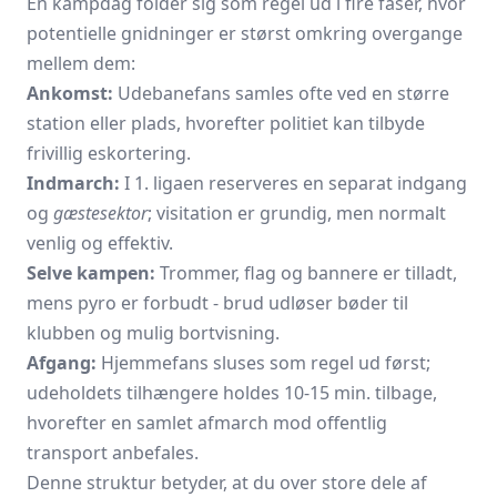
En kampdag folder sig som regel ud i fire faser, hvor
potentielle gnidninger er størst omkring overgange
mellem dem:
Ankomst:
Udebanefans samles ofte ved en større
station eller plads, hvorefter politiet kan tilbyde
frivillig eskortering.
Indmarch:
I 1. ligaen reserveres en separat indgang
og
gæstesektor
; visitation er grundig, men normalt
venlig og effektiv.
Selve kampen:
Trommer, flag og bannere er tilladt,
mens pyro er forbudt - brud udløser bøder til
klubben og mulig bortvisning.
Afgang:
Hjemmefans sluses som regel ud først;
udeholdets tilhængere holdes 10-15 min. tilbage,
hvorefter en samlet afmarch mod offentlig
transport anbefales.
Denne struktur betyder, at du over store dele af