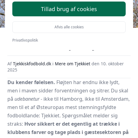
Tillad brug af cookies
Afvis alle cookies
Er det sikkert at tage til
Privatlivspolitik
udebanekampe i Tjekkiet?
Af
Tjekkiskfodbold.dk
i
Mere om Tjekkiet
den
10. oktober
2025
Du kender følelsen.
Fløjten har endnu ikke lydt,
men i maven sidder forventningen og sitrer. Du skal
på
udebanetur
- ikke til Hamborg, ikke til Amsterdam,
men til et af Østeuropas mest stemningsfyldte
fodboldlande: Tjekkiet. Spørgsmålet melder sig
straks:
Hvor sikkert er det egentlig at trække i
klubbens farver og tage plads i gæstesektoren på