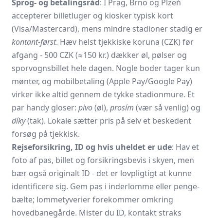
Sprog- og betalingsråd
: I Prag, Brno og Plzeň
accepterer billetluger og kiosker typisk kort
(Visa/Mastercard), mens mindre stadioner stadig er
kontant-først
. Hæv helst tjekkiske koruna (CZK) før
afgang - 500 CZK (≈150 kr.) dækker øl, pølser og
sporvognsbillet hele dagen. Nogle boder tager kun
mønter, og mobilbetaling (Apple Pay/Google Pay)
virker ikke altid gennem de tykke stadionmure. Et
par handy gloser:
pivo
(øl),
prosím
(vær så venlig) og
díky
(tak). Lokale sætter pris på selv et beskedent
forsøg på tjekkisk.
Rejseforsikring, ID og hvis uheldet er ude
: Hav et
foto af pas, billet og forsikringsbevis i skyen, men
bær også originalt ID - det er lovpligtigt at kunne
identificere sig. Gem pas i inderlomme eller penge­
bælte; lommetyverier forekommer omkring
hovedbanegårde. Mister du ID, kontakt straks