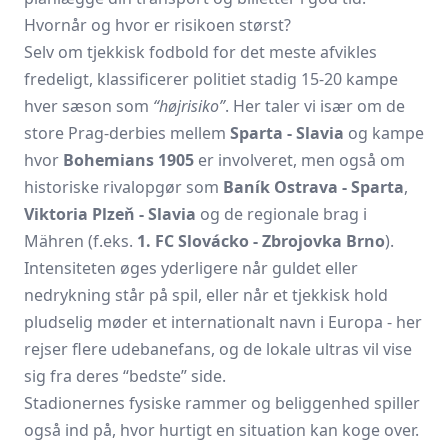
Hvornår og hvor er risikoen størst?
Selv om tjekkisk fodbold for det meste afvikles
fredeligt, klassificerer politiet stadig 15-20 kampe
hver sæson som
“højrisiko”
. Her taler vi især om de
store Prag-derbies mellem
Sparta - Slavia
og kampe
hvor
Bohemians 1905
er involveret, men også om
historiske rivalopgør som
Baník Ostrava - Sparta
,
Viktoria Plzeň - Slavia
og de regionale brag i
Mähren (f.eks.
1.
FC Slovácko
- Zbrojovka Brno
).
Intensiteten øges yderligere når guldet eller
nedrykning står på spil, eller når et tjekkisk hold
pludselig møder et internationalt navn i Europa - her
rejser flere udebanefans, og de lokale ultras vil vise
sig fra deres “bedste” side.
Stadionernes fysiske rammer og beliggenhed spiller
også ind på, hvor hurtigt en situation kan koge over.