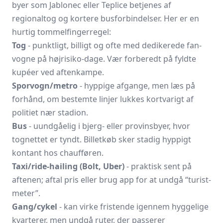
byer som
Jablonec
eller Teplice betjenes af
regionaltog og kortere bus­forbindelser. Her er en
hurtig tommelfingerregel:
Tog
- punktligt, billigt og ofte med dedikerede fan-
vogne på højrisiko-dage. Vær forberedt på fyldte
kupéer ved aftenkampe.
Sporvogn/metro
- hyppige afgange, men læs på
forhånd, om bestemte linjer lukkes kortvarigt af
politiet nær stadion.
Bus
- uundgåelig i bjerg- eller provinsbyer, hvor
tognettet er tyndt. Billetkøb sker stadig hyppigt
kontant hos chaufføren.
Taxi/ride-hailing (Bolt, Uber)
- praktisk sent på
aftenen; aftal pris eller brug app for at undgå “turist­
meter”.
Gang/cykel
- kan virke fristende igennem hyggelige
kvarterer, men undgå ruter, der passerer