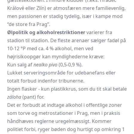
Králové eller Zlín) er atmosfæren mere familievenlig,
men passionen er stadig tydelig, især i kampe mod
“de store fra Prag”.
Ølpolitik og alkohol­restriktioner
varierer fra
stadion til stadion. De fleste arenaer sælger fadøl på
10-12 °P med ca. 4 % alkohol, men ved
højrisikoopgør kan myndighederne kræve:
Kun salg af
nealko pivo
(0,5-0,9 %).
Lukket serveringsområde for udebanefans eller
totalt forbud indenfor tribunerne.
Ingen flasker - kun plastikkrus, som du tit skal betale
záloha
(pant) for.
Det er forbudt at indtage alkohol i offentlige zoner
som torve og metrostationer i Prag, men i praksis
håndhæves reglerne uregelmæssigt. Kommer
politiet forbi, ryger bøden dog hurtigt op omkring 1