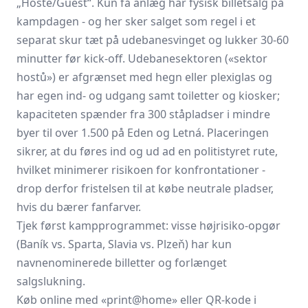
„Hosté/Guest“. Kun få anlæg har fysisk billetsalg på
kampdagen - og her sker salget som regel i et
separat skur tæt på udebanesvinget og lukker 30-60
minutter før kick-off. Udebanesektoren («sektor
hostů») er afgrænset med hegn eller plexiglas og
har egen ind- og udgang samt toiletter og kiosker;
kapaciteten spænder fra 300 ståpladser i mindre
byer til over 1.500 på Eden og Letná. Placeringen
sikrer, at du føres ind og ud ad en politistyret rute,
hvilket minimerer risikoen for konfrontationer -
drop derfor fristelsen til at købe neutrale pladser,
hvis du bærer fanfarver.
Tjek først kampprogrammet: visse højrisiko-opgør
(Baník vs. Sparta, Slavia vs. Plzeň) har kun
navnenominerede billetter og forlænget
salgslukning.
Køb online med «print@home» eller QR-kode i