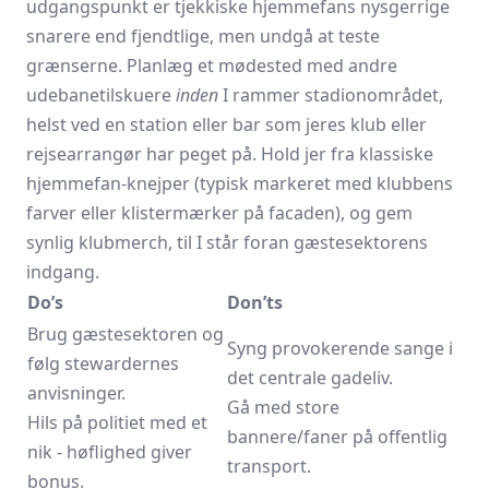
udgangspunkt er tjekkiske hjemmefans nysgerrige
snarere end fjendtlige, men undgå at teste
grænserne. Planlæg et mødested med andre
udebanetilskuere
inden
I rammer stadionområdet,
helst ved en station eller bar som jeres klub eller
rejsearrangør har peget på. Hold jer fra klassiske
hjemmefan-knejper (typisk markeret med klubbens
farver eller klistermærker på facaden), og gem
synlig klubmerch, til I står foran gæstesektorens
indgang.
Do’s
Don’ts
Brug gæstesektoren og
Syng provokerende sange i
følg stewardernes
det centrale gadeliv.
anvisninger.
Gå med store
Hils på politiet med et
bannere/faner på offentlig
nik - høflighed giver
transport.
bonus.