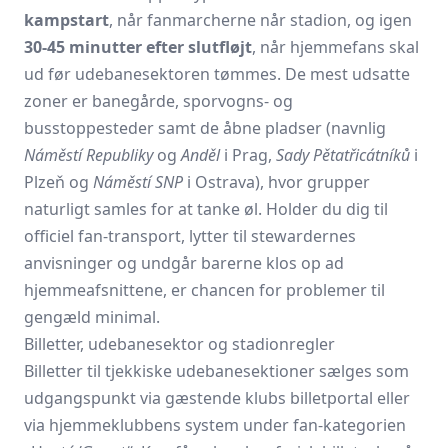
kampstart
, når fanmarcherne når stadion, og igen
30-45 minutter efter slutfløjt
, når hjemmefans skal
ud før udebanesektoren tømmes. De mest udsatte
zoner er banegårde, sporvogns- og
busstoppesteder samt de åbne pladser (navnlig
Náměstí Republiky
og
Anděl
i Prag,
Sady Pětatřicátníků
i
Plzeň og
Náměstí SNP
i Ostrava), hvor grupper
naturligt samles for at tanke øl. Holder du dig til
officiel fan-transport, lytter til stewardernes
anvisninger og undgår barerne klos op ad
hjemmeafsnittene, er chancen for problemer til
gengæld minimal.
Billetter, udebanesektor og stadionregler
Billetter til tjekkiske udebanesektioner sælges som
udgangspunkt via gæstende klubs billetportal eller
via hjemmeklubbens system under fan-kategorien