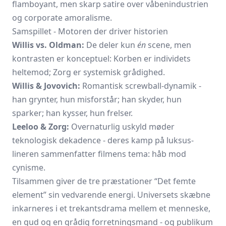
flamboyant, men skarp satire over våbenindustrien
og corporate amoralisme.
Samspillet - Motoren der driver historien
Willis vs. Oldman:
De deler kun
én
scene, men
kontrasten er konceptuel: Korben er individets
heltemod; Zorg er systemisk grådighed.
Willis & Jovovich:
Romantisk screwball-dynamik -
han grynter, hun misforstår; han skyder, hun
sparker; han kysser, hun frelser.
Leeloo & Zorg:
Overnaturlig uskyld møder
teknologisk dekadence - deres kamp på luksus­
lineren sammenfatter filmens tema: håb mod
cynisme.
Tilsammen giver de tre præstationer “Det femte
element” sin vedvarende energi. Universets skæbne
inkarneres i et trekants­drama mellem et menneske,
en gud og en grådig forretnings­mand - og publikum