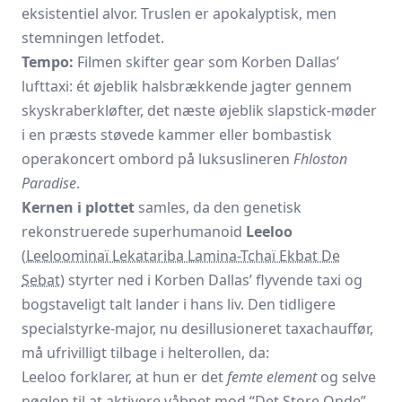
eksistentiel alvor. Truslen er apokalyptisk, men
stemningen letfodet.
Tempo:
Filmen skifter gear som Korben Dallas’
lufttaxi: ét øjeblik halsbrækkende jagter gennem
skyskraberkløfter, det næste øjeblik slapstick-møder
i en præsts støvede kammer eller bombastisk
operakoncert ombord på luksuslineren
Fhloston
Paradise
.
Kernen i plottet
samles, da den genetisk
rekonstruerede superhumanoid
Leeloo
(
Leeloominaï Lekatariba Lamina-Tchaï Ekbat De
Sebat
) styrter ned i Korben Dallas’ flyvende taxi og
bogstaveligt talt lander i hans liv. Den tidligere
specialstyrke-major, nu desillusioneret taxachauffør,
må ufrivilligt tilbage i helterollen, da:
Leeloo forklarer, at hun er det
femte element
og selve
nøglen til at aktivere våbnet mod “Det Store Onde”,