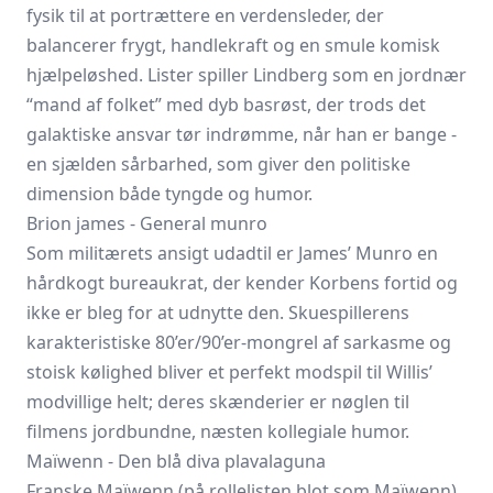
fysik til at portrættere en verdensleder, der
balancerer frygt, handlekraft og en smule komisk
hjælpeløshed. Lister spiller Lindberg som en jordnær
“mand af folket” med dyb basrøst, der trods det
galaktiske ansvar tør indrømme, når han er bange -
en sjælden sårbarhed, som giver den politiske
dimension både tyngde og humor.
Brion james - General munro
Som militærets ansigt udadtil er James’ Munro en
hårdkogt bureaukrat, der kender Korbens fortid og
ikke er bleg for at udnytte den. Skuespillerens
karakteristiske 80’er/90’er-mongrel af sarkasme og
stoisk kølighed bliver et perfekt modspil til Willis’
modvillige helt; deres skænderier er nøglen til
filmens jordbundne, næsten kollegiale humor.
Maïwenn - Den blå diva plavalaguna
Franske Maïwenn (på rollelisten blot som Maïwenn)