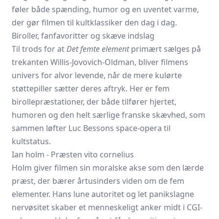
føler både spænding, humor og en uventet varme,
der gør filmen til kultklassiker den dag i dag.
Biroller, fanfavoritter og skæve indslag
Til trods for at
Det femte element
primært sælges på
trekanten Willis-Jovovich-Oldman, bliver filmens
univers for alvor levende, når de mere kulørte
støttepiller sætter deres aftryk. Her er fem
birollepræstationer, der både tilfører hjertet,
humoren og den helt særlige franske skævhed, som
sammen løfter Luc Bessons space-opera til
kultstatus.
Ian holm - Præsten vito cornelius
Holm giver filmen sin moralske akse som den lærde
præst, der bærer årtusinders viden om de fem
elementer. Hans lune autoritet og let panikslagne
nervøsitet skaber et menneskeligt anker midt i CGI-