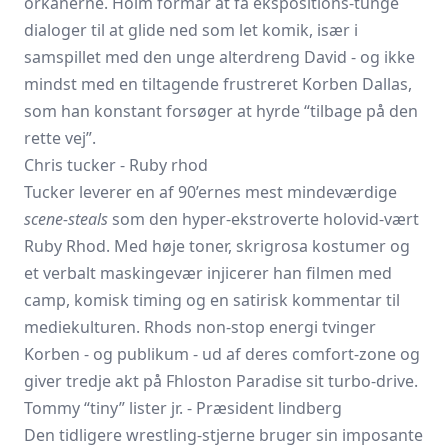
orkanerne. Holm formår at få ekspositions-tunge
dialoger til at glide ned som let komik, især i
samspillet med den unge alterdreng David - og ikke
mindst med en tiltagende frustreret Korben Dallas,
som han konstant forsøger at hyrde “tilbage på den
rette vej”.
Chris tucker - Ruby rhod
Tucker leverer en af 90’ernes mest mindeværdige
scene-steals
som den hyper-ekstroverte holovid-vært
Ruby Rhod. Med høje toner, skrigrosa kostumer og
et verbalt maskingevær injicerer han filmen med
camp, komisk timing og en satirisk kommentar til
mediekulturen. Rhods non-stop energi tvinger
Korben - og publikum - ud af deres comfort-zone og
giver tredje akt på Fhloston Paradise sit turbo-drive.
Tommy “tiny” lister jr. - Præsident lindberg
Den tidligere wrestling-stjerne bruger sin imposante