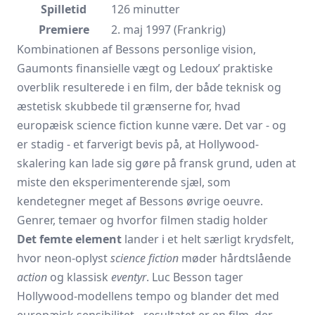
Spilletid
126 minutter
Premiere
2. maj 1997 (Frankrig)
Kombinationen af Bessons personlige vision,
Gaumonts finansielle vægt og Ledoux’ praktiske
overblik resulterede i en film, der både teknisk og
æstetisk skubbede til grænserne for, hvad
europæisk science fiction kunne være. Det var - og
er stadig - et farverigt bevis på, at Hollywood-
skalering kan lade sig gøre på fransk grund, uden at
miste den eksperimenterende sjæl, som
kendetegner meget af Bessons øvrige oeuvre.
Genrer, temaer og hvorfor filmen stadig holder
Det femte element
lander i et helt særligt krydsfelt,
hvor neon-oplyst
science fiction
møder hårdtslående
action
og klassisk
eventyr
. Luc Besson tager
Hollywood-modellens tempo og blander det med
europæisk sensibilitet - resultatet er en film, der