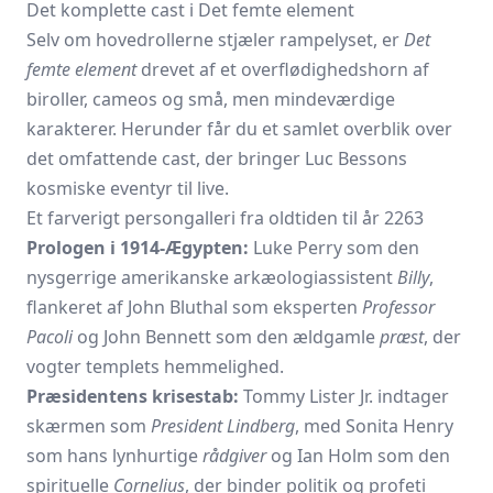
Det komplette cast i Det femte element
Selv om hovedrollerne stjæler rampelyset, er
Det
femte element
drevet af et overflødighedshorn af
biroller, cameos og små, men mindeværdige
karakterer. Herunder får du et samlet overblik over
det omfattende cast, der bringer Luc Bessons
kosmiske eventyr til live.
Et farverigt persongalleri fra oldtiden til år 2263
Prologen i 1914-Ægypten:
Luke Perry som den
nysgerrige amerikanske arkæologiassistent
Billy
,
flankeret af John Bluthal som eksperten
Professor
Pacoli
og John Bennett som den ældgamle
præst
, der
vogter templets hemmelighed.
Præsidentens krisestab:
Tommy Lister Jr. indtager
skærmen som
President Lindberg
, med Sonita Henry
som hans lynhurtige
rådgiver
og Ian Holm som den
spirituelle
Cornelius
, der binder politik og profeti