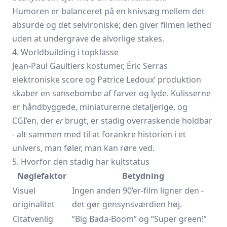
Humoren er balanceret på en knivsæg mellem det
absurde og det selvironiske; den giver filmen lethed
uden at undergrave de alvorlige stakes.
4. Worldbuilding i topklasse
Jean-Paul Gaultiers kostumer, Éric Serras
elektroniske score og Patrice Ledoux’ produktion
skaber en sansebombe af farver og lyde. Kulisserne
er håndbyggede, miniaturerne detaljerige, og
CGI’en, der
er
brugt, er stadig overraskende holdbar
- alt sammen med til at forankre historien i et
univers, man føler, man kan røre ved.
5. Hvorfor den stadig har kultstatus
Nøglefaktor
Betydning
Visuel
Ingen anden 90’er-film ligner den -
originalitet
det gør gensynsværdien høj.
Citatvenlig
”Big Bada-Boom” og ”Super green!”