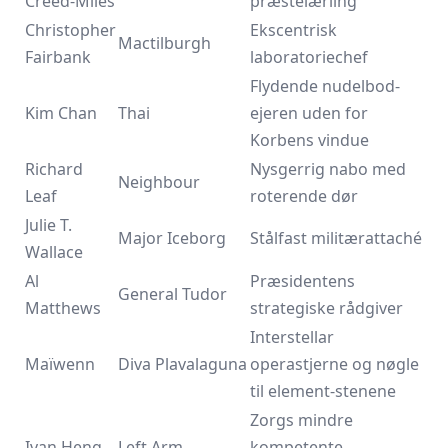
Creed-Miles
præstelærling
Christopher
Ekscentrisk
Mactilburgh
Fairbank
laboratoriechef
Flydende nudelbod-
Kim Chan
Thai
ejeren uden for
Korbens vindue
Richard
Nysgerrig nabo med
Neighbour
Leaf
roterende dør
Julie T.
Major Iceborg
Stålfast militærattaché
Wallace
Al
Præsidentens
General Tudor
Matthews
strategiske rådgiver
Interstellar
Maïwenn
Diva Plavalaguna
operastjerne og nøgle
til element-stenene
Zorgs mindre
Ivan Heng
Left Arm
kompetente