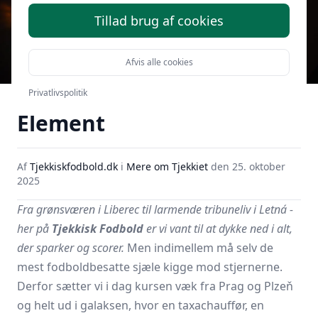
Tillad brug af cookies
Afvis alle cookies
Medvirkende i Det Femte
Privatlivspolitik
Element
Af
Tjekkiskfodbold.dk
i
Mere om Tjekkiet
den
25. oktober
2025
Fra grønsværen i Liberec til larmende tribuneliv i Letná -
her på
Tjekkisk Fodbold
er vi vant til at dykke ned i alt,
der sparker og scorer.
Men indimellem må selv de
mest fodboldbesatte sjæle kigge mod stjernerne.
Derfor sætter vi i dag kursen væk fra Prag og Plzeň
og helt ud i galaksen, hvor en taxachauffør, en