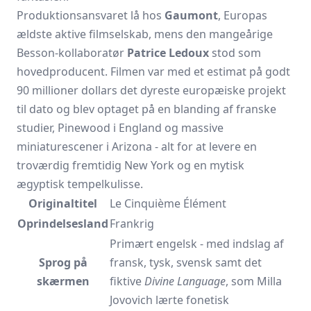
Produktionsansvaret lå hos
Gaumont
, Europas
ældste aktive filmselskab, mens den mangeårige
Besson-kollaboratør
Patrice Ledoux
stod som
hovedproducent. Filmen var med et estimat på godt
90 millioner dollars det dyreste europæiske projekt
til dato og blev optaget på en blanding af franske
studier, Pinewood i England og massive
miniaturescener i Arizona - alt for at levere en
troværdig fremtidig
New York
og en mytisk
ægyptisk tempelkulisse.
Originaltitel
Le Cinquième Élément
Oprindelsesland
Frankrig
Primært engelsk - med indslag af
Sprog på
fransk, tysk, svensk samt det
skærmen
fiktive
Divine Language
, som Milla
Jovovich lærte fonetisk