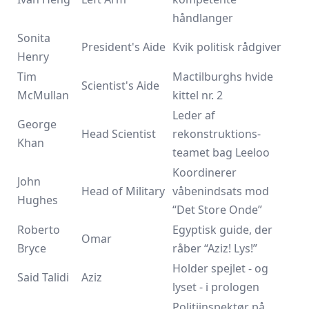
håndlanger
Sonita
President's Aide
Kvik politisk rådgiver
Henry
Tim
Mactilburghs hvide
Scientist's Aide
McMullan
kittel nr. 2
Leder af
George
Head Scientist
rekonstruktions-
Khan
teamet bag Leeloo
Koordinerer
John
Head of Military
våbenindsats mod
Hughes
“Det Store Onde”
Roberto
Egyptisk guide, der
Omar
Bryce
råber “Aziz! Lys!”
Holder spejlet - og
Said Talidi
Aziz
lyset - i prologen
Politiinspektør på