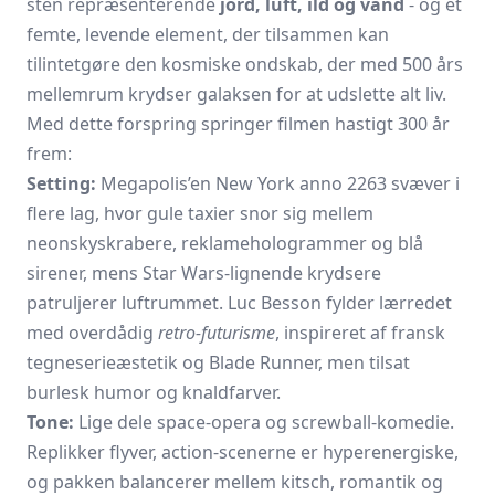
sten repræsenterende
jord, luft, ild og vand
- og et
femte, levende element, der tilsammen kan
tilintetgøre den kosmiske ondskab, der med 500 års
mellemrum krydser galaksen for at udslette alt liv.
Med dette forspring springer filmen hastigt 300 år
frem:
Setting:
Megapolis’en New York anno 2263 svæver i
flere lag, hvor gule taxier snor sig mellem
neonskyskrabere, reklamehologrammer og blå
sirener, mens Star Wars-lignende krydsere
patruljerer luftrummet. Luc Besson fylder lærredet
med overdådig
retro-futurisme
, inspireret af fransk
tegneserieæstetik og Blade Runner, men tilsat
burlesk humor og knaldfarver.
Tone:
Lige dele space-opera og screwball-komedie.
Replikker flyver, action-scenerne er hyperenergiske,
og pakken balancerer mellem kitsch, romantik og