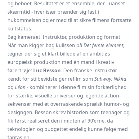
og beboet. Resultatet er et ensemble, der - uanset
skærmtid - hver især brænder sig fast i
hukommelsen og er med til at sikre filmens fortsatte
kultstatus.
Bag kameraet: Instruktør, produktion og format
Når man kigger bag kulissen på
Det femte element
,
tegner der sig et klart billede af en ambitiøs
europæisk produktion med én mand i kreativ
førertrøje:
Luc Besson
. Den franske instruktør -
kendt for stilbevidste genrefilm som
Subway
,
Nikita
og
Léon
- kombinerer i denne film sin forkærlighed
for stærke, visuelle universer og legende action-
sekvenser med et overraskende sprælsk humor- og
design­gen. Besson skrev historien som teenager og
fik først realiseret den i midten af 90’erne, da
teknologien og budgettet endelig kunne følge med
fantasien.