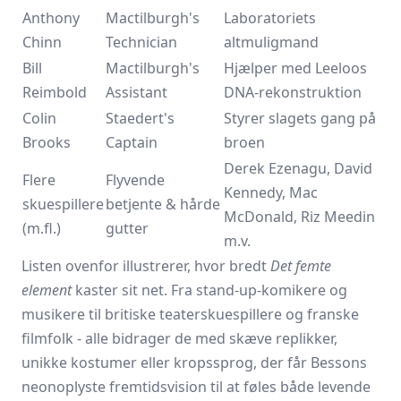
Anthony
Mactilburgh's
Laboratoriets
Chinn
Technician
altmuligmand
Bill
Mactilburgh's
Hjælper med Leeloos
Reimbold
Assistant
DNA-rekonstruktion
Colin
Staedert's
Styrer slagets gang på
Brooks
Captain
broen
Derek Ezenagu, David
Flere
Flyvende
Kennedy, Mac
skuespillere
betjente & hårde
McDonald, Riz Meedin
(m.fl.)
gutter
m.v.
Listen ovenfor illustrerer, hvor bredt
Det femte
element
kaster sit net. Fra stand-up-komikere og
musikere til britiske teaterskuespillere og franske
filmfolk - alle bidrager de med skæve replikker,
unikke kostumer eller kropssprog, der får Bessons
neonoplyste fremtidsvision til at føles både levende