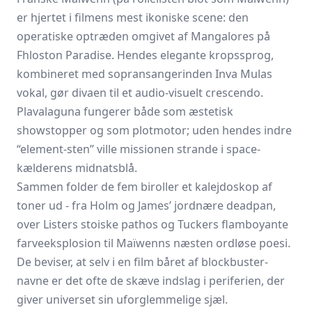
er hjertet i filmens mest ikoniske scene: den
operatiske optræden omgivet af Mangalores på
Fhloston Paradise. Hendes elegante kropssprog,
kombineret med sopransangerinden Inva Mulas
vokal, gør divaen til et audio-visuelt crescendo.
Plavalaguna fungerer både som æstetisk
showstopper og som plotmotor; uden hendes indre
“element-sten” ville missionen strande i space-
kælderens midnatsblå.
Sammen folder de fem biroller et kalejdoskop af
toner ud - fra Holm og James’ jordnære deadpan,
over Listers stoiske pathos og Tuckers flamboyante
farveeksplosion til Maïwenns næsten ordløse poesi.
De beviser, at selv i en film båret af blockbuster-
navne er det ofte de skæve indslag i periferien, der
giver universet sin uforglemmelige sjæl.