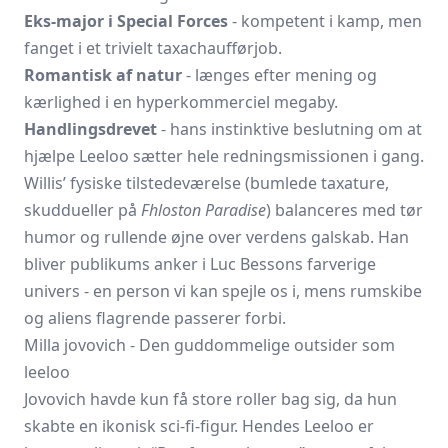
Eks-major i Special Forces
- kompetent i kamp, men
fanget i et trivielt taxachauffør­job.
Romantisk af natur
- længes efter mening og
kærlighed i en hyper­kommerciel megaby.
Handlingsdrevet
- hans instinktive beslutning om at
hjælpe Leeloo sætter hele rednings­missionen i gang.
Willis’ fysiske tilstedeværelse (bumlede taxature,
skuddueller på
Fhloston Paradise
) balanceres med tør
humor og rullende øjne over verdens galskab. Han
bliver publikums anker i Luc Bessons farverige
univers - en person vi kan spejle os i, mens rumskibe
og aliens flagrende passerer forbi.
Milla jovovich - Den guddommelige outsider som
leeloo
Jovovich havde kun få store roller bag sig, da hun
skabte en ikonisk sci-fi-figur. Hendes Leeloo er