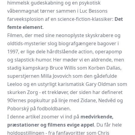
himmelsk gudeskabning og en psykotisk
våbenmagnat tørner sammen i Luc Bessons
farveeksplosion af en science-fiction-klassiker:
Det
femte element
.
Filmen, der med sine neonoplyste skyskrabere og
oldtids-mysterier slog biografgængere bagover i
1997, er lige dele hårdtslående action, operapomp
og slapstick-humor. Her møder vi en aldrende, men
stadig kampskarp Bruce Willis som Korben Dallas,
superstjernen Milla Jovovich som den gådefulde
Leeloo og en ustyrligt karismatisk Gary Oldman som
skurken Zorg - et trekløver, der siden har defineret
90’ernes popkultur på linje med Zidane, Nedvěd og
Poborský på fodboldbanen.
I denne artikel zoomer vi ind på
medvirkende,
præstationer og filmens evige appel
. Du får hele
holdopstillingen - fra fanfavoritter som Chris