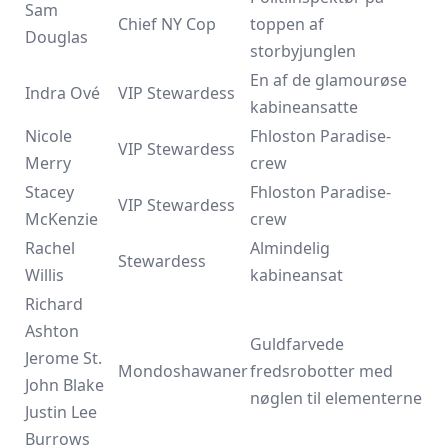
Sam
Chief NY Cop
toppen af
Douglas
storbyjunglen
En af de glamourøse
Indra Ové
VIP Stewardess
kabineansatte
Nicole
Fhloston Paradise-
VIP Stewardess
Merry
crew
Stacey
Fhloston Paradise-
VIP Stewardess
McKenzie
crew
Rachel
Almindelig
Stewardess
Willis
kabineansat
Richard
Ashton
Guldfarvede
Jerome St.
Mondoshawaner
fredsrobotter med
John Blake
nøglen til elementerne
Justin Lee
Burrows