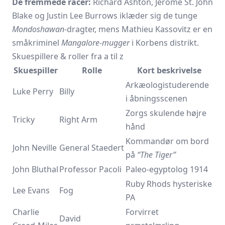
De fremmede racer:
Richard Ashton, Jerome St. John
Blake og Justin Lee Burrows iklæder sig de tunge
Mondoshawan
-dragter, mens Mathieu Kassovitz er en
småkriminel
Mangalore-mugger
i Korbens distrikt.
Skuespillere & roller fra a til z
Skuespiller
Rolle
Kort beskrivelse
Arkæologistuderende
Luke Perry
Billy
i åbningsscenen
Zorgs skulende højre
Tricky
Right Arm
hånd
Kommandør om bord
John Neville
General Staedert
på
“The Tiger”
John Bluthal
Professor Pacoli
Paleo-egyptolog 1914
Ruby Rhods hysteriske
Lee Evans
Fog
PA
Charlie
Forvirret
David