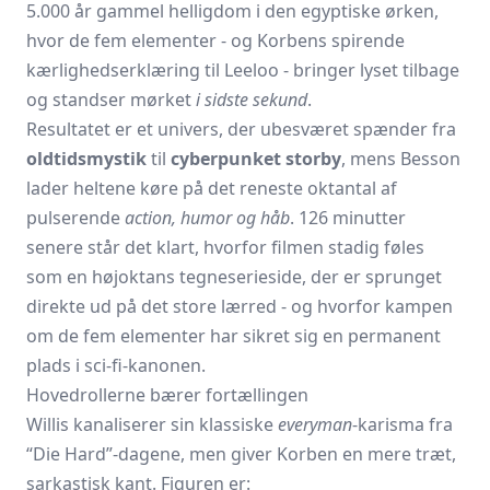
5.000 år gammel helligdom i den egyptiske ørken,
hvor de fem elementer - og Korbens spirende
kærlighedserklæring til Leeloo - bringer lyset tilbage
og standser mørket
i sidste sekund
.
Resultatet er et univers, der ubesværet spænder fra
oldtidsmystik
til
cyberpunket storby
, mens Besson
lader heltene køre på det reneste oktantal af
pulserende
action, humor og håb
. 126 minutter
senere står det klart, hvorfor filmen stadig føles
som en højoktans tegneserieside, der er sprunget
direkte ud på det store lærred - og hvorfor kampen
om de fem elementer har sikret sig en permanent
plads i sci-fi-kanonen.
Hovedrollerne bærer fortællingen
Willis kanaliserer sin klassiske
everyman
-karisma fra
“Die Hard”-dagene, men giver Korben en mere træt,
sarkastisk kant. Figuren er: