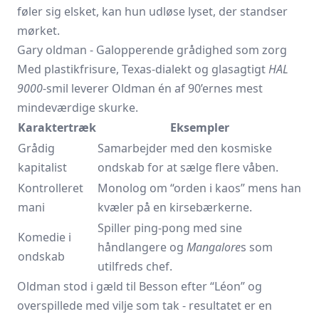
føler sig elsket, kan hun udløse lyset, der standser
mørket.
Gary oldman - Galopperende grådighed som zorg
Med plastikfrisure, Texas-dialekt og glasagtigt
HAL
9000
-smil leverer Oldman én af 90’ernes mest
mindeværdige skurke.
Karaktertræk
Eksempler
Grådig
Samarbejder med den kosmiske
kapitalist
ondskab for at sælge flere våben.
Kontrolleret
Monolog om “orden i kaos” mens han
mani
kvæler på en kirsebærkerne.
Spiller ping-pong med sine
Komedie i
håndlangere og
Mangalore
s som
ondskab
utilfreds chef.
Oldman stod i gæld til Besson efter “Léon” og
overspillede med vilje som tak - resultatet er en