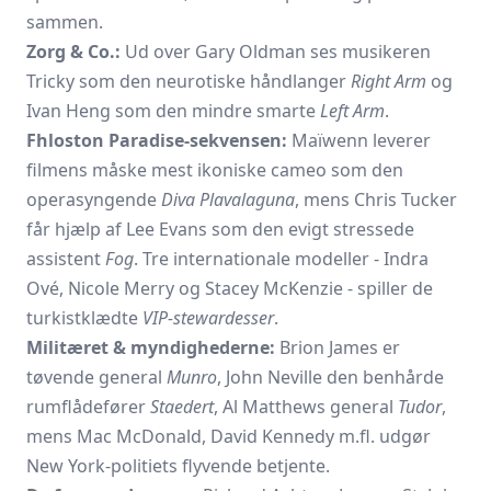
sammen.
Zorg & Co.:
Ud over Gary Oldman ses musikeren
Tricky som den neurotiske håndlanger
Right Arm
og
Ivan Heng som den mindre smarte
Left Arm
.
Fhloston Paradise-sekvensen:
Maïwenn leverer
filmens måske mest ikoniske cameo som den
operasyngende
Diva Plavalaguna
, mens Chris Tucker
får hjælp af Lee Evans som den evigt stressede
assistent
Fog
. Tre internationale modeller - Indra
Ové, Nicole Merry og Stacey McKenzie - spiller de
turkistklædte
VIP-stewardesser
.
Militæret & myndighederne:
Brion James er
tøvende general
Munro
, John Neville den benhårde
rumflådefører
Staedert
, Al Matthews general
Tudor
,
mens Mac McDonald, David Kennedy m.fl. udgør
New York-politiets flyvende betjente.