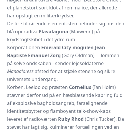
et planetstort sort klot af ren malice, der allerede
har opslugt en militærkrydser.
De fire tilhørende element-sten befinder sig hos den
blå operadiva
Plavalaguna
(Maïwenn) på
krydstogtskibet i det ydre rum.
Korporationen
Emerald City-mogulen Jean-
Baptiste Emanuel Zorg
(Gary Oldman) - i lommen
på selve ondskaben - sender lejesoldaterne
Mangaloress
afsted for at stjæle stenene og sikre
universets undergang.
Korben, Leeloo og præsten
Cornelius
(Ian Holm)
stævner derfor ud på en hæsblæsende kapring fuld
af eksplosive bagholdsangreb, farselignende
identitetsbytter og flamboyant talk-show-kaos
leveret af radioværten
Ruby Rhod
(Chris Tucker). Da
støvet har lagt sig, kulminerer fortællingen ved en