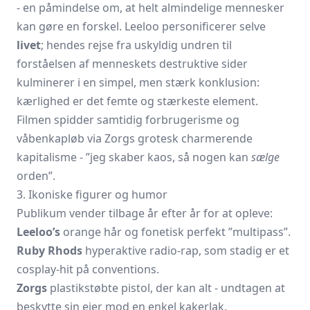
- en påmindelse om, at helt almindelige mennesker
kan gøre en forskel. Leeloo personificerer selve
livet
; hendes rejse fra uskyldig undren til
forståelsen af menneskets destruktive sider
kulminerer i en simpel, men stærk konklusion:
kærlighed er det femte og stærkeste element.
Filmen spidder samtidig forbrugerisme og
våbenkapløb via Zorgs grotesk charmerende
kapitalisme - ”jeg skaber kaos, så nogen kan
sælge
orden”.
3. Ikoniske figurer og humor
Publikum vender tilbage år efter år for at opleve:
Leeloo’s
orange hår og fonetisk perfekt ”multipass”.
Ruby Rhods
hyperaktive radio-rap, som stadig er et
cosplay-hit på conventions.
Zorgs
plastikstøbte pistol, der kan alt - undtagen at
beskytte sin ejer mod en enkel kakerlak.