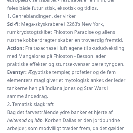
føles både futuristisk, eksotisk og tidløs.
1. Genreblandingen, der virker
Sci-fi:
Mega-skyskrabere i 2263’s New York,
rumkrydstogtskibet Fhloston Paradise og aliens i
rustne kobberdragter skaber en troværdig fremtid.
Action:
Fra taxachase i luftlagene til skududveksling
med Mangalores på Fhloston - Besson lader
praktiske effekter og stuntsekvenser bære tyngden.
Eventyr:
Ægyptiske templer, profetier og de fem
elementers magi giver et mytologisk anker, der leder
tankerne hen på Indiana Jones og Star Wars i
samme åndedrag.
2. Tematisk slagkraft
Bag det farvestrålende ydre banker et hjerte af
heltemod og håb
. Korben Dallas er den jordbundne
arbejder, som modvilligt træder frem, da det gælder