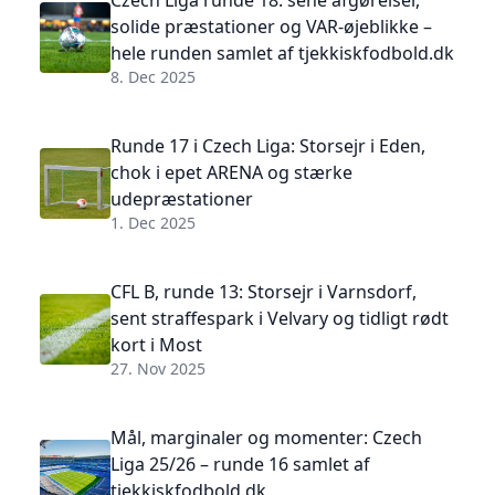
solide præstationer og VAR-øjeblikke –
hele runden samlet af tjekkiskfodbold.dk
8. Dec 2025
Runde 17 i Czech Liga: Storsejr i Eden,
chok i epet ARENA og stærke
udepræstationer
1. Dec 2025
CFL B, runde 13: Storsejr i Varnsdorf,
sent straffespark i Velvary og tidligt rødt
kort i Most
27. Nov 2025
Mål, marginaler og momenter: Czech
Liga 25/26 – runde 16 samlet af
tjekkiskfodbold.dk