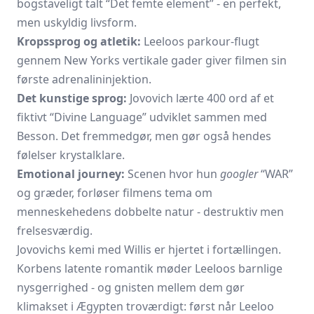
bogstaveligt talt “Det femte element” - en perfekt,
men uskyldig livsform.
Kropssprog og atletik:
Leeloos parkour-flugt
gennem New Yorks vertikale gader giver filmen sin
første adrenalininjektion.
Det kunstige sprog:
Jovovich lærte 400 ord af et
fiktivt “Divine Language” udviklet sammen med
Besson. Det fremmedgør, men gør også hendes
følelser krystalklare.
Emotional journey:
Scenen hvor hun
googler
“WAR”
og græder, forløser filmens tema om
menneskehedens dobbelte natur - destruktiv men
frelsesværdig.
Jovovichs kemi med Willis er hjertet i fortællingen.
Korbens latente romantik møder Leeloos barnlige
nysgerrighed - og gnisten mellem dem gør
klimakset i Ægypten troværdigt: først når Leeloo