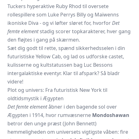
Tuckers hyperaktive Ruby Rhod til oversete
rollespillere som Luke Perrys Billy og Maïwenns
ikoniske Diva - og vi løfter sløret for, hvorfor
Det
femte element
stadig scorer topkarakterer, hver gang
den fløjtes i gang på skærmen.
Sæt dig godt til rette, spænd sikkerhedsselen i din
futuristiske Yellow Cab, og lad os udforske castet,
kulisserne og kultstatussen bag Luc Bessons
intergalaktiske eventyr. Klar til afspark? Så bladr
videre!
Plot og univers: Fra futuristisk New York til
oldtidsmystik i Ægypten
Det femte element
åbner i den bagende sol over
Ægypten i 1914, hvor rumvæsnerne
Mondoshawan
betror den unge præst
(John Bennett)
hemmeligheden om universets vigtigste våben: fire