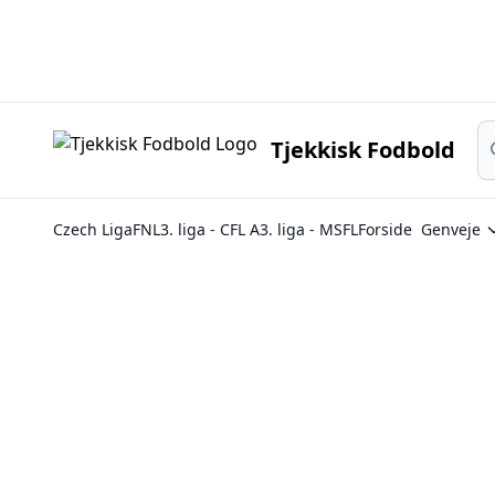
Sø
Tjekkisk Fodbold
Czech Liga
FNL
3. liga - CFL A
3. liga - MSFL
Forside
Genveje