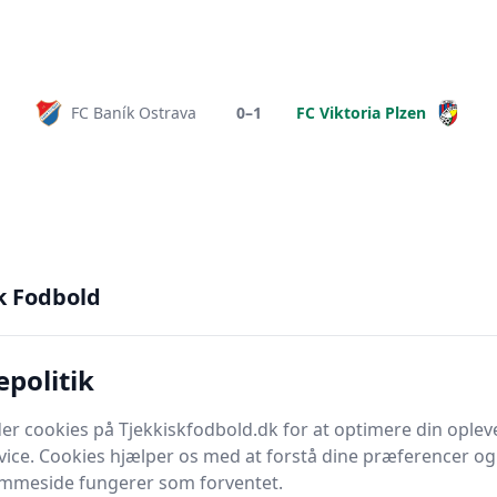
FC Baník Ostrava
0–1
FC Viktoria Plzen
AC Hradec Králové
1–0
FC Baník Ostrava
k Fodbold
epolitik
er cookies på Tjekkiskfodbold.dk for at optimere din oplev
FC Baník Ostrava
6–2
FC Zlín
vice. Cookies hjælper os med at forstå dine præferencer og 
emmeside fungerer som forventet.