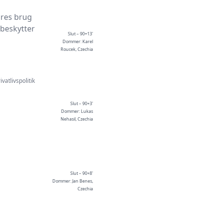
ores brug
 beskytter
Slut – 90+13'
Dommer: Karel
Roucek, Czechia
ivatlivspolitik
Slut – 90+3'
Dommer: Lukas
Nehasil, Czechia
Slut – 90+8'
Dommer: Jan Benes,
Czechia