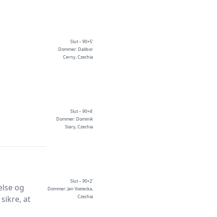
Slut – 90+5'
Dommer: Dalibor
Cerny, Czechia
Slut – 90+4'
Dommer: Dominik
Stary, Czechia
Slut – 90+2'
else og
Dommer: Jan Vsetecka,
Czechia
sikre, at