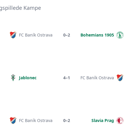
igspillede Kampe
FC Baník Ostrava
0–2
Bohemians 1905
Jablonec
4–1
FC Baník Ostrava
FC Baník Ostrava
0–2
Slavia Prag