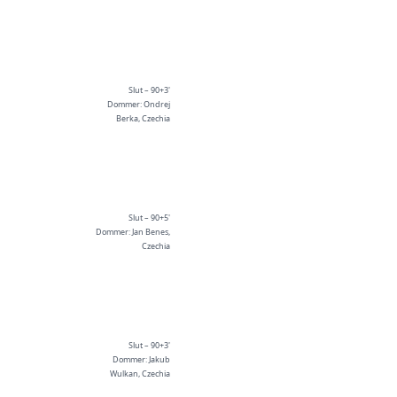
Slut – 90+3'
Dommer: Ondrej
Berka, Czechia
Slut – 90+5'
Dommer: Jan Benes,
Czechia
Slut – 90+3'
Dommer: Jakub
Wulkan, Czechia