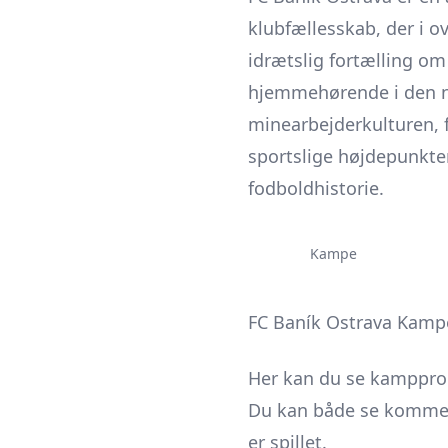
klubfællesskab, der i o
idrætslig fortælling om
hjemmehørende i den nor
minearbejderkulturen, 
sportslige højdepunkter,
fodboldhistorie.
Kampe
FC Baník Ostrava Kamp
Her kan du se kamppr
Du kan både se kommen
er spillet.