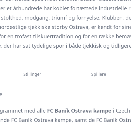
ver et århundrede har koblet fortættede industrielle r
 stolthed, modgang, triumf og fornyelse. Klubben, de
døstlige tjekkiske storby Ostrava, er kendt for sine 
for en trofast tilskuertradition og for en række bem
 der har sat tydelige spor i både tjekkisk og tidliger
Stillinger
Spillere
e
ogrammet med alle
FC Baník Ostrava kampe
i Czech
de FC Baník Ostrava kampe, samt de FC Baník Ostra