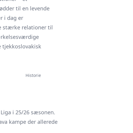
ødder til en levende
r i dag er
stærke relationer til
ærkelsesværdige
e tjekkoslovakisk
Historie
 Liga i 25/26 sæsonen.
va kampe der allerede