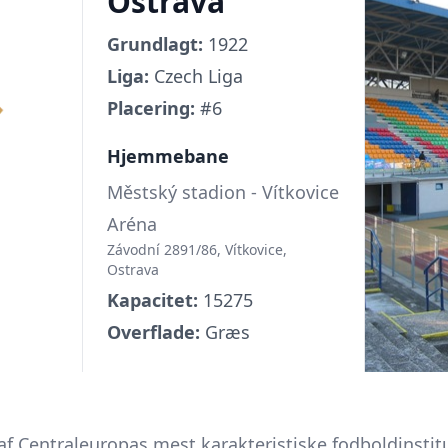
Ostrava
Grundlagt:
1922
Liga:
Czech Liga
Placering:
#6
Hjemmebane
Městský stadion - Vítkovice
Aréna
Závodní 2891/86, Vítkovice,
Ostrava
Kapacitet:
15275
Overflade:
Græs
af Centraleuropas mest karakteristiske fodboldinstitu