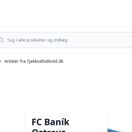
Tjekkisk Fodbold - Fra Prag til Plzeň - tjekkisk fodbold på dansk
g nu
Søg nu
Artikler fra Tjekkiskfodbold.dk
FC Baník