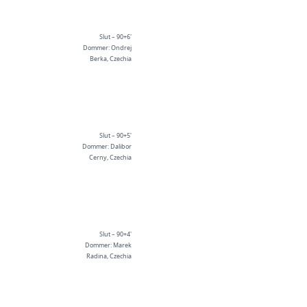
Slut – 90+6'
Dommer: Ondrej
Berka, Czechia
Slut – 90+5'
Dommer: Dalibor
Cerny, Czechia
Slut – 90+4'
Dommer: Marek
Radina, Czechia