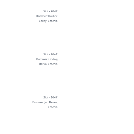
Slut – 90+8'
Dommer: Dalibor
Cerny, Czechia
Slut – 90+4'
Dommer: Ondrej
Berka, Czechia
Slut – 90+9'
Dommer: Jan Benes,
Czechia