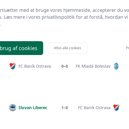
ortsætter med at bruge vores hjemmeside, accepterer du v
s. Læs mere i vores privatlivspolitik for at forstå, hvordan vi
.
Sparta Prag
5–2
FC Baník Ostrava
 brug af cookies
Afvis alle cookies
Pr
FC Baník Ostrava
0–0
FK Mladá Boleslav
Slovan Liberec
1–0
FC Baník Ostrava