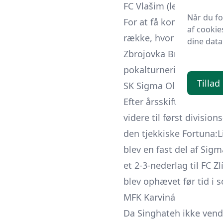
FC Vlašim (lejeophold)
Når du f
For at få kontinuerlig s
af cookie
række, hvor han hurtig
dine data
Zbrojovka Brno og slut
pokalturneringen. Hans 
Tillad
SK Sigma Olomouc (lej
Efter årsskiftet 2023/2
videre til først divisio
den tjekkiske Fortuna:L
blev en fast del af Sig
et 2-3-nederlag til FC 
blev ophævet før tid i
MFK Karviná
Da Singhateh ikke vendt