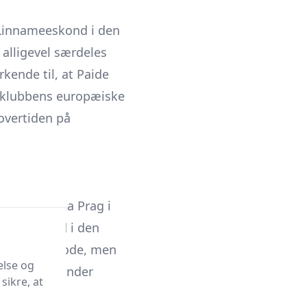
e Linnameeskond i den
 alligevel særdeles
kende til, at Paide
 i klubbens europæiske
overtiden på
bben SK
Slavia Prag
i
s andethold i den
e i den periode, men
else og
g træning under
sikre, at