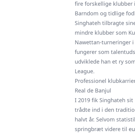
fire forskellige klubbe
Barndom og tidlige fod
Singhateh tilbragte sin
mindre klubber som Kun
Nawettan-turneringer i
fungerer som talentuds
udviklede han et ry so
League.
Professionel klubkarrie
Real de Banjul
I 2019 fik Singhateh si
trådte ind i den tradit
halvt år. Selvom statis
springbræt videre til e