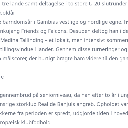
r i tre lande samt deltagelse i to store U-20-slutrund
boldår
e barndomsår i Gambias vestlige og nordlige egne, hv
kujang Friends og Falcons. Desuden deltog han i de
 Medina Tallinding – et lokalt, men intensivt sommer
tillingsvindue i landet. Gennem disse turneringer o
m målscorer, der hurtigt bragte ham videre til den g
re
t gennembrud på seniorniveau, da han efter to år i 
ionsrige storklub Real de Banjuls angreb. Opholdet v
tikkerne fra perioden er spredt, udgjorde tiden i hove
uropæisk klubfodbold.