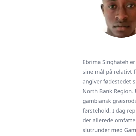
Ebrima Singhateh er 
sine mål på relativt 
angiver fødestedet 
North Bank Region. 
gambiansk græsrodsf
førstehold. I dag re
der allerede omfatter
slutrunder med Gam