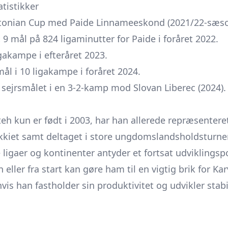
atistikker
stonian Cup med Paide Linnameeskond (2021/22-sæso
:
9 mål på 824 ligaminutter for Paide i foråret 2022.
igakampe i efteråret 2023.
ål i 10 ligakampe i foråret 2024.
 sejrsmålet i en 3-2-kamp mod Slovan Liberec (2024).
h kun er født i 2003, har han allerede repræsentere
kkiet samt deltaget i store ungdomslandsholdsturner
ge ligaer og kontinenter antyder et fortsat udviklingsp
eller fra start kan gøre ham til en vigtig brik for Ka
hvis han fastholder sin produktivitet og udvikler stab