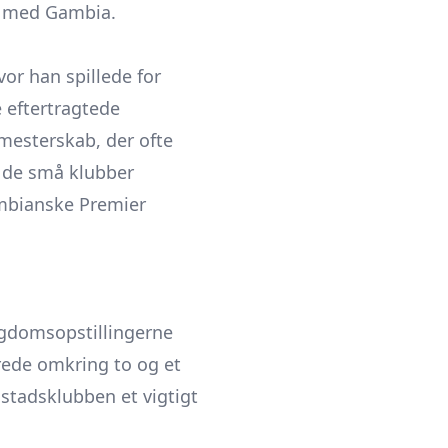
er med Gambia.
or han spillede for
 eftertragtede
mesterskab, der ofte
g de små klubber
ambianske Premier
ungdomsopstillingerne
arede omkring to og et
dstadsklubben et vigtigt