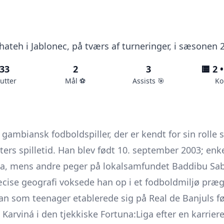
ghateh i Jablonec, på tværs af turneringer, i sæsonen 
33
2
3
🟨 2 •
utter
Mål ⚽️
Assists 🎯
Ko
gambiansk fodboldspiller, der er kendt for sin rolle
ters spilletid. Han blev født 10. september 2003; enke
a, mens andre peger på lokalsamfundet Baddibu Sab
cise geografi voksede han op i et fodboldmiljø præ
an som teenager etablerede sig på Real de Banjuls fø
 Karviná
i den tjekkiske Fortuna:Liga efter en karrier