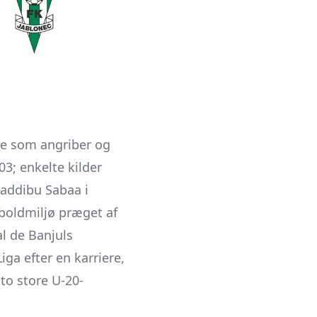
lle som angriber og
03; enkelte kilder
addibu Sabaa i
boldmiljø præget af
l de Banjuls
ga efter en karriere,
 to store U-20-