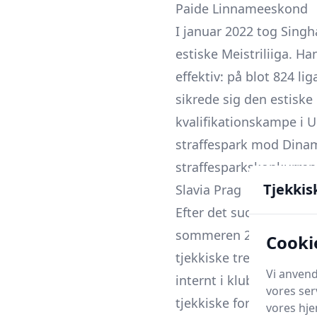
Paide Linnameeskond
I januar 2022 tog Singh
estiske Meistriliiga. H
effektiv: på blot 824 l
sikrede sig den estiske
kvalifikationskampe i 
straffespark mod Dinam
straffesparkskonkurren
Tjekkis
Slavia Prag
Efter det succesfulde h
sommeren 2022. I sæson
Cooki
tjekkiske tredjebedste 
Vi anvend
internt i klubben udv
vores ser
tjekkiske forhold.
vores hj