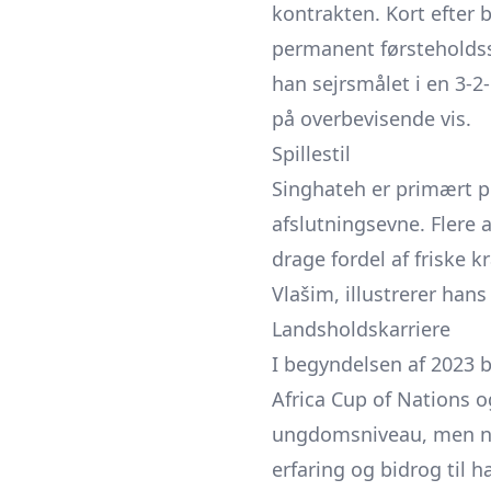
kontrakten. Kort efter 
permanent førsteholdssp
han sejrsmålet i en 3-
på overbevisende vis.
Spillestil
Singhateh er primært pl
afslutningsevne. Flere 
drage fordel af friske k
Vlašim, illustrerer hans 
Landsholdskarriere
I begyndelsen af 2023 
Africa Cup of Nations 
ungdomsniveau, men nett
erfaring og bidrog til h