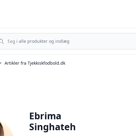
Tjekkisk Fodbold - Fra Prag til Plzeň - tjekkisk fodbold på dansk
g nu
Søg nu
Artikler fra Tjekkiskfodbold.dk
Ebrima
Singhateh