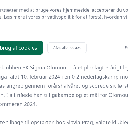
ortsætter med at bruge vores hjemmeside, accepterer du v
pilletid blev Singhateh i juli 2023 udlejet til FC Vlaš
s. Læs mere i vores privatlivspolitik for at forstå, hvordan vi
t manifesterede sig som profil. Han nettede første 
.
tede efterårssæsonen med ni mål i atten ligakampe 
scoringssnit gjorde ham til en af rækkens mest effe
 brug af cookies
Afvis alle cookies
Pr
eophold)
4 blev lejekontrakten med Vlašim ophævet, og Singha
ns-klubben SK
Sigma Olomouc
på et planlagt etårigt l
iga faldt 10. februar 2024 i en 0-2-nederlagskamp m
mas angreb gennem forårshalvåret og scorede sit første
Zlín. I alt nåede han ti ligakampe og ét mål for Olomo
 sommeren 2024.
e tilbage til opstarten hos Slavia Prag, valgte klub