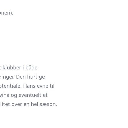
nen).
t klubber i både
inger. Den hurtige
otentiale. Hans evne til
rviná og eventuelt et
ilitet over en hel sæson.