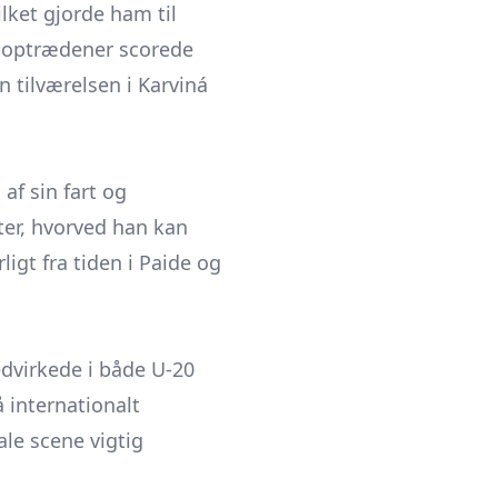
lket gjorde ham til
te optrædener scorede
 tilværelsen i Karviná
af sin fart og
ter, hvorved han kan
ligt fra tiden i Paide og
dvirkede i både U-20
 internationalt
le scene vigtig