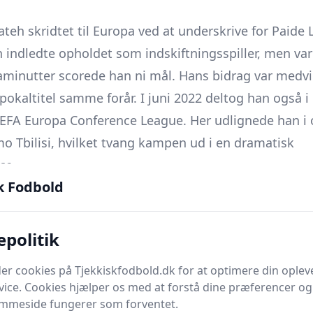
ateh skridtet til Europa ved at underskrive for Paid
an indledte opholdet som indskiftningsspiller, men var
igaminutter scorede han ni mål. Hans bidrag var medvir
 pokaltitel samme forår. I juni 2022 deltog han også
UEFA Europa Conference League. Her udlignede han i 
o Tbilisi, hvilket tvang kampen ud i en dramatisk
ce.
k Fodbold
alve år i Estland blev gambianeren hentet af storklu
en 2022/23 var han dog primært tilknyttet klubben
epolitik
række. Der foreligger ingen officielle førstelagskamp
er cookies på Tjekkiskfodbold.dk for at optimere din oplev
iklede han sig gennem reserveholdets kampprogram o
vice. Cookies hjælper os med at forstå dine præferencer og 
emmeside fungerer som forventet.