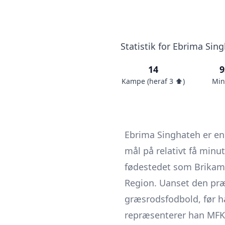
Statistik for Ebrima Sin
14
9
Kampe (heraf 3 ⬆️)
Min
Ebrima Singhateh er en 
mål på relativt få minut
fødestedet som Brikam
Region. Uanset den præ
græsrodsfodbold, før h
repræsenterer han
MFK