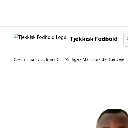
Sø
Tjekkisk Fodbold
Czech Liga
FNL
3. liga - CFL A
3. liga - MSFL
Forside
Genveje