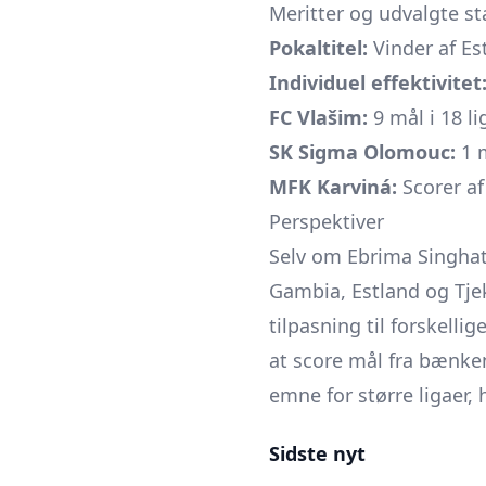
Meritter og udvalgte st
Pokaltitel:
Vinder af E
Individuel effektivitet
FC Vlašim:
9 mål i 18 l
SK Sigma Olomouc:
1 m
MFK Karviná:
Scorer af
Perspektiver
Selv om Ebrima Singhate
Gambia, Estland og Tje
tilpasning til forskelli
at score mål fra bænken 
emne for større ligaer, 
Sidste nyt