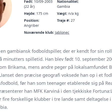
Født:
10/09-2003
Nationalitet:
(22 år)
Gambia
Højde:
175 cm
Vægt:
n/a kg
Position:
Trøje #:
27
Angriber
Nuværende klub:
Jablonec
en gambiansk fodboldspiller, der er kendt for sin ro
få minutters spilletid. Han blev født 10. september 20
som Brikama, mens andre peger på lokalsamfundet B
Uanset den præcise geografi voksede han op i et fod
odbold, før han som teenager etablerede sig på Rea
præsenterer han MFK Karviná i den tjekkiske Fortuna:Li
 fire forskellige klubber i tre lande samt deltagelse i
bia.