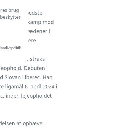
ores brug
im i den næstbedste
 beskytter
gang i en 1-1-kamp mod
samt to optrædener i
ktive angribere.
ivatlivspolitik
teh skiftede straks
ejeophold. Debuten i
od Slovan Liberec. Han
 ligamål 6. april 2024 i
uc, inden lejeopholdet
ledelsen at ophæve