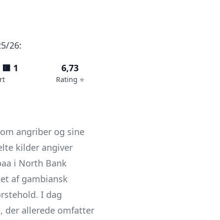
25/26:
 🟥 1
6,73
rt
Rating ⭐️
 som angriber og sine
lte kilder angiver
aa i North Bank
get af gambiansk
rstehold. I dag
e, der allerede omfatter