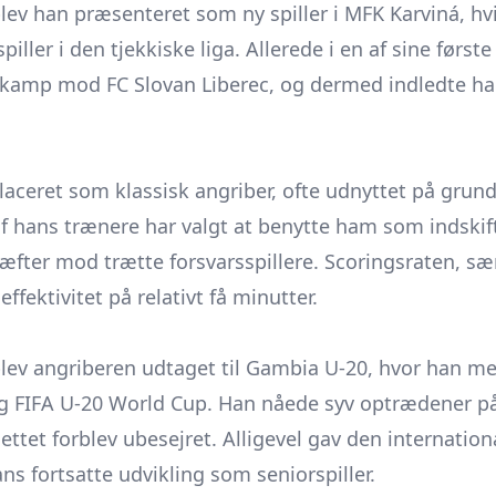
blev han præsenteret som ny spiller i MFK Karviná, hvi
iller i den tjekkiske liga. Allerede i en af sine førs
2-kamp mod FC Slovan Liberec, og dermed indledte han
aceret som klassisk angriber, ofte udnyttet på grund 
af hans trænere har valgt at benytte ham som indskif
ræfter mod trætte forsvarsspillere. Scoringsraten, sær
effektivitet på relativt få minutter.
blev angriberen udtaget til Gambia U-20, hvor han me
og FIFA U-20 World Cup. Han nåede syv optrædener på
et forblev ubesejret. Alligevel gav den internationa
ans fortsatte udvikling som seniorspiller.