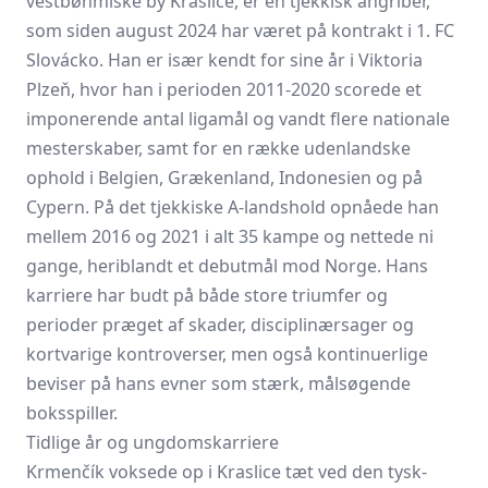
vestbøhmiske by Kraslice, er en tjekkisk angriber,
som siden august 2024 har været på kontrakt i 1. FC
Slovácko. Han er især kendt for sine år i Viktoria
Plzeň, hvor han i perioden 2011-2020 scorede et
imponerende antal ligamål og vandt flere nationale
mesterskaber, samt for en række udenlandske
ophold i Belgien, Grækenland, Indonesien og på
Cypern. På det tjekkiske A-landshold opnåede han
mellem 2016 og 2021 i alt 35 kampe og nettede ni
gange, heriblandt et debutmål mod Norge. Hans
karriere har budt på både store triumfer og
perioder præget af skader, disciplinærsager og
kortvarige kontroverser, men også kontinuerlige
beviser på hans evner som stærk, målsøgende
boksspiller.
Tidlige år og ungdomskarriere
Krmenčík voksede op i Kraslice tæt ved den tysk-