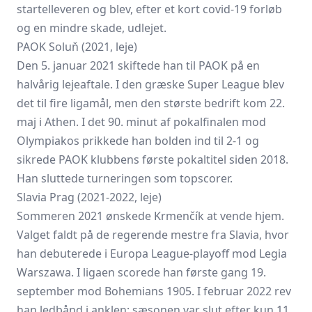
startelleveren og blev, efter et kort covid-19 forløb
og en mindre skade, udlejet.
PAOK Soluň (2021, leje)
Den 5. januar 2021 skiftede han til PAOK på en
halvårig lejeaftale. I den græske Super League blev
det til fire ligamål, men den største bedrift kom 22.
maj i Athen. I det 90. minut af pokalfinalen mod
Olympiakos prikkede han bolden ind til 2-1 og
sikrede PAOK klubbens første pokaltitel siden 2018.
Han sluttede turneringen som topscorer.
Slavia Prag (2021-2022, leje)
Sommeren 2021 ønskede Krmenčík at vende hjem.
Valget faldt på de regerende mestre fra Slavia, hvor
han debuterede i Europa League-playoff mod Legia
Warszawa. I ligaen scorede han første gang 19.
september mod Bohemians 1905. I februar 2022 rev
han ledbånd i anklen; sæsonen var slut efter kun 11