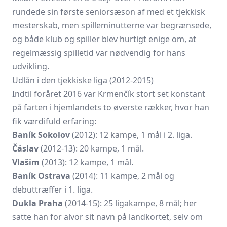
rundede sin første seniorsæson af med et tjekkisk
mesterskab, men spilleminutterne var begrænsede,
og både klub og spiller blev hurtigt enige om, at
regelmæssig spilletid var nødvendig for hans
udvikling.
Udlån i den tjekkiske liga (2012-2015)
Indtil foråret 2016 var Krmenčík stort set konstant
på farten i hjemlandets to øverste rækker, hvor han
fik værdifuld erfaring:
Baník Sokolov
(2012): 12 kampe, 1 mål i 2. liga.
Čáslav
(2012-13): 20 kampe, 1 mål.
Vlašim
(2013): 12 kampe, 1 mål.
Baník Ostrava
(2014): 11 kampe, 2 mål og
debuttræffer i 1. liga.
Dukla Praha
(2014-15): 25 ligakampe, 8 mål; her
satte han for alvor sit navn på landkortet, selv om