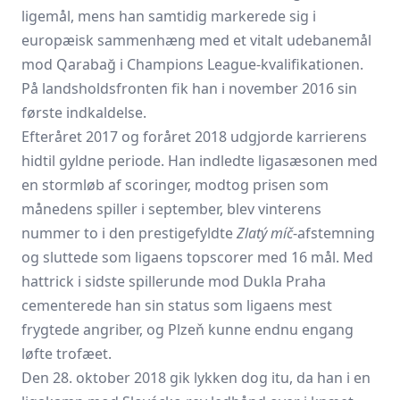
ligemål, mens han samtidig markerede sig i
europæisk sammenhæng med et vitalt udebanemål
mod Qarabağ i Champions League-kvalifikationen.
På landsholdsfronten fik han i november 2016 sin
første indkaldelse.
Efteråret 2017 og foråret 2018 udgjorde karrierens
hidtil gyldne periode. Han indledte ligasæsonen med
en stormløb af scoringer, modtog prisen som
månedens spiller i september, blev vinterens
nummer to i den prestigefyldte
Zlatý míč
-afstemning
og sluttede som ligaens topscorer med 16 mål. Med
hattrick i sidste spillerunde mod Dukla Praha
cementerede han sin status som ligaens mest
frygtede angriber, og Plzeň kunne endnu engang
løfte trofæet.
Den 28. oktober 2018 gik lykken dog itu, da han i en