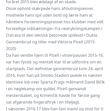
foråret 2015 blev ødelagt af en skade.
Disse ophold skærpede hans afslutningsevner,
modnede hans spil uden bold og lærte ham at
håndtere forventningspresset hos klubber med vidt
forskellige målsætninger–fra nedrykningskampen i
Ostrava til den teknisk betonede spillestil i Dukla.
Gennembrud og titler med Viktoria Plzeň (2015-
2020)
Da han vendte hjem til Plzeň i vinterpausen 2015-16,
var han fysisk og mentalt klar til at udfordre om en
startplads. Det definitive gennembrud kom 24. april
2016, hvor han på Sinobo Stadion lavede to næsten
identiske lob over Sparta Prags målmand David Bičík
i en nøglekamp om guldet. Plzeň genvandt
mesterskabet, og Krmenčík havde for første gang
sat afgørende fingeraftryk i en titeljagt.
I sæsonen 2016-17 blev han fast mand og stod for ti