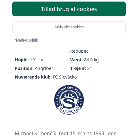
Tillad brug af cookies
Afvis alle cookies
Michael Krmenčík
Privatlivspolitik
Født:
15/03-1993 (33 år)
Nationalitet:
Czech
Republic
Højde:
191 cm
Vægt:
84.0 kg
Position:
Angriber
Trøje #:
21
Nuværende klub:
FC Slovácko
Michael Krmenčík, født 15. marts 1993 i den