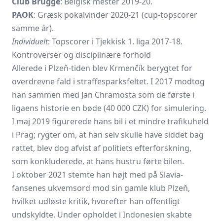
Club Brugge
: Belgisk mester 2019-20.
PAOK
: Græsk pokalvinder 2020-21 (cup-topscorer
samme år).
Individuelt
: Topscorer i Tjekkisk 1. liga 2017-18.
Kontroverser og disciplinære forhold
Allerede i Plzeň-tiden blev Krmenčík berygtet for
overdrevne fald i straffesparksfeltet. I 2017 modtog
han sammen med
Jan Chramosta
som de første i
ligaens historie en bøde (40 000 CZK) for simulering.
I maj 2019 figurerede hans bil i et mindre trafikuheld
i Prag; rygter om, at han selv skulle have siddet bag
rattet, blev dog afvist af politiets efterforskning,
som konkluderede, at hans hustru førte bilen.
I oktober 2021 stemte han højt med på Slavia-
fansenes ukvemsord mod sin gamle klub Plzeň,
hvilket udløste kritik, hvorefter han offentligt
undskyldte. Under opholdet i Indonesien skabte