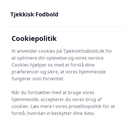
Tjekkisk Fodbold - Fra Prag til Plzeň - tjekkisk fodbold på
dansk
Tjekkisk Fodbold
Cookiepolitik
Tjekkisk Fodbold
Men
Søg nu
Vi anvender cookies på Tjekkiskfodbold.dk for
Søg nu
at optimere din oplevelse og vores service.
Cookies hjælper os med at forstå dine
præferencer og sikre, at vores hjemmeside
fungerer som forventet.
Når du fortsætter med at bruge vores
hjemmeside, accepterer du vores brug af
cookies. Læs mere i vores privatlivspolitik for at
forstå, hvordan vi beskytter dine data.