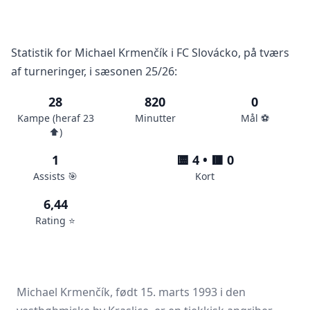
Statistik for Michael Krmenčík i FC Slovácko, på tværs
af turneringer, i sæsonen 25/26:
28
820
0
Kampe (heraf 23
Minutter
Mål ⚽️
⬆️)
1
🟨 4 • 🟥 0
Assists 🎯
Kort
6,44
Rating ⭐️
Michael Krmenčík, født 15. marts 1993 i den