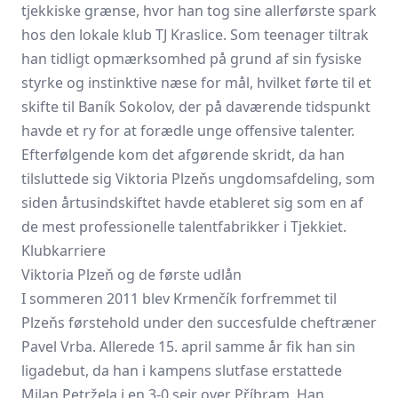
tjekkiske grænse, hvor han tog sine allerførste spark
hos den lokale klub TJ Kraslice. Som teenager tiltrak
han tidligt opmærksomhed på grund af sin fysiske
styrke og instinktive næse for mål, hvilket førte til et
skifte til Baník Sokolov, der på daværende tidspunkt
havde et ry for at forædle unge offensive talenter.
Efterfølgende kom det afgørende skridt, da han
tilsluttede sig Viktoria Plzeňs ungdomsafdeling, som
siden årtusindskiftet havde etableret sig som en af
de mest professionelle talentfabrikker i Tjekkiet.
Klubkarriere
Viktoria Plzeň og de første udlån
I sommeren 2011 blev Krmenčík forfremmet til
Plzeňs førstehold under den succesfulde cheftræner
Pavel Vrba. Allerede 15. april samme år fik han sin
ligadebut, da han i kampens slutfase erstattede
Milan Petržela
i en 3-0 sejr over Příbram. Han