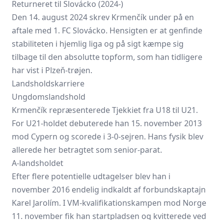
Returneret til Slovácko (2024-)
Den 14. august 2024 skrev Krmenčík under på en
aftale med 1. FC Slovácko. Hensigten er at genfinde
stabiliteten i hjemlig liga og på sigt kæmpe sig
tilbage til den absolutte topform, som han tidligere
har vist i Plzeň-trøjen.
Landsholdskarriere
Ungdomslandshold
Krmenčík repræsenterede Tjekkiet fra U18 til U21.
For U21-holdet debuterede han 15. november 2013
mod Cypern og scorede i 3-0-sejren. Hans fysik blev
allerede her betragtet som senior-parat.
A-landsholdet
Efter flere potentielle udtagelser blev han i
november 2016 endelig indkaldt af forbundskaptajn
Karel Jarolím. I VM-kvalifikationskampen mod Norge
11. november fik han startpladsen og kvitterede ved