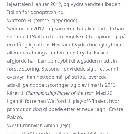
lejeaftalen i januar 2012, og Vydra vendte tilbage til
Italien for genoptræning.
Watford FC (første lejeperiode)
Sommeren 2012 tog karrieren for alvor fart, da han
skiftede til Watford i den engelske Championship på
en étårig lejeaftale. Her fandt Vydra hurtigt rytmen;
allerede i åbningsrunden mod Crystal Palace
afgjorde han kampen dybt i tillægstiden med sin
første scoring. Sæsonen udviklede sig til et sandt
eventyr: han nettede mål på stribe, leverede
adskillige dobbeltscoringer og blev i marts 2013
kåret til
Championship Player of the Year
. Med 20
ligamål førte han Watford til play-off-finalen, hvor
promotion dog glippede efter et nederlag til Crystal
Palace.
West Bromwich Albion (leje)
I august 2013 rykkede Vydra videre til Premier