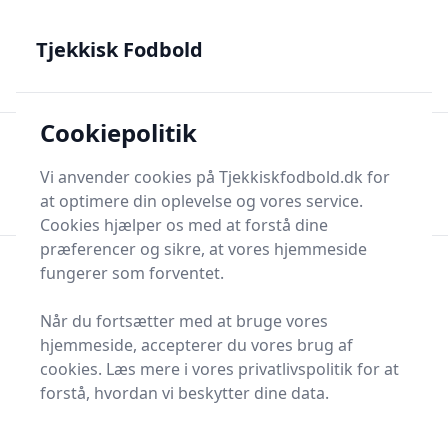
Tjekkisk Fodbold - Fra Prag til Plzeň - tjekkisk fodbold på
dansk
Tjekkisk Fodbold
Cookiepolitik
Tjekkisk Fodbold
Men
Søg nu
Vi anvender cookies på Tjekkiskfodbold.dk for
Søg nu
at optimere din oplevelse og vores service.
Cookies hjælper os med at forstå dine
præferencer og sikre, at vores hjemmeside
fungerer som forventet.
Når du fortsætter med at bruge vores
hjemmeside, accepterer du vores brug af
cookies. Læs mere i vores privatlivspolitik for at
forstå, hvordan vi beskytter dine data.