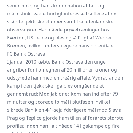
seniorhold, og hans kombination af fart og
målinstinkt vakte hurtigt interesse fra flere af de
største tjekkiske klubber samt fra udenlandske
observatører. Han nåede prøvetræninger hos
Everton, US Lecce og blev også fulgt af Werder
Bremen, hvilket understregede hans potentiale.
FC Baník Ostrava
I januar 2010 købte Baník Ostrava den unge
angriber for i omegnen af 20 millioner kroner og
udstyrede ham med en treårig aftale. Vydras anden
kamp i den tjekkiske liga blev omgående et
gennembrud: Mod
Jablonec
kom han ind efter 79
minutter og scorede to mål i slutfasen, hvilket
sikrede Baník en 4-1-sejr. Yderligere mål mod
Slavia
Prag
og Teplice gjorde ham til en af forårets største
profiler, inden han i alt nåede 14 ligakampe og fire