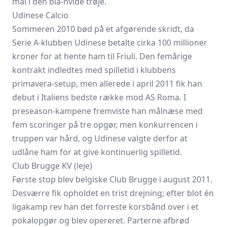
mål i den blå-hvide trøje.
Udinese Calcio
Sommeren 2010 bød på et afgørende skridt, da
Serie A-klubben Udinese betalte cirka 100 millioner
kroner for at hente ham til Friuli. Den femårige
kontrakt indledtes med spilletid i klubbens
primavera-setup, men allerede i april 2011 fik han
debut i Italiens bedste række mod AS Roma. I
preseason-kampene fremviste han målnæse med
fem scoringer på tre opgør, men konkurrencen i
truppen var hård, og Udinese valgte derfor at
udlåne ham for at give kontinuerlig spilletid.
Club Brugge KV (leje)
Første stop blev belgiske Club Brugge i august 2011.
Desværre fik opholdet en trist drejning; efter blot én
ligakamp rev han det forreste korsbånd over i et
pokalopgør og blev opereret. Parterne afbrød