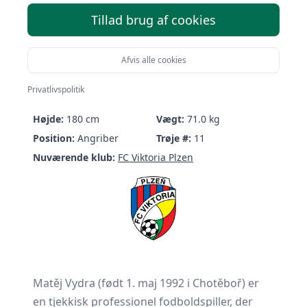
Tillad brug af cookies
Afvis alle cookies
Matěj Vydra
Privatlivspolitik
Født:
01/05-1992 (34 år)
Nationalitet:
Czechia
Højde:
180 cm
Vægt:
71.0 kg
Position:
Angriber
Trøje #:
11
Nuværende klub:
FC Viktoria Plzen
Matěj Vydra (født 1. maj 1992 i Chotěboř) er
en tjekkisk professionel fodboldspiller, der