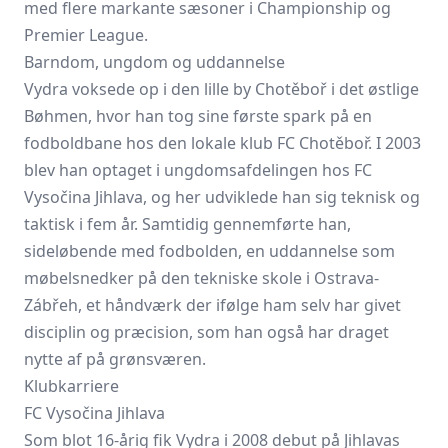
med flere markante sæsoner i Championship og
Premier League.
Barndom, ungdom og uddannelse
Vydra voksede op i den lille by Chotěboř i det østlige
Bøhmen, hvor han tog sine første spark på en
fodboldbane hos den lokale klub FC Chotěboř. I 2003
blev han optaget i ungdomsafdelingen hos FC
Vysočina Jihlava, og her udviklede han sig teknisk og
taktisk i fem år. Samtidig gennemførte han,
sideløbende med fodbolden, en uddannelse som
møbelsnedker på den tekniske skole i Ostrava-
Zábřeh, et håndværk der ifølge ham selv har givet
disciplin og præcision, som han også har draget
nytte af på grønsværen.
Klubkarriere
FC Vysočina Jihlava
Som blot 16-årig fik Vydra i 2008 debut på Jihlavas