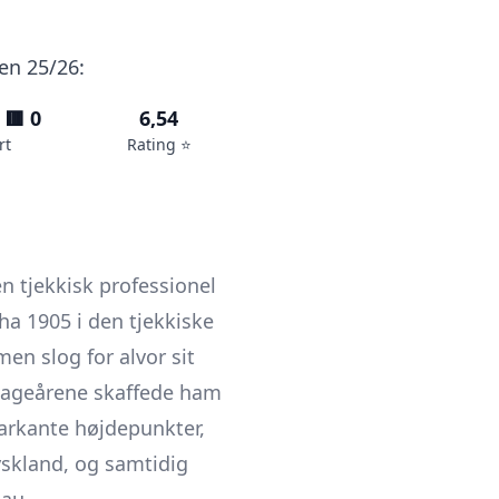
nen 25/26:
 🟥 0
6,54
rt
Rating ⭐️
en tjekkisk professionel
a 1905 i den tjekkiske
n slog for alvor sit
eenageårene skaffede ham
markante højdepunkter,
yskland, og samtidig