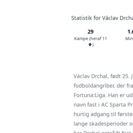
Statistik for Václav Drc
29
1.
Kampe (heraf 11
Min
⬆️)
Václav Drchal, født 25.
fodboldangriber, der f
Fortuna:Liga. Han er u
navn fast i AC Sparta P
hurtig adgang til først
lange skadesperioder og