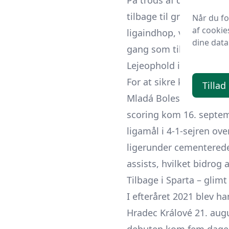
På trods af den lange 
tilbage til grønsværen 
Når du f
af cookie
ligaindhop, var han del 
dine data
gang som tilskuer på t
Lejeophold i FK Mladá B
For at sikre kontinuerl
Tillad
Mladá Boleslav. Debuten
scoring kom 16. septem
ligamål i 4-1-sejren ov
ligerunder cementered
assists, hvilket bidrog 
Tilbage i Sparta – glim
I efteråret 2021 blev h
Hradec Králové 21. aug