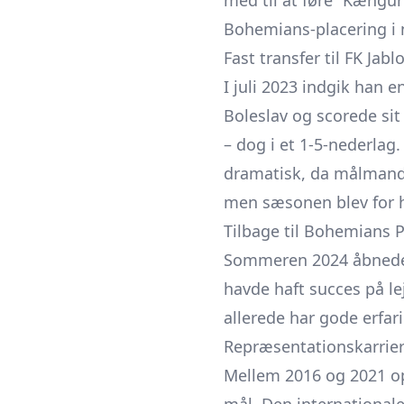
med til at føre “Kænguru
Bohemians-placering i 
Fast transfer til FK Jab
I juli 2023 indgik han e
Boleslav og scorede si
– dog i et 1-5-nederla
dramatisk, da målmande
men sæsonen blev for h
Tilbage til Bohemians P
Sommeren 2024 åbnede e
havde haft succes på lej
allerede har gode erfa
Repræsentationskarrie
Mellem 2016 og 2021 op