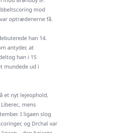
n mod Brøndby IF.
obbeltscoring mod
 var optrædenerne få.
 debuterede han 14.
m antyder, at
deltog han i 15
et mundede ud i
et nyt leje­ophold,
 Liberec, mens
ember. I ligaen slog
scoringer, og Drchal var