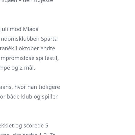
i ligaen – den højeste
juli mod Mladá
barndomsklubben Sparta
Staněk
i oktober endte
promisløse spillestil,
ampe og 2 mål.
ans, hvor han tidligere
or både klub og spiller
kkiet og scorede 5