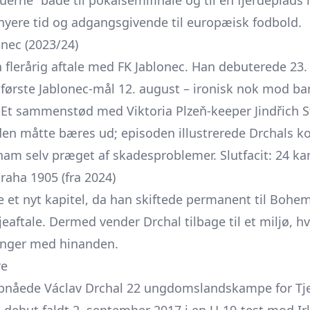
erne” både til pokal­semifinale og til en fjerdeplads 
nyere tid og adgangsgivende til europæisk fodbold.
lonec (2023/24)
n flerårig aftale med FK
Jablonec.
Han debuterede 23. 
t første Jablonec-mål 12. august – ironisk nok mod 
g. Et sammenstød med Viktoria Plzeň-keeper
Jindřich 
n måtte bæres ud; episoden illustrerede Drchals kom
am selv præget af skadesproblemer. Slutfacit: 24 k
raha 1905 (fra 2024)
t nyt kapitel, da han skiftede permanent til Bohemi
eaftale. Dermed vender Drchal tilbage til et miljø, hv
ringer med hinanden.
re
nåede Václav Drchal 22 ungdoms­landskampe for Tje