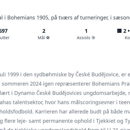
hal i Bohemians 1905, på tværs af turneringer, i sæso
697
2
1
🟨 2 •
utter
Mål ⚽️
Assists 🎯
Ko
 juli 1999 i den sydbøhmiske by České Budějovice, er 
ra sommeren 2024 igen repræsenterer Bohemians Prah
dlært i Dynamo České Budějovices ungdomsarbejde, me
rahas talentsektor, hvor hans målscorings­evner i t
eholdsfodbold. Karrieren har allerede budt på både 
 flere leje- samt permanente ophold i Tjekkiet og T