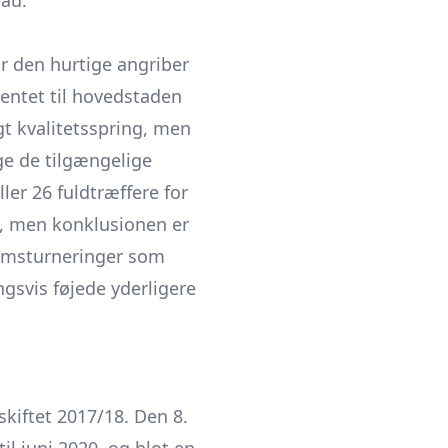
eau.
r den hurtige angriber
entet til hovedstaden
 kvalitets­spring, men
lge de tilgængelige
ler 26 fuldtræffere for
se, men konklusionen er
domsturneringer som
gsvis føjede yderligere
kiftet 2017/18. Den 8.