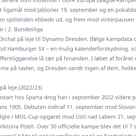
senere som indskifter i UEFA Europa League-kampe
et ligamål mod Jablonec 19. september og en pokald
en spilletiden ebbede ud, og frem mod vinterpausen
 i 2. Bundesliga
 Drchal på leje til Dynamo Dresden. Ifølge kampdata
od Hamburger SV – en mulig kalender­forskydning, so
entlig­gørelse lå tæt på hinanden. I løbet af foråret 
e på tavlen, og Dresden vandt ingen af dem, hvilk
å leje (2022/23)
tart hos Sparta drog han i september 2022 videre på 
ns 1905. Debuten indtraf 11. september mod Slovan
lgte i MOL-Cup-opgøret mod Ústí nad Labem 21. sept
iktoria Plzeň. Over 30 officielle kampe blev det til 7 