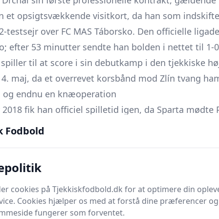
Drchal sin første professionelle kontrakt, gældende t
 et opsigts­vækkende visitkort, da han som indskifte
2-testsejr over FC MAS Táborsko. Den officielle ligad
; efter 53 minutter sendte han bolden i nettet til 1
e spiller til at score i sin debutkamp i den tjekkiske
t 4. maj, da et overrevet korsbånd mod Zlín tvang ham
 og endnu en knæoperation
2018 fik han officiel spilletid igen, da Sparta mødte 
arter, blandt andet et vitalt mål i 3-2-sejren over Baní
k Fodbold
rtfinale mod Teplice 2. april udlignede han til 2-2 i
ffespark i den efterfølgende duel, hvilket sendte Spa
epolitik
 ligamødet med Liberec røg det opererede knæ igen,
ampe og 4 scoringer.
er cookies på Tjekkiskfodbold.dk for at optimere din oplev
vice. Cookies hjælper os med at forstå dine præferencer og 
ænset spilletid og cuptriumf fra tribunen
emmeside fungerer som forventet.