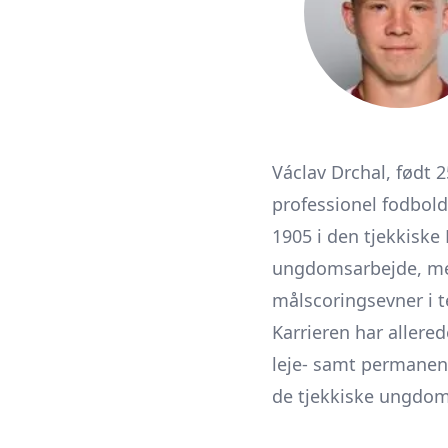
Václav Drchal, født 
professionel fodbol
1905 i den tjekkiske
ungdomsarbejde, men 
målscorings­evner i 
Karrieren har allere
leje- samt permanent
de tjekkiske ungdom