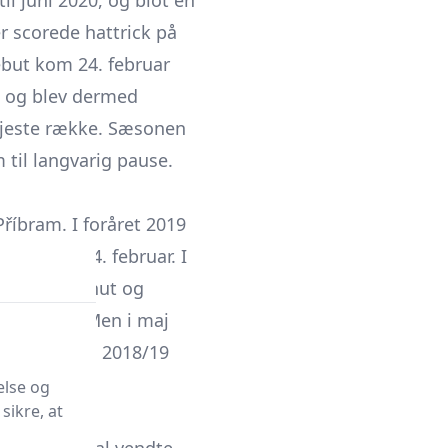
il juni 2020, og blot en
r scorede hattrick på
ebut kom 24. februar
-0 og blev dermed
 højeste række. Sæsonen
 til langvarig pause.
Příbram. I foråret 2019
k Ostrava 24. februar. I
 det 121. minut og
rta videre. Men i maj
 og sæsonen 2018/19
else og
sikre, at