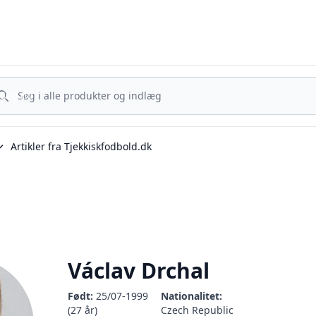
Tjekkisk Fodbold - Fra Prag til Plzeň - tjekkisk fodbold på dansk
g nu
Søg nu
Artikler fra Tjekkiskfodbold.dk
Václav Drchal
Født:
25/07-1999
Nationalitet:
(27 år)
Czech Republic