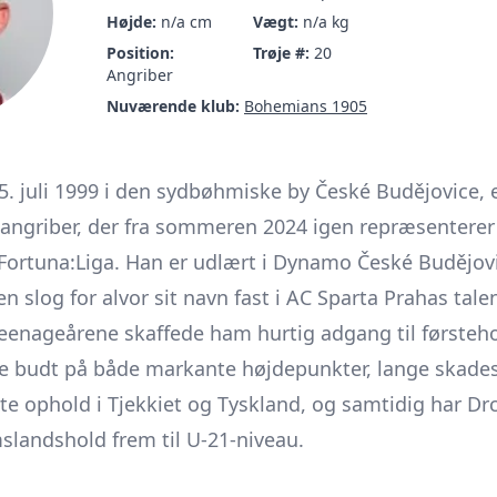
Højde:
n/a cm
Vægt:
n/a kg
Position:
Trøje #:
20
Angriber
Nuværende klub:
Bohemians 1905
25. juli 1999 i den sydbøhmiske by České Budějovice, e
dangriber, der fra sommeren 2024 igen repræsentere
 Fortuna:Liga. Han er udlært i Dynamo České Budějov
slog for alvor sit navn fast i AC Sparta Prahas tale
teenageårene skaffede ham hurtig adgang til førsteh
de budt på både markante højdepunkter, lange skades
e ophold i Tjekkiet og Tyskland, og samtidig har Drc
slandshold frem til U-21-niveau.