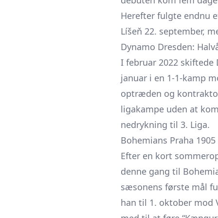
debuten kom fem dage 
Herefter fulgte endnu 
Líšeň 22. september, m
Dynamo Dresden: Halvår
I februar 2022 skiftede
januar i en 1-1-kamp m
optræden og kontrakt­off
ligakampe uden at komm
nedrykning til 3. Liga.
Bohemians Praha 1905 p
Efter en kort sommerops
denne gang til Bohemia
sæsonens første mål fu
han til 1. oktober mod V