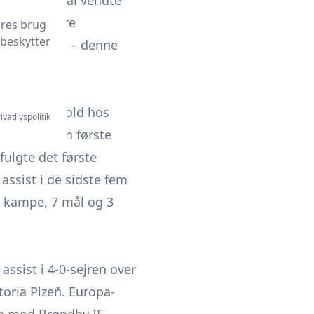
 2020. Drchal vendte
to yderligere
ores brug
 beskytter
ovan Liberec
– denne
angt lejeophold hos
ivatlivspolitik
ns 1905. Den første
ulgte det første
assist i de sidste fem
 kampe, 7 mål og 3
assist i 4-0-sejren over
oria Plzeň. Europa-