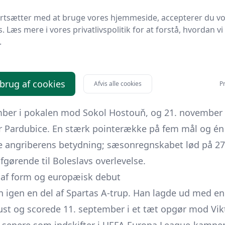
skadespause forlængede Sparta samarbejdet i februar
31. maj mod Karviná, og selv om han herefter kun fik 
ortsætter med at bruge vores hjemmeside, accepterer du v
s. Læs mere i vores privatlivspolitik for at forstå, hvordan vi
af den trup, der 1. juli 2020 fejrede pokalsejr over
Sl
.
ribunen.
oleslav (2020/21)
ig spilletid valgte Drchal i sommeren 2020 et sæsonl
 brug af cookies
Afvis alle cookies
Pr
 fandt sted 23. august i et 0-4-nederlag til Bohemia
ber i pokalen mod Sokol Hostouň, og 21. november f
er Pardubice. En stærk pointe­række på fem mål og én 
e angriberens betydning; sæsonregnskabet lød på 27
afgørende til Boleslavs overlevelse.
t af form og europæisk debut
an igen en del af Spartas A-trup. Han lagde ud med en 
ust og scorede 11. september i et tæt opgør mod Vikt