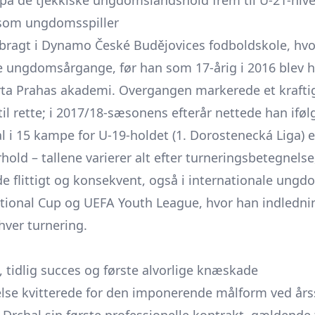
 på de tjekkiske ungdomslandshold frem til U-21-niv
g som ungdomsspiller
lbragt i Dynamo České Budějovices fodboldskole, hvo
 ungdomsårgange, før han som 17-årig i 2016 blev h
ta Prahas akademi. Overgangen markerede et kraftigt
til rette; i 2017/18-sæsonens efterår nettede han ifø
 i 15 kampe for U-19-holdet (1. Dorostenecká Liga) el
­hold – tallene varierer alt efter turnerings­betegnel
 flittigt og konsekvent, også i internationale ung
tional Cup og UEFA Youth League, hvor han indlednin
 hver turnering.
 tidlig succes og første alvorlige knæskade
else kvitterede for den imponerende målform ved årss