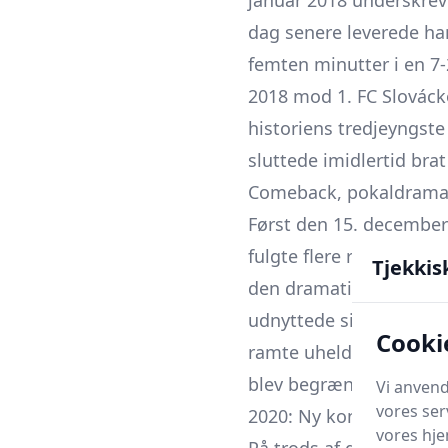
januar 2018 underskrev 
dag senere leverede han
femten minutter i en 7-
2018 mod 1. FC Slovácko
historiens tredje­yngst
sluttede imidlertid bra
Comeback, pokaldrama
Først den 15. december 
fulgte flere regulære st
Tjekkis
den dramatiske pokalkva
udnyttede siden et stra
Cooki
ramte uheldet på ny; i
blev begrænset til 12 k
Vi anvend
vores ser
2020: Ny kontrakt, begr
vores hj