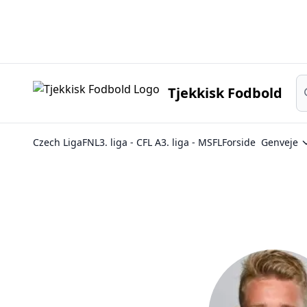
Sø
Tjekkisk Fodbold
Czech Liga
FNL
3. liga - CFL A
3. liga - MSFL
Forside
Genveje