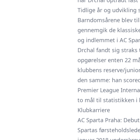
har Drchal optrådt fast
Tidlige år og udviklin
Barndoms­årene blev ti
gennemgik de klassiske
og indlemmet i AC Spar
Drchal fandt sig straks 
opgørelser enten 22 mål
klubbens reserve/junior
den samme: han scorede
Premier League Interna
to mål til statistikken i
Klubkarriere
AC Sparta Praha: Debut,
Spartas førsteholdsled