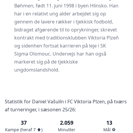
Bøhmen, født 11. juni 1998 i byen Hlinsko. Han
har i en relativt ung alder arbejdet sig op
gennem de lavere rækker i tjekkisk fodbold,
bidraget afgørende til to oprykninger, skrevet
kontrakt med traditionsklubben Viktoria Plzeň
og sidenhen fortsat karrieren på leje i SK
Sigma Olomouc. Undervejs har han også
markeret sig på de tjekkiske
ungdomslandshold.
Statistik for Daniel Vašulín i FC Viktoria Plzen, på tværs
af turneringer, i sæsonen 25/26:
37
2.059
13
Kampe (heraf 7 ⬆️)
Minutter
Mål ⚽️