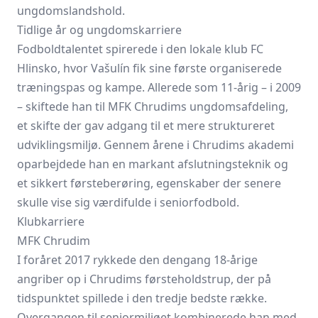
ungdomslandshold.
Tidlige år og ungdomskarriere
Fodboldtalentet spirerede i den lokale klub FC
Hlinsko, hvor Vašulín fik sine første organiserede
træningspas og kampe. Allerede som 11-årig – i 2009
– skiftede han til MFK Chrudims ungdomsafdeling,
et skifte der gav adgang til et mere struktureret
udviklingsmiljø. Gennem årene i Chrudims akademi
oparbejdede han en markant afslutningsteknik og
et sikkert førsteberøring, egenskaber der senere
skulle vise sig værdifulde i seniorfodbold.
Klubkarriere
MFK Chrudim
I foråret 2017 rykkede den dengang 18-årige
angriber op i Chrudims førsteholdstrup, der på
tidspunktet spillede i den tredje bedste række.
Overgangen til seniormiljøet kombinerede han med