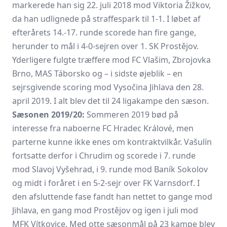
markerede han sig 22. juli 2018 mod Viktoria Žižkov,
da han udlignede på straffespark til 1-1. I løbet af
efterårets 14.-17. runde scorede han fire gange,
herunder to mål i 4-0-sejren over 1. SK Prostějov.
Yderligere fulgte træffere mod FC Vlašim, Zbrojovka
Brno, MAS Táborsko og – i sidste øjeblik – en
sejrsgivende scoring mod Vysočina Jihlava den 28.
april 2019. I alt blev det til 24 ligakampe den sæson.
Sæsonen 2019/20:
Sommeren 2019 bød på
interesse fra naboerne FC Hradec Králové, men
parterne kunne ikke enes om kontraktvilkår. Vašulín
fortsatte derfor i Chrudim og scorede i 7. runde
mod Slavoj Vyšehrad, i 9. runde mod Baník Sokolov
og midt i foråret i en 5-2-sejr over FK Varnsdorf. I
den afsluttende fase fandt han nettet to gange mod
Jihlava, en gang mod Prostějov og igen i juli mod
MFK Vítkovice. Med otte sæsonmål på 23 kampe blev