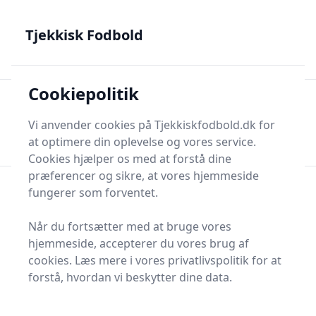
Tjekkisk Fodbold - Fra Prag til Plzeň - tjekkisk fodbold på
dansk
Tjekkisk Fodbold
Cookiepolitik
Tjekkisk Fodbold
Men
Søg nu
Vi anvender cookies på Tjekkiskfodbold.dk for
Søg nu
at optimere din oplevelse og vores service.
Cookies hjælper os med at forstå dine
præferencer og sikre, at vores hjemmeside
fungerer som forventet.
Når du fortsætter med at bruge vores
hjemmeside, accepterer du vores brug af
cookies. Læs mere i vores privatlivspolitik for at
forstå, hvordan vi beskytter dine data.