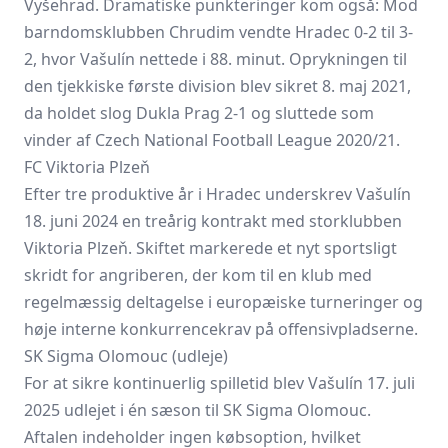
Vyšehrad. Dramatiske punkteringer kom også: Mod
barndomsklubben Chrudim vendte Hradec 0-2 til 3-
2, hvor Vašulín nettede i 88. minut. Oprykningen til
den tjekkiske første division blev sikret 8. maj 2021,
da holdet slog Dukla Prag 2-1 og sluttede som
vinder af Czech National Football League 2020/21.
FC Viktoria Plzeň
Efter tre produktive år i Hradec underskrev Vašulín
18. juni 2024 en treårig kontrakt med storklubben
Viktoria Plzeň. Skiftet markerede et nyt sportsligt
skridt for angriberen, der kom til en klub med
regelmæssig deltagelse i europæiske turneringer og
høje interne konkurrencekrav på offensivpladserne.
SK Sigma Olomouc (udleje)
For at sikre kontinuerlig spilletid blev Vašulín 17. juli
2025 udlejet i én sæson til SK Sigma Olomouc.
Aftalen indeholder ingen købsoption, hvilket