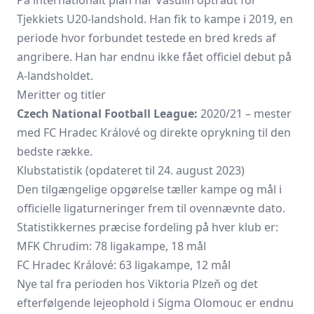
På internationalt plan har Vašulín optrådt for
Tjekkiets U20-landshold. Han fik to kampe i 2019, en
periode hvor forbundet testede en bred kreds af
angribere. Han har endnu ikke fået officiel debut på
A-landsholdet.
Meritter og titler
Czech National Football League:
2020/21 – mester
med FC Hradec Králové og direkte oprykning til den
bedste række.
Klubstatistik (opdateret til 24. august 2023)
Den tilgængelige opgørelse tæller kampe og mål i
officielle ligaturneringer frem til ovennævnte dato.
Statistikkernes præcise fordeling på hver klub er:
MFK Chrudim: 78 ligakampe, 18 mål
FC Hradec Králové: 63 ligakampe, 12 mål
Nye tal fra perioden hos Viktoria Plzeň og det
efterfølgende lejeophold i
Sigma Olomouc
er endnu