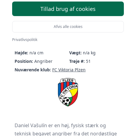
Tillad brug af cookies
Afvis alle cookies
Daniel Vašulín
Privatlivspolitik
Født:
11/06-1998 (28 år)
Nationalitet:
Czechia
Højde:
n/a cm
Vægt:
n/a kg
Position:
Angriber
Trøje #:
51
Nuværende klub:
FC Viktoria Plzen
Daniel Vašulín er en høj, fysisk stærk og
teknisk begavet angriber fra det nordøstlige