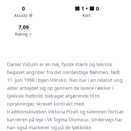
0
🟨 1 • 🟥 0
Assists 🎯
Kort
7,09
Rating ⭐️
Daniel Vašulín er en høj, fysisk stærk og teknisk
begavet angriber fra det nordøstlige Bøhmen, født
11. juni 1998 i byen Hlinsko. Han har i en relativt ung
alder arbejdet sig op gennem de lavere rækker i
tjekkisk fodbold, bidraget afgørende til to
oprykninger, skrevet kontrakt med
traditionsklubben Viktoria Plzeň og sidenhen fortsat
karrieren på leje i SK Sigma Olomouc. Undervejs har
han også markeret sig på de tjekkiske