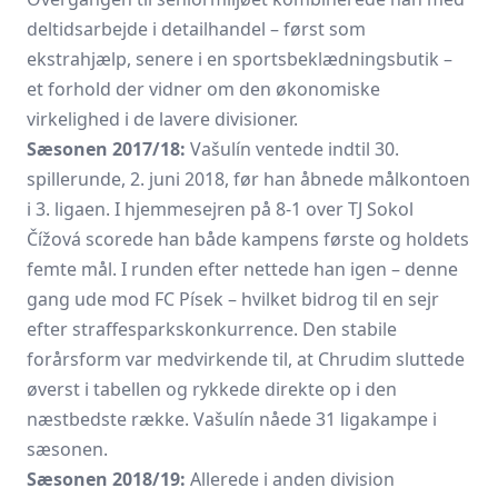
deltidsarbejde i detailhandel – først som
ekstrahjælp, senere i en sportsbeklædningsbutik –
et forhold der vidner om den økonomiske
virkelighed i de lavere divisioner.
Sæsonen 2017/18:
Vašulín ventede indtil 30.
spillerunde, 2. juni 2018, før han åbnede målkontoen
i 3. ligaen. I hjemmesejren på 8-1 over TJ Sokol
Čížová scorede han både kampens første og holdets
femte mål. I runden efter nettede han igen – denne
gang ude mod FC Písek – hvilket bidrog til en sejr
efter straffesparkskonkurrence. Den stabile
forårsform var medvirkende til, at Chrudim sluttede
øverst i tabellen og rykkede direkte op i den
næstbedste række. Vašulín nåede 31 ligakampe i
sæsonen.
Sæsonen 2018/19:
Allerede i anden division