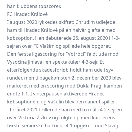
han klubbens topscorer.
FC Hradec Králové
I august 2020 lykkedes skiftet: Chrudim udlejede
ham til Hradec Králové på en halvårig aftale med
købsoption. Han debuterede 26. august 2020 i 1-0-
sejren over FC Vlašim og spillede hele opgøret.
Den første ligascoring for “Votroci” faldt ude mod
Vysočina Jihlava i en spektakulær 4-3-sejr. Et
efterfølgende skadesforløb holdt ham ude i syv
runder, men tilbagekomsten 2. december 2020 blev
markeret med en scoring mod Dukla Prag, kampen
endte 1-1. I vinterpausen aktiverede Hradec
købsoptionen, og Vašulín blev permanent spiller.
I foråret 2021 brillerede han med to mål i 4-2-sejren
over Viktoria Žižkov og fulgte op med karrierens
første seniorske hattrick i 4-1-opgøret mod Slavoj