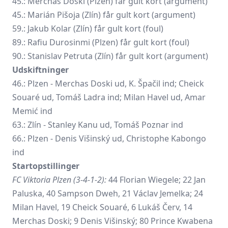
45.: Merchas Doski (Plzen) får gult kort (argument)
45.: Marián Pišoja (Zlín) får gult kort (argument)
59.: Jakub Kolar (Zlín) får gult kort (foul)
89.:
Rafiu Durosinmi
(Plzen) får gult kort (foul)
90.: Stanislav Petruta (Zlín) får gult kort (argument)
Udskiftninger
46.: Plzen -
Merchas Doski
ud, K. Špačil ind;
Cheick
Souaré
ud,
Tomáš Ladra
ind; Milan Havel ud,
Amar
Memić
ind
63.: Zlín - Stanley Kanu ud,
Tomáš Poznar
ind
66.: Plzen - Denis Višinský ud, Christophe Kabongo
ind
Startopstillinger
FC Viktoria Plzen (3-4-1-2):
44 Florian Wiegele; 22 Jan
Paluska, 40 Sampson Dweh, 21 Václav Jemelka; 24
Milan Havel, 19 Cheick Souaré, 6 Lukáš Červ, 14
Merchas Doski; 9 Denis Višinský; 80 Prince Kwabena