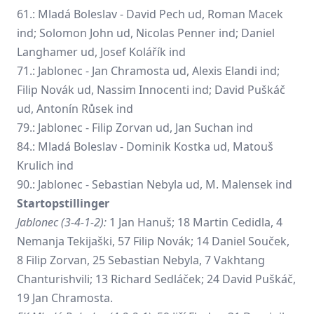
61.: Mladá Boleslav - David Pech ud,
Roman Macek
ind; Solomon John ud, Nicolas Penner ind; Daniel
Langhamer ud, Josef Kolářík ind
71.:
Jablonec
-
Jan Chramosta
ud, Alexis Elandi ind;
Filip Novák ud,
Nassim Innocenti
ind;
David Puškáč
ud,
Antonín Růsek
ind
79.: Jablonec - Filip Zorvan ud, Jan Suchan ind
84.: Mladá Boleslav - Dominik Kostka ud, Matouš
Krulich ind
90.: Jablonec -
Sebastian Nebyla
ud, M. Malensek ind
Startopstillinger
Jablonec (3-4-1-2):
1 Jan Hanuš; 18 Martin Cedidla, 4
Nemanja Tekijaški, 57 Filip Novák; 14 Daniel Souček,
8 Filip Zorvan, 25 Sebastian Nebyla, 7 Vakhtang
Chanturishvili; 13 Richard Sedláček; 24 David Puškáč,
19 Jan Chramosta.