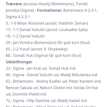
Trænere:
Jaroslav Veselý (Bohemians), Tomáš
Janotka (Sigma) -
Formationer:
Bohemians 4-2-3-1,
Sigma 4-2-3-1
3.: 1-0
Milan Ristovski
(assist: Vladimír Zeman)
17.: 1-1
Daniel Vašulín
(assist: Loubadhe Sylla)
18.: 1-2 Daniel Vašulín
59.: Jan Vondra (Bohemians) får gult kort (foul)
65.: 2-2 Yusuf (assist: V. Sinyavskiy)
88.:
Tomáš Huk
(Sigma) får gult kort (foul)
Udskiftninger
23.: Sigma - Jan Král ud, Tomáš Huk ind
46.: Sigma - Daniel Vašulín ud, Matěj Mikulenka ind
62.: Bohemians - Andrej Kadlec ud, Peter Kareem ind;
Benson Sakala ud, Nelson Okeke ind;
Václav Drchal
ud, Dominik Pleštil ind
72.: Sigma - Filip Slavíček ud, Matěj Hadaš ind
81.: Bohemians - Milan Ristovski ud,
Robert Hrubý