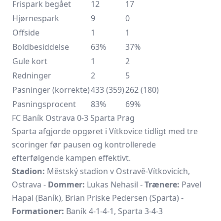
Frispark begået
12
17
Hjørnespark
9
0
Offside
1
1
Boldbesiddelse
63%
37%
Gule kort
1
2
Redninger
2
5
Pasninger (korrekte)
433 (359)
262 (180)
Pasningsprocent
83%
69%
FC Baník Ostrava 0-3 Sparta Prag
Sparta afgjorde opgøret i Vítkovice tidligt med tre
scoringer før pausen og kontrollerede
efterfølgende kampen effektivt.
Stadion:
Městský stadion v Ostravě-Vítkovicích,
Ostrava -
Dommer:
Lukas Nehasil -
Trænere:
Pavel
Hapal (Baník), Brian Priske Pedersen (Sparta) -
Formationer:
Baník 4-1-4-1, Sparta 3-4-3