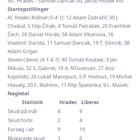
90.: Hradec - Samuel Dancák ud, Jakub Hodek ind
Startopstillinger
AC Hradec Králové (5-4-1):
12 Adam Zadražil; 30 J.
Chvátal, 5 Filip Čihák, 4 Tomáš Petrášek, 25 František
Čech, 26 Daniel Horák; 58 Adam Vlkanova, 16
Vladimír Darida, 11 Samuel Dancák, 19 T. Sloncik; 38
Adam Griger.
Slovan Liberec (4-1-4-1):
40 Tomáš Koubek; 3 Jan
Mikula, 32 S. Gabriel, 16 A. N’Guessan, 27 Aziz
Kayondo; 26 Lukáš Masopust, 5 P. Hodous, 19 Michal
Hlavatý, 20 E. Mahmic, 11 Filip Špatenka; 9 L. Masek.
Nøgletal
Statistik
Hradec
Liberec
Skud på mål
4
9
Skud forbi
2
4
Forsøg i alt
9
19
Blokerede skud
3
6