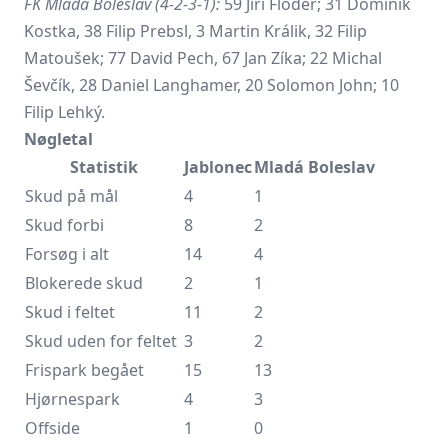
FK Mladá Boleslav (4-2-3-1):
59 Jiří Floder; 31 Dominik
Kostka, 38 Filip Prebsl, 3 Martin Králik, 32 Filip
Matoušek; 77 David Pech, 67 Jan Zíka; 22 Michal
Ševčík, 28 Daniel Langhamer, 20 Solomon John; 10
Filip Lehký.
Nøgletal
Statistik
Jablonec
Mladá Boleslav
Skud på mål
4
1
Skud forbi
8
2
Forsøg i alt
14
4
Blokerede skud
2
1
Skud i feltet
11
2
Skud uden for feltet
3
2
Frispark begået
15
13
Hjørnespark
4
3
Offside
1
0