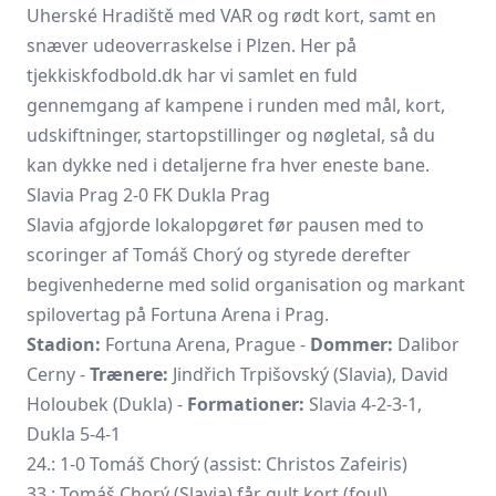
Uherské Hradiště med VAR og rødt kort, samt en
snæver udeoverraskelse i Plzen. Her på
tjekkiskfodbold.dk har vi samlet en fuld
gennemgang af kampene i runden med mål, kort,
udskiftninger, startopstillinger og nøgletal, så du
kan dykke ned i detaljerne fra hver eneste bane.
Slavia Prag 2-0 FK Dukla Prag
Slavia afgjorde lokalopgøret før pausen med to
scoringer af
Tomáš Chorý
og styrede derefter
begivenhederne med solid organisation og markant
spilovertag på Fortuna Arena i Prag.
Stadion:
Fortuna Arena, Prague -
Dommer:
Dalibor
Cerny -
Trænere:
Jindřich Trpišovský (Slavia), David
Holoubek (Dukla) -
Formationer:
Slavia 4-2-3-1,
Dukla 5-4-1
24.: 1-0 Tomáš Chorý (assist: Christos Zafeiris)
33.: Tomáš Chorý (Slavia) får gult kort (foul)