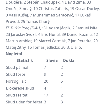
Douděra, 2 Štěpán Chaloupek, 4 David Zima, 33
Ondřej Zmrzlý; 10 Christos Zafeiris, 19 Oscar Dorley;
9 Vasil Kušej, 7 Muhammed Saračević, 17 Lukáš
Provod; 25 Tomáš Chorý.
FK Dukla Prag (5-4-1):
31 Adam Jágrik; 2 Samuel Isife,
23 Jaroslav Svozil, 4 Eric Hunál, 39 Daniel Kozma; 12
Martin Ambler, 19 Marcel Čermák, 7 Jan Peterka, 20
Matěj Žitný, 16 Tomáš Jedlička; 30 B. Diallo.
Nøgletal
Statistik
Slavia
Dukla
Skud på mål
7
2
Skud forbi
9
2
Forsøg i alt
20
5
Blokerede skud
4
1
Skud i feltet
17
2
Skud uden for feltet
3
3