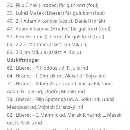
20.: Filip Čihák (Hradec) får gult kort (foul)
39.: Lukáš Mašek (Liberec) får gult kort (foul)
40.: 2-1 Adam Vlkanova (assist: Daniel Horák)
47.: Adam Vlkanova (Hradec) får gult kort (foul)
57.: Petr Hodouš (Liberec) får gult kort (foul)
65.: 2-2 E. Mahmic (assist: Jan Mikula)
89.: 2-3 Jan Mikula (assist: A. Soliu)
Udskiftninger
62.: Liberec - P. Hodous ud, P. Julis ind
64.: Hradec - T. Sloncik ud, Alexandr Sojka ind
71.: Hradec -
Adam Vlkanova
ud,
Václav Pilař
ind;
Adam Griger
ud, Ondřej Mihálik ind
78.: Liberec - Filip Špatenka ud, A. Soliu ind;
Lukáš
Masopust
ud, Vojtěch Stránský ind
82.: Liberec - E. Mahmic ud, Marek Icha ind; L. Masek
ud, R. Krollis ind