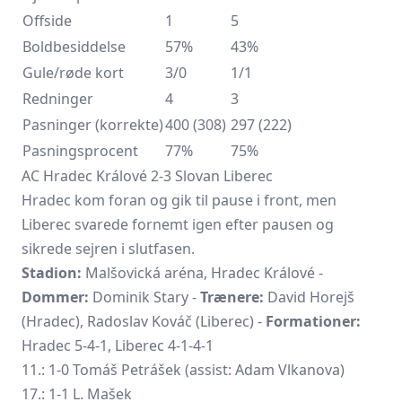
Offside
1
5
Boldbesiddelse
57%
43%
Gule/røde kort
3/0
1/1
Redninger
4
3
Pasninger (korrekte)
400 (308)
297 (222)
Pasningsprocent
77%
75%
AC Hradec Králové 2-3 Slovan Liberec
Hradec kom foran og gik til pause i front, men
Liberec svarede fornemt igen efter pausen og
sikrede sejren i slutfasen.
Stadion:
Malšovická aréna, Hradec Králové -
Dommer:
Dominik Stary -
Trænere:
David Horejš
(Hradec), Radoslav Kováč (Liberec) -
Formationer:
Hradec 5-4-1, Liberec 4-1-4-1
11.: 1-0 Tomáš Petrášek (assist: Adam Vlkanova)
17.: 1-1 L. Mašek