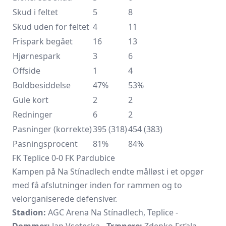
Skud i feltet
5
8
Skud uden for feltet
4
11
Frispark begået
16
13
Hjørnespark
3
6
Offside
1
4
Boldbesiddelse
47%
53%
Gule kort
2
2
Redninger
6
2
Pasninger (korrekte)
395 (318)
454 (383)
Pasningsprocent
81%
84%
FK Teplice 0-0 FK Pardubice
Kampen på Na Stínadlech endte målløst i et opgør
med få afslutninger inden for rammen og to
velorganiserede defensiver.
Stadion:
AGC Arena Na Stínadlech, Teplice -
Dommer:
Jan Vsetecka -
Trænere:
Zdenko Frťala