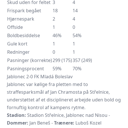
Skud uden for feltet
3
4
Frispark begået
18
14
Hjørnespark
2
4
Offside
1
0
Boldbesiddelse
46%
54%
Gule kort
1
1
Redninger
0
1
Pasninger (korrekte)
299 (175)
357 (249)
Pasningsprocent
59%
70%
Jablonec 2-0 FK Mladá Boleslav
Jablonec var kølige fra pletten med to
straffesparksmål af Jan Chramosta på Střelnice,
understøttet af et disciplineret arbejde uden bold og
fornuftig kontrol af kampens rytme.
Stadion:
Stadion Střelnice, Jablonec nad Nisou -
Dommer:
Jan Beneš -
Trænere:
Luboš Kozel