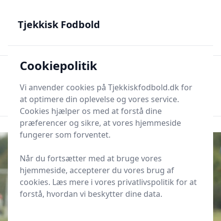
Tjekkisk Fodbold - Fra Prag til Plzeň - tjekkisk fodbold på
dansk
Tjekkisk Fodbold
Cookiepolitik
Tjekkisk Fodbold
Men
Søg nu
Vi anvender cookies på Tjekkiskfodbold.dk for
Søg nu
at optimere din oplevelse og vores service.
Cookies hjælper os med at forstå dine
præferencer og sikre, at vores hjemmeside
fungerer som forventet.
Når du fortsætter med at bruge vores
hjemmeside, accepterer du vores brug af
cookies. Læs mere i vores privatlivspolitik for at
forstå, hvordan vi beskytter dine data.