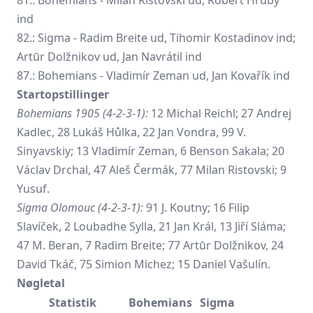
ind
82.: Sigma -
Radim Breite
ud, Tihomir Kostadinov ind;
Artūr Dolžnikov ud, Jan Navrátil ind
87.: Bohemians - Vladimír Zeman ud, Jan Kovařík ind
Startopstillinger
Bohemians 1905 (4-2-3-1):
12 Michal Reichl; 27 Andrej
Kadlec, 28 Lukáš Hůlka, 22 Jan Vondra, 99 V.
Sinyavskiy; 13 Vladimír Zeman, 6 Benson Sakala; 20
Václav Drchal, 47 Aleš Čermák, 77 Milan Ristovski; 9
Yusuf.
Sigma Olomouc (4-2-3-1):
91 J. Koutny; 16 Filip
Slavíček, 2 Loubadhe Sylla, 21 Jan Král, 13 Jiří Sláma;
47 M. Beran, 7 Radim Breite; 77 Artūr Dolžnikov, 24
David Tkáč, 75 Simion Michez; 15 Daniel Vašulín.
Nøgletal
Statistik
Bohemians
Sigma