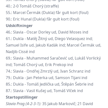
40.: 2-0 Tomáš Chorý (straffe)
55.: Marcel Čermák (Dukla) får gult kort (foul)
90.: Eric Hunal (Dukla) får gult kort (foul)
Udskiftninger
46.: Slavia -
Oscar Dorley
ud, David Moses ind
61.: Dukla - Matěj Žitný ud, Diego Velasquez ind;
Samuel Isife ud, Jakub Kadák ind; Marcel Čermák ud,
Nadjib Cissé ind
69.: Slavia - Muhammed Saračević ud,
Lukáš Vorlický
ind; Tomáš Chorý ud, Erik Prekop ind
74.: Slavia -
Ondřej Zmrzlý
ud,
Ivan Schranz
ind
79.: Dukla - Jan Peterka ud,
Samson Tijani
ind
85.: Dukla - Tomáš Jedlička ud,
Štěpán Šebrle
ind
87.: Slavia -
Vasil Kušej
ud, Tomáš Vlček ind
Startopstillinger
Slavia Prag (4-2-3-1):
35 Jakub Markovič; 21 David