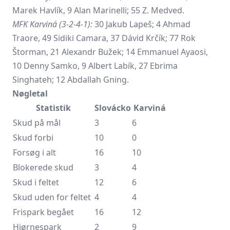
Marek Havlík, 9 Alan Marinelli; 55 Z. Medved.
MFK Karviná (3-2-4-1):
30 Jakub Lapeš; 4 Ahmad
Traore, 49 Sidiki Camara, 37 Dávid Krčík; 77 Rok
Štorman, 21 Alexandr Bužek; 14 Emmanuel Ayaosi,
10 Denny Samko, 9 Albert Labík, 27 Ebrima
Singhateh; 12 Abdallah Gning.
Nøgletal
Statistik
Slovácko
Karviná
Skud på mål
3
6
Skud forbi
10
0
Forsøg i alt
16
10
Blokerede skud
3
4
Skud i feltet
12
6
Skud uden for feltet
4
4
Frispark begået
16
12
Hjørnespark
2
9