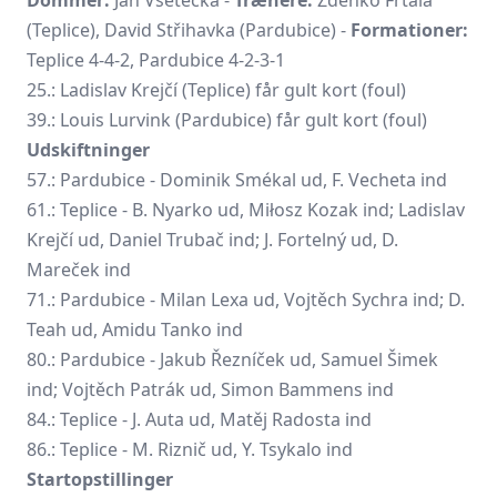
(Teplice), David Střihavka (Pardubice) -
Formationer:
Teplice 4-4-2, Pardubice 4-2-3-1
25.: Ladislav Krejčí (Teplice) får gult kort (foul)
39.: Louis Lurvink (Pardubice) får gult kort (foul)
Udskiftninger
57.: Pardubice - Dominik Smékal ud, F. Vecheta ind
61.: Teplice - B. Nyarko ud, Miłosz Kozak ind; Ladislav
Krejčí ud, Daniel Trubač ind; J. Fortelný ud, D.
Mareček ind
71.: Pardubice - Milan Lexa ud, Vojtěch Sychra ind; D.
Teah ud, Amidu Tanko ind
80.: Pardubice -
Jakub Řezníček
ud, Samuel Šimek
ind; Vojtěch Patrák ud, Simon Bammens ind
84.: Teplice - J. Auta ud, Matěj Radosta ind
86.: Teplice - M. Riznič ud, Y. Tsykalo ind
Startopstillinger