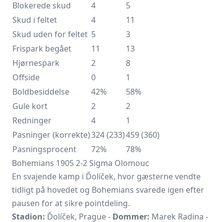
Blokerede skud
4
5
Skud i feltet
4
11
Skud uden for feltet
5
3
Frispark begået
11
13
Hjørnespark
2
8
Offside
0
1
Boldbesiddelse
42%
58%
Gule kort
2
2
Redninger
4
1
Pasninger (korrekte)
324 (233)
459 (360)
Pasningsprocent
72%
78%
Bohemians 1905 2-2 Sigma Olomouc
En svajende kamp i Ďolíček, hvor gæsterne vendte
tidligt på hovedet og Bohemians svarede igen efter
pausen for at sikre pointdeling.
Stadion:
Ďolíček, Prague -
Dommer:
Marek Radina -