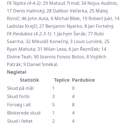
FK Teplice (4-4-2):
29 Matouš Trmal; 34 Nojus Audinis,
17 Denis Halinský, 28 Dalibor Večerka, 25 Matej
Riznič; 46 John Auta, 6 Michal Bílek, 19 Robert Jukl, 14
Ladislav Krejčí; 27 Benjamin Nyarko, 8 Jan Fortelný.
FK Pardubice (4-2-3-1):
1 Jáchym Šerák; 77 Robi
Saarma, 32 Mikuláš Konečný, 3 Louis Lurvink, 25
Ryan Mahuta; 31 Milan Lexa, 6 Jan Řezníček; 14
Divine Teah, 90 Ioannis Foivos Botos, 8 Vojtěch
Patrák; 9 Daniel Smékal.
Nøgletal
Statistik
Teplice
Pardubice
Skud på mål
1
0
Skud forbi
3
4
Forsøg i alt
5
8
Blokerede skud
1
4
Skud i feltet
2
4