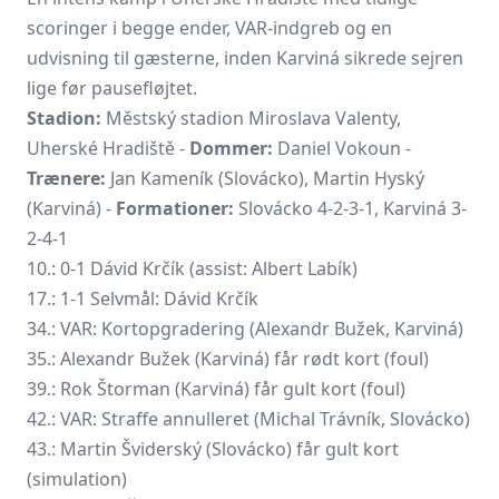
scoringer i begge ender, VAR-indgreb og en
udvisning til gæsterne, inden Karviná sikrede sejren
lige før pausefløjtet.
Stadion:
Městský stadion Miroslava Valenty,
Uherské Hradiště -
Dommer:
Daniel Vokoun -
Trænere:
Jan Kameník (Slovácko), Martin Hyský
(Karviná) -
Formationer:
Slovácko 4-2-3-1, Karviná 3-
2-4-1
10.: 0-1 Dávid Krčík (assist: Albert Labík)
17.: 1-1 Selvmål: Dávid Krčík
34.: VAR: Kortopgradering (Alexandr Bužek, Karviná)
35.:
Alexandr Bužek
(Karviná) får rødt kort (foul)
39.: Rok Štorman (Karviná) får gult kort (foul)
42.: VAR: Straffe annulleret (Michal Trávník, Slovácko)
43.:
Martin Šviderský
(Slovácko) får gult kort
(simulation)