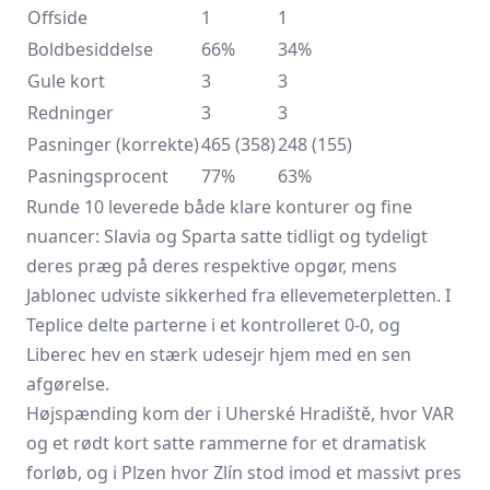
Offside
1
1
Boldbesiddelse
66%
34%
Gule kort
3
3
Redninger
3
3
Pasninger (korrekte)
465 (358)
248 (155)
Pasningsprocent
77%
63%
Runde 10 leverede både klare konturer og fine
nuancer: Slavia og Sparta satte tidligt og tydeligt
deres præg på deres respektive opgør, mens
Jablonec udviste sikkerhed fra ellevemeterpletten. I
Teplice delte parterne i et kontrolleret 0-0, og
Liberec hev en stærk udesejr hjem med en sen
afgørelse.
Højspænding kom der i Uherské Hradiště, hvor VAR
og et rødt kort satte rammerne for et dramatisk
forløb, og i Plzen hvor Zlín stod imod et massivt pres