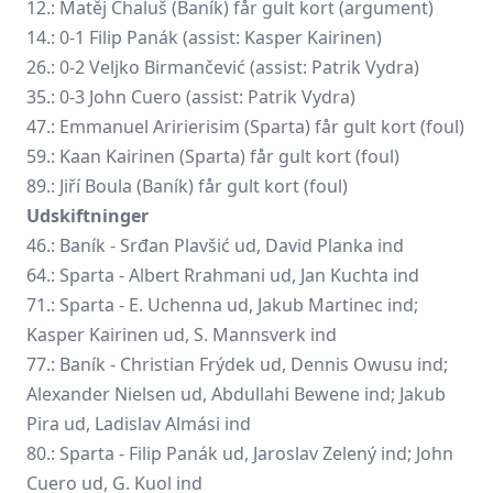
12.:
Matěj Chaluš
(Baník) får gult kort (argument)
14.: 0-1
Filip Panák
(assist: Kasper Kairinen)
26.: 0-2
Veljko Birmančević
(assist: Patrik Vydra)
35.: 0-3 John Cuero (assist: Patrik Vydra)
47.: Emmanuel Aririerisim (Sparta) får gult kort (foul)
59.: Kaan Kairinen (Sparta) får gult kort (foul)
89.:
Jiří Boula
(Baník) får gult kort (foul)
Udskiftninger
46.: Baník - Srđan Plavšić ud, David Planka ind
64.: Sparta - Albert Rrahmani ud,
Jan Kuchta
ind
71.: Sparta - E. Uchenna ud, Jakub Martinec ind;
Kasper Kairinen ud, S. Mannsverk ind
77.: Baník - Christian Frýdek ud, Dennis Owusu ind;
Alexander Nielsen ud, Abdullahi Bewene ind; Jakub
Pira ud,
Ladislav Almási
ind
80.: Sparta - Filip Panák ud,
Jaroslav Zelený
ind; John
Cuero ud, G. Kuol ind