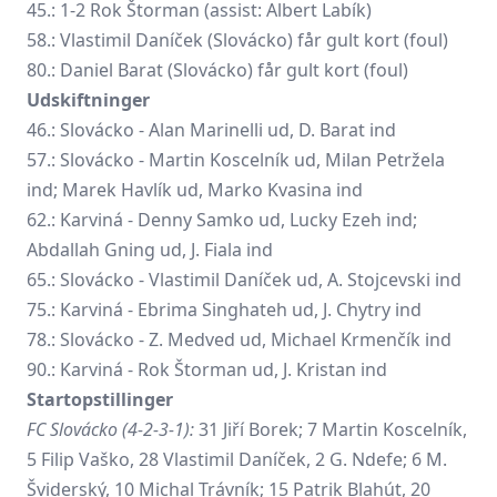
45.: 1-2 Rok Štorman (assist: Albert Labík)
58.: Vlastimil Daníček (Slovácko) får gult kort (foul)
80.: Daniel Barat (Slovácko) får gult kort (foul)
Udskiftninger
46.: Slovácko -
Alan Marinelli
ud, D. Barat ind
57.: Slovácko -
Martin Koscelník
ud,
Milan Petržela
ind; Marek Havlík ud, Marko Kvasina ind
62.: Karviná -
Denny Samko
ud, Lucky Ezeh ind;
Abdallah Gning ud, J. Fiala ind
65.: Slovácko - Vlastimil Daníček ud, A. Stojcevski ind
75.: Karviná -
Ebrima Singhateh
ud, J. Chytry ind
78.: Slovácko - Z. Medved ud,
Michael Krmenčík
ind
90.: Karviná - Rok Štorman ud, J. Kristan ind
Startopstillinger
FC Slovácko (4-2-3-1):
31 Jiří Borek; 7 Martin Koscelník,
5 Filip Vaško, 28 Vlastimil Daníček, 2 G. Ndefe; 6 M.
Šviderský, 10 Michal Trávník; 15 Patrik Blahút, 20