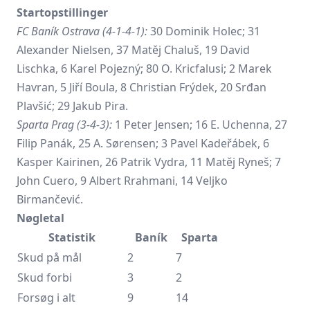
Startopstillinger
FC Baník Ostrava (4-1-4-1):
30 Dominik Holec; 31
Alexander Nielsen, 37 Matěj Chaluš, 19 David
Lischka, 6 Karel Pojezný; 80 O. Kricfalusi; 2 Marek
Havran, 5 Jiří Boula, 8 Christian Frýdek, 20 Srđan
Plavšić; 29 Jakub Pira.
Sparta Prag (3-4-3):
1 Peter Jensen; 16 E. Uchenna, 27
Filip Panák, 25 A. Sørensen; 3 Pavel Kadeřábek, 6
Kasper Kairinen, 26 Patrik Vydra, 11 Matěj Ryneš; 7
John Cuero, 9 Albert Rrahmani, 14 Veljko
Birmančević.
Nøgletal
Statistik
Baník
Sparta
Skud på mål
2
7
Skud forbi
3
2
Forsøg i alt
9
14