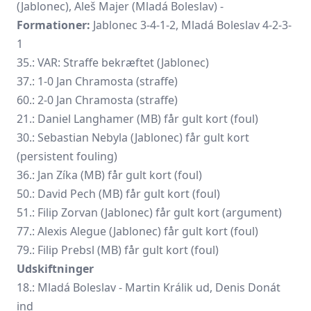
(Jablonec), Aleš Majer (Mladá Boleslav) -
Formationer:
Jablonec 3-4-1-2, Mladá Boleslav 4-2-3-
1
35.: VAR: Straffe bekræftet (Jablonec)
37.: 1-0 Jan Chramosta (straffe)
60.: 2-0 Jan Chramosta (straffe)
21.: Daniel Langhamer (MB) får gult kort (foul)
30.: Sebastian Nebyla (Jablonec) får gult kort
(persistent fouling)
36.: Jan Zíka (MB) får gult kort (foul)
50.: David Pech (MB) får gult kort (foul)
51.: Filip Zorvan (Jablonec) får gult kort (argument)
77.: Alexis Alegue (Jablonec) får gult kort (foul)
79.: Filip Prebsl (MB) får gult kort (foul)
Udskiftninger
18.: Mladá Boleslav -
Martin Králik
ud, Denis Donát
ind