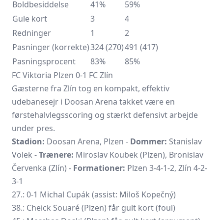
Boldbesiddelse
41%
59%
Gule kort
3
4
Redninger
1
2
Pasninger (korrekte)
324 (270)
491 (417)
Pasningsprocent
83%
85%
FC Viktoria Plzen 0-1 FC Zlín
Gæsterne fra Zlín tog en kompakt, effektiv
udebanesejr i Doosan Arena takket være en
førstehalvlegsscoring og stærkt defensivt arbejde
under pres.
Stadion:
Doosan Arena, Plzen -
Dommer:
Stanislav
Volek -
Trænere:
Miroslav Koubek (Plzen), Bronislav
Červenka (Zlín) -
Formationer:
Plzen 3-4-1-2, Zlín 4-2-
3-1
27.: 0-1 Michal Cupák (assist: Miloš Kopečný)
38.: Cheick Souaré (Plzen) får gult kort (foul)