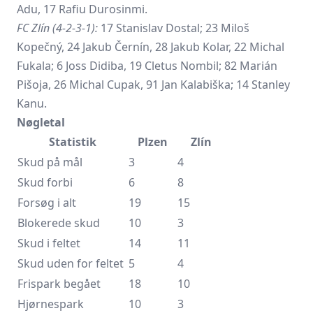
Adu, 17 Rafiu Durosinmi.
FC Zlín (4-2-3-1):
17 Stanislav Dostal; 23 Miloš
Kopečný, 24 Jakub Černín, 28 Jakub Kolar, 22 Michal
Fukala; 6 Joss Didiba, 19 Cletus Nombil; 82 Marián
Pišoja, 26 Michal Cupak, 91 Jan Kalabiška; 14 Stanley
Kanu.
Nøgletal
Statistik
Plzen
Zlín
Skud på mål
3
4
Skud forbi
6
8
Forsøg i alt
19
15
Blokerede skud
10
3
Skud i feltet
14
11
Skud uden for feltet
5
4
Frispark begået
18
10
Hjørnespark
10
3