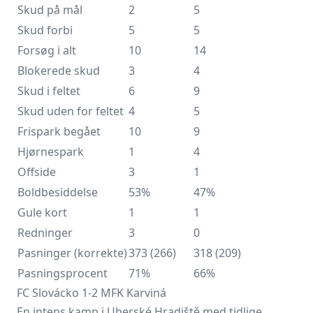
Skud på mål
2
5
Skud forbi
5
5
Forsøg i alt
10
14
Blokerede skud
3
4
Skud i feltet
6
9
Skud uden for feltet
4
5
Frispark begået
10
9
Hjørnespark
1
4
Offside
3
1
Boldbesiddelse
53%
47%
Gule kort
1
1
Redninger
3
0
Pasninger (korrekte)
373 (266)
318 (209)
Pasningsprocent
71%
66%
FC Slovácko 1-2 MFK Karviná
En intens kamp i Uherské Hradiště med tidlige