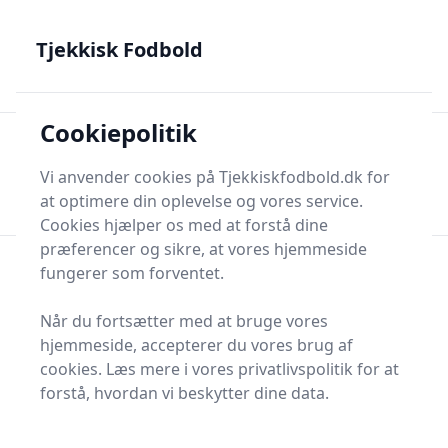
Tjekkisk Fodbold - Fra Prag til Plzeň - tjekkisk fodbold på
dansk
Tjekkisk Fodbold
Cookiepolitik
Tjekkisk Fodbold
Men
Søg nu
Vi anvender cookies på Tjekkiskfodbold.dk for
Søg nu
at optimere din oplevelse og vores service.
Cookies hjælper os med at forstå dine
præferencer og sikre, at vores hjemmeside
fungerer som forventet.
Når du fortsætter med at bruge vores
hjemmeside, accepterer du vores brug af
cookies. Læs mere i vores privatlivspolitik for at
forstå, hvordan vi beskytter dine data.