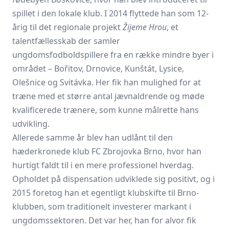
spillet i den lokale klub. I 2014 flyttede han som 12-
årig til det regionale projekt
Žijeme Hrou
, et
talentfællesskab der samler
ungdomsfodboldspillere fra en række mindre byer i
området – Bořitov, Drnovice, Kunštát, Lysice,
Olešnice og Svitávka. Her fik han mulighed for at
træne med et større antal jævnaldrende og møde
kvalificerede trænere, som kunne målrette hans
udvikling.
Allerede samme år blev han udlånt til den
hæderkronede klub FC Zbrojovka Brno, hvor han
hurtigt faldt til i en mere professionel hverdag.
Opholdet på dispensation udviklede sig positivt, og i
2015 foretog han et egentligt klubskifte til Brno-
klubben, som traditionelt investerer markant i
ungdomssektoren. Det var her, han for alvor fik