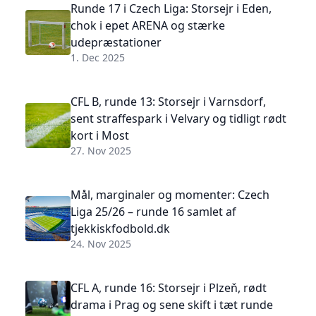
Runde 17 i Czech Liga: Storsejr i Eden,
chok i epet ARENA og stærke
udepræstationer
1. Dec 2025
CFL B, runde 13: Storsejr i Varnsdorf,
sent straffespark i Velvary og tidligt rødt
kort i Most
27. Nov 2025
Mål, marginaler og momenter: Czech
Liga 25/26 – runde 16 samlet af
tjekkiskfodbold.dk
24. Nov 2025
CFL A, runde 16: Storsejr i Plzeň, rødt
drama i Prag og sene skift i tæt runde