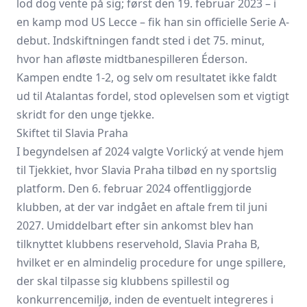
lod dog vente på sig; først den 19. februar 2023 – i
en kamp mod US Lecce – fik han sin officielle Serie A-
debut. Indskiftningen fandt sted i det 75. minut,
hvor han afløste midtbanespilleren Éderson.
Kampen endte 1-2, og selv om resultatet ikke faldt
ud til Atalantas fordel, stod oplevelsen som et vigtigt
skridt for den unge tjekke.
Skiftet til Slavia Praha
I begyndelsen af 2024 valgte Vorlický at vende hjem
til Tjekkiet, hvor Slavia Praha tilbød en ny sportslig
platform. Den 6. februar 2024 offentliggjorde
klubben, at der var indgået en aftale frem til juni
2027. Umiddelbart efter sin ankomst blev han
tilknyttet klubbens reservehold, Slavia Praha B,
hvilket er en almindelig procedure for unge spillere,
der skal tilpasse sig klubbens spillestil og
konkurrencemiljø, inden de eventuelt integreres i