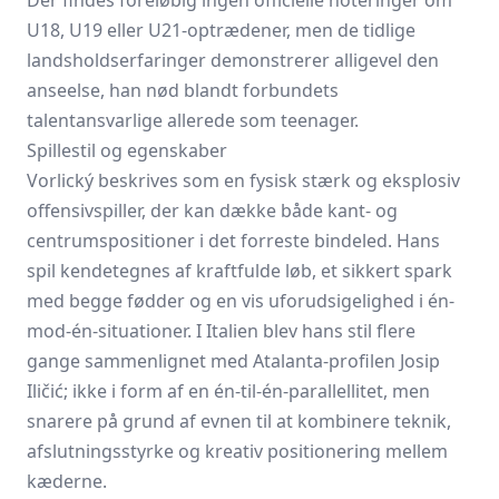
Der findes foreløbig ingen officielle noteringer om
U18, U19 eller U21-optrædener, men de tidlige
landsholdserfaringer demonstrerer alligevel den
anseelse, han nød blandt forbundets
talentansvarlige allerede som teenager.
Spillestil og egenskaber
Vorlický beskrives som en fysisk stærk og eksplosiv
offensivspiller, der kan dække både kant- og
centrumspositioner i det forreste bindeled. Hans
spil kendetegnes af kraftfulde løb, et sikkert spark
med begge fødder og en vis uforudsigelighed i én-
mod-én-situationer. I Italien blev hans stil flere
gange sammenlignet med Atalanta-profilen Josip
Iličić; ikke i form af en én-til-én-parallellitet, men
snarere på grund af evnen til at kombinere teknik,
afslutningsstyrke og kreativ positionering mellem
kæderne.