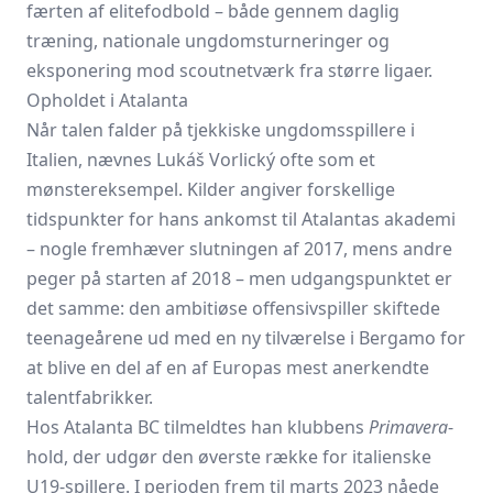
færten af elitefodbold – både gennem daglig
træning, nationale ungdomsturneringer og
eksponering mod scoutnetværk fra større ligaer.
Opholdet i Atalanta
Når talen falder på tjekkiske ungdomsspillere i
Italien, nævnes Lukáš Vorlický ofte som et
mønstereksempel. Kilder angiver forskellige
tidspunkter for hans ankomst til Atalantas akademi
– nogle fremhæver slutningen af 2017, mens andre
peger på starten af 2018 – men udgangspunktet er
det samme: den ambitiøse offensivspiller skiftede
teenageårene ud med en ny tilværelse i Bergamo for
at blive en del af en af Europas mest anerkendte
talentfabrikker.
Hos Atalanta BC tilmeldtes han klubbens
Primavera
-
hold, der udgør den øverste række for italienske
U19-spillere. I perioden frem til marts 2023 nåede