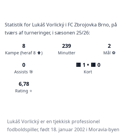
Statistik for Lukáš Vorlický i FC Zbrojovka Brno, på
tværs af turneringer, i sæsonen 25/26:
8
239
2
Kampe (heraf 8 ⬆️)
Minutter
Mål ⚽️
0
🟨 1 • 🟥 0
Assists 🎯
Kort
6,78
Rating ⭐️
Lukáš Vorlický er en tjekkisk professionel
fodboldspiller, født 18. januar 2002 i Moravia-byen