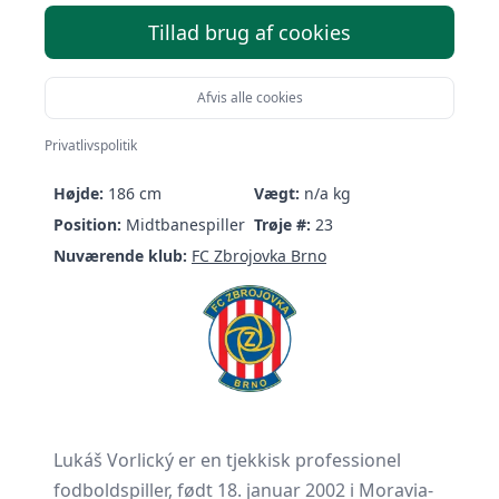
Tillad brug af cookies
Afvis alle cookies
Lukáš Vorlický
Privatlivspolitik
Født:
18/01-2002 (24 år)
Nationalitet:
Czechia
Højde:
186 cm
Vægt:
n/a kg
Position:
Midtbanespiller
Trøje #:
23
Nuværende klub:
FC Zbrojovka Brno
Lukáš Vorlický er en tjekkisk professionel
fodboldspiller, født 18. januar 2002 i Moravia-