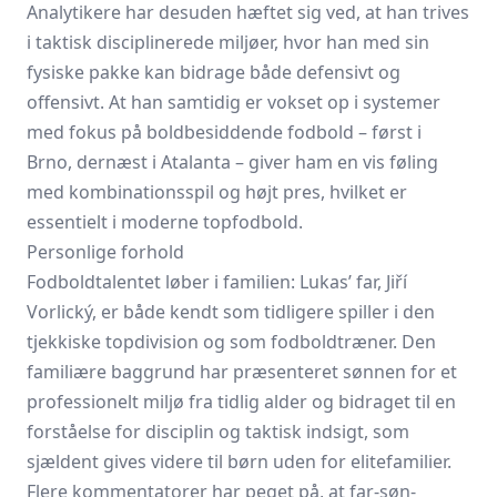
Analytikere har desuden hæftet sig ved, at han trives
i taktisk disciplinerede miljøer, hvor han med sin
fysiske pakke kan bidrage både defensivt og
offensivt. At han samtidig er vokset op i systemer
med fokus på boldbesiddende fodbold – først i
Brno, dernæst i Atalanta – giver ham en vis føling
med kombinationsspil og højt pres, hvilket er
essentielt i moderne topfodbold.
Personlige forhold
Fodboldtalentet løber i familien: Lukas’ far, Jiří
Vorlický, er både kendt som tidligere spiller i den
tjekkiske topdivision og som fodboldtræner. Den
familiære baggrund har præsenteret sønnen for et
professionelt miljø fra tidlig alder og bidraget til en
forståelse for disciplin og taktisk indsigt, som
sjældent gives videre til børn uden for elitefamilier.
Flere kommentatorer har peget på, at far-søn-