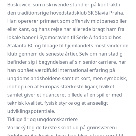
Boskovice, som i skrivende stund er på kontrakt i
den traditionsrige hovedstadsklub SK Slavia Praha.
Han opererer primært som offensiv midtbanespiller
eller kant, og hans rejse har allerede bragt ham fra
lokale baner i Sydmoravien til Serie A-fodbold hos
Atalanta BC og tilbage til hjemlandets mest vindende
klub gennem de seneste årtier. Selv om han stadig
befinder sig i begyndelsen af sin seniorkarriere, har
han opnået værdifuld international erfaring på
ungdomslandsholdene samt et kort, men symbolsk,
indhop i en af Europas stærkeste ligaer, hvilket
samlet giver et nuanceret billede af en spiller med
teknisk kvalitet, fysisk styrke og et anseeligt
udviklingspotentiale.
Tidlige år og ungdomskarriere
Vorlický tog de første skridt ud på grønsværen i
fødebyen Boskovice, hvor han blev introduceret til