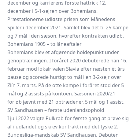
december og karrierens første hattrick 12.
december i 5-1-sejren over Bohemians.
Præstationerne udløste prisen som Månedens
Spiller i december 2021. Samlet blev det til 25 kampe
og 7 mål i den sæson, hvorefter kontrakten udløb.
Bohemians 1905 – to låneaftaler
Bohemians blev et afgørende holdepunkt under
genoptræningen. I foråret 2020 debuterede han 16.
februar mod lokalrivalen Slavia efter næsten ét års
pause og scorede hurtigt to mål i en 3-2-sejr over
Zlín 7. marts. På de otte kampe i foråret stod der 5
mål og 2 assists på kontoen. Sæsonen 2020/21
forløb jævnt med 21 optrædener, 5 mål og 1 assist.
SV Sandhausen – første udenlandsophold
I juli 2022 valgte Pulkrab for første gang at prøve sig
af i udlandet og skrev kontrakt med det tyske 2.
Bundesliga-mandskab SV Sandhausen. Debuten