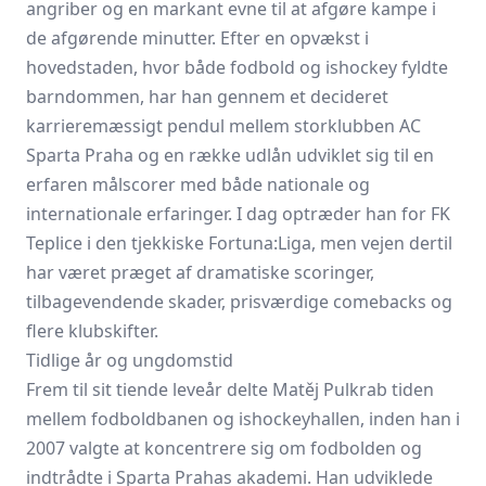
angriber og en markant evne til at afgøre kampe i
de afgørende minutter. Efter en opvækst i
hovedstaden, hvor både fodbold og ishockey fyldte
barndommen, har han gennem et decideret
karrieremæssigt pendul mellem storklubben AC
Sparta Praha og en række udlån udviklet sig til en
erfaren målscorer med både nationale og
internationale erfaringer. I dag optræder han for
FK
Teplice
i den tjekkiske Fortuna:Liga, men vejen dertil
har været præget af dramatiske scoringer,
tilbagevendende skader, prisværdige comebacks og
flere klubskifter.
Tidlige år og ungdomstid
Frem til sit tiende leveår delte Matěj Pulkrab tiden
mellem fodboldbanen og ishockeyhallen, inden han i
2007 valgte at koncentrere sig om fodbolden og
indtrådte i Sparta Prahas akademi. Han udviklede