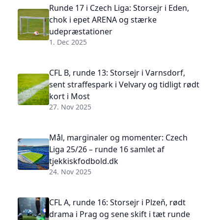
Runde 17 i Czech Liga: Storsejr i Eden,
chok i epet ARENA og stærke
udepræstationer
1. Dec 2025
CFL B, runde 13: Storsejr i Varnsdorf,
sent straffespark i Velvary og tidligt rødt
kort i Most
27. Nov 2025
Mål, marginaler og momenter: Czech
Liga 25/26 – runde 16 samlet af
tjekkiskfodbold.dk
24. Nov 2025
CFL A, runde 16: Storsejr i Plzeň, rødt
drama i Prag og sene skift i tæt runde