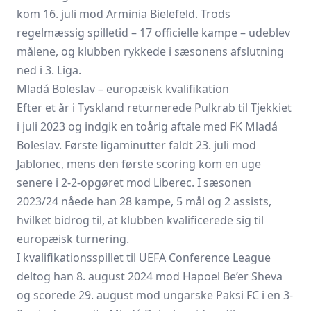
kom 16. juli mod Arminia Bielefeld. Trods
regelmæssig spilletid – 17 officielle kampe – udeblev
målene, og klubben rykkede i sæsonens afslutning
ned i 3. Liga.
Mladá Boleslav – europæisk kvalifikation
Efter et år i Tyskland returnerede Pulkrab til Tjekkiet
i juli 2023 og indgik en toårig aftale med FK Mladá
Boleslav. Første ligaminutter faldt 23. juli mod
Jablonec,
mens den første scoring kom en uge
senere i 2-2-opgøret mod Liberec. I sæsonen
2023/24 nåede han 28 kampe, 5 mål og 2 assists,
hvilket bidrog til, at klubben kvalificerede sig til
europæisk turnering.
I kvalifikationsspillet til UEFA Conference League
deltog han 8. august 2024 mod Hapoel Be’er Sheva
og scorede 29. august mod ungarske Paksi FC i en 3-