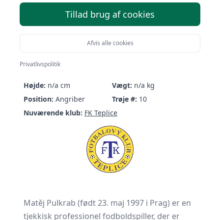
Tillad brug af cookies
Afvis alle cookies
Matěj Pulkrab
Privatlivspolitik
Født:
23/05-1997 (29 år)
Nationalitet:
Czechia
Højde:
n/a cm
Vægt:
n/a kg
Position:
Angriber
Trøje #:
10
Nuværende klub:
FK Teplice
Matěj Pulkrab (født 23. maj 1997 i Prag) er en
tjekkisk professionel fodboldspiller, der er