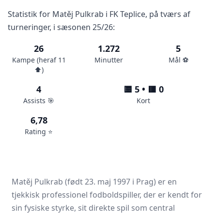
Statistik for Matěj Pulkrab i FK Teplice, på tværs af
turneringer, i sæsonen 25/26:
26
1.272
5
Kampe (heraf 11
Minutter
Mål ⚽️
⬆️)
4
🟨 5 • 🟥 0
Assists 🎯
Kort
6,78
Rating ⭐️
Matěj Pulkrab (født 23. maj 1997 i Prag) er en
tjekkisk professionel fodboldspiller, der er kendt for
sin fysiske styrke, sit direkte spil som central