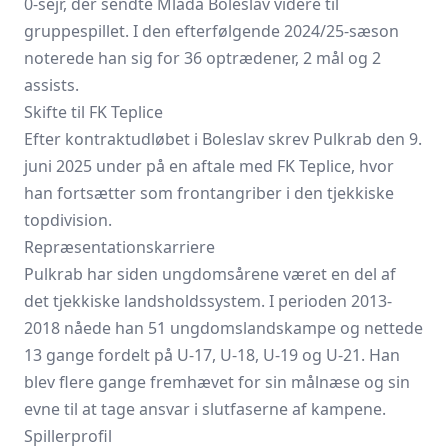
0-sejr, der sendte Mladá Boleslav videre til
gruppespillet. I den efterfølgende 2024/25-sæson
noterede han sig for 36 optrædener, 2 mål og 2
assists.
Skifte til FK Teplice
Efter kontraktudløbet i Boleslav skrev Pulkrab den 9.
juni 2025 under på en aftale med FK Teplice, hvor
han fortsætter som frontangriber i den tjekkiske
topdivision.
Repræsentationskarriere
Pulkrab har siden ungdomsårene været en del af
det tjekkiske landsholdssystem. I perioden 2013-
2018 nåede han 51 ungdomslandskampe og nettede
13 gange fordelt på U-17, U-18, U-19 og U-21. Han
blev flere gange fremhævet for sin målnæse og sin
evne til at tage ansvar i slutfaserne af kampene.
Spillerprofil