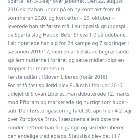
Sparta i en 3-0-sejr over Jablonec. Den 22. august
2016 skrev han under på en ny kontrakt frem til
sommeren 2020, og kort efter – 20. oktober –
leverede han sit første mål i europæisk gruppespil,
da Sparta slog Hapoel Be’er Sheva 1-0 på udebane.
I alt noterede han sig for 24 kampe og 7 scoringer i
sæsonen 2016/17, men en ankelskade begrænsede
spilleminutterne i foråret og satte midlertidigt en
stopper for momentum.
Første udlån til Slovan Liberec (forår 2016)
For at få fast spilletid blev Pulkrab i februar 2016
udlejet til Slovan Liberec. Han debuterede 12. marts
mod Příbram og markerede sig hurtigt som super-
sub. Den første ligascoring faldt 30. april i en 4-2-sejr
over Zbrojovka Brno. I sæsonens allersidste tre
runder nettede han fire gange og sikrede Liberec
den endelige tredjeplads. Statistisk blev det til 7