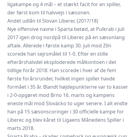
ligakampe og 4 mål – et stærkt facit for en spiller,
der først kom til halvvejs i sæsonen.
Andet udlån til Slovan Liberec (2017/18)
Nye offensive navne i Sparta betød, at Pulkrab i juli
2017 igen drog nordpå til Liberec på en sæsonlang
aftale. Allerede i første kamp 30. juli mod Zlín
scorede han sejrsmålet til 1-0. Efter en stille
efterårshalvdel eksploderede målkontoen i det
tidlige forår 2018: Han scorede i hver af de fem
første forårsrunder, hvilket ingen spiller havde
formået i 35 år. Blandt højdepunkterne var to kasser
i 2-0-opgøret mod Brno 16. marts og kampens
eneste mål mod Slovácko to uger senere. I alt endte
han på 15 sæsonscoringer i 30 officielle kampe for
Liberec og blev kåret til Ligaens Månedens Spiller i
marts 2018.
Sparta Praha – skader, comeback og europæisk cup