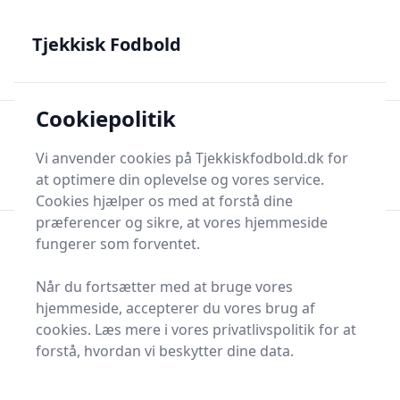
Tjekkisk Fodbold - Fra Prag til Plzeň - tjekkisk fodbold på
dansk
Tjekkisk Fodbold
Cookiepolitik
Tjekkisk Fodbold
Men
Søg nu
Vi anvender cookies på Tjekkiskfodbold.dk for
Søg nu
at optimere din oplevelse og vores service.
Cookies hjælper os med at forstå dine
præferencer og sikre, at vores hjemmeside
fungerer som forventet.
Når du fortsætter med at bruge vores
hjemmeside, accepterer du vores brug af
cookies. Læs mere i vores privatlivspolitik for at
forstå, hvordan vi beskytter dine data.