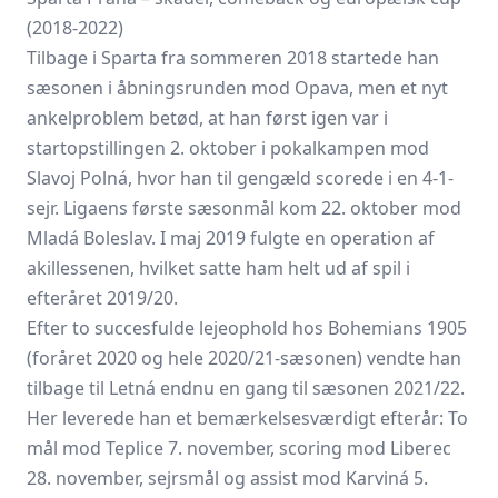
(2018-2022)
Tilbage i Sparta fra sommeren 2018 startede han
sæsonen i åbningsrunden mod Opava, men et nyt
ankelproblem betød, at han først igen var i
startopstillingen 2. oktober i pokalkampen mod
Slavoj Polná, hvor han til gengæld scorede i en 4-1-
sejr. Ligaens første sæsonmål kom 22. oktober mod
Mladá Boleslav. I maj 2019 fulgte en operation af
akillessenen, hvilket satte ham helt ud af spil i
efteråret 2019/20.
Efter to succesfulde lejeophold hos
Bohemians 1905
(foråret 2020 og hele 2020/21-sæsonen) vendte han
tilbage til Letná endnu en gang til sæsonen 2021/22.
Her leverede han et bemærkelsesværdigt efterår: To
mål mod Teplice 7. november, scoring mod Liberec
28. november, sejrsmål og assist mod Karviná 5.