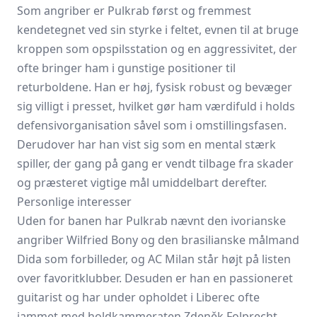
Som angriber er Pulkrab først og fremmest
kendetegnet ved sin styrke i feltet, evnen til at bruge
kroppen som opspilsstation og en aggressivitet, der
ofte bringer ham i gunstige positioner til
returboldene. Han er høj, fysisk robust og bevæger
sig villigt i presset, hvilket gør ham værdifuld i holds
defensivorganisation såvel som i omstillingsfasen.
Derudover har han vist sig som en mental stærk
spiller, der gang på gang er vendt tilbage fra skader
og præsteret vigtige mål umiddelbart derefter.
Personlige interesser
Uden for banen har Pulkrab nævnt den ivorianske
angriber Wilfried Bony og den brasilianske målmand
Dida som forbilleder, og AC Milan står højt på listen
over favoritklubber. Desuden er han en passioneret
guitarist og har under opholdet i Liberec ofte
jammet med holdkammeraten Zdeněk Folprecht.