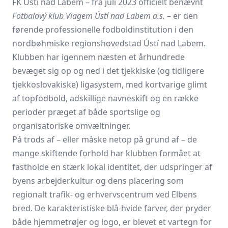
FK Ústí nad Labem – fra juli 2023 officielt benævnt
Fotbalový klub Viagem Ústí nad Labem a.s.
– er den
førende professionelle fodboldinstitution i den
nordbøhmiske regionshovedstad Ústí nad Labem.
Klubben har igennem næsten et århundrede
bevæget sig op og ned i det tjekkiske (og tidligere
tjekkoslovakiske) ligasystem, med kortvarige glimt
af topfodbold, adskillige navneskift og en række
perioder præget af både sportslige og
organisatoriske omvæltninger.
På trods af – eller måske netop på grund af – de
mange skiftende forhold har klubben formået at
fastholde en stærk lokal identitet, der udspringer af
byens arbejderkultur og dens placering som
regionalt trafik- og erhvervscentrum ved Elbens
bred. De karakteristiske blå-hvide farver, der pryder
både hjemmetrøjer og logo, er blevet et vartegn for