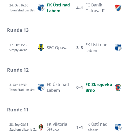
FK Ústí nad
FC Baník
24. Oct 16:00
4–1
Labem
Ostrava II
Town Stadium Usti
Runde 13
FK Ústí nad
17. Oct 15:30
SFC Opava
3–3
Labem
Simply Arena
Runde 12
FK Ústí nad
FC Zbrojovka
3. Oct 15:30
0–1
Labem
Brno
Town Stadium Usti
Runde 11
FK Viktoria
FK Ústí nad
28. Sep 08:15
1–1
Žižkov
Labem
Stadium Viktoria Zizkov