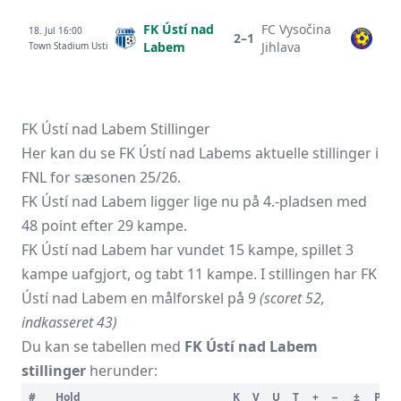
FK Ústí nad
FC Vysočina
18. Jul 16:00
2–1
Labem
Jihlava
Town Stadium Usti
FK Ústí nad Labem Stillinger
Her kan du se FK Ústí nad Labems aktuelle stillinger i
FNL for sæsonen 25/26.
FK Ústí nad Labem ligger lige nu på 4.-pladsen med
48 point efter 29 kampe.
FK Ústí nad Labem har vundet 15 kampe, spillet 3
kampe uafgjort, og tabt 11 kampe. I stillingen har FK
Ústí nad Labem en målforskel på 9
(scoret 52,
indkasseret 43)
Du kan se tabellen med
FK Ústí nad Labem
stillinger
herunder:
#
Hold
K
V
U
T
+
−
±
P