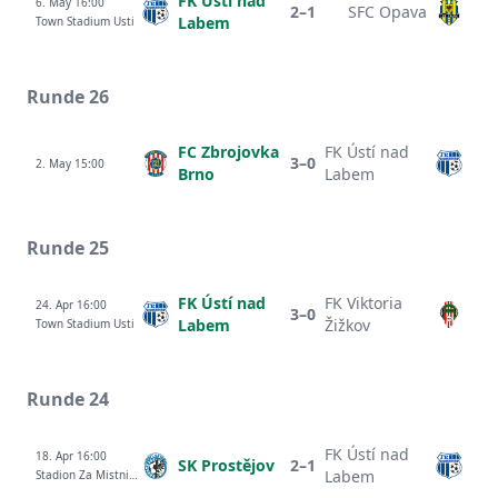
FK Ústí nad
6. May 16:00
2–1
SFC Opava
Labem
Town Stadium Usti
Runde 26
FC Zbrojovka
FK Ústí nad
3–0
2. May 15:00
Brno
Labem
Runde 25
FK Ústí nad
FK Viktoria
24. Apr 16:00
3–0
Labem
Žižkov
Town Stadium Usti
Runde 24
FK Ústí nad
18. Apr 16:00
SK Prostějov
2–1
Labem
Stadion Za Mistnim nadrazim