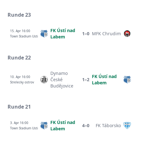
Runde 23
FK Ústí nad
15. Apr 16:00
1–0
MFK Chrudim
Labem
Town Stadium Usti
Runde 22
Dynamo
FK Ústí nad
10. Apr 16:00
České
1–2
Labem
Strelecky ostrov
Budějovice
Runde 21
FK Ústí nad
3. Apr 16:00
4–0
FK Táborsko
Labem
Town Stadium Usti