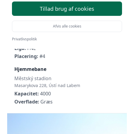
Tillad brug af cookies
FK Ústí nad Labem
Afvis alle cookies
Privatlivspolitik
Grundlagt:
1927
Liga:
FNL
Placering:
#4
Hjemmebane
Městský stadion
Masarykova 228, Ústí nad Labem
Kapacitet:
4000
Overflade:
Græs