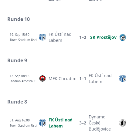
Runde 10
FK Ústí nad
19. Sep 15:30
1–2
SK Prostějov
Labem
Town Stadium Usti
Runde 9
FK Ústí nad
13. Sep 08:15
MFK Chrudim
1–1
Labem
Stadion Arnosta Kostala
Runde 8
Dynamo
FK Ústí nad
31. Aug 16:00
3–2
České
Labem
Town Stadium Usti
Budějovice