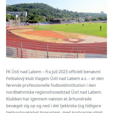
FK Ústí nad Labem – fra juli 2023 officielt benævnt
Fotbalový klub Viagem Ústí nad Labem a.s. – er den
førende professionelle fodboldinstitution i den
nordbøhmiske regionshovedstad Ústí nad Labem.
Klubben har igennem næsten et århundrede
bevæget sig op og ned i det tjekkiske (og tidligere
tjekkoslovakiske) ligasystem, med kortvarige glimt