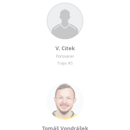
V. Citek
Forsvarer
Trøje #5
Tomáš Vondrášek