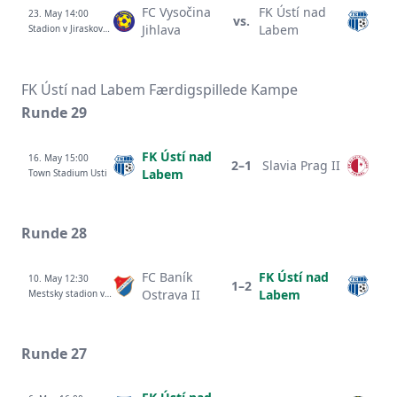
FC Vysočina
FK Ústí nad
23. May 14:00
vs.
Jihlava
Labem
Stadion v Jiraskove ulici
FK Ústí nad Labem Færdigspillede Kampe
Runde 29
FK Ústí nad
16. May 15:00
2–1
Slavia Prag II
Labem
Town Stadium Usti
Runde 28
FC Baník
FK Ústí nad
10. May 12:30
1–2
Ostrava II
Labem
Mestsky stadion v Ostrave-Vitkovicich
Runde 27