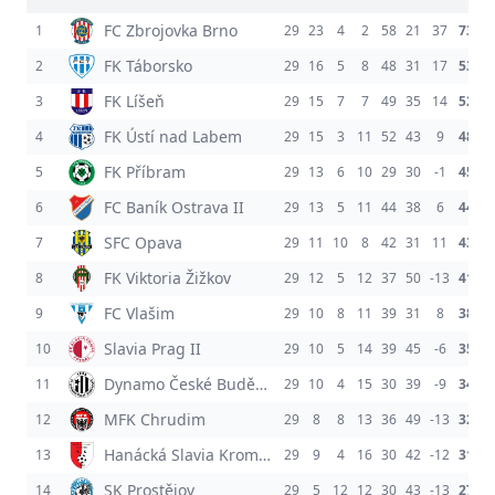
FC Zbrojovka Brno
1
29
23
4
2
58
21
37
73
FK Táborsko
2
29
16
5
8
48
31
17
53
FK Líšeň
3
29
15
7
7
49
35
14
52
FK Ústí nad Labem
4
29
15
3
11
52
43
9
48
FK Příbram
5
29
13
6
10
29
30
-1
45
FC Baník Ostrava II
6
29
13
5
11
44
38
6
44
SFC Opava
7
29
11
10
8
42
31
11
43
FK Viktoria Žižkov
8
29
12
5
12
37
50
-13
41
FC Vlašim
9
29
10
8
11
39
31
8
38
Slavia Prag II
10
29
10
5
14
39
45
-6
35
Dynamo České Budějovice
11
29
10
4
15
30
39
-9
34
MFK Chrudim
12
29
8
8
13
36
49
-13
32
Hanácká Slavia Kroměříž
13
29
9
4
16
30
42
-12
31
SK Prostějov
14
29
5
12
12
30
43
-13
27