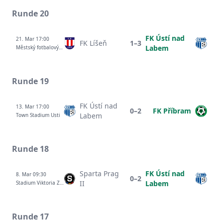
Runde 20
FK Ústí nad
21. Mar 17:00
FK Líšeň
1–3
Labem
Městský fotbalový stadion Srbská
Runde 19
FK Ústí nad
13. Mar 17:00
0–2
FK Příbram
Labem
Town Stadium Usti
Runde 18
Sparta Prag
FK Ústí nad
8. Mar 09:30
0–2
II
Labem
Stadium Viktoria Zizkov
Runde 17