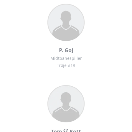
P. Goj
Midtbanespiller
Trøje #19
Tomáš Kott