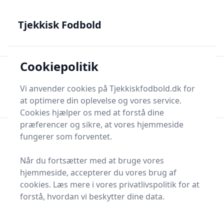
Tjekkisk Fodbold - Fra Prag til Plzeň - tjekkisk fodbold på
dansk
Tjekkisk Fodbold
Cookiepolitik
Tjekkisk Fodbold
Men
Søg nu
Vi anvender cookies på Tjekkiskfodbold.dk for
Søg nu
at optimere din oplevelse og vores service.
Cookies hjælper os med at forstå dine
præferencer og sikre, at vores hjemmeside
fungerer som forventet.
Når du fortsætter med at bruge vores
hjemmeside, accepterer du vores brug af
cookies. Læs mere i vores privatlivspolitik for at
forstå, hvordan vi beskytter dine data.