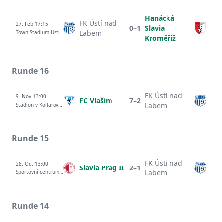
Hanácká
FK Ústí nad
27. Feb 17:15
0–1
Slavia
Labem
Town Stadium Usti
Kroměříž
Runde 16
FK Ústí nad
9. Nov 13:00
FC Vlašim
7–2
Labem
Stadion v Kollarove ulici
Runde 15
FK Ústí nad
28. Oct 13:00
Slavia Prag II
2–1
Labem
Sportovní centrum Radotín
Runde 14