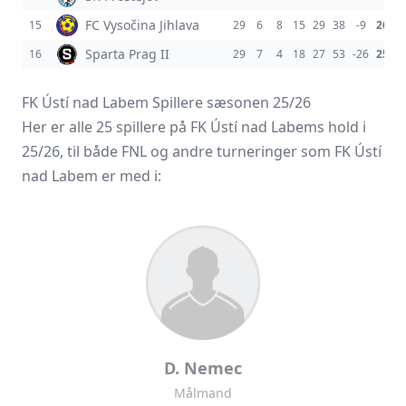
FC Vysočina Jihlava
15
29
6
8
15
29
38
-9
26
Sparta Prag II
16
29
7
4
18
27
53
-26
25
FK Ústí nad Labem Spillere sæsonen 25/26
Her er alle 25 spillere på FK Ústí nad Labems hold i
25/26, til både FNL og andre turneringer som FK Ústí
nad Labem er med i:
D. Nemec
Målmand