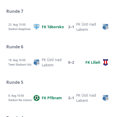
Runde 7
FK Ústí nad
23. Aug 15:00
FK Táborsko
2–1
Labem
Stadion Kvapilova
Runde 6
FK Ústí nad
18. Aug 16:00
0–2
FK Líšeň
Labem
Town Stadium Usti
Runde 5
FK Ústí nad
8. Aug 16:00
FK Příbram
2–1
Labem
Stadion Na Litavce