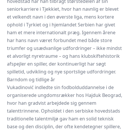
hovedstad har han tilbragt størstedelen af sin
seniorkarriere i Tjekkiet, hvor han navnlig er blevet
et velkendt navn i den øverste liga, mens kortere
ophold i Tyrkiet og i hjemlandet Serbien har givet
ham et mere internationalt præg. Igennem årene
har hans navn været forbundet med både store
triumfer og usædvanlige udfordringer – ikke mindst
et alvorligt nyretraume – og hans klubskiftehistorik
afspejler en spiller, der kontinuerligt har søgt
spilletid, udvikling og nye sportslige udfordringer.
Barndom og tidlige år
Vukadinović indledte sin fodbolduddannelse i de
organiserede ungdomsrækker hos Hajduk Beograd,
hvor han gradvist arbejdede sig gennem
talenttrinnene. Opholdet i den serbiske hovedstads
traditionelle talentmiljø gav ham en solid teknisk
base og den disciplin, der ofte kendetegner spillere,