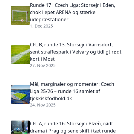
Runde 17 i Czech Liga: Storsejr i Eden,
chok i epet ARENA og stærke
udepræstationer
1. Dec 2025
CFL B, runde 13: Storsejr i Varnsdorf,
sent straffespark i Velvary og tidligt rødt
kort i Most
27. Nov 2025
Mål, marginaler og momenter: Czech
Liga 25/26 – runde 16 samlet af
tjekkiskfodbold.dk
24. Nov 2025
CFL A, runde 16: Storsejr i Plzeň, rødt
drama i Prag og sene skift i tæt runde