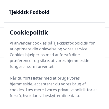
Tjekkisk Fodbold - Fra Prag til Plzeň - tjekkisk fodbold på
dansk
Tjekkisk Fodbold
Cookiepolitik
Tjekkisk Fodbold
Men
Søg nu
Vi anvender cookies på Tjekkiskfodbold.dk for
Søg nu
at optimere din oplevelse og vores service.
Cookies hjælper os med at forstå dine
præferencer og sikre, at vores hjemmeside
fungerer som forventet.
Når du fortsætter med at bruge vores
hjemmeside, accepterer du vores brug af
cookies. Læs mere i vores privatlivspolitik for at
forstå, hvordan vi beskytter dine data.