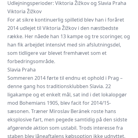
Udlejningsperioder: Viktoria Žižkov og Slavia Praha
Viktoria Žižkov
For at sikre kontinuerlig spilletid blev han i foråret
2014 udlejet til Viktoria Žižkov i den næstbedste
række. Her nåede han 13 kampe og tre scoringer, og
han fik arbejdet intensivt med sin afslutningsdel,
som tidligere var blevet fremhævet som et
forbedringsområde.
Slavia Praha
Sommeren 2014 førte til endnu et ophold i Prag –
denne gang hos traditionsklubben Slavia. 22
ligakampe og et enkelt mål, sat ind i det lokalopgør
mod Bohemians 1905, blev facit for 2014/15-
sæsonen. Træner Miroslav Beránek roste hans
eksplosive fart, men pegede samtidig på den sidste
afgørende aktion som ustabil. Trods interesse fra
staben blev låneaftalens købsoption ikke udnyttet,