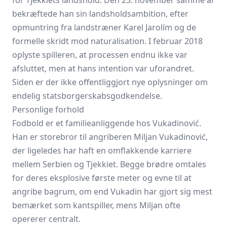
for Tjekkiets landshold. Den 23. november samme år
bekræftede han sin landsholdsambition, efter
opmuntring fra landstræner Karel Jarolím og de
formelle skridt mod naturalisation. I februar 2018
oplyste spilleren, at processen endnu ikke var
afsluttet, men at hans intention var uforandret.
Siden er der ikke offentliggjort nye oplysninger om
endelig statsborgerskabsgodkendelse.
Personlige forhold
Fodbold er et familieanliggende hos Vukadinović.
Han er storebror til angriberen Miljan Vukadinović,
der ligeledes har haft en omflakkende karriere
mellem Serbien og Tjekkiet. Begge brødre omtales
for deres eksplosive første meter og evne til at
angribe bagrum, om end Vukadin har gjort sig mest
bemærket som kantspiller, mens Miljan ofte
opererer centralt.