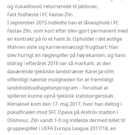
og Vukadinović returnerede til Jablonec.
Fast fodfæste i FC Fastav Zlín
I september 2015 indledte han et låneophold i FC
Fastav Zlín, som kort efter blev gjort permanent med
en kontrakt på to et halvt år. Opholdet i det østlige
Mähren viste sig karrieremæssigt frugtbart: Han
blev hurtigt en nøglespiller på højrekanten, og hans
bidrag i efteråret 2016 var så markant, at den
daværende tjekkiske landstræner Karel Jarolím
offentligt nævnte muligheden for et fremtidigt
landsholdsudtagelsesprogram – forudsat at
spilleren kunne opnå tjekkisk statsborgerskab.
Klimakset kom den 17. maj 2017, hvor han deltog i
pokalfinalen mod
SFC Opava
på Andrův stadion i
Olomouc. Zlín vandt 1-0 og indløste dermed billet til
gruppespillet i UEFA Europa League 2017/18, en