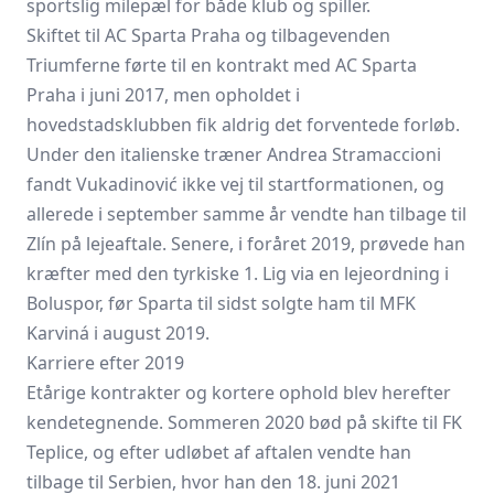
sportslig milepæl for både klub og spiller.
Skiftet til AC Sparta Praha og tilbagevenden
Triumferne førte til en kontrakt med AC Sparta
Praha i juni 2017, men opholdet i
hovedstadsklubben fik aldrig det forventede forløb.
Under den italienske træner Andrea Stramaccioni
fandt Vukadinović ikke vej til startformationen, og
allerede i september samme år vendte han tilbage til
Zlín på lejeaftale. Senere, i foråret 2019, prøvede han
kræfter med den tyrkiske 1. Lig via en lejeordning i
Boluspor, før Sparta til sidst solgte ham til
MFK
Karviná
i august 2019.
Karriere efter 2019
Etårige kontrakter og kortere ophold blev herefter
kendetegnende. Sommeren 2020 bød på skifte til FK
Teplice, og efter udløbet af aftalen vendte han
tilbage til Serbien, hvor han den 18. juni 2021