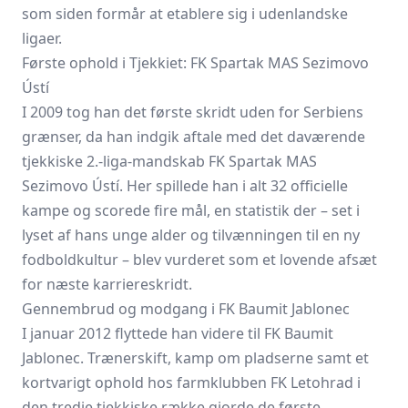
som siden formår at etablere sig i udenlandske
ligaer.
Første ophold i Tjekkiet: FK Spartak MAS Sezimovo
Ústí
I 2009 tog han det første skridt uden for Serbiens
grænser, da han indgik aftale med det daværende
tjekkiske 2.-liga-mandskab FK Spartak MAS
Sezimovo Ústí. Her spillede han i alt 32 officielle
kampe og scorede fire mål, en statistik der – set i
lyset af hans unge alder og tilvænningen til en ny
fodboldkultur – blev vurderet som et lovende afsæt
for næste karriereskridt.
Gennembrud og modgang i FK Baumit Jablonec
I januar 2012 flyttede han videre til FK Baumit
Jablonec.
Trænerskift, kamp om pladserne samt et
kortvarigt ophold hos farmklubben FK Letohrad i
den tredje tjekkiske række gjorde de første