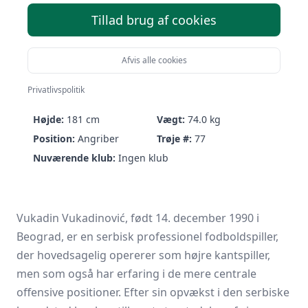
Tillad brug af cookies
Afvis alle cookies
Vukadin Vukadinović
Privatlivspolitik
Født:
14/12-1990 (35 år)
Nationalitet:
Serbia
Højde:
181 cm
Vægt:
74.0 kg
Position:
Angriber
Trøje #:
77
Nuværende klub:
Ingen klub
Vukadin Vukadinović, født 14. december 1990 i
Beograd, er en serbisk professionel fodboldspiller,
der hovedsagelig opererer som højre kantspiller,
men som også har erfaring i de mere centrale
offensive positioner. Efter sin opvækst i den serbiske