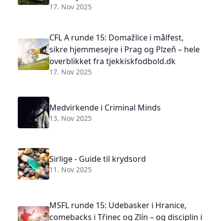
17. Nov 2025
CFL A runde 15: Domažlice i målfest,
sikre hjemmesejre i Prag og Plzeň – hele
overblikket fra tjekkiskfodbold.dk
17. Nov 2025
Medvirkende i Criminal Minds
13. Nov 2025
Sirlige - Guide til krydsord
11. Nov 2025
MSFL runde 15: Udebasker i Hranice,
comebacks i Třinec og Zlín – og disciplin i