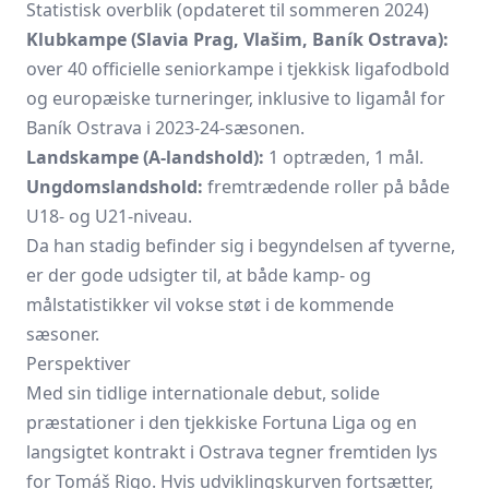
Statistisk overblik (opdateret til sommeren 2024)
Klubkampe (Slavia Prag, Vlašim, Baník Ostrava):
over 40 officielle seniorkampe i tjekkisk ligafodbold
og europæiske turneringer, inklusive to ligamål for
Baník Ostrava i 2023-24-sæsonen.
Landskampe (A-landshold):
1 optræden, 1 mål.
Ungdomslandshold:
fremtrædende roller på både
U18- og U21-niveau.
Da han stadig befinder sig i begyndelsen af tyverne,
er der gode udsigter til, at både kamp- og
målstatistikker vil vokse støt i de kommende
sæsoner.
Perspektiver
Med sin tidlige internationale debut, solide
præstationer i den tjekkiske Fortuna Liga og en
langsigtet kontrakt i Ostrava tegner fremtiden lys
for Tomáš Rigo. Hvis udviklingskurven fortsætter,