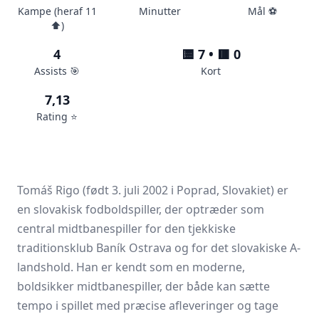
Kampe (heraf 11
Minutter
Mål ⚽️
⬆️)
4
🟨 7 • 🟥 0
Assists 🎯
Kort
7,13
Rating ⭐️
Tomáš Rigo (født 3. juli 2002 i Poprad, Slovakiet) er
en slovakisk fodboldspiller, der optræder som
central midtbanespiller for den tjekkiske
traditionsklub Baník Ostrava og for det slovakiske A-
landshold. Han er kendt som en moderne,
boldsikker midtbanespiller, der både kan sætte
tempo i spillet med præcise afleveringer og tage