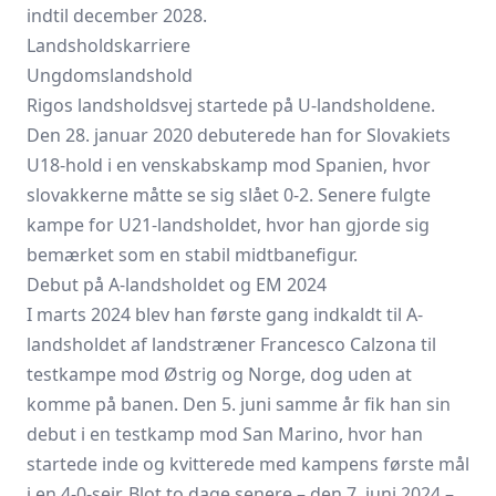
indtil december 2028.
Landsholdskarriere
Ungdomslandshold
Rigos landsholdsvej startede på U-landsholdene.
Den 28. januar 2020 debuterede han for Slovakiets
U18-hold i en venskabskamp mod Spanien, hvor
slovakkerne måtte se sig slået 0-2. Senere fulgte
kampe for U21-landsholdet, hvor han gjorde sig
bemærket som en stabil midtbanefigur.
Debut på A-landsholdet og EM 2024
I marts 2024 blev han første gang indkaldt til A-
landsholdet af landstræner Francesco Calzona til
testkampe mod Østrig og Norge, dog uden at
komme på banen. Den 5. juni samme år fik han sin
debut i en testkamp mod San Marino, hvor han
startede inde og kvitterede med kampens første mål
i en 4-0-sejr. Blot to dage senere – den 7. juni 2024 –