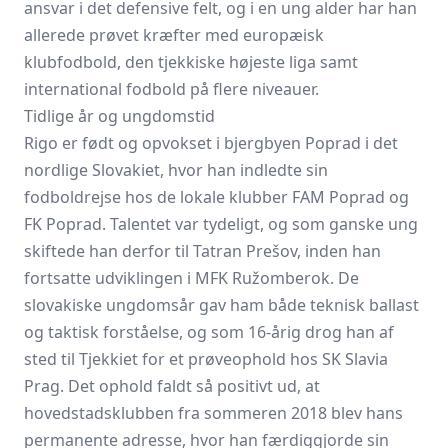
ansvar i det defensive felt, og i en ung alder har han
allerede prøvet kræfter med europæisk
klubfodbold, den tjekkiske højeste liga samt
international fodbold på flere niveauer.
Tidlige år og ungdomstid
Rigo er født og opvokset i bjergbyen Poprad i det
nordlige Slovakiet, hvor han indledte sin
fodboldrejse hos de lokale klubber FAM Poprad og
FK Poprad. Talentet var tydeligt, og som ganske ung
skiftede han derfor til Tatran Prešov, inden han
fortsatte udviklingen i MFK Ružomberok. De
slovakiske ungdomsår gav ham både teknisk ballast
og taktisk forståelse, og som 16-årig drog han af
sted til Tjekkiet for et prøveophold hos SK Slavia
Prag. Det ophold faldt så positivt ud, at
hovedstadsklubben fra sommeren 2018 blev hans
permanente adresse, hvor han færdiggjorde sin