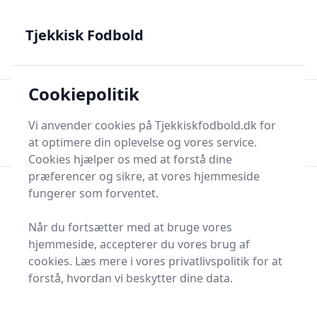
Tjekkisk Fodbold - Fra Prag til Plzeň - tjekkisk fodbold på
dansk
Tjekkisk Fodbold
Cookiepolitik
Tjekkisk Fodbold
Men
Søg nu
Vi anvender cookies på Tjekkiskfodbold.dk for
Søg nu
at optimere din oplevelse og vores service.
Cookies hjælper os med at forstå dine
præferencer og sikre, at vores hjemmeside
fungerer som forventet.
Når du fortsætter med at bruge vores
hjemmeside, accepterer du vores brug af
cookies. Læs mere i vores privatlivspolitik for at
forstå, hvordan vi beskytter dine data.