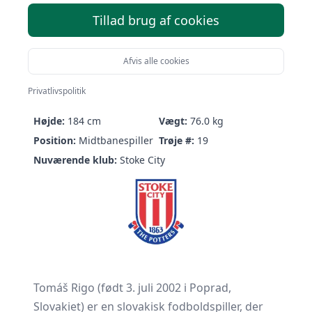
Tillad brug af cookies
Afvis alle cookies
Tomáš Rigo
Privatlivspolitik
Født:
03/07-2002 (24 år)
Nationalitet:
Slovakia
Højde:
184 cm
Vægt:
76.0 kg
Position:
Midtbanespiller
Trøje #:
19
Nuværende klub:
Stoke City
Tomáš Rigo (født 3. juli 2002 i Poprad,
Slovakiet) er en slovakisk fodboldspiller, der