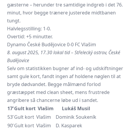
gæsterne – herunder tre samtidige indgreb i det 76.
minut, hvor begge trænere justerede midtbanen
tungt.
Halvlegsstilling: 1-0.
Overtid: +5 minutter.
Dynamo České Budějovice 0-0 FC Vlašim
8. august 2025, 17.30 lokal tid – Střelecký ostrov, České
Budějovice
Selv om statistikken bugner af ind- og udskiftninger
samt gule kort, fandt ingen af holdene nøglen til at
bryde dødvandet. Begge målmænd forlod
græstæppet med clean sheet, mens frustrede
angribere så chancerne løbe ud i sandet.
17’
Gult kort
Vlašim
Lukáš Musil
53’
Gult kort
Vlašim
Dominik Soukeník
90’
Gult kort
Vlašim
D. Kasparek