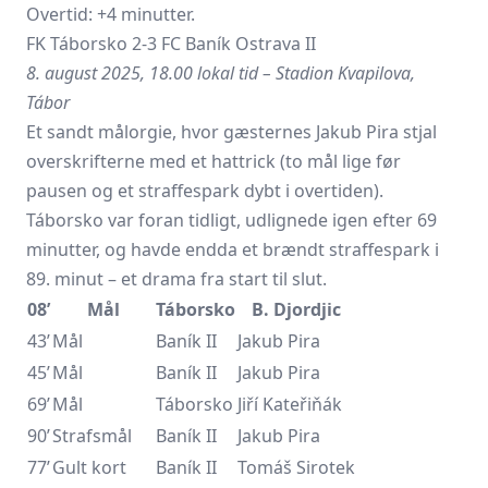
Overtid: +4 minutter.
FK Táborsko 2-3 FC Baník Ostrava II
8. august 2025, 18.00 lokal tid – Stadion Kvapilova,
Tábor
Et sandt målorgie, hvor gæsternes Jakub Pira stjal
overskrifterne med et hattrick (to mål lige før
pausen og et straffespark dybt i overtiden).
Táborsko var foran tidligt, udlignede igen efter 69
minutter, og havde endda et brændt straffespark i
89. minut – et drama fra start til slut.
08’
Mål
Táborsko
B. Djordjic
43’
Mål
Baník II
Jakub Pira
45’
Mål
Baník II
Jakub Pira
69’
Mål
Táborsko
Jiří Kateřiňák
90’
Strafsmål
Baník II
Jakub Pira
77’
Gult kort
Baník II
Tomáš Sirotek