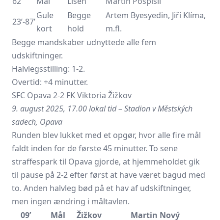
62’
Mål
Líšeň
Martin Pospíšil
Gule
Begge
Artem Byesyedin, Jiří Klíma,
23’-87’
kort
hold
m.fl.
Begge mandskaber udnyttede alle fem
udskiftninger.
Halvlegsstilling: 1-2.
Overtid: +4 minutter.
SFC Opava 2-2 FK Viktoria Žižkov
9. august 2025, 17.00 lokal tid – Stadion v Městských
sadech, Opava
Runden blev lukket med et opgør, hvor alle fire mål
faldt inden for de første 45 minutter. To sene
straffespark til Opava gjorde, at hjemmeholdet gik
til pause på 2-2 efter først at have været bagud med
to. Anden halvleg bød på et hav af udskiftninger,
men ingen ændring i måltavlen.
09’
Mål
Žižkov
Martin Nový