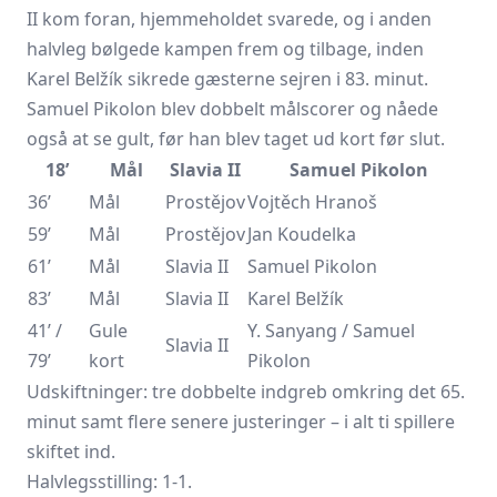
II kom foran, hjemmeholdet svarede, og i anden
halvleg bølgede kampen frem og tilbage, inden
Karel Belžík sikrede gæsterne sejren i 83. minut.
Samuel Pikolon blev dobbelt målscorer og nåede
også at se gult, før han blev taget ud kort før slut.
18’
Mål
Slavia II
Samuel Pikolon
36’
Mål
Prostějov
Vojtěch Hranoš
59’
Mål
Prostějov
Jan Koudelka
61’
Mål
Slavia II
Samuel Pikolon
83’
Mål
Slavia II
Karel Belžík
41’ /
Gule
Y. Sanyang / Samuel
Slavia II
79’
kort
Pikolon
Udskiftninger: tre dobbelte indgreb omkring det 65.
minut samt flere senere justeringer – i alt ti spillere
skiftet ind.
Halvlegsstilling: 1-1.