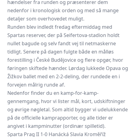
hændelser fra runden og præsenterer dem
nedenfor i kronologisk orden og med så mange
detaljer som overhovedet muligt.
Runden blev indledt fredag eftermiddag med
Spartas reserver, der på Seifertova-stadion holdt
nullet bagude og selv fandt vej til netmaskerne
tidligt. Senere på dagen fulgte både en målløs
forestilling i České Budějovice og flere opgør, hvor
føringen skiftede hænder. Lørdag lukkede Opava og
Žižkov ballet med en 2-2-deling, der rundede en i
forvejen målrig runde af.
Nedenfor finder du en kamp-for-kamp-
gennemgang, hvor vi lister mål, kort, udskiftninger
og øvrige nøgletal. Som altid bygger vi udelukkende
på de officielle kamprapporter, og alle tider er
angivet i kampminutter (ordinær spilletid).
Sparta Prag II 1-0 Hanácká Slavia Kroměříž