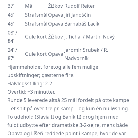
37’
Mål
Žižkov
Rudolf Reiter
45’
Strafsmål
Opava
Jiří Janoščín
45’
Strafsmål
Opava
Barnabáš Lacík
08’ /
Gule kort
Žižkov
J. Tichai / Martin Nový
84’
24’ /
Jaromír Srubek / R.
Gule kort
Opava
87’
Nadvorník
Hjemmeholdet foretog alle fem mulige
udskiftninger; gæsterne fire.
Halvlegsstilling: 2-2.
Overtid: +3 minutter.
Runde 5 leverede altså 25 mål fordelt på otte kampe
– et snit på over tre pr. kamp – og kun én nulløsning.
To udehold (Slavia II og Baník II) drog hjem med
fuldt udbytte efter dramatiske 3-2-sejre, mens både
Opava og Líšeň reddede point i kampe, hvor de var