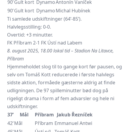
90’
Gult kort
Dynamo
Antonín Vaníček
90’
Gult kort
Dynamo
Michal Hubínek
Ti samlede udskiftninger (64’-85’).
Halvlegsstilling: 0-0.
Overtid: +3 minutter.
FK Příbram 2-1 FK Ústí nad Labem
8. august 2025, 18.00 lokal tid – Stadion Na Litavce,
Příbram
Hjemmeholdet slog til to gange kort før pausen, og
selv om Tomáš Kott reducerede i første halvlegs
sidste aktion, formåede gæsterne aldrig at finde
udligningen. De 97 spilleminutter bød dog på
rigeligt drama i form af fem advarsler og hele ni
udskiftninger.
37’
Mål
Příbram
Jakub Řezníček
42’
Mål
Příbram
Emmanuel Antwi
45’
Mål
Ústí n/L.
Tomáš Kott