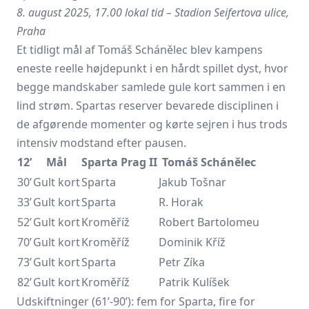
8. august 2025, 17.00 lokal tid – Stadion Seifertova ulice,
Praha
Et tidligt mål af Tomáš Schánělec blev kampens
eneste reelle højdepunkt i en hårdt spillet dyst, hvor
begge mandskaber samlede gule kort sammen i en
lind strøm. Spartas reserver bevarede disciplinen i
de afgørende momenter og kørte sejren i hus trods
intensiv modstand efter pausen.
12’
Mål
Sparta Prag II
Tomáš Schánělec
30’
Gult kort
Sparta
Jakub Tošnar
33’
Gult kort
Sparta
R. Horak
52’
Gult kort
Kroměříž
Robert Bartolomeu
70’
Gult kort
Kroměříž
Dominik Kříž
73’
Gult kort
Sparta
Petr Zíka
82’
Gult kort
Kroměříž
Patrik Kulíšek
Udskiftninger (61’-90’): fem for Sparta, fire for