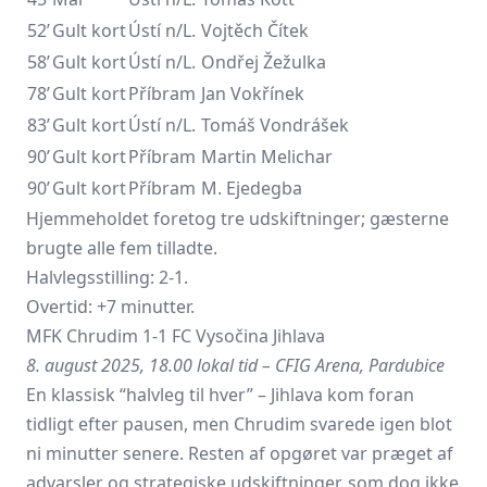
52’
Gult kort
Ústí n/L.
Vojtěch Čítek
58’
Gult kort
Ústí n/L.
Ondřej Žežulka
78’
Gult kort
Příbram
Jan Vokřínek
83’
Gult kort
Ústí n/L.
Tomáš Vondrášek
90’
Gult kort
Příbram
Martin Melichar
90’
Gult kort
Příbram
M. Ejedegba
Hjemmeholdet foretog tre udskiftninger; gæsterne
brugte alle fem tilladte.
Halvlegsstilling: 2-1.
Overtid: +7 minutter.
MFK Chrudim 1-1 FC Vysočina Jihlava
8. august 2025, 18.00 lokal tid – CFIG Arena, Pardubice
En klassisk “halvleg til hver” – Jihlava kom foran
tidligt efter pausen, men Chrudim svarede igen blot
ni minutter senere. Resten af opgøret var præget af
advarsler og strategiske udskiftninger, som dog ikke