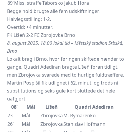
89’
Miss. straffe
Táborsko
Jakub Hora
Begge hold brugte alle fem udskiftninger.
Halvlegsstilling: 1-2.
Overtid: +4 minutter.
FK Líšeň 2-2 FC Zbrojovka Brno
8. august 2025, 18.00 lokal tid – Městský stadion Srbská,
Brno
Lokalt brag i Brno, hvor føringen skiftede hænder to
gange. Quadri Adediran bragte Líšeň foran tidligt,
men Zbrojovka svarede med to hurtige fuldtræffere.
Martin Pospíšil fik udlignet i 62. minut, og trods ni
substitutions og seks gule kort sluttede det hele
uafgjort.
08’
Mål
Líšeň
Quadri Adediran
23’
Mål
Zbrojovka
M. Rymarenko
26’
Mål
Zbrojovka
Stanislav Hofmann