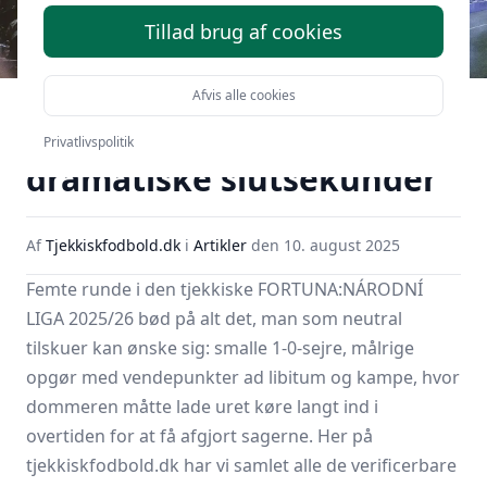
Tillad brug af cookies
Nervepirrende femte
Afvis alle cookies
runde i FNL: mål, kort og
Privatlivspolitik
dramatiske slutsekunder
Af
Tjekkiskfodbold.dk
i
Artikler
den
10. august 2025
Femte runde i den tjekkiske FORTUNA:NÁRODNÍ
LIGA 2025/26 bød på alt det, man som neutral
tilskuer kan ønske sig: smalle 1-0-sejre, målrige
opgør med vendepunkter ad libitum og kampe, hvor
dommeren måtte lade uret køre langt ind i
overtiden for at få afgjort sagerne. Her på
tjekkiskfodbold.dk har vi samlet alle de verificerbare