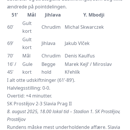
ændrede på pointdelingen.
51’
Mål
Jihlava
Y. Mbodji
Gult
60’
Chrudim
Michal Skwarczek
kort
Gult
69’
Jihlava
Jakub Vlček
kort
70’
Mål
Chrudim
Denis Kaulfus
16’ /
Gule
Begge
Marek Kejř / Miroslav
45’
kort
hold
Křehlík
I alt otte udskiftninger (61’-89’).
Halvlegsstilling: 0-0.
Overtid: +4 minutter.
SK Prostějov 2-3 Slavia Prag II
8. august 2025, 18.00 lokal tid – Stadion 1. SK Prostějov,
Prostějov
Rundens måske mest underholdende affære. Slavia