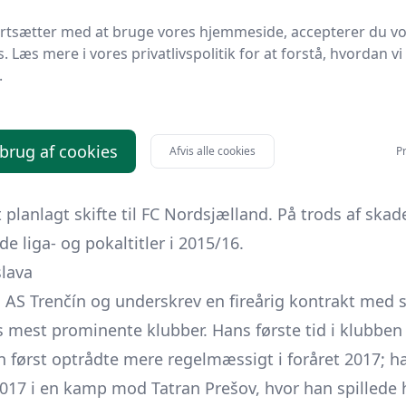
 i 2015/16, hvilket markerede en af de mest succesf
ortsætter med at bruge vores hjemmeside, accepterer du v
.
s. Læs mere i vores privatlivspolitik for at forstå, hvordan vi
 deltog Rundić også i kvalifikationskampe til Europa C
.
n med i klubbens opgør i UEFA Europa League-kvalifi
Vojvodina og senere Hull City AFC, og i 2015/16-sæso
 brug af cookies
Afvis alle cookies
Pr
pions League, hvor de mødte rumænske FC Steaua Buc
v påvirket af en knæskade i starten af 2016, der kræ
 planlagt skifte til FC Nordsjælland. På trods af skad
de liga- og pokaltitler i 2015/16.
slava
ić AS Trenčín og underskrev en fireårig kontrakt med 
ts mest prominente klubber. Hans første tid i klubben
n først optrådte mere regelmæssigt i foråret 2017; h
 2017 i en kamp mod Tatran Prešov, hvor han spillede