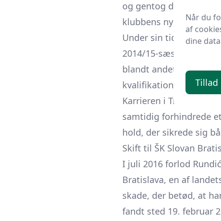
og gentog dobbeltsejren
Når du f
klubbens nyere historie
af cookie
Under sin tid i Trenčín
dine data
2014/15-sæsonen var ha
blandt andet mødte FK 
Tillad
kvalifikation til Cham
Karrieren i Trenčín ble
samtidig forhindrede et
hold, der sikrede sig bå
Skift til ŠK Slovan Brati
I juli 2016 forlod Rund
Bratislava, en af lande
skade, der betød, at ha
fandt sted 19. februar