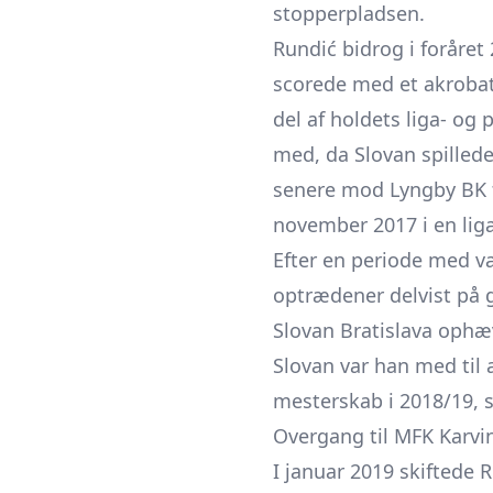
stopperpladsen.
Rundić bidrog i foråret
scorede med et akrobati
del af holdets liga- og
med, da Slovan spillede
senere mod Lyngby BK f
november 2017 i en li
Efter en periode med va
optrædener delvist på 
Slovan Bratislava ophæv
Slovan var han med til 
mesterskab i 2018/19, s
Overgang til MFK Karvin
I januar 2019 skiftede R