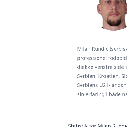
Milan Rundić (serbis
professionel fodbold
dække venstre side af
Serbien, Kroatien, S
Serbiens U21-landshol
sin erfaring i både 
Statistik for Milan Rundi