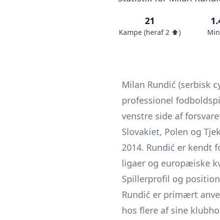
21
1.
Kampe (heraf 2 ⬆️)
Min
Milan Rundić (serbisk c
professionel fodboldsp
venstre side af forsvare
Slovakiet, Polen og Tje
2014. Rundić er kendt fo
ligaer og europæiske k
Spillerprofil og position
Rundić er primært anven
hos flere af sine klubh