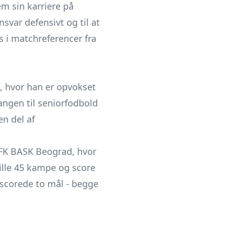
em sin karriere på
svar defensivt og til at
s i matchreferencer fra
 hvor han er opvokset
gangen til seniorfodbold
en del af
 FK BASK Beograd, hvor
pille 45 kampe og score
 scorede to mål - begge