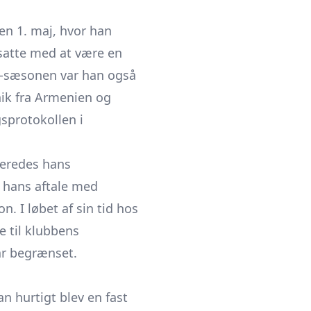
den 1. maj, hvor han
tsatte med at være en
18-sæsonen var han også
nik fra Armenien og
sprotokollen i
ceredes hans
v hans aftale med
. I løbet af sin tid hos
e til klubbens
ar begrænset.
an hurtigt blev en fast