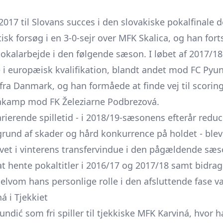
 2017 til Slovans succes i den slovakiske pokalfinale 
sk forsøg i en 3-0-sejr over MFK Skalica, og han for
 pokalarbejde i den følgende sæson. I løbet af 2017/
 i europæisk kvalifikation, blandt andet mod FC Pyu
ra Danmark, og han formåede at finde vej til scoring
gakamp mod FK Železiarne Podbrezová.
rierende spilletid - i 2018/19-sæsonens efterår redu
grund af skader og hård konkurrence på holdet - ble
et i vinterens transfervindue i den pågældende sæson
at hente pokaltitler i 2016/17 og 2017/18 samt bidrag
elvom hans personlige rolle i den afsluttende fase v
á i Tjekkiet
undić som fri spiller til tjekkiske MFK Karviná, hvor h