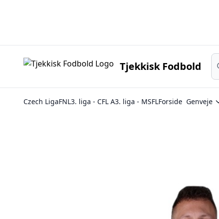
Sø
Tjekkisk Fodbold
Czech Liga
FNL
3. liga - CFL A
3. liga - MSFL
Forside
Genveje