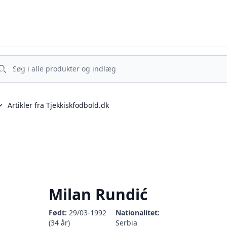
Tjekkisk Fodbold - Fra Prag til Plzeň - tjekkisk fodbold på dansk
g nu
Søg nu
Artikler fra Tjekkiskfodbold.dk
Milan Rundić
Født:
29/03-1992
Nationalitet:
(34 år)
Serbia