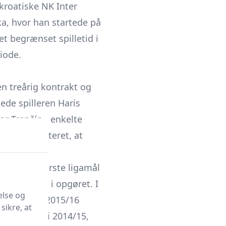
 kroatiske NK Inter
a, hvor han startede på
et begrænset spilletid i
iode.
en treårig kontrakt og
ede spilleren Haris
or Trenčín - enkelte
vel dokumenteret, at
d for sit første ligamål
n tidligt i opgøret. I
else og
2014/15 og 2015/16
sikre, at
iske pokal i 2014/15,