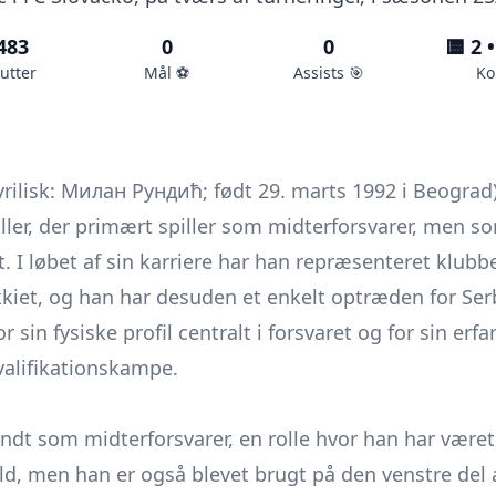
483
0
0
🟨 2 •
utter
Mål ⚽️
Assists 🎯
Ko
yrilisk: Милан Рундић; født 29. marts 1992 i Beograd)
iller, der primært spiller som midterforsvarer, men
t. I løbet af sin karriere har han repræsenteret klubbe
kkiet, og han har desuden et enkelt optræden for Ser
r sin fysiske profil centralt i forsvaret og for sin erf
valifikationskampe.
dt som midterforsvarer, en rolle hvor han har været 
old, men han er også blevet brugt på den venstre del a