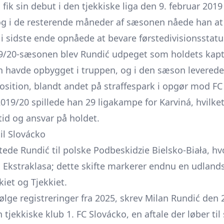
n fik sin debut i den tjekkiske liga den 9. februar 2
og i de resterende måneder af sæsonen nåede han at 
i sidste ende opnåede at bevare førstedivisionsstatu
9/20-sæsonen blev Rundić udpeget som holdets kaptaj
 han havde opbygget i truppen, og i den sæson levere
position, blandt andet på straffespark i opgør mod FC
9/20 spillede han 29 ligakampe for Karviná, hvilket 
tid og ansvar på holdet.
il Slovácko
tede Rundić til polske Podbeskidzie Bielsko-Biała, hv
 i Ekstraklasa; dette skifte markerer endnu en udlands
kiet og Tjekkiet.
ifølge registreringer fra 2025, skrev Milan Rundić den
tjekkiske klub 1. FC Slovácko, en aftale der løber t