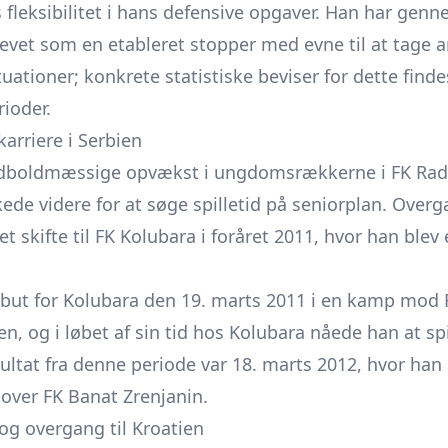
s fleksibilitet i hans defensive opgaver. Han har genn
vet som en etableret stopper med evne til at tage an
uationer; konkrete statistiske beviser for dette finde
rioder.
karriere i Serbien
odboldmæssige opvækst i ungdomsrækkerne i FK Rad,
kkede videre for at søge spilletid på seniorplan. Over
t skifte til FK Kolubara i foråret 2011, hvor han blev 
ebut for Kolubara den 19. marts 2011 i en kamp mod
n, og i løbet af sin tid hos Kolubara nåede han at s
sultat fra denne periode var 18. marts 2012, hvor han
r over FK Banat Zrenjanin.
og overgang til Kroatien