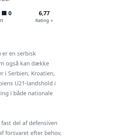
 🟥 0
6,77
rt
Rating ⭐️
 er en serbisk
 som også kan dække
r i Serbien, Kroatien,
biens U21-landshold i
aring i både nationale
fast del af defensiven
f forsvaret efter behov,