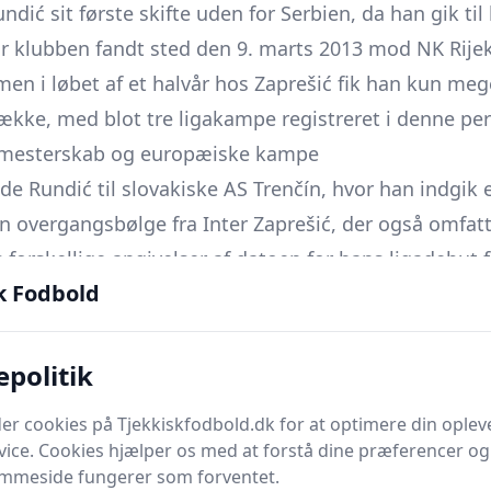
ndić sit første skifte uden for Serbien, da han gik til
or klubben fandt sted den 9. marts 2013 mod NK Rijek
 men i løbet af et halvår hos Zaprešić fik han kun meg
ække, med blot tre ligakampe registreret i denne per
g, mesterskab og europæiske kampe
e Rundić til slovakiske AS Trenčín, hvor han indgik 
en overgangsbølge fra Inter Zaprešić, der også omfatt
 forskellige angivelser af datoen for hans ligadebut f
k Fodbold
2013, mens andre angiver 28. april 2013 - men det er 
 indgå i holdets rotationsmuligheder.
ovakiet spillede Rundić en række ligakampe, og han sto
epolitik
 kamp mod MFK Ružomberok, hvor han åbnede scoringe
er cookies på Tjekkiskfodbold.dk for at optimere din oplev
n var han en del af det AS Trenčín-hold, som både i 
vice. Cookies hjælper os med at forstå dine præferencer og 
fer: klubben vandt både den slovakiske liga og slovak
emmeside fungerer som forventet.