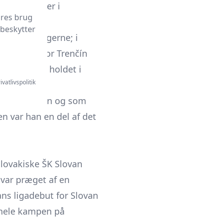
ulde perioder i
ores brug
 beskytter
up-turneringerne; i
kation, hvor Trenčín
nen deltog holdet i
ivatlivspolitik
urești.
vede operation og som
en var han en del af det
slovakiske ŠK Slovan
 var præget af en
ans ligadebut for Slovan
 hele kampen på