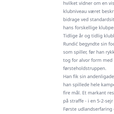
hvilket vidner om en vi
klubniveau været beskre
bidrage ved standardsit
hans forskellige klubpe
Tidlige år og tidlig klub
Rundić begyndte sin f
som spiller, før han ry
tog for alvor form med e
førsteholdstruppen.
Han fik sin andenligad
han spillede hele kampe
fire mål. Et markant re
på straffe - i en 5-2-sej
Første udlandserfaring 