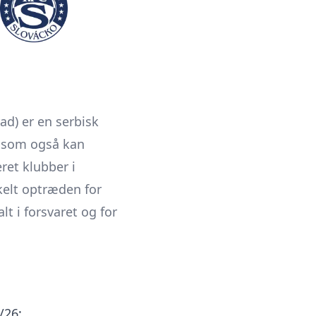
ad) er en serbisk
n som også kan
ret klubber i
kelt optræden for
lt i forsvaret og for
/26: