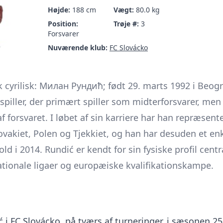
Højde:
188 cm
Vægt:
80.0 kg
Position:
Trøje #:
3
Forsvarer
Nuværende klub:
FC Slovácko
k cyrilisk: Милан Рундић; født 29. marts 1992 i Beogr
spiller, der primært spiller som midterforsvarer, me
 forsvaret. I løbet af sin karriere har han repræsente
lovakiet, Polen og Tjekkiet, og han har desuden et en
d i 2014. Rundić er kendt for sin fysiske profil centra
nationale ligaer og europæiske kvalifikationskampe.
ć i FC Slovácko, på tværs af turneringer, i sæsonen 25