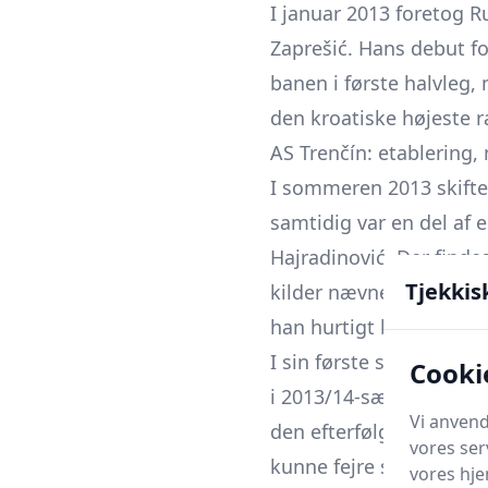
I januar 2013 foretog Ru
Zaprešić. Hans debut f
banen i første halvleg,
den kroatiske højeste r
AS Trenčín: etablerin
I sommeren 2013 skifted
samtidig var en del af 
Hajradinović. Der findes
Tjekkis
kilder nævner 28. juli 
han hurtigt begyndte at
I sin første sæson i Sl
Cooki
i 2013/14-sæsonen i en
Vi anvend
den efterfølgende sæso
vores ser
kunne fejre store trium
vores hj