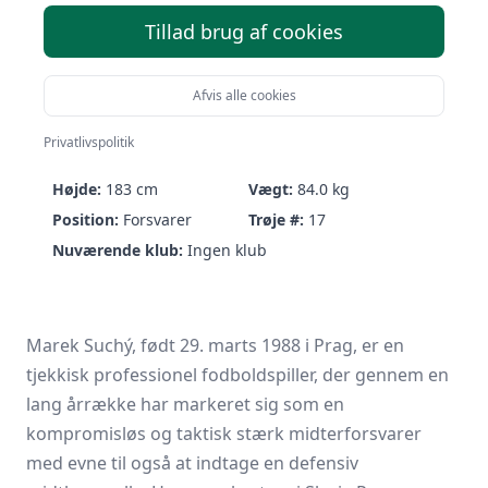
Tillad brug af cookies
Afvis alle cookies
Marek Suchý
Privatlivspolitik
Født:
29/03-1988 (38 år)
Nationalitet:
Czechia
Højde:
183 cm
Vægt:
84.0 kg
Position:
Forsvarer
Trøje #:
17
Nuværende klub:
Ingen klub
Marek Suchý, født 29. marts 1988 i Prag, er en
tjekkisk professionel fodboldspiller, der gennem en
lang årrække har markeret sig som en
kompromisløs og taktisk stærk midterforsvarer
med evne til også at indtage en defensiv