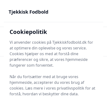
Tjekkisk Fodbold - Fra Prag til Plzeň - tjekkisk fodbold på
dansk
Tjekkisk Fodbold
Cookiepolitik
Tjekkisk Fodbold
Men
Søg nu
Vi anvender cookies på Tjekkiskfodbold.dk for
Søg nu
at optimere din oplevelse og vores service.
Cookies hjælper os med at forstå dine
præferencer og sikre, at vores hjemmeside
fungerer som forventet.
Når du fortsætter med at bruge vores
hjemmeside, accepterer du vores brug af
cookies. Læs mere i vores privatlivspolitik for at
forstå, hvordan vi beskytter dine data.