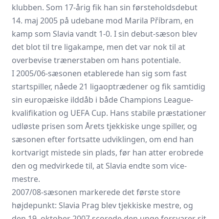
klubben. Som 17-årig fik han sin førsteholdsdebut
14. maj 2005 på udebane mod Marila Příbram, en
kamp som Slavia vandt 1-0. I sin debut-sæson blev
det blot til tre ligakampe, men det var nok til at
overbevise trænerstaben om hans potentiale.
I 2005/06-sæsonen etablerede han sig som fast
startspiller, nåede 21 ligaoptrædener og fik samtidig
sin europæiske ilddåb i både Champions League-
kvalifikation og UEFA Cup. Hans stabile præstationer
udløste prisen som Årets tjekkiske unge spiller, og
sæsonen efter fortsatte udviklingen, om end han
kortvarigt mistede sin plads, før han atter erobrede
den og medvirkede til, at Slavia endte som vice-
mestre.
2007/08-sæsonen markerede det første store
højdepunkt:
Slavia Prag
blev tjekkiske mestre, og
den 19. oktober 2007 scorede den unge forsvarer sit