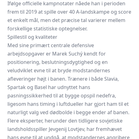
Ifølge officielle kampnotater nåede han i perioden
frem til 2019 at spille over 40 A-landskampe og score
et enkelt mål, men det præcise tal varierer mellem
forskellige statistiske optegnelser.
Spillestil og kvaliteter
Med sine primært centrale defensive
arbejdsopgaver er Marek Suchý kendt for
positionering, beslutningsdygtighed og en
veludviklet evne til at bryde modstandernes
afleveringer højt i banen. Trænere i både Slavia,
Spartak og Basel har udnyttet hans
pasningssikkerhed til at bygge opspil nedefra,
ligesom hans timing i luftdueller har gjort ham til et
naturligt valg ved dødbolde i begge ender af banen.
Flere eksperter, herunder den tidligere sovjetiske
landsholdsspiller Jevgenij Lovtjev, har fremhævet
hans evne til at undgå, at modstandernes angribere