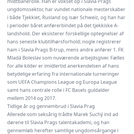
midtbanerolle. Han er vokset op i Slavia Prags
ungdomssektor, har vundet nationale mesterskaber
i både Tjekkiet, Rusland og især Schweiz, og han har
i perioder båret anførerbindet på det tjekkiske A-
landshold. Der eksisterer forskellige optegnelser af
hans seneste klubtilhørsforhold; nogle registrerer
ham i Slavia Prags B-trup, mens andre anfører 1.
FK
Mladá Boleslav
som nuværende arbejdsgiver. Fælles
for alle kilder er imidlertid anerkendelsen af hans
betydelige erfaring fra internationale turneringer
som UEFA Champions League og Europa League
samt hans centrale rolle i FC Basels guldalder
mellem 2014 og 2017.
Tidlige år og gennembrud i Slavia Prag
Allerede som seksårig trådte Marek Suchý ind ad
dørene til Slavia Prags talentakademi, og han
gennemløb herefter samtlige ungdomsårgange i