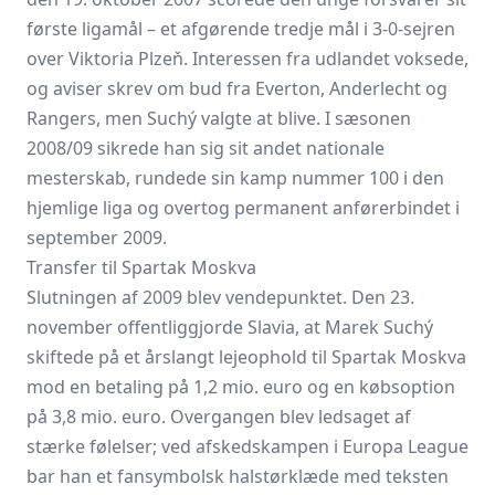
første ligamål – et afgørende tredje mål i 3-0-sejren
over Viktoria Plzeň. Interessen fra udlandet voksede,
og aviser skrev om bud fra Everton, Anderlecht og
Rangers, men Suchý valgte at blive. I sæsonen
2008/09 sikrede han sig sit andet nationale
mesterskab, rundede sin kamp nummer 100 i den
hjemlige liga og overtog permanent anførerbindet i
september 2009.
Transfer til Spartak Moskva
Slutningen af 2009 blev vendepunktet. Den 23.
november offentliggjorde Slavia, at Marek Suchý
skiftede på et årslangt lejeophold til Spartak Moskva
mod en betaling på 1,2 mio. euro og en købsoption
på 3,8 mio. euro. Overgangen blev ledsaget af
stærke følelser; ved afskedskampen i Europa League
bar han et fansymbolsk halstørklæde med teksten