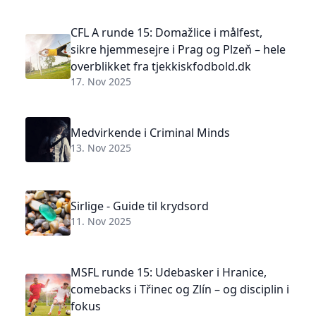
CFL A runde 15: Domažlice i målfest,
sikre hjemmesejre i Prag og Plzeň – hele
overblikket fra tjekkiskfodbold.dk
17. Nov 2025
Medvirkende i Criminal Minds
13. Nov 2025
Sirlige - Guide til krydsord
11. Nov 2025
MSFL runde 15: Udebasker i Hranice,
comebacks i Třinec og Zlín – og disciplin i
fokus