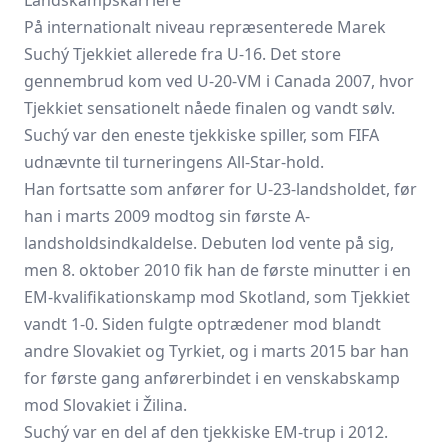
Landskampskarriere
På internationalt niveau repræsenterede Marek
Suchý Tjekkiet allerede fra U-16. Det store
gennembrud kom ved U-20-VM i Canada 2007, hvor
Tjekkiet sensationelt nåede finalen og vandt sølv.
Suchý var den eneste tjekkiske spiller, som FIFA
udnævnte til turneringens All-Star-hold.
Han fortsatte som anfører for U-23-landsholdet, før
han i marts 2009 modtog sin første A-
landsholdsindkaldelse. Debuten lod vente på sig,
men 8. oktober 2010 fik han de første minutter i en
EM-kvalifikationskamp mod Skotland, som Tjekkiet
vandt 1-0. Siden fulgte optrædener mod blandt
andre Slovakiet og Tyrkiet, og i marts 2015 bar han
for første gang anførerbindet i en venskabskamp
mod Slovakiet i Žilina.
Suchý var en del af den tjekkiske EM-trup i 2012.