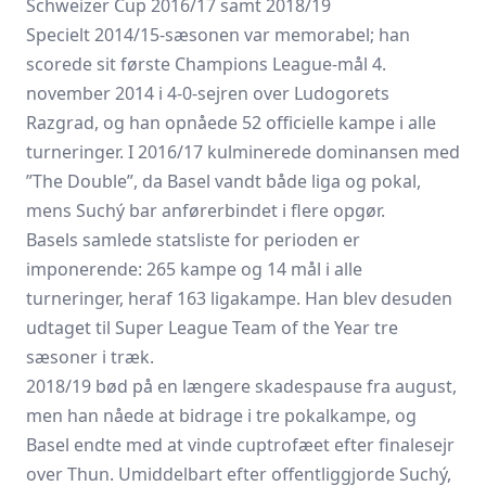
Schweizer Cup 2016/17 samt 2018/19
Specielt 2014/15-sæsonen var memorabel; han
scorede sit første Champions League-mål 4.
november 2014 i 4-0-sejren over Ludogorets
Razgrad, og han opnåede 52 officielle kampe i alle
turneringer. I 2016/17 kulminerede dominansen med
”The Double”, da Basel vandt både liga og pokal,
mens Suchý bar anførerbindet i flere opgør.
Basels samlede statsliste for perioden er
imponerende: 265 kampe og 14 mål i alle
turneringer, heraf 163 ligakampe. Han blev desuden
udtaget til Super League Team of the Year tre
sæsoner i træk.
2018/19 bød på en længere skadespause fra august,
men han nåede at bidrage i tre pokalkampe, og
Basel endte med at vinde cuptrofæet efter finalesejr
over Thun. Umiddelbart efter offentliggjorde Suchý,