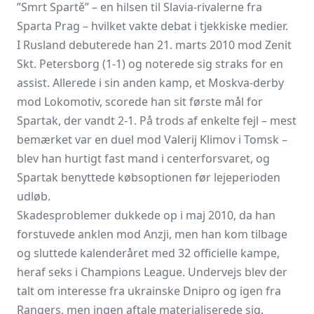
”Smrt Spartě” – en hilsen til Slavia-rivalerne fra
Sparta Prag
– hvilket vakte debat i tjekkiske medier.
I Rusland debuterede han 21. marts 2010 mod Zenit
Skt. Petersborg (1-1) og noterede sig straks for en
assist. Allerede i sin anden kamp, et Moskva-derby
mod Lokomotiv, scorede han sit første mål for
Spartak, der vandt 2-1. På trods af enkelte fejl – mest
bemærket var en duel mod Valerij Klimov i Tomsk –
blev han hurtigt fast mand i centerforsvaret, og
Spartak benyttede købsoptionen før lejeperioden
udløb.
Skadesproblemer dukkede op i maj 2010, da han
forstuvede anklen mod Anzji, men han kom tilbage
og sluttede kalenderåret med 32 officielle kampe,
heraf seks i Champions League. Undervejs blev der
talt om interesse fra ukrainske Dnipro og igen fra
Rangers, men ingen aftale materialiserede sig.