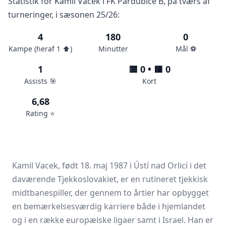
Statistik for Kamil Vacek i FK Pardubice B, på tværs af
turneringer, i sæsonen 25/26:
4
180
0
Kampe (heraf 1 ⬆️)
Minutter
Mål ⚽️
1
🟨 0 • 🟥 0
Assists 🎯
Kort
6,68
Rating ⭐️
Kamil Vacek, født 18. maj 1987 i Ústí nad Orlicí i det
daværende Tjekkoslovakiet, er en rutineret tjekkisk
midtbanespiller, der gennem to årtier har opbygget
en bemærkelsesværdig karriere både i hjemlandet
og i en række europæiske ligaer samt i Israel. Han er