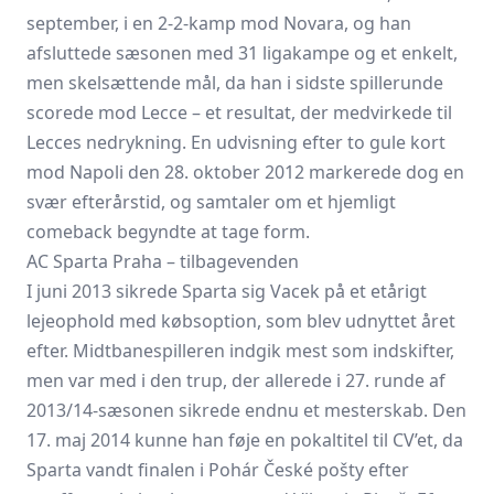
september, i en 2-2-kamp mod Novara, og han
afsluttede sæsonen med 31 ligakampe og et enkelt,
men skelsættende mål, da han i sidste spillerunde
scorede mod Lecce – et resultat, der medvirkede til
Lecces nedrykning. En udvisning efter to gule kort
mod Napoli den 28. oktober 2012 markerede dog en
svær efterårstid, og samtaler om et hjemligt
comeback begyndte at tage form.
AC Sparta Praha – tilbagevenden
I juni 2013 sikrede Sparta sig Vacek på et etårigt
lejeophold med købsoption, som blev udnyttet året
efter. Midtbanespilleren indgik mest som indskifter,
men var med i den trup, der allerede i 27. runde af
2013/14-sæsonen sikrede endnu et mesterskab. Den
17. maj 2014 kunne han føje en pokaltitel til CV’et, da
Sparta vandt finalen i Pohár České pošty efter