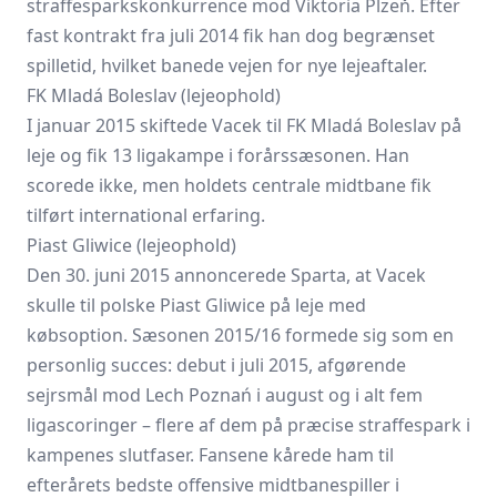
straffesparkskonkurrence mod Viktoria Plzeň. Efter
fast kontrakt fra juli 2014 fik han dog begrænset
spilletid, hvilket banede vejen for nye lejeaftaler.
FK Mladá Boleslav (lejeophold)
I januar 2015 skiftede Vacek til
FK Mladá Boleslav
på
leje og fik 13 ligakampe i forårssæsonen. Han
scorede ikke, men holdets centrale midtbane fik
tilført international erfaring.
Piast Gliwice (lejeophold)
Den 30. juni 2015 annoncerede Sparta, at Vacek
skulle til polske Piast Gliwice på leje med
købsoption. Sæsonen 2015/16 formede sig som en
personlig succes: debut i juli 2015, afgørende
sejrsmål mod Lech Poznań i august og i alt fem
ligascoringer – flere af dem på præcise straffespark i
kampenes slutfaser. Fansene kårede ham til
efterårets bedste offensive midtbanespiller i