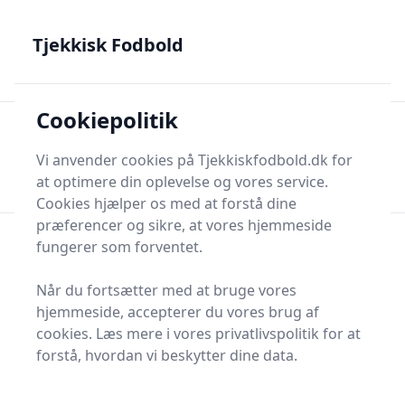
Tjekkisk Fodbold - Fra Prag til Plzeň - tjekkisk fodbold på
dansk
Tjekkisk Fodbold
Cookiepolitik
Tjekkisk Fodbold
Men
Søg nu
Vi anvender cookies på Tjekkiskfodbold.dk for
Søg nu
at optimere din oplevelse og vores service.
Cookies hjælper os med at forstå dine
præferencer og sikre, at vores hjemmeside
fungerer som forventet.
Når du fortsætter med at bruge vores
hjemmeside, accepterer du vores brug af
cookies. Læs mere i vores privatlivspolitik for at
forstå, hvordan vi beskytter dine data.