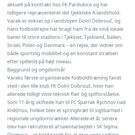
aktuelt på kontrakt hos FK Pardubice og har
tidligere repræsenteret det tjekkiske A-landshold.
Vacek er vokset op i landsbyen Dolní Dobrouč, og
hans fodboldrejse har bragt ham fra de små lokale
baner til store stadions i Tjekkiet, Tyskland, Italien,
Israel, Polen og Danmark – en rejse, der vidner om
både sportslig mobilitet og en konstant stræben
efter spilletid på højt niveau.
Baggrund og ungdomsår
Vaceks første organiserede fodboldtræning fandt
sted i den lille klub FK Dolní Dobrouč, hvor han
allerede tidligt viste teknisk flair og spilforståelse.
Som 11-årig skiftede han til FC Spartak Rychnov nad
Kněžnou, hvilket blev et springbræt til sigtbarhed i
regionale ungdomsrækker. Allerede et år senere
blev han rekrutteret af talentarbejdet i SK
Sigma
Olomouc
– et hold kendt for at give unge spillere