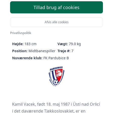
Tillad brug af cookies
Afvis alle cookies
Kamil Vacek
Privatlivspolitik
Født:
18/05-1987 (39 år)
Nationalitet:
Czechia
Højde:
183 cm
Vægt:
79.0 kg
Position:
Midtbanespiller
Trøje #:
7
Nuværende klub:
FK Pardubice B
Kamil Vacek, født 18. maj 1987 i Ústí nad Orlicí
i det daværende Tjekkoslovakiet, er en