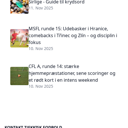
Sirlige - Guide til krydsord
11. Nov 2025
MSFL runde 15: Udebasker i Hranice,
comebacks i Třinec og Zlín – og disciplin i
fokus
10. Nov 2025
CFL A, runde 14: stærke
hjemmepræstationer, sene scoringer og
et rødt kort i en intens weekend
10. Nov 2025
KONTAKT TJEKKISK FODBOLD