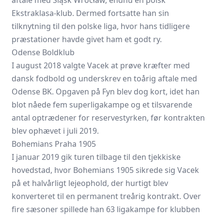
aftale med Śląsk Wrocław, endnu en polsk
Ekstraklasa-klub. Dermed fortsatte han sin
tilknytning til den polske liga, hvor hans tidligere
præstationer havde givet ham et godt ry.
Odense Boldklub
I august 2018 valgte Vacek at prøve kræfter med
dansk fodbold og underskrev en toårig aftale med
Odense BK. Opgaven på Fyn blev dog kort, idet han
blot nåede fem superligakampe og et tilsvarende
antal optrædener for reservestyrken, før kontrakten
blev ophævet i juli 2019.
Bohemians Praha 1905
I januar 2019 gik turen tilbage til den tjekkiske
hovedstad, hvor
Bohemians 1905
sikrede sig Vacek
på et halvårligt lejeophold, der hurtigt blev
konverteret til en permanent treårig kontrakt. Over
fire sæsoner spillede han 63 ligakampe for klubben