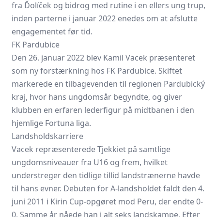
fra Ďolíček og bidrog med rutine i en ellers ung trup,
inden parterne i januar 2022 enedes om at afslutte
engagementet før tid.
FK Pardubice
Den 26. januar 2022 blev Kamil Vacek præsenteret
som ny forstærkning hos FK Pardubice. Skiftet
markerede en tilbagevenden til regionen Pardubický
kraj, hvor hans ungdomsår begyndte, og giver
klubben en erfaren lederfigur på midtbanen i den
hjemlige Fortuna liga.
Landsholdskarriere
Vacek repræsenterede Tjekkiet på samtlige
ungdomsniveauer fra U16 og frem, hvilket
understreger den tidlige tillid landstrænerne havde
til hans evner. Debuten for A-landsholdet faldt den 4.
juni 2011 i Kirin Cup-opgøret mod Peru, der endte 0-
0. Samme år nåede han i alt seks landskampe. Efter