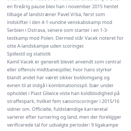
en fireårig pause blev han i november 2015 hentet
tilbage af landstræner Pavel Vrba, først som
indskifter i den 4-1-vundne venskabskamp mod
Serbien i Ostrava, senere som starter i en 1-3-
testkamp mod Polen. Dermed står Vacek noteret for
otte A-landskampe uden scoringer.
Spillestil og statistik
Kamil Vacek er generelt blevet anvendt som central
eller offensiv midtbanespiller, hvor hans styrker
blandt andet har været sikker boldomgang og
evnen til at indgå i kombinationsspil. Især under
opholdet i Piast Gliwice viste han koldblodighed på
straffespark, hvilket fem sæsonscoringer i 2015/16
vidner om. Officielle, fuldstændige karrieretal
varierer efter turnering og land, men der foreligger
verificerede tal for udvalgte perioder: 9 ligakampe