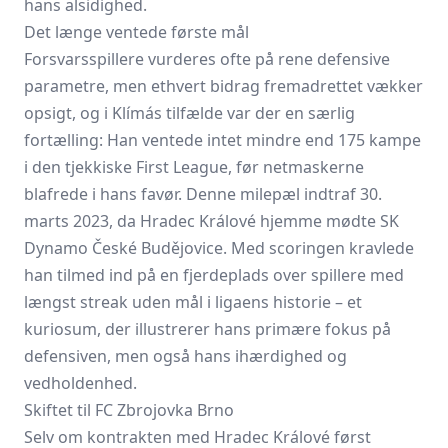
hans alsidighed.
Det længe ventede første mål
Forsvarsspillere vurderes ofte på rene defensive
parametre, men ethvert bidrag fremadrettet vækker
opsigt, og i Klímás tilfælde var der en særlig
fortælling: Han ventede intet mindre end 175 kampe
i den tjekkiske First League, før netmaskerne
blafrede i hans favør. Denne milepæl indtraf 30.
marts 2023, da Hradec Králové hjemme mødte SK
Dynamo České Budějovice. Med scoringen kravlede
han tilmed ind på en fjerdeplads over spillere med
længst streak uden mål i ligaens historie – et
kuriosum, der illustrerer hans primære fokus på
defensiven, men også hans ihærdighed og
vedholdenhed.
Skiftet til FC Zbrojovka Brno
Selv om kontrakten med Hradec Králové først