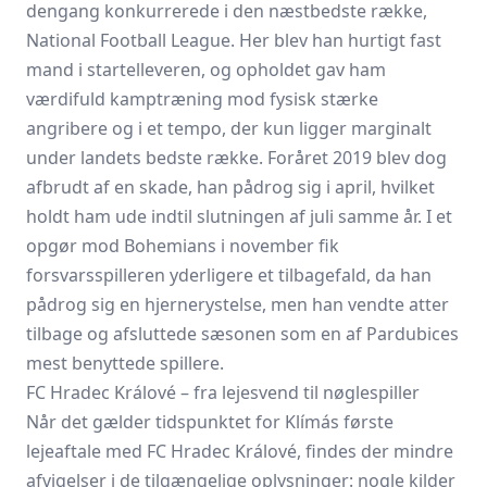
dengang konkurrerede i den næstbedste række,
National Football League. Her blev han hurtigt fast
mand i startelleveren, og opholdet gav ham
værdifuld kamptræning mod fysisk stærke
angribere og i et tempo, der kun ligger marginalt
under landets bedste række. Foråret 2019 blev dog
afbrudt af en skade, han pådrog sig i april, hvilket
holdt ham ude indtil slutningen af juli samme år. I et
opgør mod Bohemians i november fik
forsvarsspilleren yderligere et tilbagefald, da han
pådrog sig en hjernerystelse, men han vendte atter
tilbage og afsluttede sæsonen som en af Pardubices
mest benyttede spillere.
FC Hradec Králové – fra lejesvend til nøglespiller
Når det gælder tidspunktet for Klímás første
lejeaftale med FC Hradec Králové, findes der mindre
afvigelser i de tilgængelige oplysninger: nogle kilder