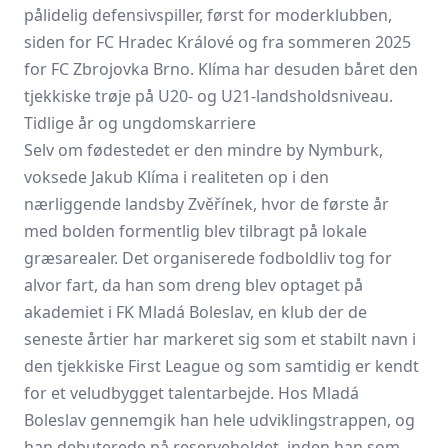
pålidelig defensivspiller, først for moderklubben,
siden for FC Hradec Králové og fra sommeren 2025
for FC Zbrojovka Brno. Klíma har desuden båret den
tjekkiske trøje på U20- og U21-landsholdsniveau.
Tidlige år og ungdomskarriere
Selv om fødestedet er den mindre by Nymburk,
voksede Jakub Klíma i realiteten op i den
nærliggende landsby Zvěřínek, hvor de første år
med bolden formentlig blev tilbragt på lokale
græsarealer. Det organiserede fodboldliv tog for
alvor fart, da han som dreng blev optaget på
akademiet i FK Mladá Boleslav, en klub der de
seneste årtier har markeret sig som et stabilt navn i
den tjekkiske First League og som samtidig er kendt
for et veludbygget talentarbejde. Hos Mladá
Boleslav gennemgik han hele udviklingstrappen, og
han debuterede på reserveholdet, inden han som