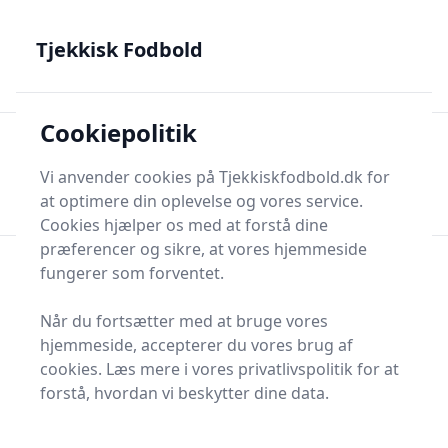
Tjekkisk Fodbold - Fra Prag til Plzeň - tjekkisk fodbold på
dansk
Tjekkisk Fodbold
Cookiepolitik
Tjekkisk Fodbold
Men
Søg nu
Vi anvender cookies på Tjekkiskfodbold.dk for
Søg nu
at optimere din oplevelse og vores service.
Cookies hjælper os med at forstå dine
præferencer og sikre, at vores hjemmeside
fungerer som forventet.
Når du fortsætter med at bruge vores
hjemmeside, accepterer du vores brug af
cookies. Læs mere i vores privatlivspolitik for at
forstå, hvordan vi beskytter dine data.