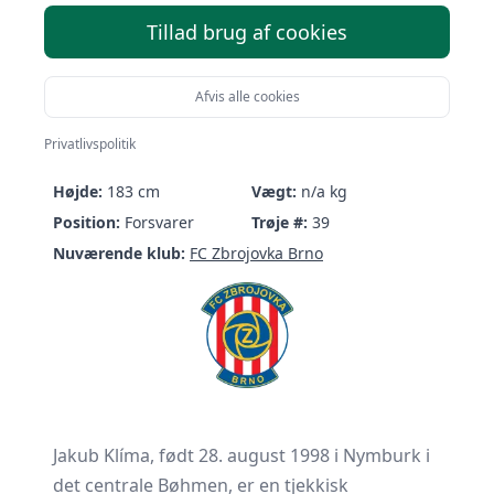
Tillad brug af cookies
Afvis alle cookies
Jakub Klíma
Privatlivspolitik
Født:
28/08-1998 (27 år)
Nationalitet:
Czechia
Højde:
183 cm
Vægt:
n/a kg
Position:
Forsvarer
Trøje #:
39
Nuværende klub:
FC Zbrojovka Brno
Jakub Klíma, født 28. august 1998 i Nymburk i
det centrale Bøhmen, er en tjekkisk