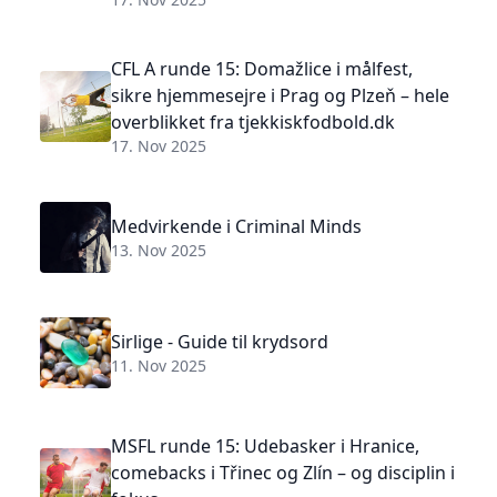
CFL A runde 15: Domažlice i målfest,
sikre hjemmesejre i Prag og Plzeň – hele
overblikket fra tjekkiskfodbold.dk
17. Nov 2025
Medvirkende i Criminal Minds
13. Nov 2025
Sirlige - Guide til krydsord
11. Nov 2025
MSFL runde 15: Udebasker i Hranice,
comebacks i Třinec og Zlín – og disciplin i