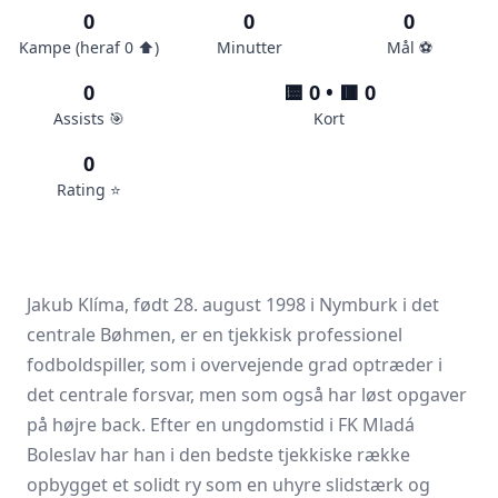
0
0
0
Kampe (heraf 0 ⬆️)
Minutter
Mål ⚽️
0
🟨 0 • 🟥 0
Assists 🎯
Kort
0
Rating ⭐️
Jakub Klíma, født 28. august 1998 i Nymburk i det
centrale Bøhmen, er en tjekkisk professionel
fodboldspiller, som i overvejende grad optræder i
det centrale forsvar, men som også har løst opgaver
på højre back. Efter en ungdomstid i
FK Mladá
Boleslav
har han i den bedste tjekkiske række
opbygget et solidt ry som en uhyre slidstærk og