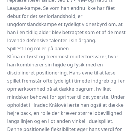
repræsenterer landet ved EM-, VM- og Nations
League-kampe. Selvom han endnu ikke har fået
debut for det seniorlandshold, er
ungdomslandskampe et tydeligt vidnesbyrd om, at
han i en tidlig alder blev betragtet som et af de mest
lovende defensive talenter i sin årgang.
Spillestil og roller på banen
Klíma er først og fremmest midterforsvarer, hvor
han kombinerer sin højde og fysik med en
disciplineret positionering. Hans evne til at læse
spillet fremstår ofte tydeligt i ­timede indgreb og i en
opmærksomhed på at dække bagrum, hvilket
mindsker behovet for sprinter til det yderste. Under
opholdet i Hradec Králové lærte han også at dække
højre back, en rolle der kræver større løbevillighed
langs linjen og en lidt anden vinkel i duelspillet.
Denne positionelle fleksibilitet øger hans værdi for