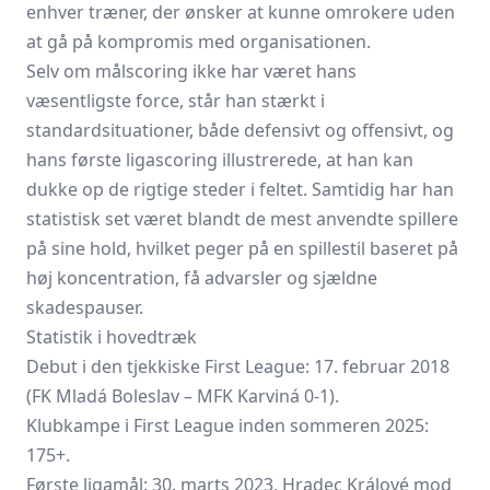
enhver træner, der ønsker at kunne omrokere uden
at gå på kompromis med organisationen.
Selv om målscoring ikke har været hans
væsentligste force, står han stærkt i
standardsituationer, både defensivt og offensivt, og
hans første liga­scoring illustrerede, at han kan
dukke op de rigtige steder i feltet. Samtidig har han
statistisk set været blandt de mest anvendte spillere
på sine hold, hvilket peger på en spillestil baseret på
høj koncentration, få advarsler og sjældne
skadespauser.
Statistik i hovedtræk
Debut i den tjekkiske First League: 17. februar 2018
(FK Mladá Boleslav –
MFK Karviná
0-1).
Klubkampe i First League inden ­sommeren 2025:
175+.
Første ligamål: 30. marts 2023, Hradec Králové mod