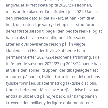
angiver, at skiftet skete op til 2020/21-sæsonen,
mens andre placerer låneaftalen i juli 2021. Uanset
den præcise dato er det sikkert, at han kom til et
hold, der enten lige var rykket op eller stod foran
deres første sæson tilbage i den bedste række, og at
han straks blev en væsentlig brik i forsvaret.
Efter en overbevisende sæson på lån valgte
klubledelsen i Hradec Králové at hente ham
permanent efter 2021/22-sæsonens afslutning. I de
to følgende sæsoner 2022/23 og 2023/24 nåede han
at være den spiller i truppen, der tilbagelagde flest
minutter på banen, hvilket fortæller en del om hans
fysiske formåen, skadefrihed og taktiske disciplin.
Under cheftræner Miroslav Horejš’ ledelse blev han
endda skubbet ud på højre back, når kampplanen
krævede det, hvilket yderligere dokumenterede