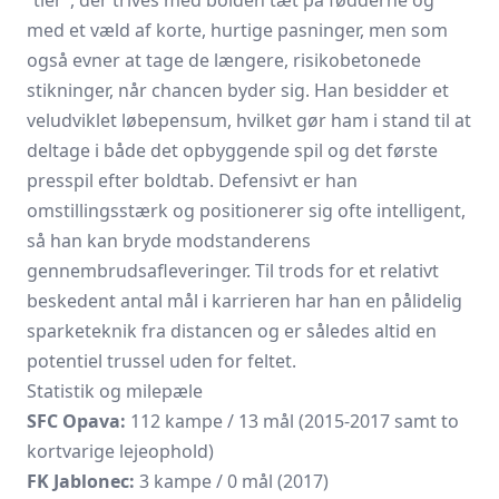
“tier”, der trives med bolden tæt på fødderne og
med et væld af korte, hurtige pasninger, men som
også evner at tage de længere, risikobetonede
stikninger, når chancen byder sig. Han besidder et
veludviklet løbepensum, hvilket gør ham i stand til at
deltage i både det opbyggende spil og det første
presspil efter boldtab. Defensivt er han
omstillingsstærk og positionerer sig ofte intelligent,
så han kan bryde modstanderens
gennembrudsafleveringer. Til trods for et relativt
beskedent antal mål i karrieren har han en pålidelig
sparketeknik fra distancen og er således altid en
potentiel trussel uden for feltet.
Statistik og milepæle
SFC Opava:
112 kampe / 13 mål (2015-2017 samt to
kortvarige lejeophold)
FK Jablonec:
3 kampe / 0 mål (2017)