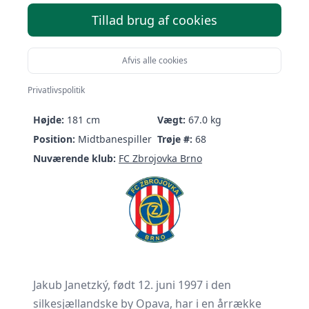
Tillad brug af cookies
Afvis alle cookies
Jakub Janetzký
Privatlivspolitik
Født:
12/06-1997 (29 år)
Nationalitet:
Czechia
Højde:
181 cm
Vægt:
67.0 kg
Position:
Midtbanespiller
Trøje #:
68
Nuværende klub:
FC Zbrojovka Brno
Jakub Janetzký, født 12. juni 1997 i den
silkesjællandske by Opava, har i en årrække