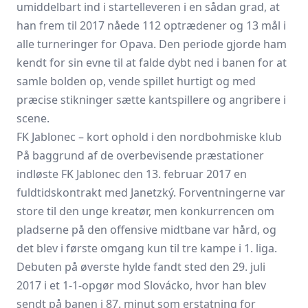
umiddelbart ind i startelleveren i en sådan grad, at
han frem til 2017 nåede 112 optrædener og 13 mål i
alle turneringer for Opava. Den periode gjorde ham
kendt for sin evne til at falde dybt ned i banen for at
samle bolden op, vende spillet hurtigt og med
præcise stikninger sætte kantspillere og angribere i
scene.
FK Jablonec – kort ophold i den nordbohmiske klub
På baggrund af de overbevisende præstationer
indløste FK
Jablonec
den 13. februar 2017 en
fuldtidskontrakt med Janetzký. Forventningerne var
store til den unge kreatør, men konkurrencen om
pladserne på den offensive midtbane var hård, og
det blev i første omgang kun til tre kampe i 1. liga.
Debuten på øverste hylde fandt sted den 29. juli
2017 i et 1-1-opgør mod Slovácko, hvor han blev
sendt på banen i 87. minut som erstatning for