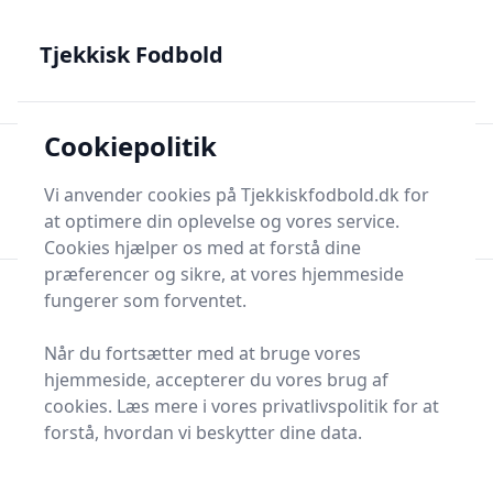
Tjekkisk Fodbold - Fra Prag til Plzeň - tjekkisk fodbold på
dansk
Tjekkisk Fodbold
Cookiepolitik
Tjekkisk Fodbold
Men
Søg nu
Vi anvender cookies på Tjekkiskfodbold.dk for
Søg nu
at optimere din oplevelse og vores service.
Cookies hjælper os med at forstå dine
præferencer og sikre, at vores hjemmeside
fungerer som forventet.
Når du fortsætter med at bruge vores
hjemmeside, accepterer du vores brug af
cookies. Læs mere i vores privatlivspolitik for at
forstå, hvordan vi beskytter dine data.