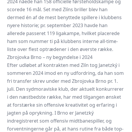
2024 nåede han 158 officielle førsteholdskampe og
scorede 16 mål. Set med Zlíns briller blev han
dermed én af de mest benyttede spillere i klubbens
nyere historie; pr. september 2023 havde han
allerede passeret 119 ligakampe, hvilket placerede
ham som nummer ti på klubbens interne all-time-
liste over flest optrædener i den øverste række.
Zbrojovka Brno – ny begyndelse i 2024
Efter udløbet af kontrakten med Zlín tog Janetzký i
sommeren 2024 imod en ny udfordring, da han som
fri transfer skrev under med Zbrojovka Brno pr. 1.
juli. Den sydmoraviske klub, der aktuelt konkurrerer
i den næstbedste række, har med tilgangen ønsket
at forstærke sin offensive kreativitet og erfaring i
jagten på oprykning. I Brno er Janetzký
indregistreret som offensiv midtbanespiller, og
forventningerne går på, at hans rutine fra både top-