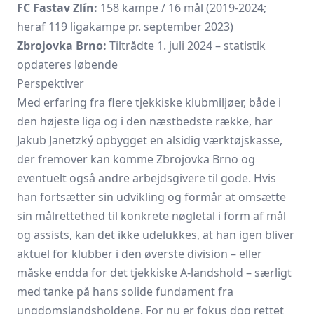
FC Fastav Zlín:
158 kampe / 16 mål (2019-2024;
heraf 119 ligakampe pr. september 2023)
Zbrojovka Brno:
Tiltrådte 1. juli 2024 – statistik
opdateres løbende
Perspektiver
Med erfaring fra flere tjekkiske klubmiljøer, både i
den højeste liga og i den næstbedste række, har
Jakub Janetzký opbygget en alsidig værktøjskasse,
der fremover kan komme Zbrojovka Brno og
eventuelt også andre arbejdsgivere til gode. Hvis
han fortsætter sin udvikling og formår at omsætte
sin målrettethed til konkrete nøgletal i form af mål
og assists, kan det ikke udelukkes, at han igen bliver
aktuel for klubber i den øverste division – eller
måske endda for det tjekkiske A-landshold – særligt
med tanke på hans solide fundament fra
ungdomslandsholdene. For nu er fokus dog rettet