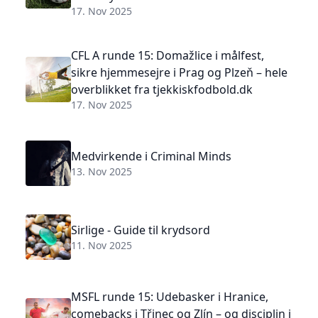
17. Nov 2025
CFL A runde 15: Domažlice i målfest,
sikre hjemmesejre i Prag og Plzeň – hele
overblikket fra tjekkiskfodbold.dk
17. Nov 2025
Medvirkende i Criminal Minds
13. Nov 2025
Sirlige - Guide til krydsord
11. Nov 2025
MSFL runde 15: Udebasker i Hranice,
comebacks i Třinec og Zlín – og disciplin i