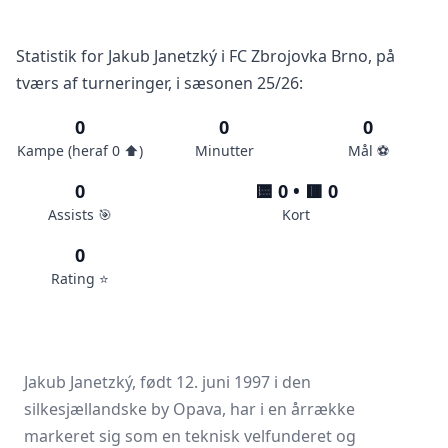
Statistik for Jakub Janetzký i FC Zbrojovka Brno, på
tværs af turneringer, i sæsonen 25/26:
0
0
0
Kampe (heraf 0 ⬆️)
Minutter
Mål ⚽️
0
🟨 0 • 🟥 0
Assists 🎯
Kort
0
Rating ⭐️
Jakub Janetzký, født 12. juni 1997 i den
silkesjællandske by Opava, har i en årrække
markeret sig som en teknisk velfunderet og