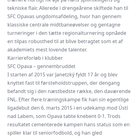
tekniske flair. Allerede i drengeårene skiftede han til
SFC Opavas ungdomsafdeling, hvor han gennem
klassiske centrale midtbaneøvelser og gentagne
turneringer i den tætte regionalturnering opnåede
en tilpas robusthed til at blive betragtet som et af
akademiets mest lovende talenter.
Karriereforløb i klubber
SFC Opava – gennembruddet
I starten af 2015 var Janetzký fyldt 17 år og blev
knyttet fast til førsteholdstruppen, der dengang
befandt sig i den næstbedste række, den daværende
FNL. Efter flere træningskampe fik han sin egentlige
ligadebut den 6. marts 2015 i en udekamp mod Ústí
nad Labem, som Opava tabte knebent 0-1. Trods
resultatet cementerede kampen hans status som en
spiller klar til seniorfodbold, og han gled