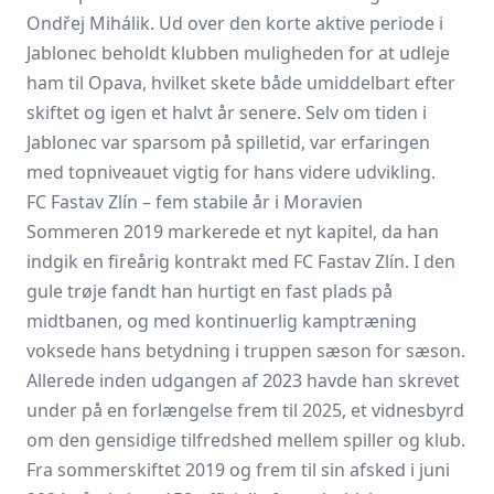
Ondřej Mihálik. Ud over den korte aktive periode i
Jablonec beholdt klubben muligheden for at udleje
ham til Opava, hvilket skete både umiddelbart efter
skiftet og igen et halvt år senere. Selv om tiden i
Jablonec var sparsom på spilletid, var erfaringen
med topniveauet vigtig for hans videre udvikling.
FC Fastav Zlín – fem stabile år i Moravien
Sommeren 2019 markerede et nyt kapitel, da han
indgik en fireårig kontrakt med FC Fastav Zlín. I den
gule trøje fandt han hurtigt en fast plads på
midtbanen, og med kontinuerlig kamptræning
voksede hans betydning i truppen sæson for sæson.
Allerede inden udgangen af 2023 havde han skrevet
under på en forlængelse frem til 2025, et vidnesbyrd
om den gensidige tilfredshed mellem spiller og klub.
Fra sommerskiftet 2019 og frem til sin afsked i juni