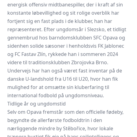
energisk offensiv midtbanespiller, der i kraft af sin
konstante løbevillighed og sit rolige overblik har
fortjent sig en fast plads i de klubber, han har
repræsenteret. Efter ungdomsår i Slezsko, et tidligt
gennembrud hos barndomsklubben
SFC Opava
og
sidenhen solide sæsoner i henholdsvis FK Jablonec
og FC Fastav Zlín, rykkede han i sommeren 2024
videre til traditionsklubben Zbrojovka Brno.
Undervejs har han også været fast inventar på de
danske U-landshold fra U16 til U20, hvor han fik
mulighed for at omsætte sin kluberfaring til
international fodbold på ungdomsniveau.
Tidlige år og ungdomstid
Selv om Opava fremstår som den officielle fødeby,
begyndte de allerførste fodboldtrin i den
nærliggende mindre by Stěbořice, hvor lokale
trænere hurtigt fik øje på hans spilintelligens og