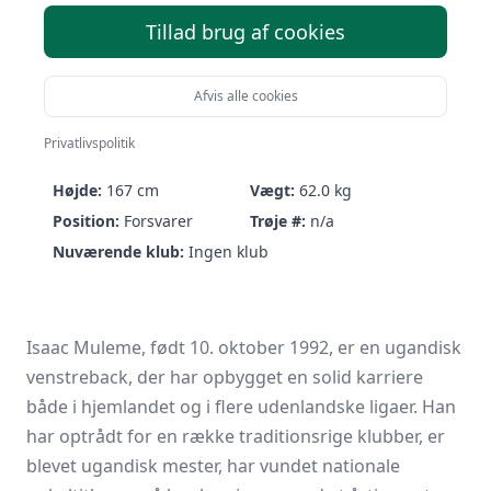
Tillad brug af cookies
Afvis alle cookies
Isaac Muleme
Privatlivspolitik
Født:
10/10-1992 (33 år)
Nationalitet:
Uganda
Højde:
167 cm
Vægt:
62.0 kg
Position:
Forsvarer
Trøje #:
n/a
Nuværende klub:
Ingen klub
Isaac Muleme, født 10. oktober 1992, er en ugandisk
venstreback, der har opbygget en solid karriere
både i hjemlandet og i flere udenlandske ligaer. Han
har optrådt for en række traditionsrige klubber, er
blevet ugandisk mester, har vundet nationale