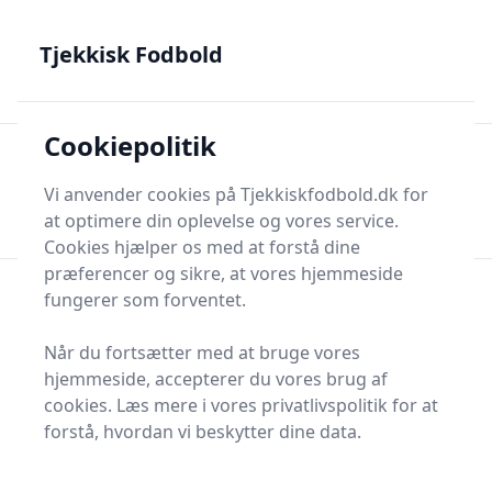
Tjekkisk Fodbold - Fra Prag til Plzeň - tjekkisk fodbold på
dansk
Tjekkisk Fodbold
Cookiepolitik
Tjekkisk Fodbold
Men
Søg nu
Vi anvender cookies på Tjekkiskfodbold.dk for
Søg nu
at optimere din oplevelse og vores service.
Cookies hjælper os med at forstå dine
præferencer og sikre, at vores hjemmeside
fungerer som forventet.
Når du fortsætter med at bruge vores
hjemmeside, accepterer du vores brug af
cookies. Læs mere i vores privatlivspolitik for at
forstå, hvordan vi beskytter dine data.