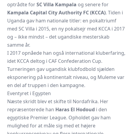
optrådte for
SC Villa Kampala
og senere for
Kampala Capital City Authority FC (KCCA)
. Tiden i
Uganda gav ham nationale titler: en pokaltriumf
med SC Villa i 2015, en ny pokalsejr med KCCA i 2017
og – ikke mindst – det ugandiske mesterskab
samme år.
I 2017 opnåede han også international kluberfaring,
idet KCCA deltog i CAF Confederation Cup.
Turneringen gav ugandisk klubfodbold sjælden
eksponering på kontinentalt niveau, og Muleme var
en del af truppen i den kampagne.
Eventyret i Egypten
Næste skridt blev et skifte til Nordafrika. Her
repræsenterede han
Haras El Hodoud
i den
egyptiske Premier League. Opholdet gav ham
mulighed for at måle sig med et højere
konkurrence­niveau og flere internationale