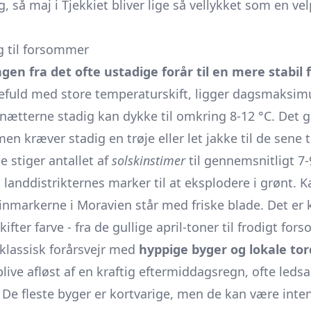
så maj i Tjekkiet bliver lige så vellykket som en velp
g til forsommer
n fra det ofte ustadige forår til en mere stabil 
unefuld med store temperaturskift, ligger dagsmaksi
nætterne stadig kan dykke til omkring 8-12 °C. Det g
n kræver stadig en trøje eller let jakke til de sene t
 stiger antallet af
solskinstimer
til gennemsnitligt 7-9
landdistrikternes marker til at eksplodere i grønt. K
vinmarkerne i Moravien står med friske blade. Det er
skifter farve - fra de gullige april-toner til frodigt f
klassisk forårsvejr med
hyppige byger og lokale to
live afløst af en kraftig eftermiddagsregn, ofte leds
 De fleste byger er kortvarige, men de kan være inten