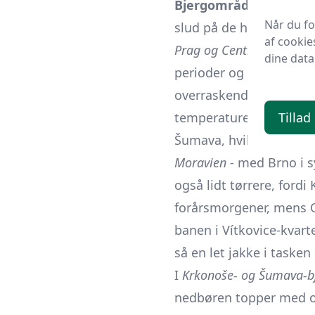
Bjergområderne (Krko
Når du f
slud på de højeste topp
af cookie
Prag og Centrale Bøhme
dine data
perioder og flere sols
overraskende kølige om
Tillad
temperaturerne næsten
Šumava, hvilket især ka
Moravien
- med Brno i s
også lidt tørrere, ford
forårsmorgener, mens O
banen i Vítkovice-kvar
så en let jakke i tasken
I
Krkonoše- og Šumava-b
nedbøren topper med op 