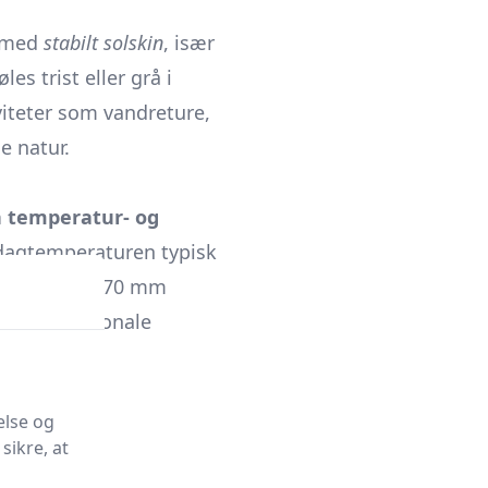
r med
stabilt solskin
, især
es trist eller grå i
viteter som vandreture,
e natur.
n temperatur- og
 dagtemperaturen typisk
ennemsnit 50-70 mm
en. De regionale
edbør.
else og
sikre, at