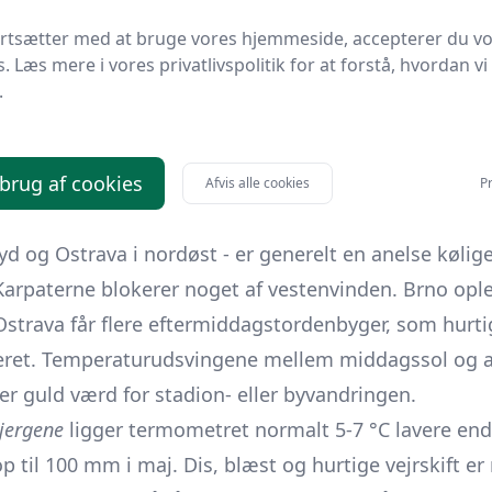
noše, Šumava):
10-15 °C, 3-6 °C om natten, 80-100 
ortsætter med at bruge vores hjemmeside, accepterer du v
e.
s. Læs mere i vores privatlivspolitik for at forstå, hvordan vi
n
har ofte det mest behagelige forårsvejr: lune efterm
.
kinstimer end resten af landet. Metro- og sporvognss
 morgenen, så lag-på-lag anbefales. Vestpå, omkring
 brug af cookies
 identiske, men bygerne kommer hyppigere ind fra d
Afvis alle cookies
Pr
n give fugtige aftener på Štruncovy sady Stadion.
yd og Ostrava i nordøst - er generelt en anelse køl
i Karpaterne blokerer noget af vestenvinden. Brno ople
strava får flere eftermiddagstordenbyger, som hurti
teret. Temperaturudsvingene mellem middagssol og a
 er guld værd for stadion- eller byvandringen.
jergene
ligger termometret normalt 5-7 °C lavere end 
til 100 mm i maj. Dis, blæst og hurtige vejrskift er