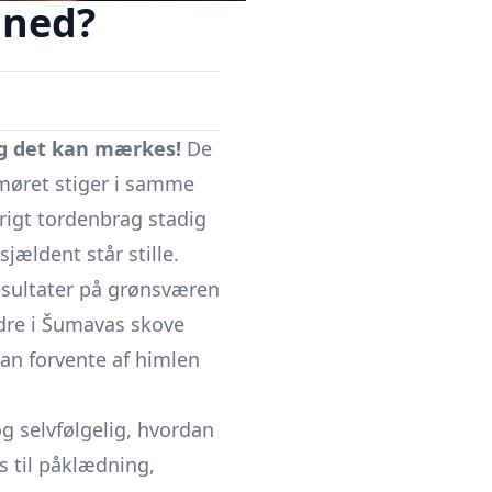
åned?
 og det kan mærkes!
De
umøret stiger i samme
arigt tordenbrag stadig
ældent står stille.
esultater på grønsværen
ndre i Šumavas skove
kan forvente af himlen
og selvfølgelig, hvordan
ps til påklædning,