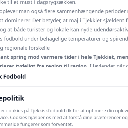
akke til et must i dagsrygsækken.
gn oplever man også flere sammenhængende periode
t dominerer. Det betyder, at maj i Tjekkiet sjældent føl
og at både turister og lokale kan nyde udendørsakti
is fodbold under behagelige temperaturer og spirend
g regionale forskelle
nt spring mod varmere tider i hele Tjekkiet, me
rer tydeligt fra region til region.
I lavlandet når
ætterne stadig kan dykke til 8-11 °C. Der falder i g
k Fodbold
den, primært som korte byger eller eftermiddagstord
ttes sådan:
epolitik
en:
19-22 °C om dagen, 9-11 °C om natten, 55 mm n
er cookies på Tjekkiskfodbold.dk for at optimere din oplev
18-21 °C, 8-10 °C om natten, 60-65 mm nedbør.
vice. Cookies hjælper os med at forstå dine præferencer og 
va):
17-21 °C, 7-10 °C om natten, 50-60 mm nedbør.
emmeside fungerer som forventet.