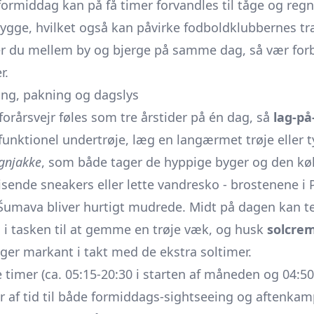
formiddag kan på få timer forvandles til tåge og reg
ygge, hvilket også kan påvirke fodboldklubbernes tr
r du mellem by og bjerge på samme dag, så vær forber
r.
ing, pakning og dagslys
forårsvejr føles som tre årstider på én dag, så
lag-på
 funktionel undertrøje, læg en langærmet trøje eller t
egnjakke
, som både tager de hyppige byger og den køl
ende sneakers eller lette vandresko - brostenene i 
 i Šumava bliver hurtigt mudrede. Midt på dagen kan 
s i tasken til at gemme en trøje væk, og husk
solcrem
iger markant i takt med de ekstra soltimer.
timer (ca. 05:15-20:30 i starten af måneden og 04:50
 af tid til både formiddags-sightseeing og aftenkam