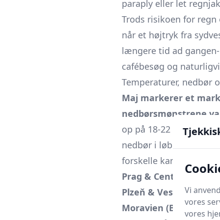
paraply eller let regnj
Trods risikoen for re
når et højtryk fra sydves
længere tid ad gangen-
cafébesøg og naturligv
Temperaturer, nedbør o
Maj markerer et marka
nedbørsmønstrene varie
op på 18-22 °C, mens n
Tjekkis
nedbør i løbet af måne
forskelle kan sammenfa
Cooki
Prag & Centrale Bøhm
Vi anvend
Plzeň & Vestbøhmen:
vores ser
Moravien (Brno, Ostra
vores hj