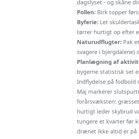
dagslyset - og skåne d
Pollen:
Birk topper førs
Byferie:
Let skuldertask
tørrer hurtigt op efter 
Naturudflugter:
Pak et
svagere i bjergdalene) og
Planlægning af aktivit
bygerne statistisk set e
Indflydelse på fodbold 
Maj markerer slutspurt
forårsvæksten: græsset
hurtigt leder skybrud 
tungere et kvarter før k
drænet ikke altid er på