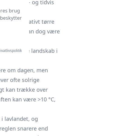
mm nedbør - og tidvis
ores brug
 beskytter
iddage, relativt tørre
tationerne kan dog være
 Plzeň, er
et bakkede landskab i
ivatlivspolitik
igere om dagen, men
ver ofte solrige
gt kan trække over
ften kan være >10 °C,
i lavlandet, og
 reglen snarere end