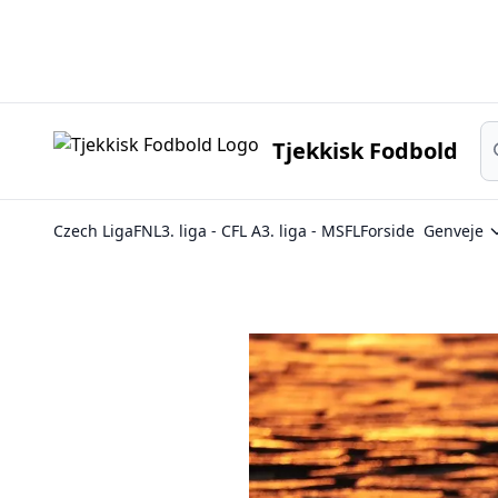
Sø
Tjekkisk Fodbold
Czech Liga
FNL
3. liga - CFL A
3. liga - MSFL
Forside
Genveje