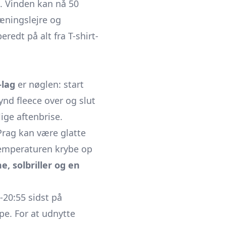
n. Vinden kan nå 50
æningslejre og
edt på alt fra T-shirt-
-lag
er nøglen: start
ynd fleece over og slut
ige aftenbrise.
Prag kan være glatte
temperaturen krybe op
e, solbriller og en
-20:55 sidst på
pe. For at udnytte