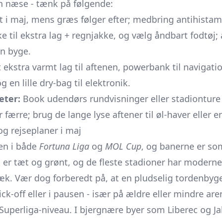
in næse - tænk på følgende:
t i maj, mens græs følger efter; medbring antihistami
e til ekstra lag + regnjakke, og vælg åndbart fodtøj; 
en byge.
 ekstra varmt lag til aftenen, powerbank til navigati
 en lille dry-bag til elektronik.
eter:
Book udendørs rundvisninger eller stadionture 
r færre; brug de lange lyse aftener til øl-haver eller
og rejseplaner i maj
en i både
Fortuna Liga
og
MOL Cup
, og banerne er som
 er tæt og grønt, og de fleste stadioner har modern
væk. Vær dog forberedt på, at en pludselig tordenbyg
ick-off eller i pausen - især på ældre eller mindre aren
 Superliga-niveau. I bjergnære byer som Liberec og
J