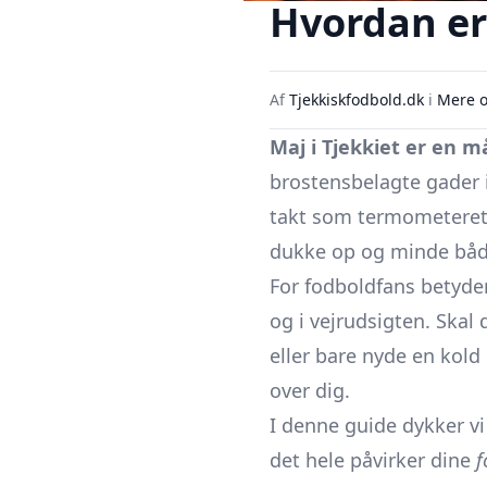
Hvordan er 
Af
Tjekkiskfodbold.dk
i
Mere o
Maj i Tjekkiet er en 
brostensbelagte gader 
takt som termometeret. 
dukke op og minde både 
For fodboldfans betyder
og i vejrudsigten. Skal
eller bare nyde en kold
over dig.
I denne guide dykker vi
det hele påvirker dine
f