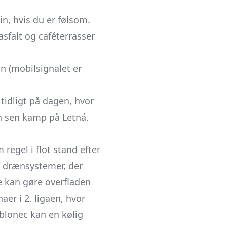
n, hvis du er følsom.
asfalt og caféterrasser
on (mobilsignalet er
tidligt på dagen, hvor
 en sen kamp på Letná.
 regel i flot stand efter
e drænsystemer, der
e kan gøre overfladen
aer i 2. ligaen, hvor
ablonec
kan en kølig