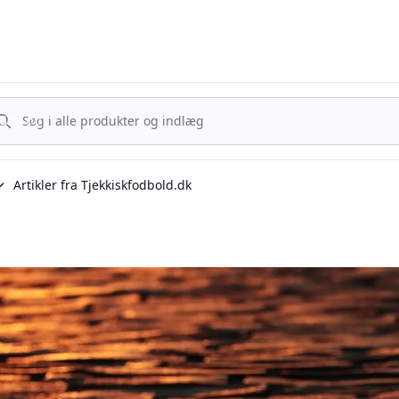
Tjekkisk Fodbold - Fra Prag til Plzeň - tjekkisk fodbold på dansk
g nu
Søg nu
Artikler fra Tjekkiskfodbold.dk