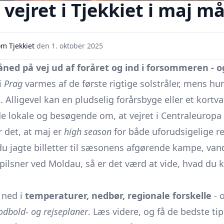
vejret i Tjekkiet i maj m
m Tjekkiet
den
1. oktober 2025
måned på vej ud af foråret og ind i forsommeren -
i
Prag
varmes af de første rigtige solstråler, mens h
Alligevel kan en pludselig forårsbyge eller et kortv
lokale og besøgende om, at vejret i Centraleuropa sj
 det, at maj er
high season
for både uforudsigelige r
 du jagte billetter til sæsonens afgørende kampe, va
 pilsner ved Moldau, så er det værd at vide, hvad du 
 ned i
temperaturer, nedbør, regionale forskelle
- 
odbold- og rejseplaner
. Læs videre, og få de bedste ti