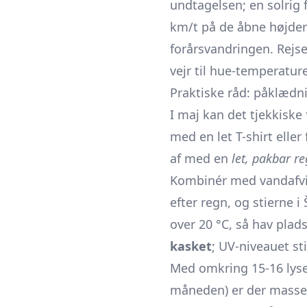
undtagelsen; en solrig 
km/t på de åbne højder
forårsvandringen. Rejse
vejr til hue-temperature
Praktiske råd: påklædn
I maj kan det tjekkiske 
med en let T-shirt eller
af med en
let, pakbar r
Kombinér med vandafvis
efter regn, og stierne
over 20 °C, så hav plad
kasket
; UV-niveauet st
Med omkring 15-16 lyse 
måneden) er der masser