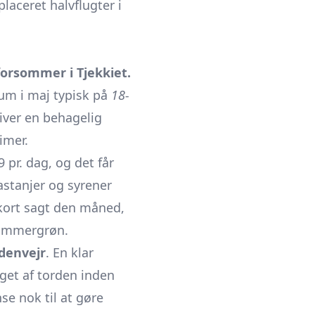
laceret halvflugter i
forsommer i Tjekkiet.
mum i maj typisk på
18-
iver en behagelig
imer.
 pr. dag, og det får
astanjer og syrener
 kort sagt den måned,
orsommergrøn.
rdenvejr
. En klar
aget af torden inden
se nok til at gøre