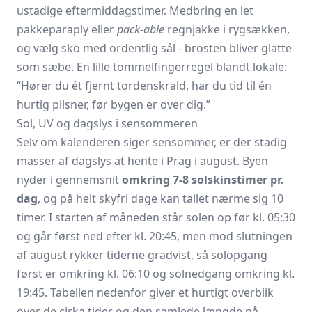
ustadige eftermiddagstimer. Medbring en let
pakkeparaply eller
pack-able
regnjakke i rygsækken,
og vælg sko med ordentlig sål - brosten bliver glatte
som sæbe. En lille tommelfingerregel blandt lokale:
“Hører du ét fjernt tordenskrald, har du tid til én
hurtig pilsner, før bygen er over dig.”
Sol, UV og dagslys i sensommeren
Selv om kalenderen siger sensommer, er der stadig
masser af dagslys at hente i Prag i august. Byen
nyder i gennemsnit
omkring 7-8 solskinstimer pr.
dag
, og på helt skyfri dage kan tallet nærme sig 10
timer. I starten af måneden står solen op før kl. 05:30
og går først ned efter kl. 20:45, men mod slutningen
af august rykker tiderne gradvist, så solopgang
først er omkring kl. 06:10 og solnedgang omkring kl.
19:45. Tabellen nedenfor giver et hurtigt overblik
over de cirka tider og den samlede længde på