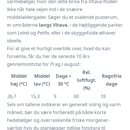
varmebølger, hvor den lette brise fra Vltava-floden
ikke når hele vejen ind i de snævre
middelaldergader. Søger du et svalende pusterum,
er områderne
langs Vltava
, i de højtliggende parker
som
Letná
og
Petřín
, eller i de skyggefulde ølhaver
ideelle.
For at give et hurtigt overblik over, hvad du kan
forvente, får du her de seneste 10 års
gennemsnitstal for Prag i august:
Rel.
Middel
Middel
Dage >
Regnfrie
luftfugt.
høj (°C)
lav (°C)
30 °C
dage
(%)
26,7
15,3
9
60
18
Selv om tallene indikerer en generelt solrig og varm
måned, bør du være forberedt på både korte
hedebølger og overraskende friske morgener-
særligt hvis du planlægger tidlige fototure til