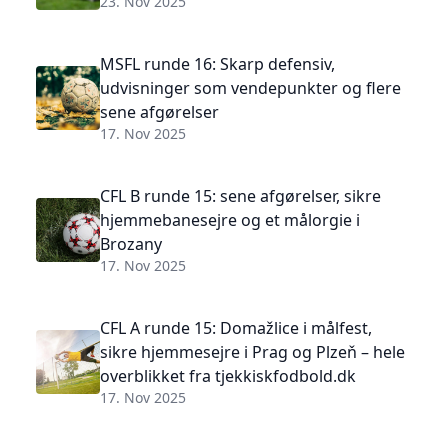
23. Nov 2025
MSFL runde 16: Skarp defensiv,
udvisninger som vendepunkter og flere
sene afgørelser
17. Nov 2025
CFL B runde 15: sene afgørelser, sikre
hjemmebanesejre og et målorgie i
Brozany
17. Nov 2025
CFL A runde 15: Domažlice i målfest,
sikre hjemmesejre i Prag og Plzeň – hele
overblikket fra tjekkiskfodbold.dk
17. Nov 2025