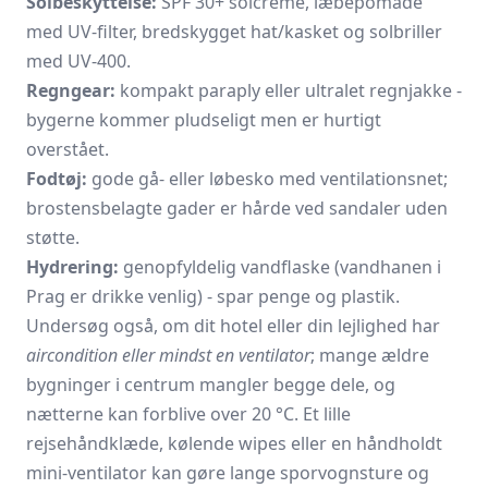
Solbeskyttelse:
SPF 30+ solcreme, læbepomade
med UV-filter, bredskygget hat/kasket og solbriller
med UV-400.
Regngear:
kompakt paraply eller ultralet regnjakke -
bygerne kommer pludseligt men er hurtigt
overstået.
Fodtøj:
gode gå- eller løbesko med ventilationsnet;
brostensbelagte gader er hårde ved sandaler uden
støtte.
Hydrering:
genopfyldelig vandflaske (vandhanen i
Prag er drikke­ venlig) - spar penge og plastik.
Undersøg også, om dit hotel eller din lejlighed har
aircondition eller mindst en ventilator
; mange ældre
bygninger i centrum mangler begge dele, og
nætterne kan forblive over 20 °C. Et lille
rejsehåndklæde, kølende wipes eller en håndholdt
mini-ventilator kan gøre lange sporvognsture og