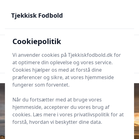
Tjekkisk Fodbold - Fra Prag til Plzeň - tjekkisk fodbold på
dansk
Tjekkisk Fodbold
Cookiepolitik
Tjekkisk Fodbold
Men
Søg nu
Vi anvender cookies på Tjekkiskfodbold.dk for
Søg nu
at optimere din oplevelse og vores service.
Cookies hjælper os med at forstå dine
præferencer og sikre, at vores hjemmeside
fungerer som forventet.
Når du fortsætter med at bruge vores
hjemmeside, accepterer du vores brug af
cookies. Læs mere i vores privatlivspolitik for at
forstå, hvordan vi beskytter dine data.