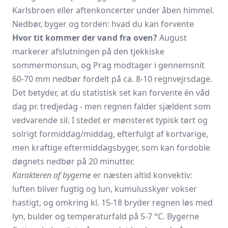
Karlsbroen eller aftenkoncerter under åben himmel.
Nedbør, byger og torden: hvad du kan forvente
Hvor tit kommer der vand fra oven?
August
markerer afslutningen på den tjekkiske
sommermonsun, og Prag modtager i gennemsnit
60-70 mm nedbør fordelt på ca. 8-10 regnvejrsdage.
Det betyder, at du statistisk set kan forvente én våd
dag pr. tredjedag - men regnen falder sjældent som
vedvarende sil. I stedet er mønsteret typisk tørt og
solrigt formiddag/​middag, efterfulgt af kortvarige,
men kraftige eftermiddagsbyger, som kan fordoble
døgnets nedbør på 20 minutter.
Karakteren af bygerne
er næsten altid konvektiv:
luften bliver fugtig og lun, kumulusskyer vokser
hastigt, og omkring kl. 15-18 bryder regnen løs med
lyn, bulder og temperaturfald på 5-7 °C. Bygerne