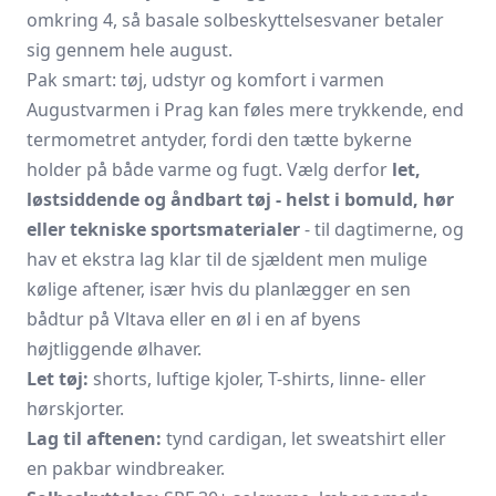
omkring 4, så basale solbeskyttelsesvaner betaler
sig gennem hele august.
Pak smart: tøj, udstyr og komfort i varmen
Augustvarmen i Prag kan føles mere trykkende, end
termometret antyder, fordi den tætte bykerne
holder på både varme og fugt. Vælg derfor
let,
løstsiddende og åndbart tøj - helst i bomuld, hør
eller tekniske sportsmaterialer
- til dagtimerne, og
hav et ekstra lag klar til de sjældent men mulige
kølige aftener, især hvis du planlægger en sen
bådtur på Vltava eller en øl i en af byens
højtliggende ølhaver.
Let tøj:
shorts, luftige kjoler, T-shirts, linne- eller
hørskjorter.
Lag til aftenen:
tynd cardigan, let sweatshirt eller
en pakbar windbreaker.