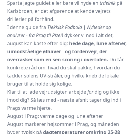
Sparta jagte guldet eller bare vil nyde en
trdelník
på
Karlsbroen, er det afgørende at kende vejrets
drillerier på forhånd.
I denne guide fra
Tjekkisk Fodbold | Nyheder og
analyser - fra Prag til Plzeň
dykker vi ned i alt det,
august kan kaste efter dig:
hede dage, lune aftener,
uimodståelige ølhaver - og tordenvejr, der
overrasker som en sen scoring i overtiden.
Du får
konkrete råd om, hvad du skal pakke, hvordan du
tackler solens UV-stråler, og hvilke kneb de lokale
bruger til at holde sig kølige.
Klar til at lade vejrudsigten arbejde
for
dig og ikke
imod dig? Så læs med - næste afsnit tager dig ind i
Prags varme hjerte.
August i Prag: varme dage og lune aftener
August markerer højsommer i Prag, og måneden
byder typisk på
dagtemperaturer omkring 25-28