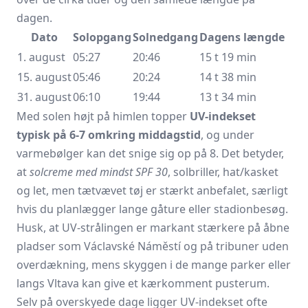
dagen.
Dato
Solopgang
Solnedgang
Dagens længde
1. august
05:27
20:46
15 t 19 min
15. august
05:46
20:24
14 t 38 min
31. august
06:10
19:44
13 t 34 min
Med solen højt på himlen topper
UV-indekset
typisk på 6-7 omkring middagstid
, og under
varmebølger kan det snige sig op på 8. Det betyder,
at
solcreme med mindst SPF 30
, solbriller, hat/kasket
og let, men tætvævet tøj er stærkt anbefalet, særligt
hvis du planlægger lange gåture eller stadionbesøg.
Husk, at UV-strålingen er markant stærkere på åbne
pladser som Václavské Náměstí og på tribuner uden
overdækning, mens skyggen i de mange parker eller
langs Vltava kan give et kærkomment pusterum.
Selv på overskyede dage ligger UV-indekset ofte