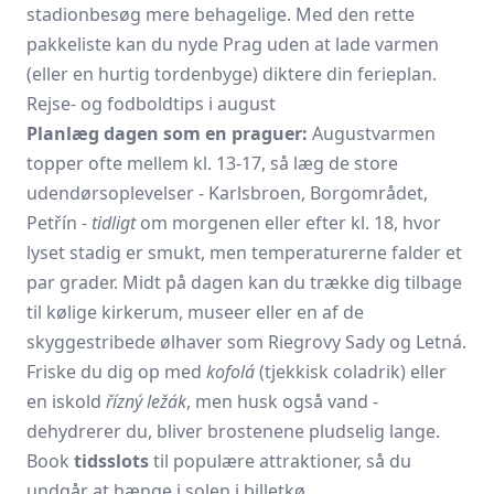
stadionbesøg mere behagelige. Med den rette
pakkeliste kan du nyde Prag uden at lade varmen
(eller en hurtig tordenbyge) diktere din ferieplan.
Rejse- og fodboldtips i august
Planlæg dagen som en praguer:
Augustvarmen
topper ofte mellem kl. 13-17, så læg de store
udendørsoplevelser - Karlsbroen, Borgområdet,
Petřín -
tidligt
om morgenen eller efter kl. 18, hvor
lyset stadig er smukt, men temperaturerne falder et
par grader. Midt på dagen kan du trække dig tilbage
til kølige kirkerum, museer eller en af de
skyggestribede ølhaver som Riegrovy Sady og Letná.
Friske du dig op med
kofolá
(tjekkisk coladrik) eller
en iskold
řízný ležák
, men husk også vand -
dehydrerer du, bliver brostenene pludselig lange.
Book
tidsslots
til populære attraktioner, så du
undgår at hænge i solen i billetkø.