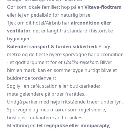
Gør som lokale familier: hop på en
Vltava-flodtram
eller lej en pedalbåd for naturlig brise.
Tjek om dit hotel/Airbnb har
aircondition eller
ventilator
; det er langt fra standard i historiske
bygninger.
Kølende transport & torden-sikkerhed:
Prags
metro og de fleste nyere sporvogne har aircondition
- et godt argument for et
Lítačka-rejsekort
. Bliver
himlen mørk, kan en sommerbyge hurtigt blive et
buldrende tordenvejr:
Søg ly i en café, station eller butiksarkade;
metalgelændere på broer frarådes.
Undgå parker med høje fritstående træer under lyn.
Sporvogne og metro kører som regel videre,
buslinjer i udkanten kan forsinkes.
Medbring en
let regnjakke eller miniparaply
;