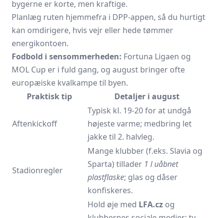
bygerne er korte, men kraftige.
Planlæg ruten hjemmefra i DPP-appen, så du hurtigt
kan omdirigere, hvis vejr eller hede tømmer
energikontoen.
Fodbold i sensommerheden:
Fortuna Ligaen og
MOL Cup er i fuld gang, og august bringer ofte
europæiske kvalkampe til byen.
Praktisk tip
Detaljer i august
Typisk kl. 19-20 for at undgå
Aftenkickoff
højeste varme; medbring let
jakke til 2. halvleg.
Mange klubber (f.eks. Slavia og
Sparta) tillader
1 l uåbnet
Stadionregler
plastflaske
; glas og dåser
konfiskeres.
Hold øje med
LFA.cz
og
klubbernes sociale medier; tv-