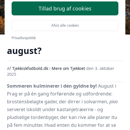
Tillad brug af cookies
Afvis alle cookies
Hvordan er vejret i Prag i
Privatlivspolitik
august?
Af
Tjekkiskfodbold.dk
i
Mere om Tjekkiet
den
3. oktober
2025
Sommeren kulminerer i den gyldne by!
August i
Prag er på én gang forførende og udfordrende:
brostensbelagte gader, der dirrer i solvarmen,
pivo
serveret iskoldt under kastanjetræerne - og
pludselige tordenbyger, der kan rive alle planer itu
på fem minutter. Hvad enten du kommer for at se