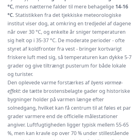
°C
, mens nætterne falder til mere behagelige
14-16
°C
. Statistikken fra det tjekkiske meteorologiske
institut viser dog, at omkring en tredjedel af dagene
når over 30 °C, og enkelte år sniger temperaturen
sig helt op i 35-37 °C. De moderate perioder - ofte
styret af koldfronter fra vest - bringer kortvarigt
friskere luft med sig, så temperaturen kan dykke 5-7
grader og give tiltrængt pusterum for både lokale
og turister.
Den oplevede varme forstærkes af
byens varmeø-
effekt
: de tætte brostensbelagte gader og historiske
bygninger holder på varmen længe efter
solnedgang, hvilket kan få centrum til at føles et par
grader varmere end de officielle målestationer
angiver. Luftfugtigheden ligger typisk mellem 55-65
%, men kan kravle op over 70 % under stillestående