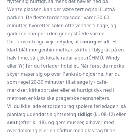
flytter sig hurtigt, så mens det høvler ned på
Wenzelpladsen, kan der være tørt og sol i Letná-
parken. De fleste tordenepisoder varer 30-60
minutter, hvorefter solen ofte vender tilbage, og
gaderne damper i den genopståede varme.
Det omskiftelige vejr betyder, at
timing er alt
. Et
klart blåt morgenhimmel kan skifte til blygråt på en
halv time, så tjek lokale radar-apps (ČHMÚ, Windy
eller Yr) før du forlader hotellet. Når først de mørke
skyer maser sig op over Pankrác-højderne, har du
som regel 20-30 minutter til at søge ly - cafe-
markiser, kirkeportaler eller et hurtigt dyk ned i
metroen er klassiske pragerske regnshelters.
Vil du ikke lade et tordenbrag spolere feriedagen, så
planlæg udendørs sightseeing
tidligt
(kl. 08-12) eller
sent
(efter kl. 18), og gem museer, ølhaver med
overdækning eller en bådtur med glas-tag til de