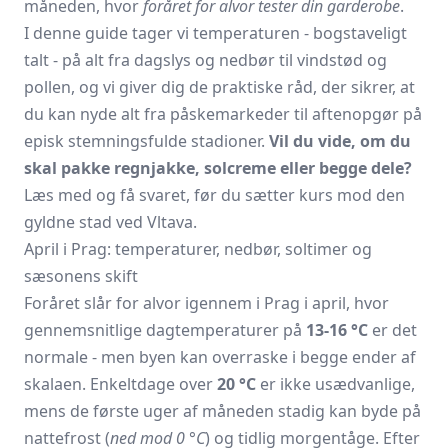
måneden, hvor
foråret for alvor tester din garderobe
.
I denne guide tager vi temperaturen - bogstaveligt
talt - på alt fra dagslys og nedbør til vindstød og
pollen, og vi giver dig de praktiske råd, der sikrer, at
du kan nyde alt fra påskemarkeder til aftenopgør på
episk stemningsfulde stadioner.
Vil du vide, om du
skal pakke regnjakke, solcreme eller begge dele?
Læs med og få svaret, før du sætter kurs mod den
gyldne stad ved Vltava.
April i Prag: temperaturer, nedbør, soltimer og
sæsonens skift
Foråret slår for alvor igennem i Prag i april, hvor
gennemsnitlige dagtemperaturer på
13-16 °C
er det
normale - men byen kan overraske i begge ender af
skalaen. Enkelt­dage over
20 °C
er ikke usædvanlige,
mens de første uger af måneden stadig kan byde på
nattefrost (
ned mod 0 °C
) og tidlig morgentåge. Efter