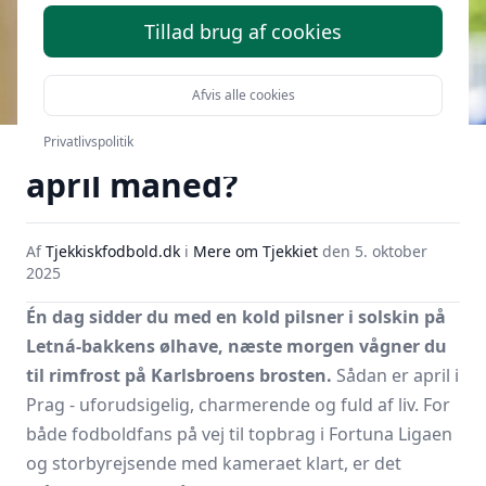
Tillad brug af cookies
Afvis alle cookies
Hvordan er vejret i Prag i
Privatlivspolitik
april måned?
Af
Tjekkiskfodbold.dk
i
Mere om Tjekkiet
den
5. oktober
2025
Én dag sidder du med en kold pilsner i solskin på
Letná-bakkens ølhave, næste morgen vågner du
til rimfrost på Karlsbroens brosten.
Sådan er april i
Prag - uforudsigelig, charmerende og fuld af liv. For
både fodboldfans på vej til topbrag i Fortuna Ligaen
og storbyrejsende med kameraet klart, er det