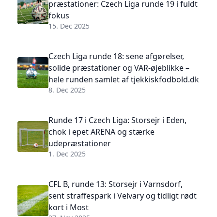
præstationer: Czech Liga runde 19 i fuldt
fokus
15. Dec 2025
Czech Liga runde 18: sene afgørelser,
solide præstationer og VAR-øjeblikke –
hele runden samlet af tjekkiskfodbold.dk
8. Dec 2025
Runde 17 i Czech Liga: Storsejr i Eden,
chok i epet ARENA og stærke
udepræstationer
1. Dec 2025
CFL B, runde 13: Storsejr i Varnsdorf,
sent straffespark i Velvary og tidligt rødt
kort i Most