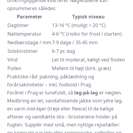
omkringliggende kvarterer. Nøgletallene kan
opsummeres således:
Parameter
Typisk niveau
Dagtimer
13-16 °C (muligt > 20 °C)
Nattemperatur
4-6 °C (risiko for frost i starten)
Nedbørsdage / mm
7-9 dage / 35-45 mm
Solskinstimer
6-7 pr. dag
Vind
Let til moderat, køligt ved floden
Pollen
Mellem til højt (birk, græs)
Praktiske råd: pakning, påklædning og
forårsaktiviteter – inkl. fodbold i Prag
Foråret i Prag er lunefuldt, så
lag-på-lag
er nøglen.
Medbring en let, vandafvisende jakke som ydre lag,
en varm
mid-layer
(trøje eller fleece) til de kølige
aftener og vandtætte sko - brostenene holder på
fugten. Supplér med små, men nyttige rejsefæller:
en kompakt paraply eller regnponcho, solbriller og