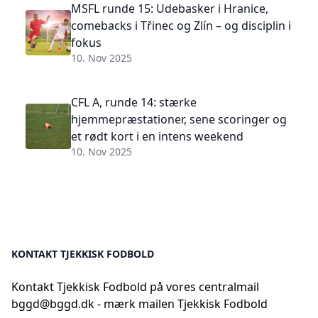
MSFL runde 15: Udebasker i Hranice,
comebacks i Třinec og Zlín – og disciplin i
fokus
10. Nov 2025
CFL A, runde 14: stærke
hjemmepræstationer, sene scoringer og
et rødt kort i en intens weekend
10. Nov 2025
KONTAKT TJEKKISK FODBOLD
Kontakt Tjekkisk Fodbold på vores centralmail
bggd@bggd.dk
- mærk mailen Tjekkisk Fodbold