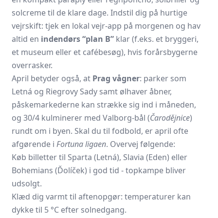
solcreme til de klare dage. Indstil dig på hurtige
vejrskift: tjek en lokal vejr-app på morgenen og hav
altid en
indendørs “plan B”
klar (f.eks. et bryggeri,
et museum eller et cafébesøg), hvis forårsbygerne
overrasker.
April betyder også, at
Prag vågner
: parker som
Letná og Riegrovy Sady samt ølhaver åbner,
påskemarkederne kan strække sig ind i måneden,
og 30/4 kulminerer med Valborg-bål (
Čarodějnice
)
rundt om i byen. Skal du til fodbold, er april ofte
afgørende i
Fortuna ligaen
. Overvej følgende:
Køb billetter til Sparta (Letná), Slavia (Eden) eller
Bohemians (Ďolíček) i god tid - topkampe bliver
udsolgt.
Klæd dig varmt til aftenopgør: temperaturer kan
dykke til 5 °C efter solnedgang.