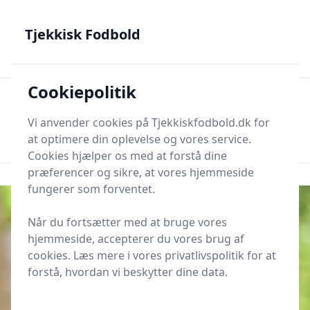
Tjekkisk Fodbold - Fra Prag til Plzeň - tjekkisk fodbold på
dansk
Tjekkisk Fodbold
Cookiepolitik
Tjekkisk Fodbold
Men
Søg nu
Vi anvender cookies på Tjekkiskfodbold.dk for
Søg nu
at optimere din oplevelse og vores service.
Cookies hjælper os med at forstå dine
præferencer og sikre, at vores hjemmeside
fungerer som forventet.
Når du fortsætter med at bruge vores
hjemmeside, accepterer du vores brug af
cookies. Læs mere i vores privatlivspolitik for at
forstå, hvordan vi beskytter dine data.