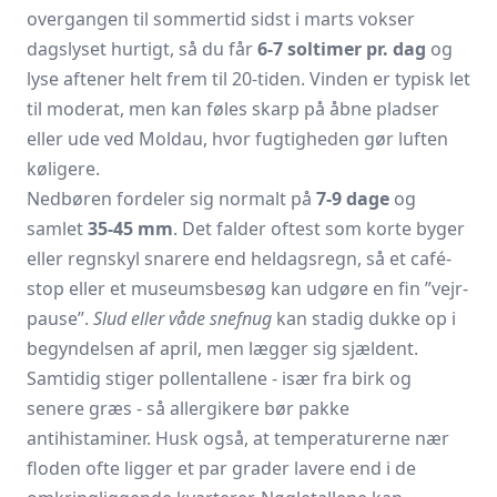
overgangen til sommertid sidst i marts vokser
dagslyset hurtigt, så du får
6-7 soltimer pr. dag
og
lyse aftener helt frem til 20-tiden. Vinden er typisk let
til moderat, men kan føles skarp på åbne pladser
eller ude ved Moldau, hvor fugtigheden gør luften
køligere.
Nedbøren fordeler sig normalt på
7-9 dage
og
samlet
35-45 mm
. Det falder oftest som korte byger
eller regnskyl snarere end heldagsregn, så et café-
stop eller et museumsbesøg kan udgøre en fin ”vejr­
pause”.
Slud eller våde snefnug
kan stadig dukke op i
begyndelsen af april, men lægger sig sjældent.
Samtidig stiger pollentallene - især fra birk og
senere græs - så allergikere bør pakke
antihistaminer. Husk også, at temperaturerne nær
floden ofte ligger et par grader lavere end i de