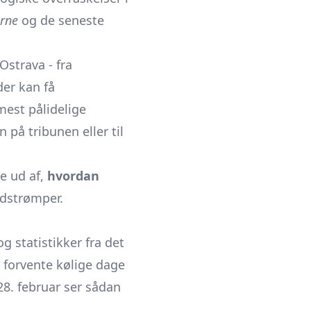
rne
og de seneste
Ostrava - fra
der kan få
mest pålidelige
 på tribunen eller til
e ud af,
hvordan
oldstrømper.
og statistikker fra det
 forvente kølige dage
28. februar ser sådan