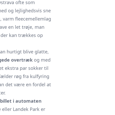
 Ostrava ofte som
hed og lejlighedsvis sne
je, varm fleecemellemlag
ave en let trøje, man
, der kan trækkes op
 hurtigt blive glatte,
ggede overtræk
og med
t ekstra par sokker til
fælder røg fra kulfyring
an det være en fordel at
er.
billet i automaten
e eller Landek Park er