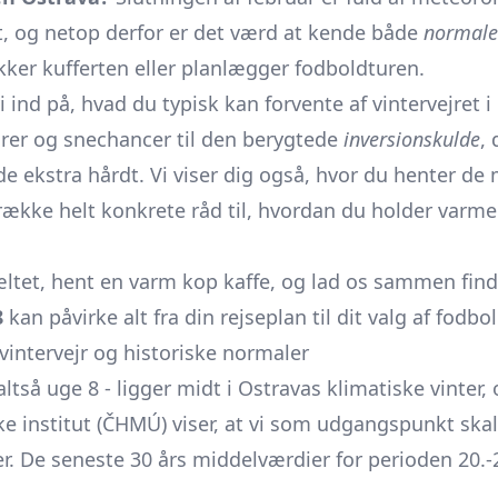
t, og netop derfor er det værd at kende både
normale
ker kufferten eller planlægger fodboldturen.
ind på, hvad du typisk kan forvente af vintervejret i 
r og sne­chancer til den berygtede
inversionskulde
, 
de ekstra hårdt. Vi viser dig også, hvor du henter de 
række helt konkrete råd til, hvordan du holder varmen
tet, hent en varm kop kaffe, og lad os sammen find
8
kan påvirke alt fra din rejseplan til dit valg af fodb
 vintervejr og historiske normaler
altså uge 8 - ligger midt i Ostravas klimatiske vinter, 
e institut (ČHMÚ) viser, at vi som udgangspunkt skal
er. De seneste 30 års middelværdier for perioden 20.-