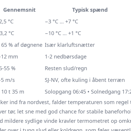
Gennemsnit
Typisk spænd
2,5 °C
−3 °C … +7 °C
3,2 °C
−10 °C … +1 °C
 65 % af døgnene
Især klarluftsnætter
-12 mm
1-2 nedbørsdage
5-55 %
Resten slud/regn
-5 m/s
SJ-NV, ofte kuling i åbent terræn
 10 t 35 m
Solopgang 06:45 • Solnedgang 17:
er ind fra nordvest, falder temperaturen som regel t
iver tør, let sne med god chance for stabile baneforho
d mildere sydlige vinde kravler termometret op omk
der over i tung slud eller koldregn, som føles væsent