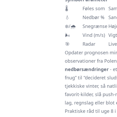
🌡️
Føles som
Sam
💧
Nedbør %
San
❄️/🌧️
Snegrænse
Højd
🌬️
Vind (m/s)
Vig
🎯
Radar
Live
Opdater prognosen min
observationer fra Pole
nedbørsændringer
- e
fnug” til “decideret slu
tjekkiske vinter, så nat
favorit-kilder, slå push
lag, regnslag eller blot
Praktiske råd til uge 8 