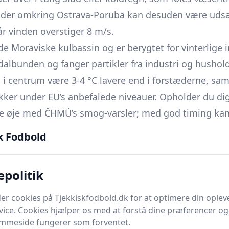
råder omkring Ostrava-Poruba kan desuden være udsa
år vinden overstiger 8 m/s.
de Moraviske kulbassin og er berygtet for vinterlige 
 dalbunden og fanger partikler fra industri og hushol
i centrum være 3-4 °C lavere end i forstæderne, sam
dykker under EU’s anbefalede niveauer. Opholder du di
de øje med ČHMÚ’s smog-varsler; med god timing kan 
ge gåture langs Ostravice-floden og gemme museums
k Fodbold
rioder.
tuelle prognose – dag for dag
epolitik
ise billede af vejret i Ostrava dag for dag bør du ko
r. Start altid med
ČHMÚ
- det tjekkiske meteorologis
er cookies på Tjekkiskfodbold.dk for at optimere din oplev
vice. Cookies hjælper os med at forstå dine præferencer og 
 bruger højopløselige modeller, der fanger Beskider-
emmeside fungerer som forventet.
ter med én eller to uafhængige kilder (f.eks.
DMI
,
Yr