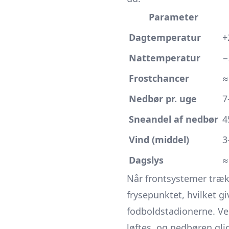
Parameter
Dagtemperatur
+
Nattemperatur
−
Frostchancer
≈
Nedbør pr. uge
7
Sneandel af nedbør
4
Vind (middel)
3
Dagslys
≈
Når frontsystemer trækk
frysepunktet, hvilket g
fodboldstadionerne. Ve
løftes, og nedbøren gli