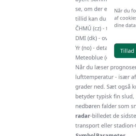
se, om der er konsisten
Når du f
af cookie
tillid kan du have til ud
dine data
ČHMÚ (cz)
- timeloggend
DMI (dk)
- overskuelig g
Yr (no)
- detaljeret ned
Tillad
Meteoblue (ch)
- ensemb
Når du læser prognoser
lufttemperatur - især a
grader ned. Sæt også 
betyder typisk fin slu
nedbøren falder som sne
radar
-billedet de sidst
transport eller stadion-t
Symbol
Parameter