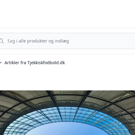
Tjekkisk Fodbold - Fra Prag til Plzeň - tjekkisk fodbold på dansk
g nu
Søg nu
Artikler fra Tjekkiskfodbold.dk