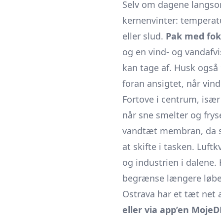
Selv om dagene langsomt
kernenvinter: temperatu
eller slud.
Pak med foku
og en vind- og vandafvi
kan tage af. Husk også
foran ansigtet, når vind
Fortove i centrum, især
når sne smelter og frys
vandtæt membran, da slu
at skifte i tasken. Luft
og industrien i dalene
begrænse længere løbe- 
Ostrava har et tæt net 
eller via app’en Moje