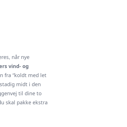
res, når nye
ers vind- og
n fra “koldt med let
 stadig midt i den
genvej til dine to
 du skal pakke ekstra