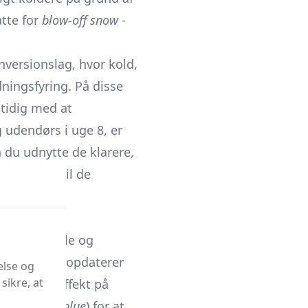
tte for
blow-off snow
-
inversionslag, hvor kold,
dningsfyring. På disse
tidig med at
g udendørs i uge 8, er
du udnytte de klarere,
besøgene til de
mbinere lokale og
ke institut opdaterer
else og
sikre, at
bjergenes effekt på
eller
Meteoblue
) for at