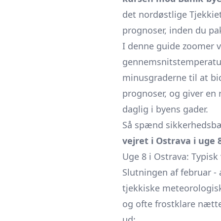
det nordøstlige Tjekkie
prognoser, inden du pak
I denne guide zoomer vi 
gennemsnitstemperature
minusgraderne til at bi
prognoser, og giver en 
daglig i byens gader.
Så spænd sikkerhedsbæl
vejret i Ostrava i uge 
Uge 8 i Ostrava: Typisk
Slutningen af februar - 
tjekkiske meteorologisk
og ofte frostklare nætt
ud: