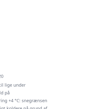
20
il lige under
ld på
ring +4 °C: snegrænsen
ligt koldere på grund af