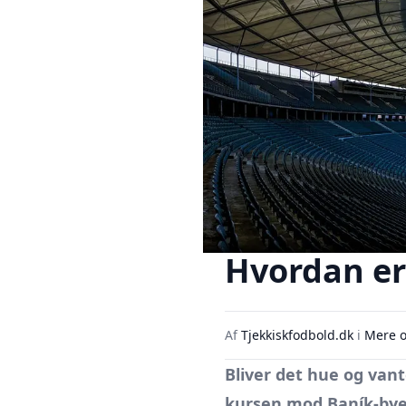
Hvordan er 
Af
Tjekkiskfodbold.dk
i
Mere o
Bliver det hue og vant
kursen mod Baník-bye