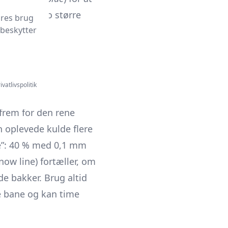
lerne er, jo større
ores brug
 beskytter
ivatlivspolitik
 frem for den rene
n oplevede kulde flere
e”: 40 % med 0,1 mm
now line) fortæller, om
de bakker. Brug altid
ke bane og kan time