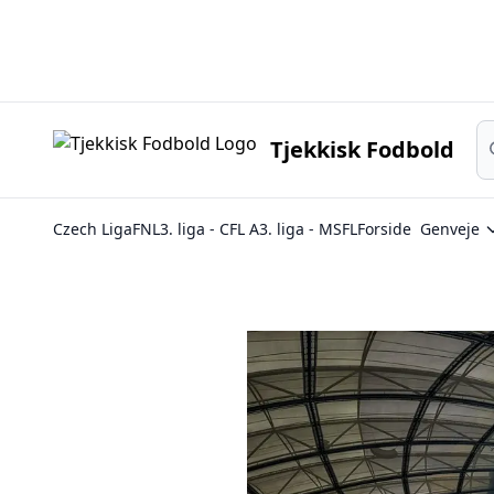
Sø
Tjekkisk Fodbold
Czech Liga
FNL
3. liga - CFL A
3. liga - MSFL
Forside
Genveje