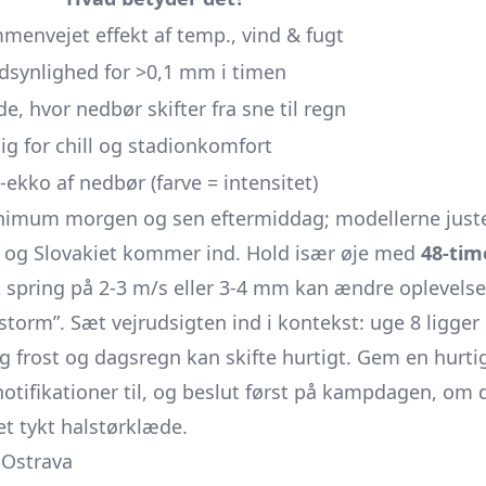
menvejet effekt af temp., vind & fugt
dsynlighed for >0,1 mm i timen
e, hvor nedbør skifter fra sne til regn
tig for chill og stadionkomfort
-ekko af nedbør (farve = intensitet)
imum morgen og sen eftermiddag; modellerne juste
n og Slovakiet kommer ind. Hold især øje med
48-tim
t spring på 2-3 m/s eller 3-4 mm kan ændre oplevelse
dstorm”. Sæt vejrudsigten ind i kontekst: uge 8 ligger
lig frost og dagsregn kan skifte hurtigt. Gem en hurtig
-notifikationer til, og beslut først på kampdagen, om
 et tykt halstørklæde.
i Ostrava