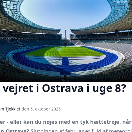
vejret i Ostrava i uge 8?
m Tjekkiet
den
5. oktober 2025
er - eller kan du nøjes med en tyk hættetrøje, når
n Ostrava?
Slutningen af februar er fuld af meteorol