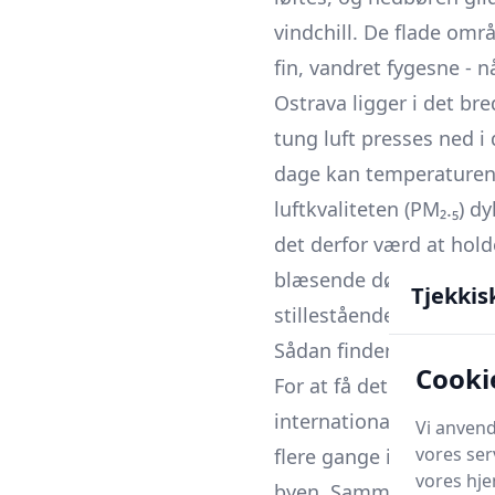
vindchill. De flade om
fin, vandret fygesne - n
Ostrava ligger i det bre
tung luft presses ned i
dage kan temperaturen 
luftkvaliteten (PM₂.₅) 
det derfor værd at hol
blæsende døgn til lan
Tjekkis
stillestående, disede pe
Sådan finder du den ak
Cooki
For at få det mest præc
internationale prognose
Vi anvend
vores ser
flere gange i døgnet og
vores hj
byen. Sammenlign deref