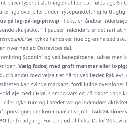
 bliver lysere i slutningen af februar, føles uge 8 i
rer lige over eller under frysepunktet, høj luftfugtig
s på lag-på-lag-princip
- f.eks. en åndbar indertrø
sende skaljakke. Til pauser indendørs er det rart at h
termoundertøj
, tykke handsker, hue og en halsedisse
en river ned ad Ostravices dal.
 omkring Stodolní og ved banegårdene, saltes men kan
er igen.
Vælg fodtøj med groft mønster eller is-pi
d blandet med vejsalt er hårdt ved læder. Pak evt. e
kvaliteten kan svinge markant, fordi kuldeinversioner 
. Hold øje med
ČHMÚ’s smog-varsler
; på “røde” dage k
eller cykelture og i stedet vælge indendørs aktivitet
af sporvogne, der kører uanset vejret -
køb 24-timers
DPO
for fri adgang. For ture ud til f.eks. Dolní Vítkovic