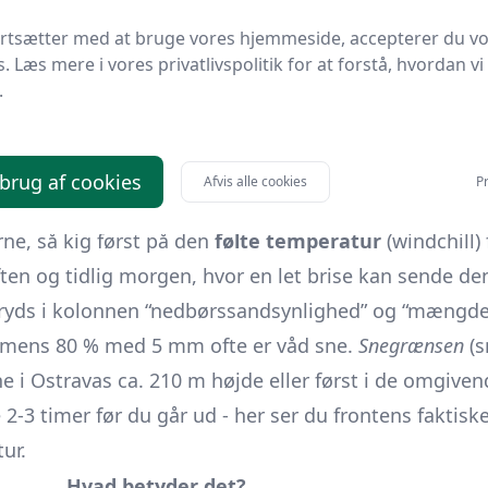
s i temperatur- og nedbørssignaler. Jo mere ens model
ortsætter med at bruge vores hjemmeside, accepterer du v
s. Læs mere i vores privatlivspolitik for at forstå, hvordan vi
viklingen.
.
e radar + lokale varslingskort
raf for temperatur, “føles som” og vind
børsplot og langtidstendens
 brug af cookies
Afvis alle cookies
Pr
le-diagram og “weather in context”-statistik
ne, så kig først på den
følte temperatur
(windchill)
ften og tidlig morgen, hvor en let brise kan sende de
kryds i kolonnen “nedbørssandsynlighed” og “mængd
d, mens 80 % med 5 mm ofte er våd sne.
Snegrænsen
(s
 i Ostravas ca. 210 m højde eller først i de omgiven
e 2-3 timer før du går ud - her ser du frontens faktis
ur.
Hvad betyder det?