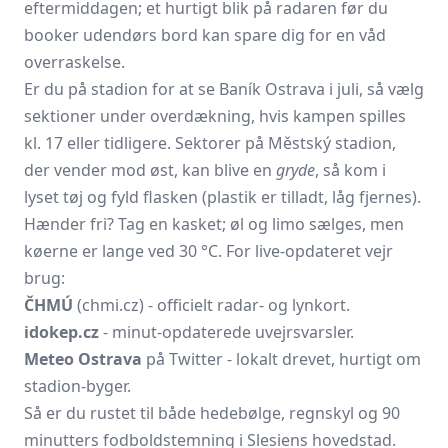
eftermiddagen; et hurtigt blik på radaren før du
booker udendørs bord kan spare dig for en våd
overraskelse.
Er du på stadion for at se Baník Ostrava i juli, så vælg
sektioner under overdækning, hvis kampen spilles
kl. 17 eller tidligere. Sektorer på Městský stadion,
der vender mod øst, kan blive en
gryde
, så kom i
lyset tøj og fyld flasken (plastik er tilladt, låg fjernes).
Hænder fri? Tag en kasket; øl og limo sælges, men
køerne er lange ved 30 °C. For live-opdateret vejr
brug:
ČHMÚ
(chmi.cz) - officielt radar- og lynkort.
idokep.cz
- minut-opdaterede uvejrsvarsler.
Meteo Ostrava
på Twitter - lokalt drevet, hurtigt om
stadion-byger.
Så er du rustet til både hedebølge, regnskyl og 90
minutters fodboldstemning i Slesiens hovedstad.