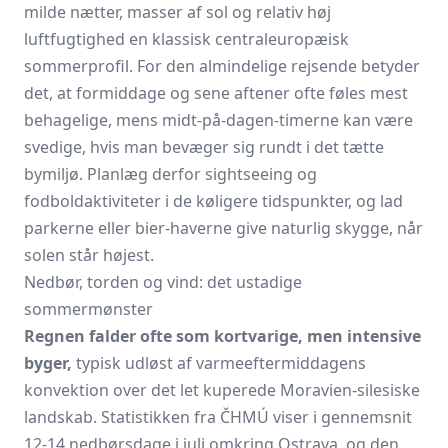
milde nætter, masser af sol og relativ høj
luftfugtighed en klassisk central­europæisk
sommerprofil. For den almindelige rejsende betyder
det, at formiddage og sene aftener ofte føles mest
behagelige, mens midt-på-dagen-timerne kan være
svedige, hvis man bevæger sig rundt i det tætte
bymiljø. Planlæg derfor sightseeing og
fodboldaktiviteter i de køligere tidspunkter, og lad
parkerne eller bier-haverne give naturlig skygge, når
solen står højest.
Nedbør, torden og vind: det ustadige
sommermønster
Regnen falder ofte som kortvarige, men intensive
byger,
typisk udløst af varmeeftermiddagens
konvektion over det let kuperede Moravien-silesiske
landskab. Statistikken fra ČHMÚ viser i gennemsnit
12-14 nedbørsdage i juli omkring Ostrava, og den