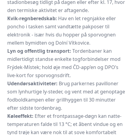
stadionbesøg tidligt på dagen eller efter kl. 17, hvor
den termiske aktivitet er aftagende.
Kvik-regnberedskab:
Hav en let regnjakke eller
poncho i tasken samt vandtætte pakposer til
elektronik - især hvis du hopper på sporvognen
mellem bymidten og Dolní Vítkovice.
Lyn og offentlig transport:
Tordenbaner kan
midlertidigt standse enkelte togforbindelser mod
Frýdek-Místek; hold øje med
ČD-app’en
og
DPO’s
live-kort
for sporvognsdrift.
Udendørsaktiviteter:
Brug parkernes pavilloner
som lynhurtige ly-steder, og vent med at genoptage
fodboldkampen eller grillhyggen til 30 minutter
efter sidste tordenbrag.
Køleeffekt:
Efter et frontpassage-døgn kan natte­
temperaturen falde til 13 °C; et åbent vindue og en
tynd trøje kan være nok til at sove komfortabelt