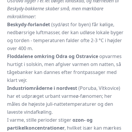
Ostrava ligger i et let bølget landskab, og nærheden til
Beskydy-bakkerne skaber små, men mærkbare
mikroklimaer:
Beskydy-forlandet
(syd/øst for byen) får kølige,
nedbørsrige luftmasser, der kan udløse lokale byger
og torden - temperaturen falder ofte 2-3 °C i højder
over 400 m.
Floddalene omkring Odra og Ostravice
opvarmes
hurtigt i solskin, men afgiver varmen om natten, så
tågebanker kan dannes efter frontpassager med
klart vejr.
Industriområderne i nordvest
(Poruba, Vítkovice)
har et udpræget urbant varmeø-fænomen; her
måles de højeste juli-nattetemperaturer og den
laveste vindafkøling.
I varme, stille perioder stiger
ozon- og
partikelkoncentrationer
, hvilket især kan mærkes