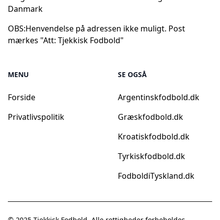
Danmark
OBS:
Henvendelse på adressen ikke muligt. Post
mærkes "Att: Tjekkisk Fodbold"
MENU
SE OGSÅ
Forside
Argentinskfodbold.dk
Privatlivspolitik
Græskfodbold.dk
Kroatiskfodbold.dk
Tyrkiskfodbold.dk
FodboldiTyskland.dk
© 2025
Tjekkisk Fodbold
. Alle rettigheder forbeholdes