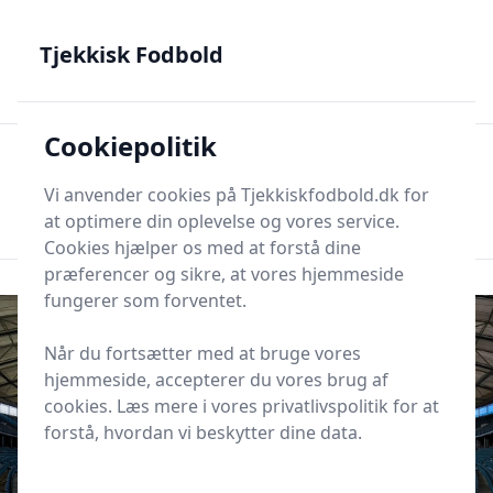
Tjekkisk Fodbold - Fra Prag til Plzeň - tjekkisk fodbold på
dansk
Tjekkisk Fodbold
Cookiepolitik
Tjekkisk Fodbold
Men
Søg nu
Vi anvender cookies på Tjekkiskfodbold.dk for
Søg nu
at optimere din oplevelse og vores service.
Cookies hjælper os med at forstå dine
præferencer og sikre, at vores hjemmeside
fungerer som forventet.
Når du fortsætter med at bruge vores
hjemmeside, accepterer du vores brug af
cookies. Læs mere i vores privatlivspolitik for at
forstå, hvordan vi beskytter dine data.