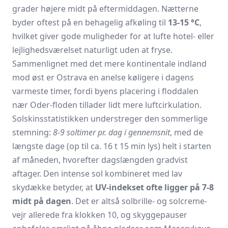
grader højere midt på eftermiddagen. Nætterne
byder oftest på en behagelig afkøling til
13-15 °C
,
hvilket giver gode muligheder for at lufte hotel- eller
lejlighedsværelset naturligt uden at fryse.
Sammenlignet med det mere kontinentale indland
mod øst er Ostrava en anelse køligere i dagens
varmeste timer, fordi byens placering i floddalen
nær Oder-floden tillader lidt mere luftcirkulation.
Solskinsstatistikken understreger den sommerlige
stemning:
8-9 soltimer pr. dag i gennemsnit
, med de
længste dage (op til ca. 16 t 15 min lys) helt i starten
af måneden, hvorefter dagslængden gradvist
aftager. Den intense sol kombineret med lav
skydække betyder, at
UV-indekset ofte ligger på 7-8
midt på dagen
. Det er altså solbrille- og solcreme-
vejr allerede fra klokken 10, og skyggepauser