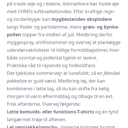
på travle veje og i dalene. Astmatikere bør holde øje
med
CHMI’s luftkvalitetsindex
. Efter kraftige regn-
og tordenbyger kan
mygbestanden eksplodere
langs floder og parkdamme, mens
græs- og bynke-
pollen
topper fra midten af juli. Medbring derfor
myggespray, antihistaminer og overvej at planlægge
udendørsaktiviteter til tidlige formiddagstimer, hvor
både ozontal og pollental typisk er lavere.
Praktiske råd til rejsende og fodboldfans
Det tjekkiske sommervejr er lunefuldt, så en
fleksibel
pakkeliste
er guld værd. Medbring tøj, der kan
kombineres i lette lag, så du kan skifte fra kølig
morgen til varm eftermiddag og tilbage til en evt.
frisk aftenbrise. Overvej følgende:
Lette bomulds- eller funktions-T-shirts
og en tynd
langærmet trøje til aftenen.
Let regnjakke/poncho
- bygerne kommer hurtigt