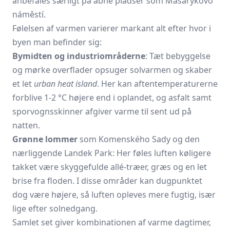
anbefales særligt på åbne pladser som Masarykovo
náměstí.
Følelsen af varmen varierer markant alt efter hvor i
byen man befinder sig:
Bymidten og industriområderne
: Tæt bebyggelse
og mørke overflader opsuger solvarmen og skaber
et let
urban heat island
. Her kan aftentemperaturerne
forblive 1-2 °C højere end i oplandet, og asfalt samt
sporvognsskinner afgiver varme til sent ud på
natten.
Grønne lommer
som Komenského Sady og den
nærliggende Landek Park: Her føles luften køligere
takket være skyggefulde allé-træer, græs og en let
brise fra floden. I disse områder kan dugpunktet
dog være højere, så luften opleves mere fugtig, især
lige efter solnedgang.
Samlet set giver kombinationen af varme dagtimer,