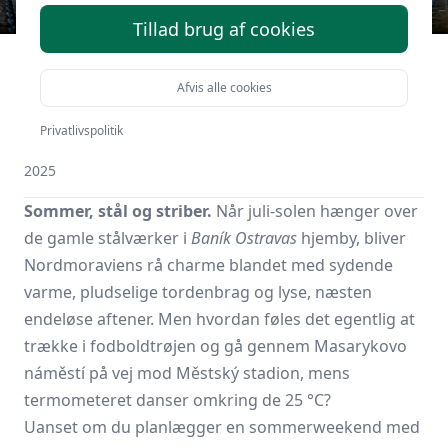
Tillad brug af cookies
Hvordan er vejret i
Ostrava i juli?
Afvis alle cookies
Privatlivspolitik
Af
Tjekkiskfodbold.dk
i
Mere om Tjekkiet
den
6. oktober
2025
Sommer, stål og striber.
Når juli-solen hænger over
de gamle stålværker i
Baník Ostravas
hjemby, bliver
Nordmoraviens rå charme blandet med sydende
varme, pludselige tordenbrag og lyse, næsten
endeløse aftener. Men hvordan føles det egentlig at
trække i fodboldtrøjen og gå gennem Masarykovo
náměstí på vej mod Městský stadion, mens
termometeret danser omkring de 25 °C?
Uanset om du planlægger en sommerweekend med