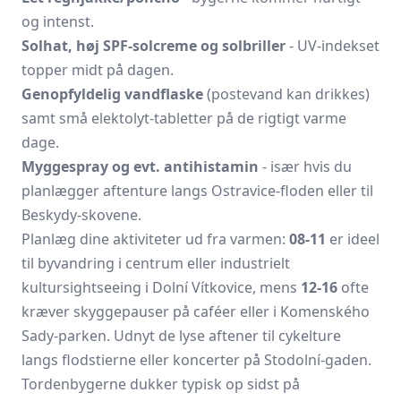
og intenst.
Solhat, høj SPF-solcreme og solbriller
- UV-indekset
topper midt på dagen.
Genopfyldelig vandflaske
(postevand kan drikkes)
samt små elektolyt-tabletter på de rigtigt varme
dage.
Myggespray og evt. antihistamin
- især hvis du
planlægger aftenture langs Ostravice-floden eller til
Beskydy-skovene.
Planlæg dine aktiviteter ud fra varmen:
08-11
er ideel
til byvandring i centrum eller industrielt
kultursightseeing i Dolní Vítkovice, mens
12-16
ofte
kræver skyggepauser på caféer eller i Komenského
Sady-parken. Udnyt de lyse aftener til cykelture
langs flodstierne eller koncerter på Stodolní-gaden.
Tordenbygerne dukker typisk op sidst på