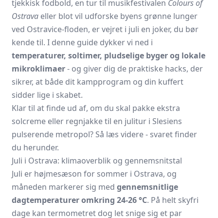
tjekkisk fodbold, en tur til musikfestivalen
Colours of
Ostrava
eller blot vil udforske byens grønne lunger
ved Ostravice-floden, er vejret i juli en joker, du bør
kende til. I denne guide dykker vi ned i
temperaturer, soltimer, pludselige byger og lokale
mikroklimaer
- og giver dig de praktiske hacks, der
sikrer, at både dit kampprogram og din kuffert
sidder lige i skabet.
Klar til at finde ud af, om du skal pakke ekstra
solcreme eller regnjakke til en julitur i Slesiens
pulserende metropol? Så læs videre - svaret finder
du herunder.
Juli i Ostrava: klimaoverblik og gennemsnitstal
Juli er højmesæson for sommer i Ostrava, og
måneden markerer sig med
gennemsnitlige
dagtemperaturer omkring 24-26 °C
. På helt skyfri
dage kan termometret dog let snige sig et par