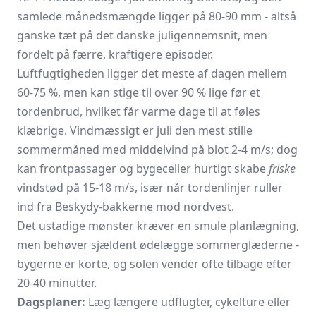
samlede månedsmængde ligger på 80-90 mm - altså
ganske tæt på det danske juligennemsnit, men
fordelt på færre, kraftigere episoder.
Luftfugtigheden ligger det meste af dagen mellem
60-75 %, men kan stige til over 90 % lige før et
tordenbrud, hvilket får varme dage til at føles
klæbrige. Vindmæssigt er juli den mest stille
sommermåned med middelvind på blot 2-4 m/s; dog
kan frontpassager og bygeceller hurtigt skabe
friske
vindstød på 15-18 m/s, især når tordenlinjer ruller
ind fra Beskydy-bakkerne mod nordvest.
Det ustadige mønster kræver en smule planlægning,
men behøver sjældent ødelægge sommerglæderne -
bygerne er korte, og solen vender ofte tilbage efter
20-40 minutter.
Dagsplaner:
Læg længere udflugter, cykelture eller