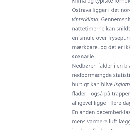
Klima og typiske forhol
Ostrava ligger i det no
vinterklima
. Gennemsni
nattetimerne kan snild
en smule over frysepun
mærkbare, og det er ik
scenarie
.
Nedbøren falder i en b
nedbørmængde statistis
hurtigt kan blive
isglatt
flader - også på trapp
alligevel ligge i flere d
En anden decemberklass
mens varmere luft lægge