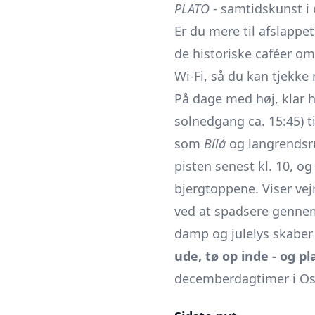
PLATO
- samtidskunst i e
Er du mere til afslappe
de historiske caféer om
Wi-Fi, så du kan tjekke 
På dage med høj, klar 
solnedgang ca. 15:45) t
som
Bílá
og langrendsr
pisten senest kl. 10, o
bjergtoppene. Viser vej
ved at spadsere gennem 
damp og julelys skaber
ude, tø op inde - og pl
decemberdagtimer i Os