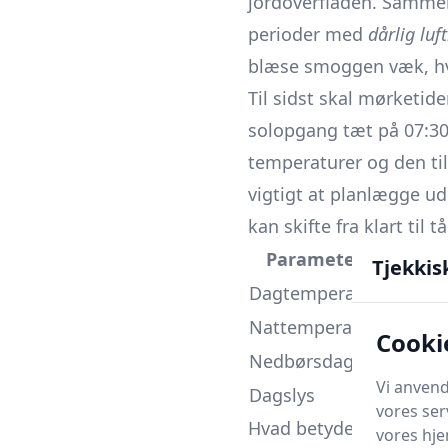
jordoverfladen. Sammen
perioder med
dårlig luft
blæse smoggen væk, hvil
Til sidst skal mørketid
solopgang tæt på 07:30
temperaturer og den til
vigtigt at planlægge ude
kan skifte fra klart til 
Parameter
Gennem
Tjekkis
Dagtemperatur
-1 °C ti
Nattemperatur
-5 °C til
Cooki
Nedbørsdage
13-15
Vi anvend
Dagslys
≈ 8 tim
vores ser
Hvad betyder vejret for
vores hj