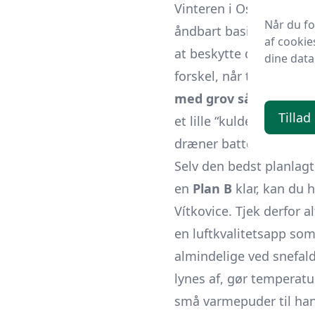
Vinteren i Ostrava kan f
Når du f
åndbart basislag, tilføj
af cookie
at beskytte de udsatte 
dine data
forskel, når temperatu
med grov sål
, der giv
Tillad
et lille “kulde-kit” til 
dræner batterier langt 
Selv den bedst planlagt
en
Plan B
klar, kan du 
Vítkovice. Tjek derfor a
en luftkvalitets­app so
almindelige ved snefald
lynes af, gør temperatu
små varmepuder til hand