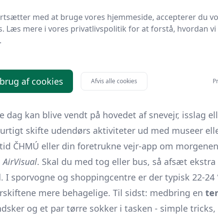
øles rå og fugtig, så den vigtigste investering er
lag 
ortsætter med at bruge vores hjemmeside, accepterer du v
 en isolerende trøje og slut af med en
vind- og vandafv
s. Læs mere i vores privatlivspolitik for at forstå, hvordan vi
områder: hue, halsedisse og handsker i uld eller sof
.
ren dykker under frysepunktet. På benene bør du væ
er godt greb på isglatte brosten og sporvognsskinner
 brug af cookies
Afvis alle cookies
Pr
din elektronik - fx ekstra batteri, powerbank og et isol
hurtigere end normalt.
e dag kan blive vendt på hovedet af snevejr, isslag el
hurtigt skifte udendørs aktiviteter ud med museer ell
ltid
ČHMÚ
eller din foretrukne vejr-app om morgene
m
AirVisual
. Skal du med tog eller bus, så afsæt ekstra t
. I sporvogne og shoppingcentre er der typisk 22-24 °
rskiftene mere behagelige. Til sidst: medbring en
te
sker og et par tørre sokker i tasken - simple tricks,