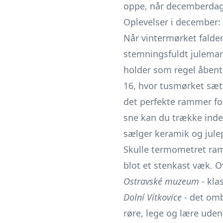
oppe, når decemberdage
Oplevelser i december: 
Når vintermørket falder
stemningsfuldt julema
holder som regel åbent f
16, hvor tusmørket sætt
det perfekte rammer for
sne kan du trække inde
sælger keramik og julep
Skulle termometret ram
blot et stenkast væk. 
Ostravské muzeum
- kla
Dolní Vítkovice
- det om
røre, lege og lære uden 