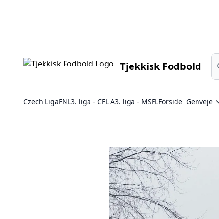
Sø
Tjekkisk Fodbold
Czech Liga
FNL
3. liga - CFL A
3. liga - MSFL
Forside
Genveje