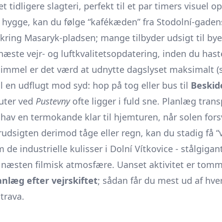
t tidligere slagteri, perfekt til et par timers visuel 
t hygge, kan du følge “kafékæden” fra Stodolní-gadens
kring Masaryk-pladsen; mange tilbyder udsigt til bye
næste vejr- og luftkvalitetsopdatering, inden du hast
himmel er det værd at udnytte dagslyset maksimalt (
il en udflugt mod syd: hop på tog eller bus til
Beskid
uter ved
Pustevny
ofte ligger i fuld sne. Planlæg tran
g hav en termokande klar til hjemturen, når solen for
rudsigten derimod tåge eller regn, kan du stadig få “
de industrielle kulisser i Dolní Vítkovice - stålgigan
 næsten filmisk atmosfære. Uanset aktivitet er tomm
anlæg efter vejrskiftet
; sådan får du mest ud af hve
trava.