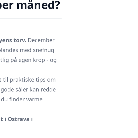
mber måned?
yens torv.
December
g blandes med snefnug
tlig på egen krop - og
 til praktiske tips om
r gode såler kan redde
r du finder varme
t i Ostrava i