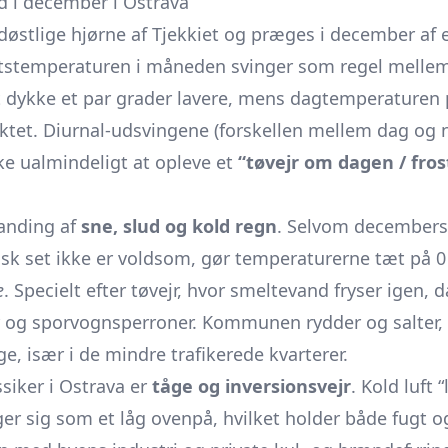
d i december i Ostrava
rdøstlige hjørne af Tjekkiet og præges i december a
tstemperaturen i måneden svinger som regel melle
t dykke et par grader lavere, mens dagtemperaturen 
ktet. Diurnal-udsvingene (forskellen mellem dag og 
ke ualmindeligt at opleve et
“tøvejr om dagen / fro
landing af
sne, slud og kold regn
. Selvom december
k set ikke er voldsom, gør temperaturerne tæt på 0 °
e
. Specielt efter tøvejr, hvor smeltevand fryser igen,
er og sporvognsperroner. Kommunen rydder og salter
age, især i de mindre trafikerede kvarterer.
iker i Ostrava er
tåge og inversionsvejr
. Kold luft 
r sig som et låg ovenpå, hvilket holder både fugt o