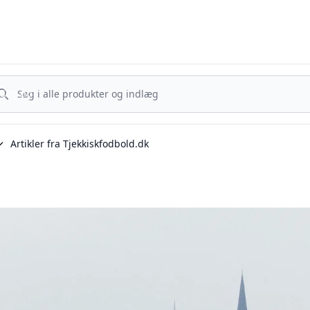
Tjekkisk Fodbold - Fra Prag til Plzeň - tjekkisk fodbold på dansk
g nu
Søg nu
Artikler fra Tjekkiskfodbold.dk