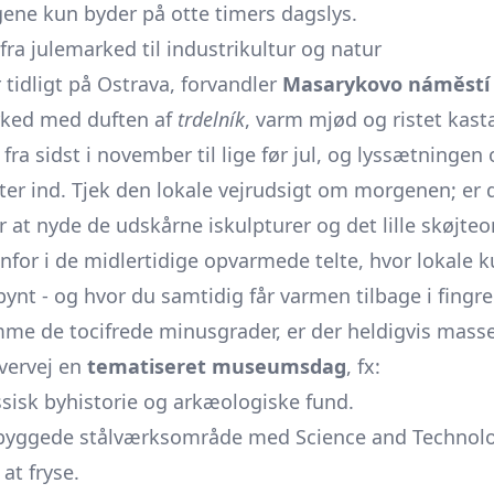
ne kun byder på otte timers dagslys.
fra julemarked til industrikultur og natur
 tidligt på Ostrava, forvandler
Masarykovo náměstí
rked med duften af
trdelník
, varm mjød og ristet kas
ra sidst i november til lige før jul, og lyssætningen 
er ind. Tjek den lokale vejrudsigt om morgenen; er de
 at nyde de udskårne iskulpturer og det lille skøjteo
nfor i de midlertidige opvarmede telte, hvor lokale
ynt - og hvor du samtidig får varmen tilbage i fingre
me de tocifrede minusgrader, er der heldigvis masse
Overvej en
tematiseret museumsdag
, fx:
ssisk byhistorie og arkæologiske fund.
byggede stålværksområde med Science and Technolog
at fryse.