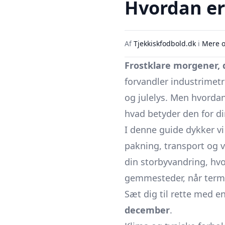
Hvordan er
Af
Tjekkiskfodbold.dk
i
Mere o
Frostklare morgener, 
forvandler industri­met
og julelys. Men hvordan
hvad betyder den for di
I denne guide dykker vi
pakning, transport og v
din storby­vandring, hv
gemmesteder, når term
Sæt dig til rette med e
december
.