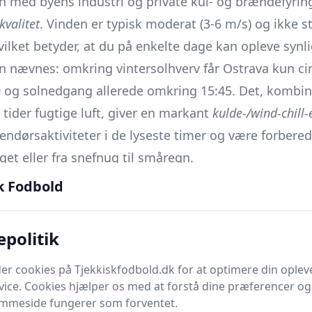
 med byens industri og private kul- og brændefyring 
kvalitet
. Vinden er typisk moderat (3-6 m/s) og ikke st
ket betyder, at du på enkelte dage kan opleve synlig
en nævnes: omkring vintersolhverv får Ostrava kun c
 og solnedgang allerede omkring 15:45. Det, kombin
 tider fugtige luft, giver en markant
kulde-/wind-chill-
ndørsaktiviteter i de lyseste timer og være forberedt
tåget eller fra snefnug til småregn.
snit (dec.)
k Fodbold
l +3 °C
 ‑1 °C
epolitik
er cookies på Tjekkiskfodbold.dk for at optimere din oplev
er
vice. Cookies hjælper os med at forstå dine præferencer og 
 din rejse? Pakning og praktiske råd
emmeside fungerer som forventet.