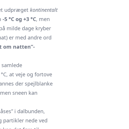
f et udpræget
kontinentalt
m
-5 °C og +3 °C
, men
på milde dage kryber
nat) er med andre ord
st om natten”-
s samlede
C, at veje og fortove
 dannes der spejlblanke
, men sneen kan
“låses” i dalbunden,
g partikler nede ved