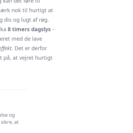
kan det føre til
ærk nok til hurtigt at
 dis og lugt af røg.
irka
8 timers dagslys
-
eret med de lave
effekt
. Det er derfor
 på, at vejret hurtigt
else og
sikre, at