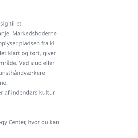
sig til et
tanje. Markedsboderne
oplyser pladsen fra kl.
t klart og tørt, giver
mråde. Ved slud eller
 kunsthåndværkere
ne.
r af indendørs kultur
y Center, hvor du kan