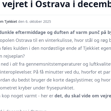
 vejret i Ostrava i dece
m Tjekkiet
den
6. oktober 2025
dunkle eftermiddage og duften af varm punč på b
ropolen Ostrava til en vinterkulisse, hvor stål og rø
 føles kulden i den nordøst­lige ende af Tjekkiet egen
n rejseplan?
 ned i
alt
fra gennemsnitstemperaturer og luftkvalitet
interoplevelser. På få minutter ved du, hvorfor et pa
ordan du bedst bruger de korte dagslys­timer, og hvo
ometret kryber under frysepunktet.
n kop noget varmt - her er
det, du skal vide om vejre