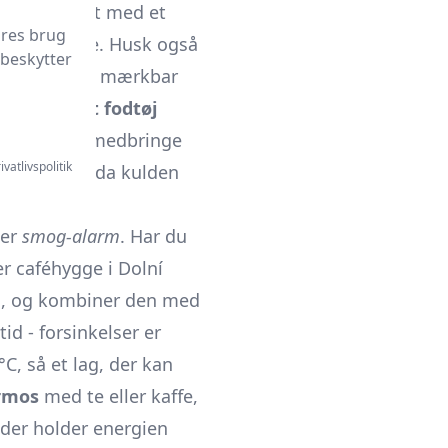
på lag
. Start med et
ores brug
isende
jakke. Husk også
 beskytter
tshell gør en mærkbar
lge
vand­tæt fodtøj
. Overvej at medbringe
ivatlivspolitik
erende etui - da kulden
ler
smog-alarm
. Har du
er caféhygge i Dolní
n, og kombiner den med
id - forsinkelser er
C, så et lag, der kan
rmos
med te eller kaffe,
 der holder energien