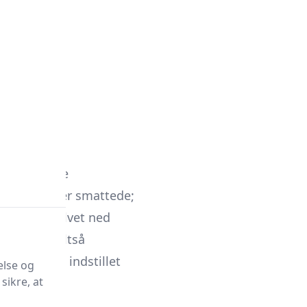
ing kan sende
fortove bliver smattede;
række kviksølvet ned
 skal man altså
 - og være indstillet
else og
sikre, at