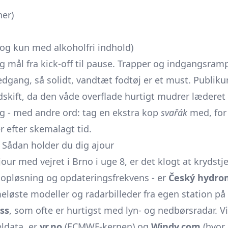
ner)
(dog kun med alkoholfri indhold)
g mål fra kick-off til pause. Trapper og indgangsram
nedgang, så solidt, vandtæt fodtøj er et must. Publik
ldskift, da den våde overflade hurtigt mudrer læderet
ng - med andre ord: tag en ekstra kop
svařák
med, for
r efter skemalagt tid.
Sådan holder du dig ajour
our med vejret i Brno i uge 8, er det klogt at krydstje
 opløsning og opdateringsfrekvens - er
Český hydro
imeløste modeller og radarbilleder fra egen station på
ss
, som ofte er hurtigst med lyn- og nedbørsradar.
ldata, er
yr.no
(ECMWF-kernen) og
Windy.com
(hvor 