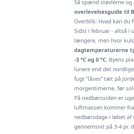
Så spænd støvlerne og
overlevelsesguide til B
Overblik: Hvad kan du fo
Sidst i februar - altså 
længere, men hvor kuld
dagtemperaturerne typ
‑3 °C og 0 °C
. Byens pla
lunere end det nordlige
fugt “låses” tæt på jor
morgentimerne, før so
På nedbørssiden er uge 
luftmassen kommer fra ve
nedbørsdage i løbet af 
gennemsnit på 3-4 pr. d