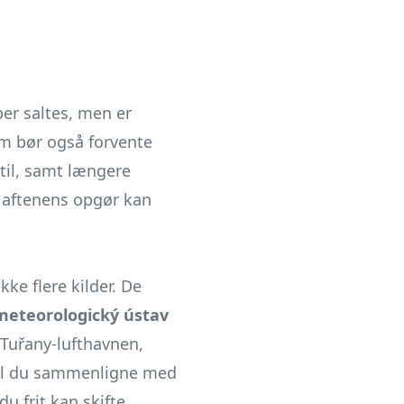
per saltes, men er
um bør også forvente
 til, samt længere
 aftenens opgør kan
kke flere kilder. De
meteorologický ústav
 Tuřany-lufthavnen,
 Vil du sammenligne med
du frit kan skifte