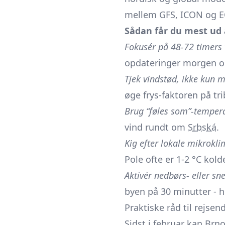
mellem GFS, ICON og E
Sådan får du mest ud 
Fokusér på 48-72 timers 
opdateringer morgen o
Tjek vindstød, ikke kun 
øge frys-faktoren på tr
Brug “føles som”-temper
vind rundt om
Srbská
.
Kig efter lokale mikrokl
Pole ofte er 1-2 °C kold
Aktivér nedbørs- eller sn
byen på 30 minutter - h
Praktiske råd til rejsen
Sidst i februar kan Brno