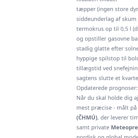
tæpper (ingen store dy
siddeunderlag af skum
termo­krus op til 0,5 l 
og opstiller gasovne ba
stadig glatte efter sol
hyppige spilstop til bo
tillægstid ved snefejni
sagtens slutte et kvarte
Opdaterede prognoser: 
Når du skal holde dig aj
mest præcise - målt på
(ČHMÚ)
, der leverer t
samt private
Meteopre
nordisk og global mode