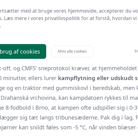
enoptages i februar, kan græsset i Městský fotbalov
ortsætter med at bruge vores hjemmeside, accepterer du v
s. Læs mere i vores privatlivspolitik for at forstå, hvordan vi
: nattefrost ned til -5 °C gør overfladen hård om m
.
en hurtigt forvandler den øverste centimeter til fed
 liga holdes roden dog typisk lige over nulpunktet, hv
ge boldopspring. Det giver bedre boldtempo, men den
 brug af cookies
Afvis alle cookies
Pr
 bold øger belastningen på baglår og ankler. Domme
ck-off, og ČMFS’ sneprotokol kræver, at hjemmeholdet
0 minutter, ellers lurer
kampflytning eller udskudt s
llige og en traktor med gummiskovl i beredskab, men
a Drahanská vrchovina, kan kampdatoen rykkes til ma
e 8-fodbold i Brno, at kampen ofte udspiller sig i 0-3 
lægger sig tæt langs tribunesæderne. Pak dig i lag, 
jørner kan snildt føles som -5 °C, når vinden blæser 