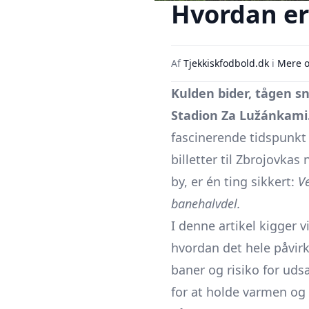
Hvordan er 
Af
Tjekkiskfodbold.dk
i
Mere o
Kulden bider, tågen sn
Stadion Za Lužánkami
fascinerende tidspunkt
billetter til Zbrojovka
by, er én ting sikkert:
Ve
banehalvdel.
I denne artikel kigger
hvordan det hele påvir
baner og risiko for udsæ
for at holde varmen og