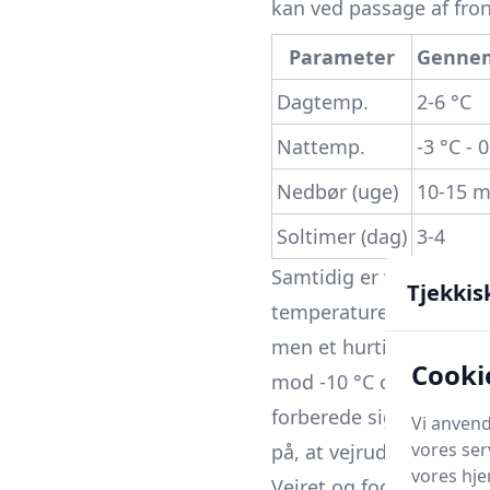
kan ved passage af fron
Parameter
Gennem
Dagtemp.
2-6 °C
Nattemp.
-3 °C - 
Nedbør (uge)
10-15 
Soltimer (dag)
3-4
Samtidig er variationen 
Tjekkis
temperaturen op i reg
men et hurtigt skift ti
Cooki
mod ‑10 °C og give hård
forberede sig på både d
Vi anvend
vores ser
på, at vejrudsigten førs
vores hj
Vejret og fodbolden: B