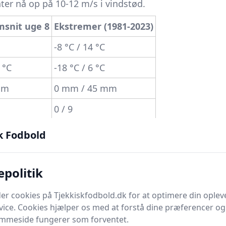
ter nå op på 10-12 m/s i vindstød.
snit uge 8
Ekstremer (1981-2023)
-8 °C / 14 °C
0 °C
-18 °C / 6 °C
mm
0 mm / 45 mm
0 / 9
fra år til år til at tage og føle på. En vestlig strømn
k Fodbold
ulært
tøvejr med tocifrede plusgrader
, så baner og 
l en kontinentalt, tørkold østenvind kan på få døgn t
epolitik
 frost og knoldet underlag. Som tilskuer eller spiller
en klamme nulløsning og det skarpe isvinter-scenarie
er cookies på Tjekkiskfodbold.dk for at optimere din oplev
vice. Cookies hjælper os med at forstå dine præferencer og 
t bliver pålidelig inden for 48-72 timer før kampen.
emmeside fungerer som forventet.
aner, kampprogram og oplevelse