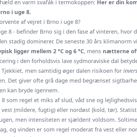
 hæld en varm svařák i termokoppen:
Her er din ko
rno i uge 8.
rvente af vejret i Brno i uge 8?
i uge 8 - befinder Brno sig i den fase af vinteren, hvor
en stadig dominerer. De seneste 30 års klimanorm vis
isk ligger mellem 2 °C og 6 °C
, mens
nætterne oft
cering i den forholdsvis lave sydmoraviske dal betyde
 Tjekkiet, men samtidig øger dalen risikoen for
inver
den. Det giver ofte grå dage med begrænset sigtbarhed
len kan bryde igennem.
8 som regel et miks af slud, våd sne og lejlighedsvis 
st (mildere, fugtig) eller nordøst (kold, tør). Stati
ugen, men intensiteten er sjældent voldsom. Soltimer
ag, og vinden er som regel moderat fra vest eller no