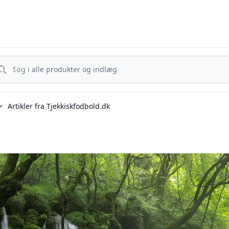
Tjekkisk Fodbold - Fra Prag til Plzeň - tjekkisk fodbold på dansk
g nu
Søg nu
Artikler fra Tjekkiskfodbold.dk