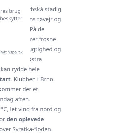
ý stadion Srbská stadig
ores brug
 beskytter
orgenen, mens tøvejr og
tet mudder. På de
ilket reducerer frosne
 høje luftfugtighed og
ivatlivspolitik
rne laver ekstra
 kan rydde hele
tart
. Klubben i Brno
 kommer der et
ndag aften.
°C, let vind fra nord og
for
den oplevede
over Svratka-floden.