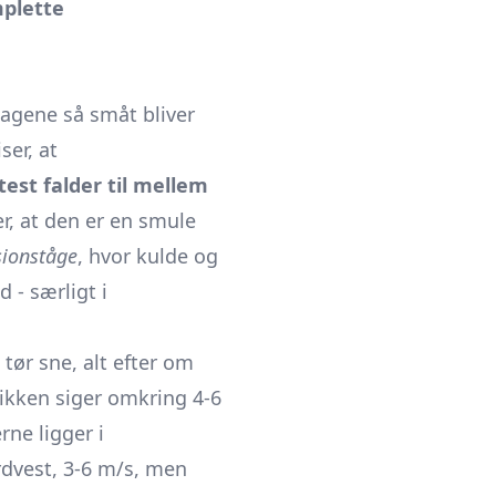
mplette
 dagene så småt bliver
er, at
est falder til mellem
r, at den er en smule
sionståge
, hvor kulde og
 - særligt i
tør sne, alt efter om
stikken siger omkring 4-6
ne ligger i
rdvest, 3-6 m/s, men