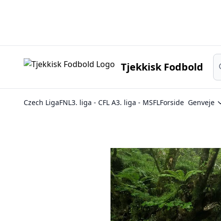
Sø
Tjekkisk Fodbold
Czech Liga
FNL
3. liga - CFL A
3. liga - MSFL
Forside
Genveje