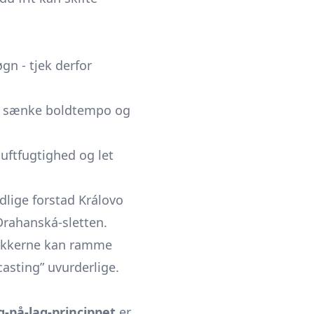
gn - tjek derfor
n sænke boldtempo og
luftfugtighed og let
dlige forstad Královo
 Drahanská-sletten.
-bakkerne kan ramme
asting” uvurderlige.
g-på-lag-princippet
er