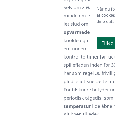
Selv om
F:NL
-sæsonen g
Når du f
af cookie
minde om en alpin piste
dine data
let slud om eftermiddag
opvarmede baner
i 1.
knolde og uforudsigeli
Tillad
en tungere, fugtmættet
kontrol to timer før ki
spillefladen inden for 3
har som regel 30 frivi
pludseligt snebælte fr
For tilskuere betyder ug
periodisk tågedis, som 
temperatur
i de åbne h
Klubben tillader