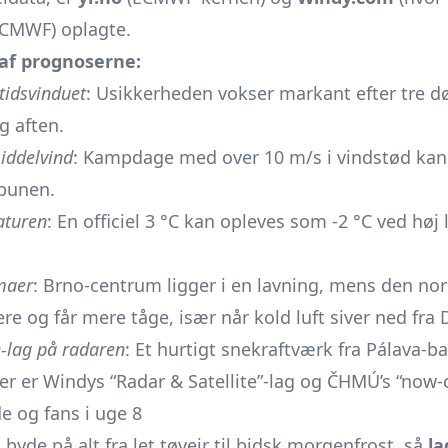
CMWF) oplagte.
af prognoserne:
tidsvinduet
: Usikkerheden vokser markant efter tre dø
g aften.
middelvind
: Kampdage med over 10 m/s i vindstød ka
ibunen.
aturen
: En officiel 3 °C kan opleves som -2 °C ved høj 
imaer
: Brno-centrum ligger i en lavning, mens den nor
ere og får mere tåge, især når kold luft siver ned fra
e-lag på radaren
: Et hurtigt snekraftværk fra Pálava
er er Windys “Radar & Satellite”-lag og ČHMÚ’s “now-c
de og fans i uge 8
 byde på alt fra let tøvejr til bidsk morgenfrost, så
la