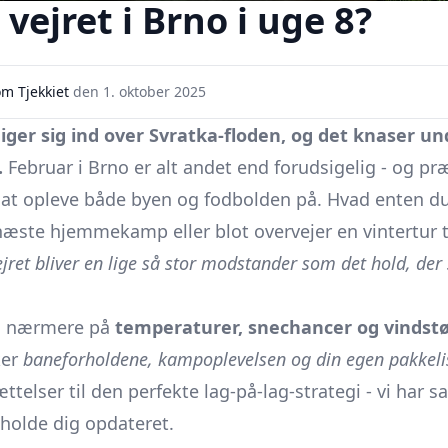
vejret i Brno i uge 8?
m Tjekkiet
den
1. oktober 2025
iger sig ind over Svratka-floden, og det knaser un
.
Februar i Brno er alt andet end forudsigelig - og præ
 at opleve både byen og fodbolden på. Hvad enten du
s næste hjemmekamp eller blot overvejer en vintertur t
jret bliver en lige så stor modstander som det hold, der
 vi nærmere på
temperaturer, snechancer og vindst
ker
baneforholdene, kampoplevelsen og din egen pakkeli
ttelser til den perfekte lag-på-lag-strategi - vi har sa
 holde dig opdateret.