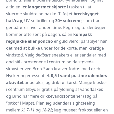
altid en
let langærmet skjorte
i tasken til at
skærme skuldre og nakke. Tilføj et
bredskygget
hat/cap
, UV-solbriller og
30+ solcreme
, som bør
genpåføres hver anden time. Regn- og tordenbyger
kommer ofte sent på dagen, så en
kompakt
regnjakke eller poncho
er guld værd; paraplyer har
det med at bukke under for de korte, men kraftige
vindstød. Vælg
åndbare
sneakers eller sandaler med
god sål - brostenene i centrum og de støvede
skovstier ved Brno-Søen kræver fodtøj med greb.
Hydrering er essentiel:
0,5 l vand pr. time udendørs
aktivitet
anbefales, og drik før tørst. Mange kiosker
i centrum tilbyder gratis påfyldning af vandflasker,
og Brno har flere drikkevandsfontæner (søg på
“pítko” i Maps). Planlæg udendørs sightseeing
mellem
kl. 7-11
og
18-22
; læg museer, frokost eller en