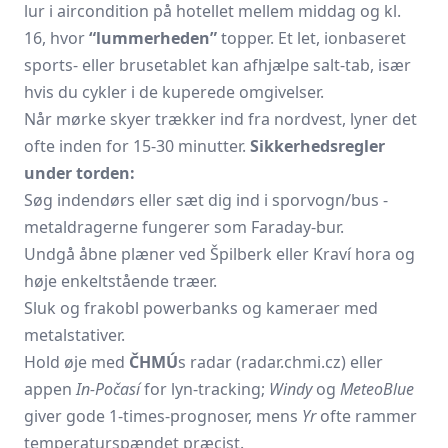
lur i aircondition på hotellet mellem middag og kl.
16, hvor
“lummerheden”
topper. Et let, ionbaseret
sports- eller brusetablet kan afhjælpe salt-tab, især
hvis du cykler i de kuperede omgivelser.
Når mørke skyer trækker ind fra nordvest, lyner det
ofte inden for 15-30 minutter.
Sikkerhedsregler
under torden:
Søg indendørs eller sæt dig ind i sporvogn/bus -
metaldragerne fungerer som Faraday-bur.
Undgå åbne plæner ved Špilberk eller Kraví hora og
høje enkeltstående træer.
Sluk og frakobl powerbanks og kameraer med
metalstativer.
Hold øje med
ČHMÚ
s radar (radar.chmi.cz) eller
appen
In-Počasí
for lyn-tracking;
Windy
og
MeteoBlue
giver gode 1-times-prognoser, mens
Yr
ofte rammer
temperaturspændet præcist.