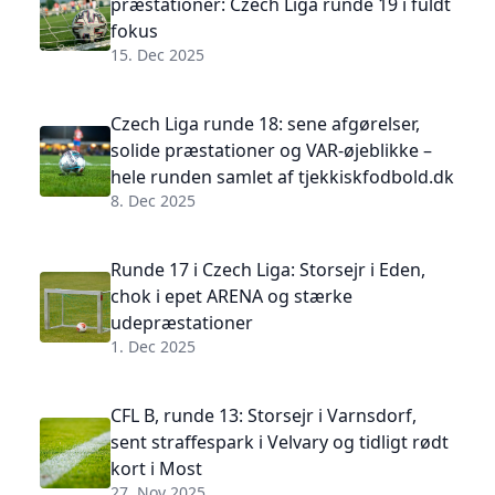
præstationer: Czech Liga runde 19 i fuldt
fokus
15. Dec 2025
Czech Liga runde 18: sene afgørelser,
solide præstationer og VAR-øjeblikke –
hele runden samlet af tjekkiskfodbold.dk
8. Dec 2025
Runde 17 i Czech Liga: Storsejr i Eden,
chok i epet ARENA og stærke
udepræstationer
1. Dec 2025
CFL B, runde 13: Storsejr i Varnsdorf,
sent straffespark i Velvary og tidligt rødt
kort i Most
27. Nov 2025