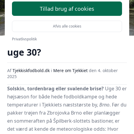
Tillad brug af cookies
Afvis alle cookies
Hvordan er vejret i Brno i
Privatlivspolitik
uge 30?
Af
Tjekkiskfodbold.dk
i
Mere om Tjekkiet
den
4. oktober
2025
Solskin, tordenbrag eller svalende brise?
Uge 30 er
højsæson for både hede fodboldkampe og hede
temperaturer i Tjekkiets næststørste by,
Brno
. Før du
pakker trøjen fra Zbrojovka Brno eller planlægger
en sommeraften på Špilberk-slottets bastioner, er
det værd at kende de meteorologiske odds: Hvor