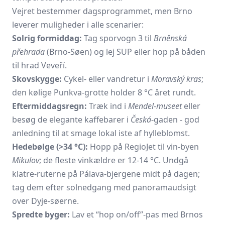
Vejret bestemmer dagsprogrammet, men Brno
leverer muligheder i alle scenarier:
Solrig formiddag:
Tag sporvogn 3 til
Brněnská
přehrada
(Brno-Søen) og lej SUP eller hop på båden
til hrad Veveří.
Skovskygge:
Cykel- eller vandretur i
Moravský kras
;
den kølige Punkva-grotte holder 8 °C året rundt.
Eftermiddagsregn:
Træk ind i
Mendel-museet
eller
besøg de elegante kaffebarer i
Česká
-gaden - god
anledning til at smage lokal iste af hylleblomst.
Hedebølge (>34 °C):
Hopp på RegioJet til vin-byen
Mikulov
; de fleste vinkældre er 12-14 °C. Undgå
klatre-ruterne på Pálava-bjergene midt på dagen;
tag dem efter solnedgang med panoramaudsigt
over Dyje-søerne.
Spredte byger:
Lav et “hop on/off”-pas med Brnos