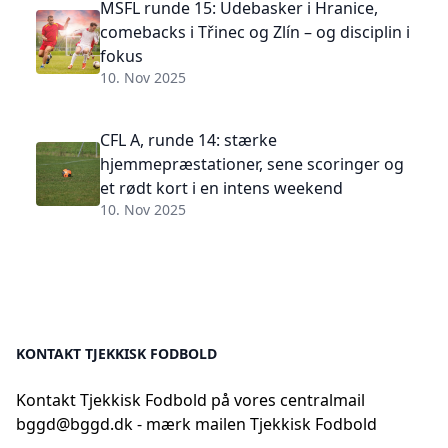
MSFL runde 15: Udebasker i Hranice,
comebacks i Třinec og Zlín – og disciplin i
fokus
10. Nov 2025
CFL A, runde 14: stærke
hjemmepræstationer, sene scoringer og
et rødt kort i en intens weekend
10. Nov 2025
KONTAKT TJEKKISK FODBOLD
Kontakt Tjekkisk Fodbold på vores centralmail
bggd@bggd.dk
- mærk mailen Tjekkisk Fodbold