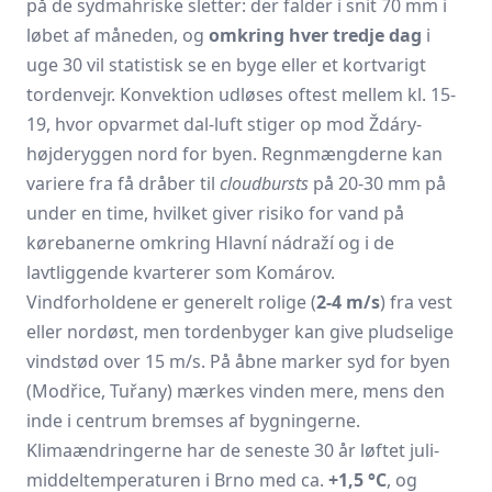
på de sydmähriske sletter: der falder i snit 70 mm i
løbet af måneden, og
omkring hver tredje dag
i
uge 30 vil statistisk se en byge eller et kortvarigt
tordenvejr. Konvektion udløses oftest mellem kl. 15-
19, hvor opvarmet dal-luft stiger op mod Ždáry-
højderyggen nord for byen. Regn­mængderne kan
variere fra få dråber til
cloudbursts
på 20-30 mm på
under en time, hvilket giver risiko for vand på
kørebanerne omkring Hlavní nádraží og i de
lavtliggende kvarterer som Komárov.
Vindforholdene er generelt rolige (
2-4 m/s
) fra vest
eller nordøst, men tordenbyger kan give pludselige
vindstød over 15 m/s. På åbne marker syd for byen
(Modřice, Tuřany) mærkes vinden mere, mens den
inde i centrum bremses af bygningerne.
Klimaændringerne har de seneste 30 år løftet juli-
middeltemperaturen i Brno med ca.
+1,5 °C
, og