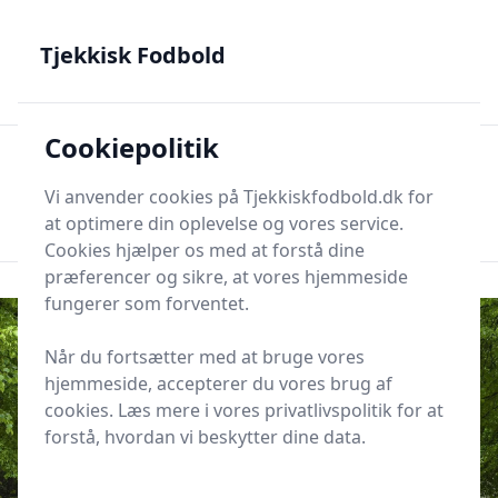
Tjekkisk Fodbold - Fra Prag til Plzeň - tjekkisk fodbold på
dansk
Tjekkisk Fodbold
Cookiepolitik
Tjekkisk Fodbold
Men
Søg nu
Vi anvender cookies på Tjekkiskfodbold.dk for
Søg nu
at optimere din oplevelse og vores service.
Cookies hjælper os med at forstå dine
præferencer og sikre, at vores hjemmeside
fungerer som forventet.
Når du fortsætter med at bruge vores
hjemmeside, accepterer du vores brug af
cookies. Læs mere i vores privatlivspolitik for at
forstå, hvordan vi beskytter dine data.