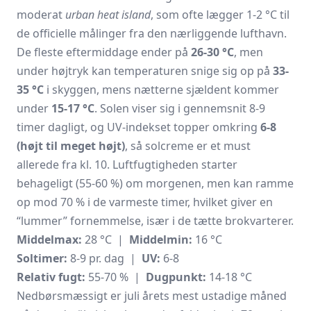
moderat
urban heat island
, som ofte lægger 1-2 °C til
de officielle målinger fra den nærliggende lufthavn.
De fleste eftermiddage ender på
26-30 °C
, men
under højtryk kan temperaturen snige sig op på
33-
35 °C
i skyggen, mens nætterne sjældent kommer
under
15-17 °C
. Solen viser sig i gennemsnit 8-9
timer dagligt, og UV-indekset topper omkring
6-8
(højt til meget højt)
, så solcreme er et must
allerede fra kl. 10. Luftfugtigheden starter
behageligt (55-60 %) om morgenen, men kan ramme
op mod 70 % i de varmeste timer, hvilket giver en
“lummer” fornemmelse, især i de tætte brokvarterer.
Middelmax:
28 °C |
Middelmin:
16 °C
Soltimer:
8-9 pr. dag |
UV:
6-8
Relativ fugt:
55-70 % |
Dugpunkt:
14-18 °C
Nedbørsmæssigt er juli årets mest ustadige måned