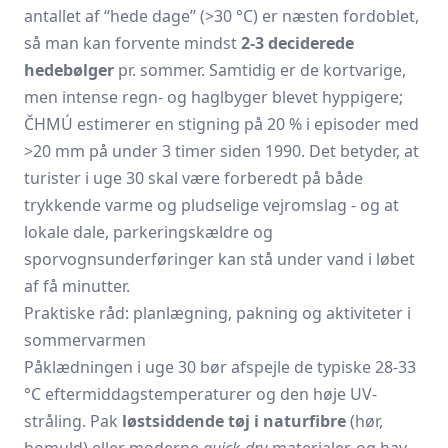
antallet af “hede dage” (>30 °C) er næsten fordoblet,
så man kan forvente mindst
2-3 deciderede
hedebølger
pr. sommer. Samtidig er de kortvarige,
men intense regn- og haglbyger blevet hyppigere;
ČHMÚ estimerer en stigning på 20 % i episoder med
>20 mm på under 3 timer siden 1990. Det betyder, at
turister i uge 30 skal være forberedt på både
trykkende varme og pludselige vejromslag - og at
lokale dale, parkeringskældre og
sporvognsunderføringer kan stå under vand i løbet
af få minutter.
Praktiske råd: planlægning, pakning og aktiviteter i
sommervarmen
Påklædningen i uge 30 bør afspejle de typiske 28-33
°C eftermiddagstemperaturer og den høje UV-
stråling. Pak
løstsiddende tøj i naturfibre
(hør,
bomuld) eller moderne
quick-dry
-materialer, og hav