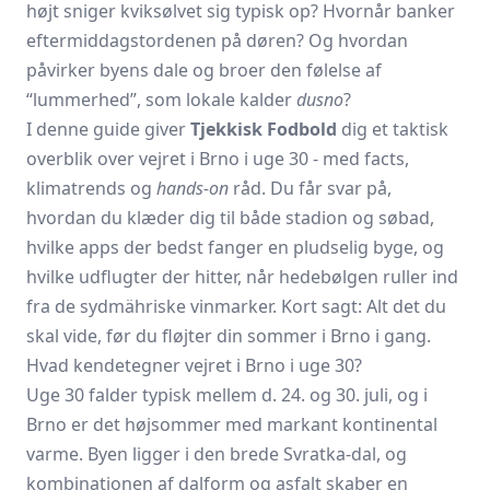
højt sniger kviksølvet sig typisk op? Hvornår banker
eftermiddagstordenen på døren? Og hvordan
påvirker byens dale og broer den følelse af
“lummerhed”, som lokale kalder
dusno
?
I denne guide giver
Tjekkisk Fodbold
dig et taktisk
overblik over vejret i Brno i uge 30 - med facts,
klimatrends og
hands-on
råd. Du får svar på,
hvordan du klæder dig til både stadion og søbad,
hvilke apps der bedst fanger en pludselig byge, og
hvilke udflugter der hitter, når hedebølgen ruller ind
fra de sydmähriske vinmarker. Kort sagt: Alt det du
skal vide, før du fløjter din sommer i Brno i gang.
Hvad kendetegner vejret i Brno i uge 30?
Uge 30 falder typisk mellem d. 24. og 30. juli, og i
Brno er det højsommer med markant kontinental
varme. Byen ligger i den brede Svratka-dal, og
kombinationen af dalform og asfalt skaber en