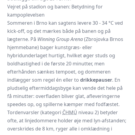
Vejret på stadion og banen: Betydning for
kampoplevelsen
Sommeren i Brno kan sagtens levere 30 - 34 °C ved
kick-off, og det mærkes både på banen og på
lægterne. På
Winning Group Arena
(Zbrojovka Brnos
hjemmebane) bager kunstgræs- eller
hybridunderlaget hurtigt, hvilket øger studs og
boldhastighed i de første 20 minutter, men
efterhånden sænkes tempoet, og dommeren
indlægger som regel én eller to
drikkepauser
. En
pludselig eftermiddagsbyge kan vende det hele på
få minutter: overfladen bliver glat, afleveringerne
speedes op, og spillerne kæmper med fodfæstet.
Tordenvarsler (kategori
ČHMÚ
niveau 2) betyder
ofte, at linjedommere holder øje med lyn-afstanden;
overskrides de 8 km, ryger alle i omklædning i