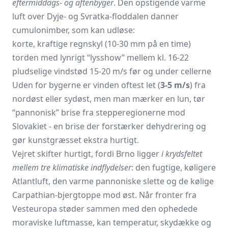
eftermiddags- og aftenbyger
. Den opstigende varme
luft over Dyje- og Svratka-floddalen danner
cumulonimber, som kan udløse:
korte, kraftige regnskyl (10-30 mm på en time)
torden med lynrigt “lysshow” mellem kl. 16-22
pludselige vindstød 15-20 m/s før og under cellerne
Uden for bygerne er vinden oftest let (
3-5 m/s
) fra
nordøst eller sydøst, men man mærker en lun, tør
“pannonisk” brise fra stepperegionerne mod
Slovakiet - en brise der forstærker dehydrering og
gør kunstgræsset ekstra hurtigt.
Vejret skifter hurtigt, fordi Brno ligger
i krydsfeltet
mellem tre klimatiske indflydelser
: den fugtige, køligere
Atlantluft, den varme pannoniske slette og de kølige
Carpathian-bjergtoppe mod øst. Når fronter fra
Vesteuropa støder sammen med den ophedede
moraviske luftmasse, kan temperatur, skydække og