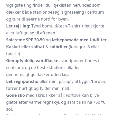
vigtigste ting finder du i tjeklisten herunder, som
dækker både stadionbesøg, sightseeing i centrum
og ture til søerne nord for byen.
Let tøj i lag:
Tynd bomuld/tech-T-shirt + let skjorte
eller luftigt lag til aftenen.
Solcreme SPF 30-50
og
læbepomade med UV-filter
.
Kasket eller solhat
&
solbriller
(kategori 3 eller
højere).
Genopfyldelig vandflaske
- vandposter findes i
centrum, og de fleste stadions tillader
gennemsigtige flasker uden låg.
Let regnponcho
eller mini-paraply til byger/torden;
tørrer hurtigt og fylder minimalt.
Gode sko
med skridsikker sål: Fortove kan blive
glatte efter varme regnskyl, og asfalt kan nå +50 °C i
sol.