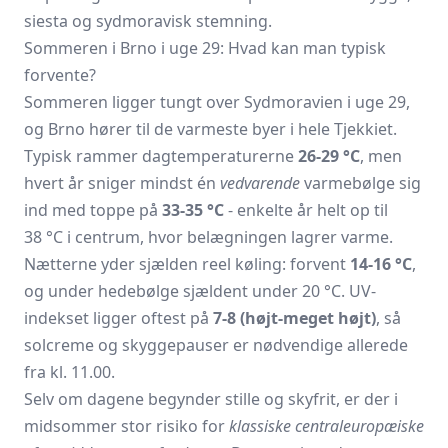
siesta og sydmoravisk stemning.
Sommeren i Brno i uge 29: Hvad kan man typisk
forvente?
Sommeren ligger tungt over Sydmoravien i uge 29,
og Brno hører til de varmeste byer i hele Tjekkiet.
Typisk rammer dagtemperaturerne
26-29 °C
, men
hvert år sniger mindst én
vedvarende
varmebølge sig
ind med toppe på
33-35 °C
- enkelte år helt op til
38 °C i centrum, hvor belægningen lagrer varme.
Nætterne yder sjælden reel køling: forvent
14-16 °C
,
og under hedebølge sjældent under 20 °C. UV-
indekset ligger oftest på
7-8 (højt-meget højt)
, så
solcreme og skyggepauser er nødvendige allerede
fra kl. 11.00.
Selv om dagene begynder stille og skyfrit, er der i
midsommer stor risiko for
klassiske centraleuropæiske