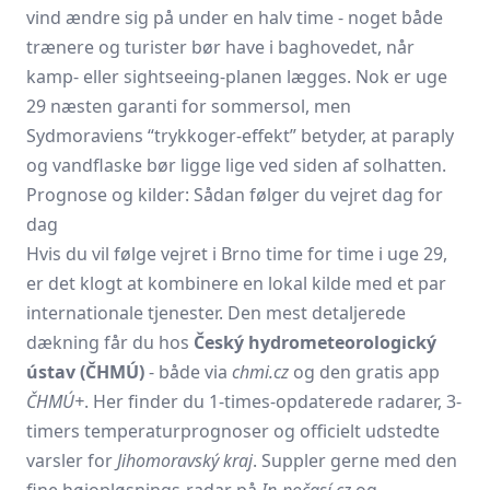
vind ændre sig på under en halv time - noget både
trænere og turister bør have i baghovedet, når
kamp- eller sightseeing-planen lægges. Nok er uge
29 næsten garanti for sommersol, men
Sydmoraviens “trykkoger-effekt” betyder, at paraply
og vandflaske bør ligge lige ved siden af solhatten.
Prognose og kilder: Sådan følger du vejret dag for
dag
Hvis du vil følge vejret i Brno time for time i uge 29,
er det klogt at kombinere en lokal kilde med et par
internationale tjenester. Den mest detaljerede
dækning får du hos
Český hydrometeorologický
ústav (ČHMÚ)
- både via
chmi.cz
og den gratis app
ČHMÚ+
. Her finder du 1-times-opdaterede radarer, 3-
timers temperaturprognoser og officielt udstedte
varsler for
Jihomoravský kraj
. Suppler gerne med den
fine højopløsnings-radar på
In-počasí.cz
og