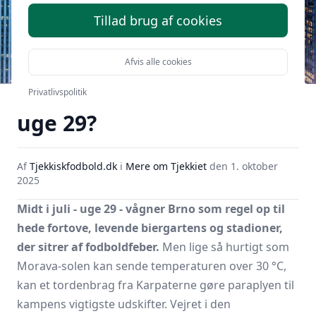
Tillad brug af cookies
Afvis alle cookies
Hvordan er vejret i Brno i
Privatlivspolitik
uge 29?
Af
Tjekkiskfodbold.dk
i
Mere om Tjekkiet
den
1. oktober
2025
Midt i juli - uge 29 - vågner Brno som regel op til
hede fortove, levende biergartens og stadioner,
der sitrer af fodboldfeber.
Men lige så hurtigt som
Morava-solen kan sende temperaturen over 30 °C,
kan et tordenbrag fra Karpaterne gøre paraplyen til
kampens vigtigste udskifter. Vejret i den