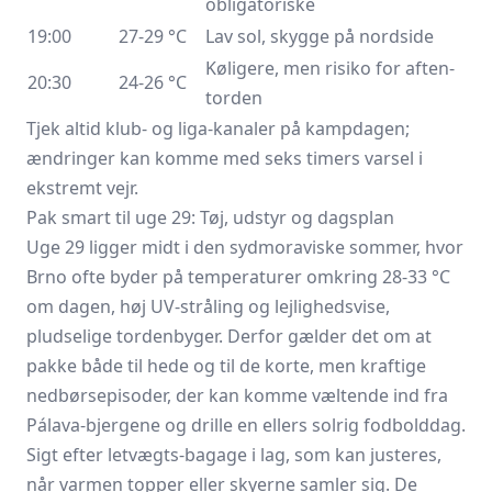
obligatoriske
19:00
27-29 °C
Lav sol, skygge på nordside
Køligere, men risiko for aften­
20:30
24-26 °C
torden
Tjek altid klub- og liga-kanaler på kampdagen;
ændringer kan komme med seks timers varsel i
ekstremt vejr.
Pak smart til uge 29: Tøj, udstyr og dagsplan
Uge 29 ligger midt i den sydmoraviske sommer, hvor
Brno ofte byder på temperaturer omkring 28-33 °C
om dagen, høj UV-stråling og lejlighedsvise,
pludselige tordenbyger. Derfor gælder det om at
pakke både til hede og til de korte, men kraftige
nedbørsepisoder, der kan komme væltende ind fra
Pálava-bjergene og drille en ellers solrig fodbolddag.
Sigt efter letvægts-bagage i lag, som kan justeres,
når varmen topper eller skyerne samler sig. De