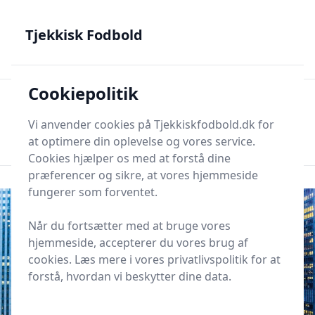
Tjekkisk Fodbold - Fra Prag til Plzeň - tjekkisk fodbold på
dansk
Tjekkisk Fodbold
Cookiepolitik
Tjekkisk Fodbold
Men
Søg nu
Vi anvender cookies på Tjekkiskfodbold.dk for
Søg nu
at optimere din oplevelse og vores service.
Cookies hjælper os med at forstå dine
præferencer og sikre, at vores hjemmeside
fungerer som forventet.
Når du fortsætter med at bruge vores
hjemmeside, accepterer du vores brug af
cookies. Læs mere i vores privatlivspolitik for at
forstå, hvordan vi beskytter dine data.