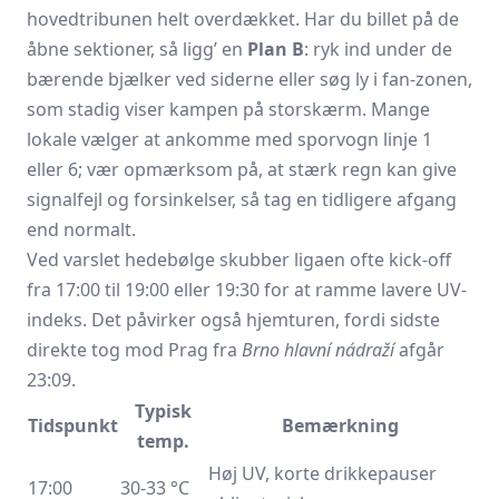
hovedtribunen helt overdækket. Har du billet på de
åbne sektioner, så ligg’ en
Plan B
: ryk ind under de
bærende bjælker ved siderne eller søg ly i fan-zonen,
som stadig viser kampen på storskærm. Mange
lokale vælger at ankomme med sporvogn linje 1
eller 6; vær opmærksom på, at stærk regn kan give
signalfejl og forsinkelser, så tag en tidligere afgang
end normalt.
Ved varslet hedebølge skubber ligaen ofte kick-off
fra 17:00 til 19:00 eller 19:30 for at ramme lavere UV-
indeks. Det påvirker også hjemturen, fordi sidste
direkte tog mod Prag fra
Brno hlavní nádraží
afgår
23:09.
Typisk
Tidspunkt
Bemærkning
temp.
Høj UV, korte drikkepauser
17:00
30-33 °C