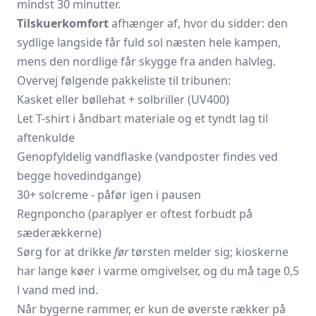
mindst 30 minutter.
Tilskuer­komfort
afhænger af, hvor du sidder: den
sydlige langside får fuld sol næsten hele kampen,
mens den nordlige får skygge fra anden halvleg.
Overvej følgende pakkeliste til tribunen:
Kasket eller bøllehat + solbriller (UV400)
Let T-shirt i åndbart materiale og et tyndt lag til
aften­kulde
Genopfyldelig vandflaske (vandposter findes ved
begge hovedindgange)
30+ solcreme - påfør igen i pausen
Regnponcho (paraplyer er oftest forbudt på
sæderækkerne)
Sørg for at drikke
før
tørsten melder sig; kioskerne
har lange køer i varme omgivelser, og du må tage 0,5
l vand med ind.
Når bygerne rammer, er kun de øverste rækker på