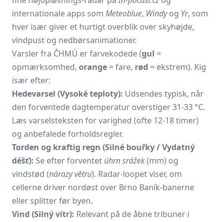
internationale apps som
Meteoblue
,
Windy
og
Yr
, som
hver især giver et hurtigt overblik over skyhøjde,
vindpust og nedbørs­animationer.
Varsler fra ČHMÚ er farvekodede (
gul
=
opmærksomhed,
orange
= fare,
rød
= ekstrem). Kig
især efter:
Hedevarsel (Vysoké teploty):
Udsendes typisk, når
den forventede dagtemperatur overstiger 31-33 °C.
Læs varselsteksten for varighed (ofte 12-18 timer)
og anbefalede forholdsregler.
Torden og kraftig regn (Silné bouřky / Vydatný
déšť):
Se efter forventet
úhrn srážek
(mm) og
vindstød (
nárazy větru
). Radar-loopet viser, om
cellerne driver nordøst over Brno Baník-banerne
eller splitter før byen.
Vind (Silný vítr):
Relevant på de åbne tribuner i