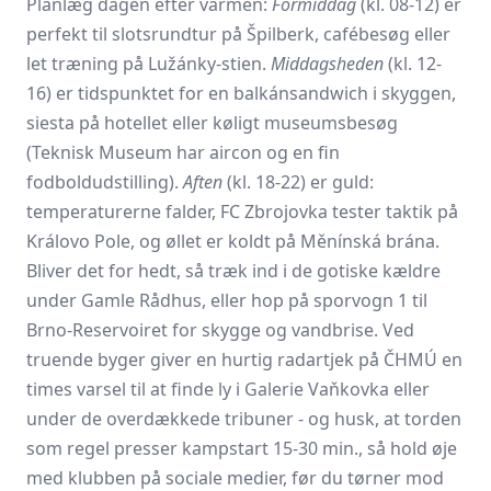
Planlæg dagen efter varmen:
Formiddag
(kl. 08-12) er
perfekt til slotsrundtur på Špilberk, cafébesøg eller
let træning på Lužánky-stien.
Middagsheden
(kl. 12-
16) er tidspunktet for en balkánsandwich i skyggen,
siesta på hotellet eller køligt museums­besøg
(Teknisk Museum har aircon og en fin
fodboldudstilling).
Aften
(kl. 18-22) er guld:
temperaturerne falder, FC Zbrojovka tester taktik på
Královo Pole, og øllet er koldt på Měnínská brána.
Bliver det for hedt, så træk ind i de gotiske kældre
under Gamle Rådhus, eller hop på sporvogn 1 til
Brno-Reservoiret for skygge og vandbrise. Ved
truende byger giver en hurtig radar­tjek på ČHMÚ en
times varsel til at finde ly i Galerie Vaňkovka eller
under de overdækkede tribuner - og husk, at torden
som regel presser kamp­start 15-30 min., så hold øje
med klubben på sociale medier, før du tørner mod