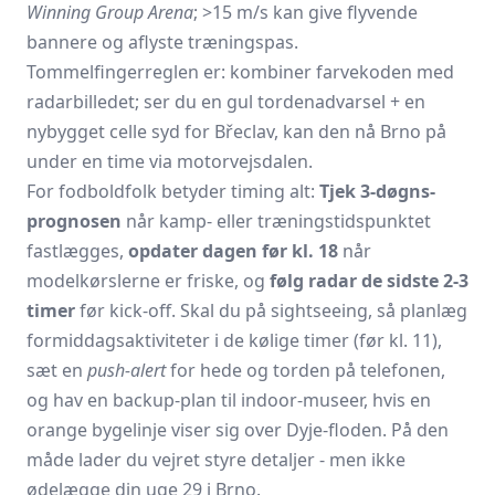
Winning Group Arena
; >15 m/s kan give flyvende
bannere og aflyste træningspas.
Tommelfingerreglen er: kombiner farvekoden med
radarbilledet; ser du en gul tordenadvarsel + en
nybygget celle syd for Břeclav, kan den nå Brno på
under en time via motorvejsdalen.
For fodboldfolk betyder timing alt:
Tjek 3-døgns-
prognosen
når kamp- eller træningstidspunktet
fastlægges,
opdater dagen før kl. 18
når
modelkørslerne er friske, og
følg radar de sidste 2-3
timer
før kick-off. Skal du på sightseeing, så planlæg
formiddagsaktiviteter i de kølige timer (før kl. 11),
sæt en
push-alert
for hede og torden på telefonen,
og hav en backup-plan til indoor-museer, hvis en
orange bygelinje viser sig over Dyje-floden. På den
måde lader du vejret styre detaljer - men ikke
ødelægge din uge 29 i Brno.