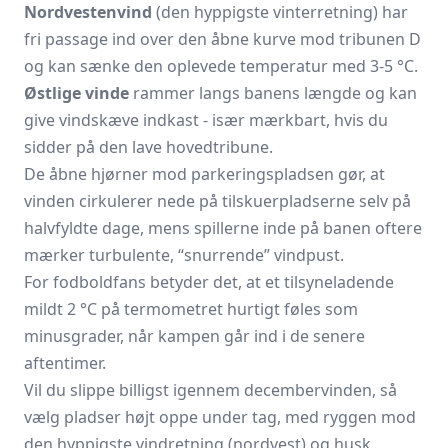
Nordvestenvind
(den hyppigste vinterretning) har
fri passage ind over den åbne kurve mod tribunen D
og kan sænke den oplevede temperatur med 3-5 °C.
Østlige vinde
rammer langs banens længde og kan
give vindskæve indkast - især mærkbart, hvis du
sidder på den lave hovedtribune.
De åbne hjørner mod parkeringspladsen gør, at
vinden cirkulerer nede på tilskuerpladserne selv på
halvfyldte dage, mens spillerne inde på banen oftere
mærker turbulente, “snurrende” vindpust.
For fodboldfans betyder det, at et tilsyneladende
mildt 2 °C på termometret hurtigt føles som
minusgrader, når kampen går ind i de senere
aftentimer.
Vil du slippe billigst igennem decembervinden, så
vælg pladser højt oppe under tag, med ryggen mod
den hyppigste vindretning (nordvest) og husk