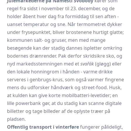
Julemarkederne på Náměstí Svobody
kører som
regel fra sidst i november til 23. december, og de
holder åbent hver dag fra formiddag til sen aften -
uanset temperatur og sne. Når termometret dykker
under frysepunktet, bliver brostenene hurtigt glatte;
kommunen salt- og gruser, men med mange
besøgende kan der stadig dannes ispletter omkring
bodernes drænrender. Pak derfor skridsikre sko, og
nyd markedsstemningen med et
svařák
(gløgg) eller
den lokale honningrom i hånden - varme drikke
serveres i genbrugs-krus, som også varmer fingrene
mens du udforsker håndværk og street-food. Husk,
at kulden kan give korte mobilbatteri-levetider; en
lille powerbank gør, at du stadig kan scanne digitale
billetter og tage billeder af de oplyste træer på
pladsen.
Offentlig transport i vinterføre
fungerer pålideligt,