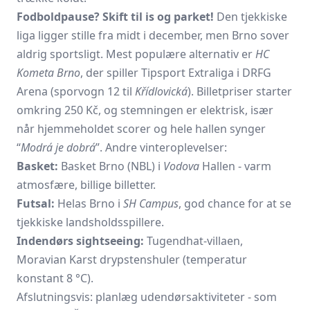
Fodboldpause? Skift til is og parket!
Den tjekkiske
liga ligger stille fra midt i december, men Brno sover
aldrig sportsligt. Mest populære alternativ er
HC
Kometa Brno
, der spiller Tipsport Extraliga i DRFG
Arena (sporvogn 12 til
Křídlovická
). Billetpriser starter
omkring 250 Kč, og stemningen er elektrisk, især
når hjemmeholdet scorer og hele hallen synger
“
Modrá je dobrá
”. Andre vinteroplevelser:
Basket:
Basket Brno (NBL) i
Vodova
Hallen - varm
atmosfære, billige billetter.
Futsal:
Helas Brno i
SH Campus
, god chance for at se
tjekkiske landsholdsspillere.
Indendørs sightseeing:
Tugendhat-villaen,
Moravian Karst drypstenshuler (temperatur
konstant 8 °C).
Afslutningsvis: planlæg udendørsaktiviteter - som