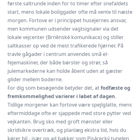
første saltrunde inden for to timer efter snefaldets
start, mens lokale boliggader ofte må vente til næste
morgen. Fortove er i princippet husejernes ansvar,
men kommunen udsender vagtsignaler via det
lokale vejcenter (Brněnské komunikace) og stiller
saltkasser op ved de mest trafikerede hjørner. På
travle gågader i centrum anvendes små el-
fejemaskiner, der både børster og strør, så
julemarkederne kan holde åbent uden at gæster
glider mellem boderne.
For dig som besøgende betyder det, at
fodfæste og
fremkommelighed varierer i løbet af dagen
.
Tidlige morgener kan fortove være spejlglatte, mens
eftermiddage ofte er sjappede med store pytter ved
vejkanten. Brug sko med groft mønster eller
skridsikre overtræk, og planlæg ekstra tid, hvis du
kører bil - især op ad bakker som Pisárecký tunelen