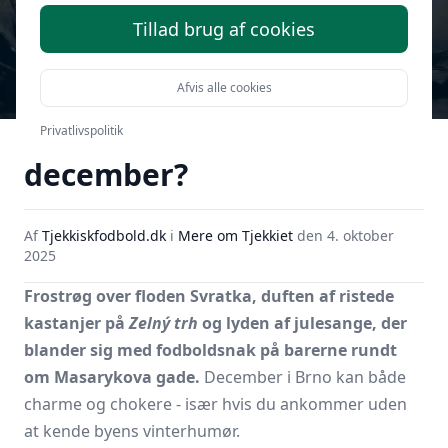
Tillad brug af cookies
Afvis alle cookies
Hvordan er vejret i Brno i
Privatlivspolitik
december?
Af
Tjekkiskfodbold.dk
i
Mere om Tjekkiet
den
4. oktober
2025
Frostrøg over floden Svratka, duften af ristede
kastanjer på
Zelný trh
og lyden af julesange, der
blander sig med fodboldsnak på barerne rundt
om Masarykova gade.
December i Brno kan både
charme og chokere - især hvis du ankommer uden
at kende byens vinterhumør.