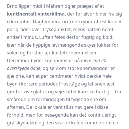
Brno ligger midt i Mähren og er præget af et
kontinentalt vinterklima
, der for alvor bider fra sig
i december. Dagtemperaturerne kryber oftest kun et
par grader over frysepunktet, mens natten nemt
ender i minus. Luften føles derfor fugtig og kold,
især når de hyppige lavthængende skyer lukker for
solen og forstærker kuldefornemmelsen.
December byder i gennemsnit på
mere end 20
overskyede dage
, og selv om store snemængder er
sjældne, kan et par centimeter hvidt dække hele
byen i kortere perioder. Frosttåge og let sneblæst
gør fortove glatte, og vejrskiftet kan ske hurtigt - fra
småregn om formiddagen til fygende sne om
aftenen. De lokale er vant til at navigere i disse
forhold, men for besøgende kan det kontinuerligt
grå skydække og den skarpe kulde komme som en