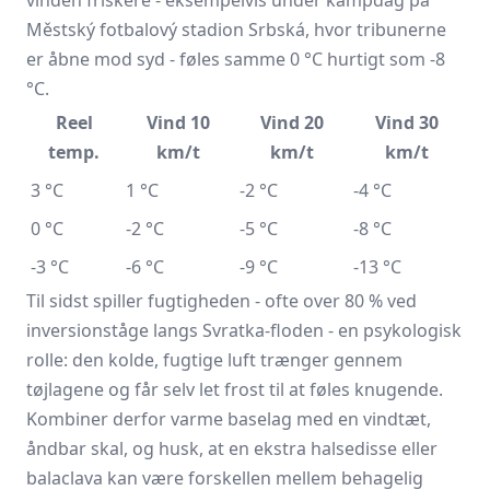
Městský fotbalový stadion Srbská, hvor tribunerne
er åbne mod syd - føles samme 0 °C hurtigt som ‑8
°C.
Reel
Vind 10
Vind 20
Vind 30
temp.
km/t
km/t
km/t
3 °C
1 °C
-2 °C
-4 °C
0 °C
-2 °C
-5 °C
-8 °C
-3 °C
-6 °C
-9 °C
-13 °C
Til sidst spiller fugtigheden - ofte over 80 % ved
inversionståge langs Svratka-floden - en psykologisk
rolle: den kolde, fugtige luft trænger gennem
tøjlagene og får selv let frost til at føles knugende.
Kombiner derfor varme baselag med en vindtæt,
åndbar skal, og husk, at en ekstra halsedisse eller
balaclava kan være forskellen mellem behagelig