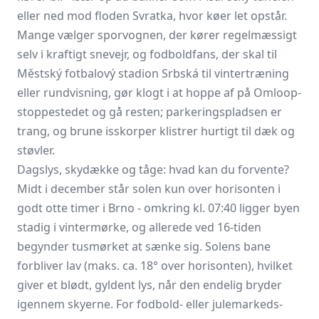
eller ned mod floden Svratka, hvor køer let opstår.
Mange vælger sporvognen, der kører regelmæssigt
selv i kraftigt snevejr, og fodboldfans, der skal til
Městský fotbalový stadion Srbská til vintertræning
eller rundvisning, gør klogt i at hoppe af på Omloop-
stoppestedet og gå resten; parkeringspladsen er
trang, og brune isskorper klistrer hurtigt til dæk og
støvler.
Dagslys, skydække og tåge: hvad kan du forvente?
Midt i december står solen kun over horisonten i
godt otte timer i Brno - omkring kl. 07:40 ligger byen
stadig i vintermørke, og allerede ved 16-tiden
begynder tusmørket at sænke sig. Solens bane
forbliver lav (maks. ca. 18° over horisonten), hvilket
giver et blødt, gyldent lys, når den endelig bryder
igennem skyerne. For fodbold- eller julemarkeds­