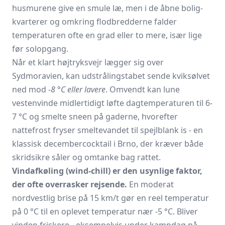
husmurene give en smule læ, men i de åbne bolig­
kvarterer og omkring flodbredderne falder
temperaturen ofte en grad eller to mere, især lige
før solopgang.
Når et klart højtryksvejr lægger sig over
Sydmoravien, kan udstrålingstabet sende kvik­sølvet
ned mod
-8 °C eller lavere
. Omvendt kan lune
vestenvinde midlertidigt løfte dag­temperaturen til 6-
7 °C og smelte sneen på gaderne, hvorefter
nattefrost fryser smeltevandet til spejlblank is - en
klassisk december­cocktail i Brno, der kræver både
skridsikre såler og omtanke bag rattet.
Vindafkøling (wind-chill) er den usynlige faktor,
der ofte overrasker rejsende.
En moderat
nordvestlig brise på 15 km/t gør en reel temperatur
på 0 °C til en oplevet temperatur nær ‑5 °C. Bliver
vinden friskere - eksempelvis under kampdag på