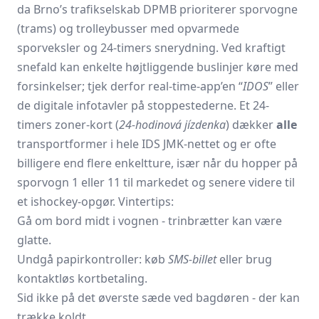
da Brno’s trafikselskab DPMB prioriterer sporvogne
(trams) og trolleybusser med opvarmede
sporveksler og 24-timers snerydning. Ved kraftigt
snefald kan enkelte højtliggende buslinjer køre med
forsinkelser; tjek derfor real-time-app’en “
IDOS
” eller
de digitale infotavler på stoppestederne. Et 24-
timers zoner-kort (
24-hodinová jízdenka
) dækker
alle
transportformer i hele IDS JMK-nettet og er ofte
billigere end flere enkeltture, især når du hopper på
sporvogn 1 eller 11 til markedet og senere videre til
et ishockey-opgør. Vintertips:
Gå om bord midt i vognen - trinbrætter kan være
glatte.
Undgå papirkontroller: køb
SMS-billet
eller brug
kontaktløs kortbetaling.
Sid ikke på det øverste sæde ved bagdøren - der kan
trække koldt.