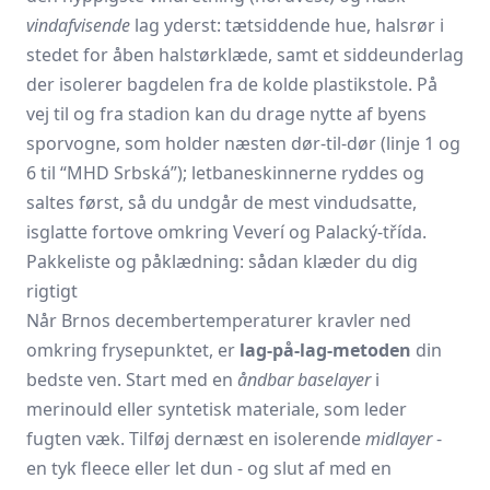
vindafvisende
lag yderst: tætsiddende hue, halsrør i
stedet for åben halstørklæde, samt et siddeunderlag
der isolerer bagdelen fra de kolde plastikstole. På
vej til og fra stadion kan du drage nytte af byens
sporvogne, som holder næsten dør-til-dør (linje 1 og
6 til “MHD Srbská”); letbaneskinnerne ryddes og
saltes først, så du undgår de mest vindudsatte,
isglatte fortove omkring Veverí og Palacký-třída.
Pakkeliste og påklædning: sådan klæder du dig
rigtigt
Når Brnos decembertemperaturer kravler ned
omkring frysepunktet, er
lag-på-lag-metoden
din
bedste ven. Start med en
åndbar baselayer
i
merinould eller syntetisk materiale, som leder
fugten væk. Tilføj dernæst en isolerende
midlayer
-
en tyk fleece eller let dun - og slut af med en