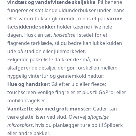
vindtæt og vandafvisende skaljakke
. På benene
fungerer et sæt lange uldunderbukser under jeans
eller vandrebukser glimrende, mens et par
varme,
tætsiddende sokker
holder tæerne i live hele
dagen. Husk en tæt
halsedisse
i stedet for et
flagrende tørklæde, så du bedre kan lukke kulden
ude på stadion eller julemarkedet.
Følgende pakkeliste dækker de små, men
altafgørende detaljer, der gør forskellen mellem
hyggelig vintertur og gennemkold nedtur:
Hue og handsker:
Gå efter uld eller fleece;
touchscreen-venlige fingre er et plus til GoPro- eller
mobiloptagelser.
Vandtætte sko med groft mønster:
Gader kan
være glatte, især ved slud. Overvej
aftagelige
mikrospikes
, hvis du planlægger ture op til Špilberk
eller andre bakker.