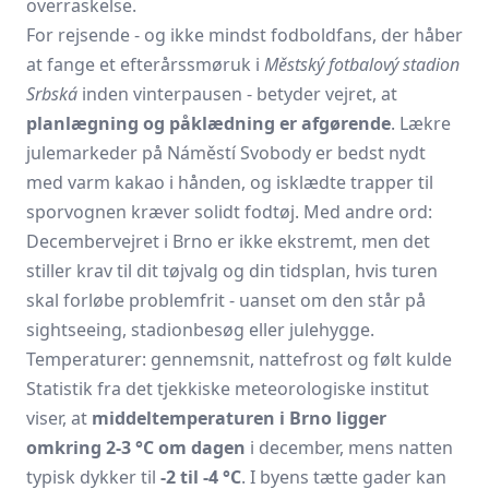
overraskelse.
For rejsende - og ikke mindst fodboldfans, der håber
at fange et efterårssmø­ruk i
Městský fotbalový stadion
Srbská
inden vinterpausen - betyder vejret, at
planlægning og påklædning er afgørende
. Lækre
julemarkeder på Náměstí Svobody er bedst nydt
med varm kakao i hånden, og isklædte trapper til
sporvognen kræver solidt fodtøj. Med andre ord:
Decembervejret i Brno er ikke ekstremt, men det
stiller krav til dit tøjvalg og din tidsplan, hvis turen
skal forløbe problemfrit - uanset om den står på
sightseeing, stadionbesøg eller julehygge.
Temperaturer: gennemsnit, nattefrost og følt kulde
Statistik fra det tjekkiske meteorologiske institut
viser, at
middel­temperaturen i Brno ligger
omkring 2-3 °C om dagen
i december, mens natten
typisk dykker til
-2 til ‑4 °C
. I byens tætte gader kan