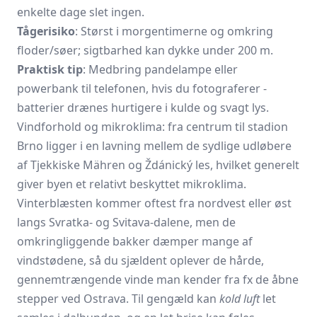
enkelte dage slet ingen.
Tågerisiko
: Størst i morgen­timerne og omkring
floder/søer; sigtbarhed kan dykke under 200 m.
Praktisk tip
: Medbring pandelampe eller
powerbank til telefonen, hvis du fotograferer -
batterier drænes hurtigere i kulde og svagt lys.
Vindforhold og mikroklima: fra centrum til stadion
Brno ligger i en lavning mellem de sydlige udløbere
af Tjekkiske Mähren og Ždánický les, hvilket generelt
giver byen et relativt beskyttet mikroklima.
Vinterblæsten kommer oftest fra nordvest eller øst
langs Svratka- og Svitava-dalene, men de
omkringliggende bakker dæmper mange af
vindstødene, så du sjældent oplever de hårde,
gennemtrængende vinde man kender fra fx de åbne
stepper ved Ostrava. Til gengæld kan
kold luft
let