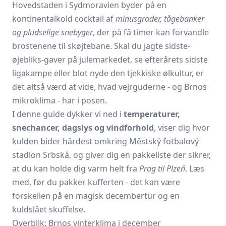
Hovedstaden i Sydmoravien byder på en
kontinentalkold cocktail af
minusgrader, tågebanker
og pludselige snebyger
, der på få timer kan forvandle
brostenene til skøjtebane. Skal du jagte sidste-
øjebliks-gaver på julemarkedet, se efterårets sidste
ligakampe eller blot nyde den tjekkiske ølkultur, er
det altså værd at vide, hvad vejrguderne - og Brnos
mikroklima - har i posen.
I denne guide dykker vi ned i
temperaturer,
snechancer, dagslys og vindforhold
, viser dig hvor
kulden bider hårdest omkring Městský fotbalový
stadion Srbská, og giver dig en pakkeliste der sikrer,
at du kan holde dig varm helt fra
Prag til Plzeň
. Læs
med, før du pakker kufferten - det kan være
forskellen på en magisk decembertur og en
kuldslået skuffelse.
Overblik: Brnos vinterklima i december