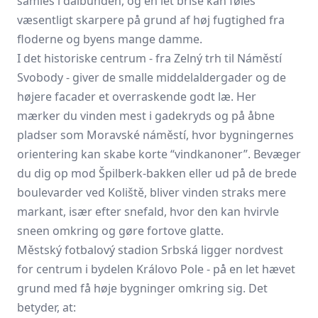
samles i dalbunden, og en let brise kan føles
væsentligt skarpere på grund af høj fugtighed fra
floderne og byens mange damme.
I det historiske centrum - fra Zelný trh til Náměstí
Svobody - giver de smalle middelaldergader og de
højere facader et overraskende godt læ. Her
mærker du vinden mest i gadekryds og på åbne
pladser som Moravské náměstí, hvor bygningernes
orientering kan skabe korte “vindkanoner”. Bevæger
du dig op mod Špilberk-bakken eller ud på de brede
boulevarder ved Koliště, bliver vinden straks mere
markant, især efter snefald, hvor den kan hvirvle
sneen omkring og gøre fortove glatte.
Městský fotbalový stadion Srbská ligger nordvest
for centrum i bydelen Královo Pole - på en let hævet
grund med få høje bygninger omkring sig. Det
betyder, at: