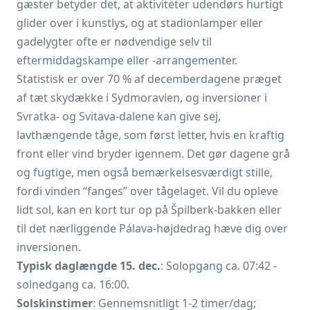
gæster betyder det, at aktiviteter udendørs hurtigt
glider over i kunstlys, og at stadionlamper eller
gadelygter ofte er nødvendige selv til
eftermiddagskampe eller -arrangementer.
Statistisk er over 70 % af decemberdagene præget
af tæt skydække i Sydmoravien, og inversioner i
Svratka- og Svitava-dalene kan give sej,
lavthængende tåge, som først letter, hvis en kraftig
front eller vind bryder igennem. Det gør dagene grå
og fugtige, men også bemærkelses­værdigt stille,
fordi vinden “fanges” over tågelaget. Vil du opleve
lidt sol, kan en kort tur op på Špilberk-bakken eller
til det nærliggende Pálava-højdedrag hæve dig over
inversionen.
Typisk daglængde 15. dec.
: Solopgang ca. 07:42 -
solnedgang ca. 16:00.
Solskinstimer
: Gennemsnitligt 1-2 timer/dag;