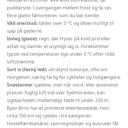
puddersne. I overgangen mellem frost og tø ses
flere glatte fænomener, som du bør kende:
Våd sne/slud:
falder over 0 °C og bliver hurtigt til
sjap på gaderne.
Isslag (glaze):
regn, der fryser på kold jord eller
asfalt og danner et usynligt lag is. Forekommer
typisk ved temperaturer lige under 0 °C efter mild
luftstrømme.
Sort is (černý led):
ultratynd isskorpe, ofte om
morgenen; særlig farlig for cyklister og fodgængere.
Snestorme:
sjældne, men når nord- eller østenvind
presser fugtig luft ind over Sydmoravien, kan
sigtbarheden midlertidigt falde til under 200 m.
Byen Brno har et
prioriteret vinterberedskab
, hvor
cirka 700 km vej ryddes i tre kategorier.
Hovedfærdselsårer, sporvognslinjer og busruter får