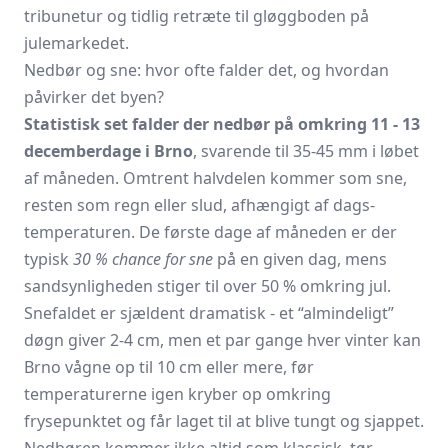
tribunetur og tidlig retræte til gløgg­boden på
julemarkedet.
Nedbør og sne: hvor ofte falder det, og hvordan
påvirker det byen?
Statistisk set falder der nedbør på omkring 11 - 13
decemberdage i Brno
, svarende til 35-45 mm i løbet
af måneden. Omtrent halvdelen kommer som sne,
resten som regn eller slud, afhængigt af dags­
temperaturen. De første dage af måneden er der
typisk
30 % chance for sne
på en given dag, mens
sandsynligheden stiger til over 50 % omkring jul.
Snefaldet er sjældent dramatisk - et “almindeligt”
døgn giver 2-4 cm, men et par gange hver vinter kan
Brno vågne op til 10 cm eller mere, før
temperaturerne igen kryber op omkring
frysepunktet og får laget til at blive tungt og sjappet.
Nedbøren kommer ikke altid som klassisk, tør