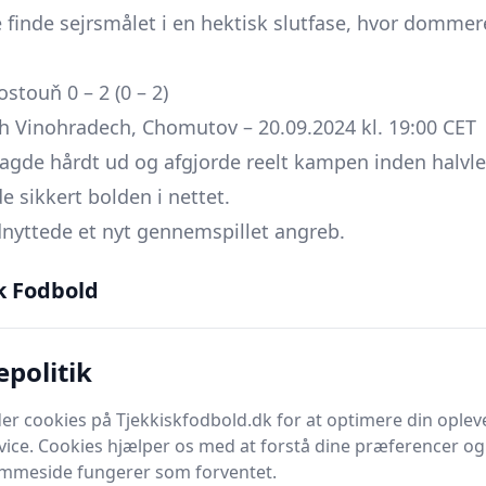
 finde sejrsmålet i en hektisk slutfase, hvor dommer
touň 0 – 2 (0 – 2)
ch Vinohradech, Chomutov – 20.09.2024 kl. 19:00 CET
agde hårdt ud og afgjorde reelt kampen inden halvl
e sikkert bolden i nettet.
nyttede et nyt gennemspillet angreb.
omutov: Kubík 62’, Dolechek 63’, Hamouz 90’ – Hosto
k Fodbold
’
omutov: Husić HT → Kibal, Holák HT → Škoda, Poku 6
epolitik
 Hříbal
stouň: Jonáš 65’ → Huček, Januška 72’ → Uhlíř, Nová
er cookies på Tjekkiskfodbold.dk for at optimere din oplev
7’ → Dominguez
vice. Cookies hjælper os med at forstå dine præferencer og 
emmeside fungerer som forventet.
10 minutter