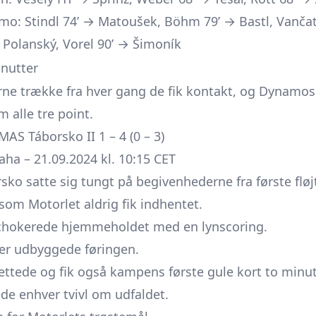
o: Stindl 74’ → Matoušek, Böhm 79’ → Bastl, Vančat
 Polanský, Vorel 90’ → Šimoník
nutter
rne trække fra hver gang de fik kontakt, og Dynamo
 alle tre point.
AS Táborsko II 1 – 4 (0 – 3)
aha – 21.09.2024 kl. 10:15 CET
sko satte sig tungt på begivenhederne fra første fløj
som Motorlet aldrig fik indhentet.
chokerede hjemmeholdet med en lynscoring.
er udbyggede føringen.
nettede og fik også kampens første gule kort to minut
ede enhver tvivl om udfaldet.