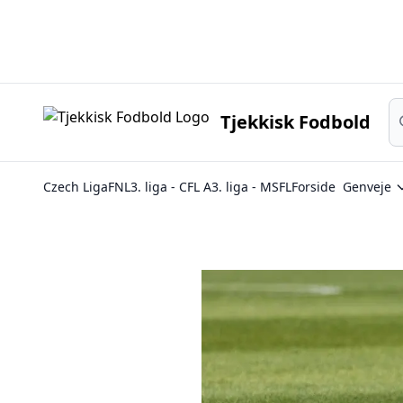
Sø
Tjekkisk Fodbold
Czech Liga
FNL
3. liga - CFL A
3. liga - MSFL
Forside
Genveje