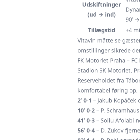
Udskiftninger
Dynam
(ud → ind)
90’ →
Tillægstid
+4 mi
Vltavín måtte se gæste
omstillinger sikrede dem
FK Motorlet Praha – FC M
Stadion SK Motorlet, Pr
Reserveholdet fra Tábor
komfortabel føring op, 
2’ 0-1
– Jakub Kopáček 
10’ 0-2
– P. Schramhaus
41’ 0-3
– Soliu Afolabi 
56’ 0-4
– D. Zukov fjern