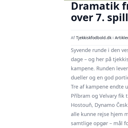
Dramatik fra
over 7. spi
Af
Tjekkiskfodbold.dk
i
Artikle
Syvende runde i den vest
dage – og her på tjekki
kampene. Runden levere
dueller og en god porti
Tre af kampene endte ua
Příbram og Velvary fik 
Hostouň,
Dynamo České
alle kunne rejse hjem 
samtlige opgør – mål fo