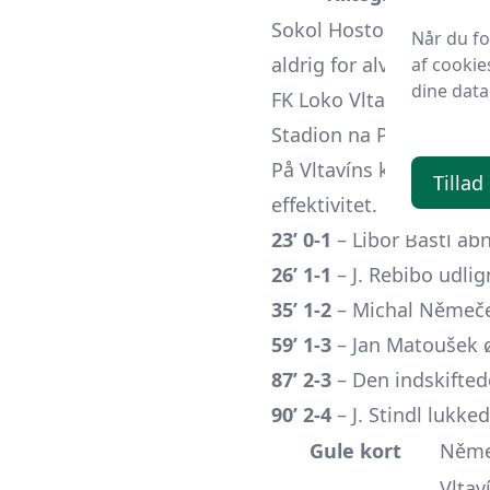
Sokol Hostouň holdt sta
Når du f
aldrig for alvor truede
af cookie
dine data
FK Loko Vltavín – Dynam
Stadion na Plynárně, Pr
På Vltavíns kompakte ba
Tillad
effektivitet.
23’ 0-1
– Libor Bastl åb
26’ 1-1
– J. Rebibo udl
35’ 1-2
– Michal Němeče
59’ 1-3
–
Jan Matoušek
ø
87’ 2-3
– Den indskifted
90’ 2-4
– J. Stindl lukke
Gule kort
Němeč
Vltav