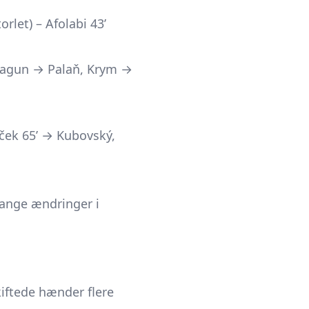
rlet) – Afolabi 43’
uwagun → Palaň, Krym →
aček 65’ → Kubovský,
mange ændringer i
iftede hænder flere