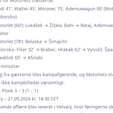
e for Motorlets trøstemål.
dr 41’, Walter 45’, Moravec 75’, Ademuwagun 90’ (Moto
áborsko)
torlet (60’): Lukášek → Žižala, Bahi → Rataj, Adem
lter
torlet (78’): Belaska → Šimajchl
borsko: Fišer 32’ → Brabec, Hrabák 62’ → Vysušil, Šp
avěček 65’ → Afolabi
 minutter
vleg fra gæsterne blev kampafgørende, og Motorlets 
ikke kampbilledet væsentligt.
Písek 3 – 3 (1 – 1)
y – 21.09.2024 kl. 14:30 CET
de affære blev leveret i Velvary, hvor føringerne sk