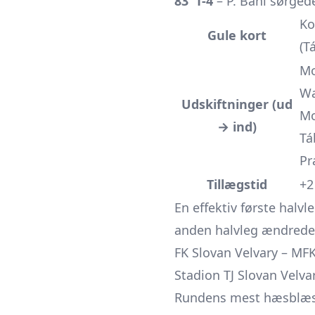
83’ 1-4
– P. Bahi sørged
Ko
Gule kort
(T
Mo
Wa
Udskiftninger (ud
Mo
→ ind)
Tá
Pr
Tillægstid
+2
En effektiv første hal
anden halvleg ændrede 
FK Slovan Velvary – MFK 
Stadion TJ Slovan Velvar
Rundens mest hæsblæsen