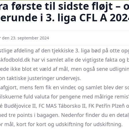
 første til sidste fløjt – 
llerunde i 3. liga CFL A 20
r
den
23. september 2024
lige afdeling af den tjekkiske 3. liga bød på otte opg
skfodbold.dk har vi samlet alle de vigtigste fakta og
de ikke blot et væld af mål, men også sene udlignin
on taktiske justeringer undervejs.
fgjort, mens fem fik en vinder, og samlet blev der sc
tilskuerne fuld valuta for pengene med målrige remis
 Budějovice
II, FC MAS Táborsko II, FK Petřín Plzeň o
med tre points i bagagen. Nedenfor finder du en det
r mål, kort for kort og udskiftning for udskiftning.