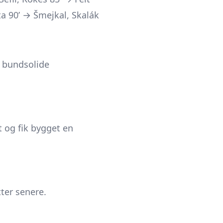
a 90’ → Šmejkal, Skalák
s bundsolide
t og fik bygget en
ter senere.