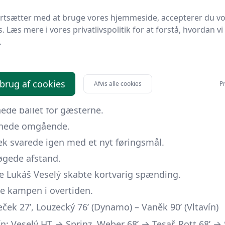
nd efter pausen, hvor hjemmeholdet trods flere offe
ortsætter med at bruge vores hjemmeside, accepterer du v
 gæsternes føring.
s. Læs mere i vores privatlivspolitik for at forstå, hvordan vi
.
o České Budějovice II 2 – 4 (1 – 2)
aha – 21.09.2024 kl. 10:15 CET
ne endte det i et målrigt opgør, hvor Dynamos reser
 brug af cookies
Afvis alle cookies
Pr
nede ballet for gæsterne.
ignede omgående.
k svarede igen med et nyt føringsmål.
gede afstand.
e Lukáš Veselý skabte kortvarig spænding.
de kampen i overtiden.
ek 27’, Louzecký 76’ (Dynamo) – Vaněk 90’ (Vltavín)
ín: Veselý HT → Sprinz, Weber 68’ → Tesař, Rott 68’ → S