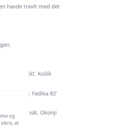
en havde travlt med det
egen.
uň: Huček 60’, Košík
3’ → Černý, Fadika 82’
k 77’ → Charvát, Okonji
else og
sikre, at