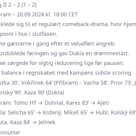
I 2 – 2 (1 – 2)
bram – 20.09.2024 kl. 18:00 CET
klede sig til et regulært comeback-drama, hvor hje
point i hus i slutfasen.
te gæsterne i gang efter et veludført angreb.
fordoblede føringen og gav Dukla en drømmestart.
wi
sørgede for vigtig reducering lige før pausen.
e balance i regnskabet med kampens sidste scoring.
tka 30’, Vokřínek 64’ (Příbram) – Vacha 58’, Prior 73’, 
nsky 90’, Kaza 90’ (Dukla)
bram: Tolno HT → Dohnal, Kares 83’ → Ajeti
la: Selicha 65’ → Kožený, Mikeš 65’ → Hubl, Kolský 69
uta, Kaza 84’ → Jelínek
minutter