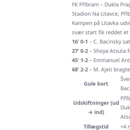
FK Příbram – Dukla Prag I
Stadion Na Litavce, Pří
Kampen på Litavka udvi
svær start fik reddet et 
16’ 0-1
– C. Bacinsky sat
27’ 0-2
– Shoya Atsuta 
45’ 1-2
–
Emmanuel Ant
68’ 2-2
– M. Ajeti bragt
Šves
Gule kort
Baci
Pří
Udskiftninger (ud
Duk
→ ind)
Ats
Tillægstid
+4 