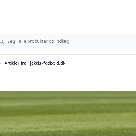
Tjekkisk Fodbold - Fra Prag til Plzeň - tjekkisk fodbold på dansk
g nu
Søg nu
Artikler fra Tjekkiskfodbold.dk