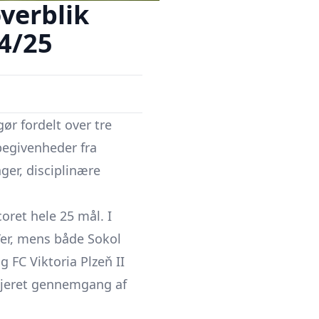
overblik
24/25
ør fordelt over tre
 begivenheder fra
ger, disciplinære
oret hele 25 mål. I
’er, mens både Sokol
g FC Viktoria Plzeň II
aljeret gennemgang af