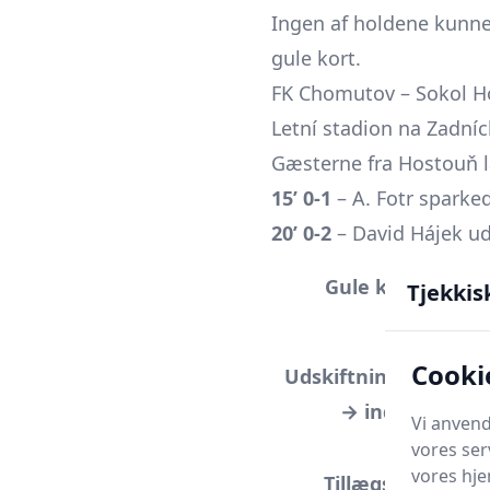
Ingen af holdene kunne
gule kort.
FK Chomutov – Sokol Hos
Letní stadion na Zadní
Gæsterne fra Hostouň l
15’ 0-1
– A. Fotr sparked
20’ 0-2
– David Hájek ud
Ch
Gule kort
Tjekkis
62
Ch
Cooki
Udskiftninger (ud
→
→ ind)
Ho
Vi anvend
7
vores ser
vores hj
Tillægstid
+