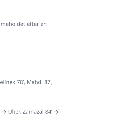
mmeholdet efter en
Jelínek 78’, Mahdi 87’,
’ → Uher, Zamazal 84’ →