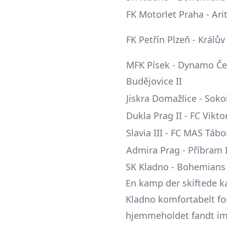
FK Motorlet Praha - Ar
FK Petřín Plzeň - Králův
MFK Písek - Dynamo Č
Budějovice II
Jiskra Domažlice - Sok
Dukla Prag II - FC Viktor
Slavia III - FC MAS Tábo
Admira Prag - Příbram I
SK Kladno - Bohemians P
En kamp der skiftede ka
Kladno
komfortabelt fo
hjemmeholdet fandt imi