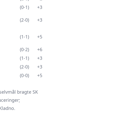
(0-1)
+3
(2-0)
+3
(1-1)
+5
(0-2)
+6
(1-1)
+3
(2-0)
+3
(0-0)
+5
t selvmål bragte
SK
ceringer;
Kladno.