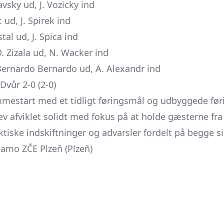
avsky ud, J. Vozicky ind
 ud, J. Spirek ind
tal ud, J. Spica ind
D. Zizala ud, N. Wacker ind
Bernardo Bernardo ud, A. Alexandr ind
Dvůr 2-0 (2-0)
estart med et tidligt føringsmål og udbyggede føri
ev afviklet solidt med fokus på at holde gæsterne fr
ktiske indskiftninger og advarsler fordelt på begge si
amo ZČE Plzeň (Plzeň)