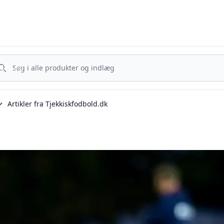
Tjekkisk Fodbold - Fra Prag til Plzeň - tjekkisk fodbold på dansk
g nu
Søg nu
Artikler fra Tjekkiskfodbold.dk