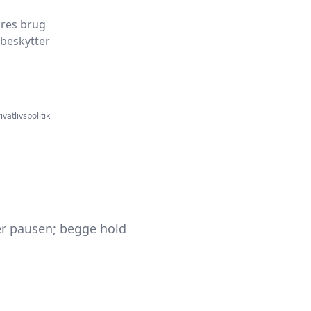
ores brug
 beskytter
ivatlivspolitik
ter pausen; begge hold