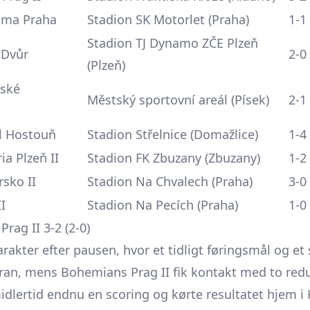
itma Praha
Stadion SK Motorlet (Praha)
1-1
Stadion TJ Dynamo ZČE Plzeň
 Dvůr
2-0
(Plzeň)
eské
Městský sportovní areál (Písek)
2-1
ol Hostouň
Stadion Střelnice (Domažlice)
1-4
ia Plzeň II
Stadion FK Zbuzany (Zbuzany)
1-2
rsko II
Stadion Na Chvalech (Praha)
3-0
I
Stadion Na Pecích (Praha)
1-0
rag II 3-2 (2-0)
rakter efter pausen, hvor et tidligt føringsmål og e
ran, mens Bohemians Prag II fik kontakt med to redu
dlertid endnu en scoring og kørte resultatet hjem i 