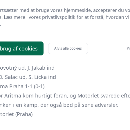
R. Janovsky ud, M. Redina ind
ortsætter med at bruge vores hjemmeside, accepterer du v
Alexandr Bárta ud, K. Kachur ind
s. Læs mere i vores privatlivspolitik for at forstå, hvordan vi
A. Bui ud, D. Pomahac ind
.
. Dolezal ud, D. Stehlik ind
meček ud, M. Bunes ind
 brug af cookies
ř ud, JiÅ™Ã­ Hudec ind
Afvis alle cookies
Pr
Novak ud, T. Gregor ind
ovotný ud, J. Jakab ind
. Salac ud, S. Licka ind
tma Praha 1-1 (0-1)
or Aritma kom hurtigt foran, og Motorlet svarede ef
bænken i en kamp, der også bød på sene advarsler.
orlet (Praha)