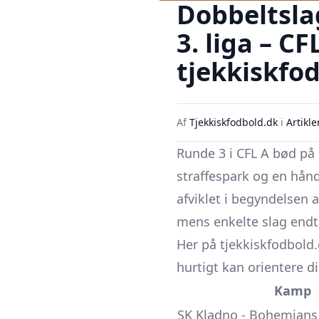
Dobbeltslag
3. liga – C
tjekkiskfo
Af
Tjekkiskfodbold.dk
i
Artikle
Runde 3 i CFL A bød på 
straffespark og en hån
afviklet i begyndelsen a
mens enkelte slag endte
Her på tjekkiskfodbold
hurtigt kan orientere di
Kamp
SK Kladno - Bohemians 