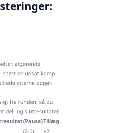
steringer:
elter, afgørende
n - samt en udsat kamp
pillede interne opgør,
igt fra runden, så du
t del- og slutresultater.
tresultat
(Pause)
Tillæg
(2-0)
+2