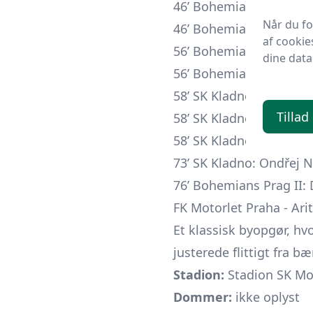
46’ Bohemians Prag II: 
Når du f
46’ Bohemians Prag II: 
af cookie
56’ Bohemians Prag II: 
dine data
56’ Bohemians Prag II: M
58’ SK Kladno: Filip Ši
Tillad
58’ SK Kladno: Jiří Tesa
58’ SK Kladno: Michael 
73’ SK Kladno: Ondřej N
76’ Bohemians Prag II: D
FK Motorlet Praha - Ari
Et klassisk byopgør, hv
justerede flittigt fra 
Stadion:
Stadion SK Mot
Dommer:
ikke oplyst