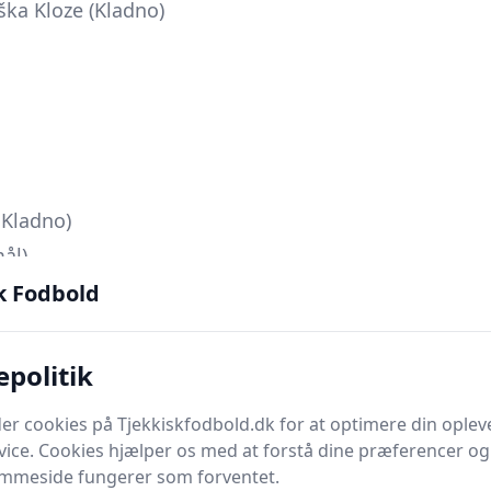
ška Kloze (Kladno)
K Kladno)
mål)
ians Prag II)
k Fodbold
K Kladno)
ians Prag II)
epolitik
er cookies på Tjekkiskfodbold.dk for at optimere din oplev
rag II) - gult kort
vice. Cookies hjælper os med at forstå dine præferencer og 
emmeside fungerer som forventet.