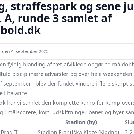
, straffespark og sene ju
FL A, runde 3 samlet af
dbold.dk
r
den
4. september 2025
en fyldig blanding af tæt afviklede opgør, to måldobb
dfuld disciplinære advarsler, og over hele weekende
f september - blev der fundet vindere i flere skarpt s
 i balance.
.dk har vi samlet den komplette kamp-for-kamp-overs
g i målscorere, kort, udskiftninger, baner og byer sam
Stadion (by)
Slu
Prag II
Stadion Františka Kloze (Kladno)
3-2