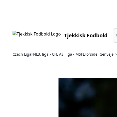
Sø
Tjekkisk Fodbold
Czech Liga
FNL
3. liga - CFL A
3. liga - MSFL
Forside
Genveje