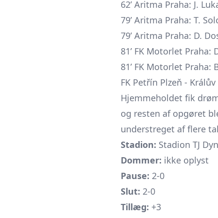
62’ Aritma Praha: J. Luk
79’ Aritma Praha: T. Solc
79’ Aritma Praha: D. Dos
81’ FK Motorlet Praha: 
81’ FK Motorlet Praha: 
FK Petřín Plzeň - Králův 
Hjemmeholdet fik drømm
og resten af opgøret bl
understreget af flere ta
Stadion:
Stadion TJ Dyn
Dommer:
ikke oplyst
Pause:
2-0
Slut:
2-0
Tillæg:
+3