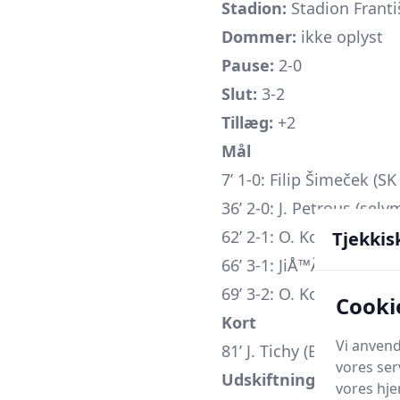
Stadion:
Stadion Franti
Dommer:
ikke oplyst
Pause:
2-0
Slut:
3-2
Tillæg:
+2
Mål
7’ 1-0: Filip Šimeček (S
36’ 2-0: J. Petrous (selv
62’ 2-1: O. Koval (Bohem
Tjekkis
66’ 3-1: JiÅ™Ã­ Hudec (S
69’ 3-2: O. Koval (Bohem
Cooki
Kort
Vi anvend
81’ J. Tichy (Bohemians P
vores ser
Udskiftninger
vores hj