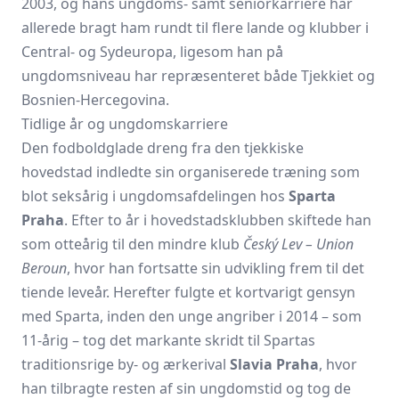
2003, og hans ungdoms- samt seniorkarriere har
allerede bragt ham rundt til flere lande og klubber i
Central- og Sydeuropa, ligesom han på
ungdomsniveau har repræsenteret både Tjekkiet og
Bosnien-Hercegovina.
Tidlige år og ungdomskarriere
Den fodboldglade dreng fra den tjekkiske
hovedstad indledte sin organiserede træning som
blot seksårig i ungdomsafdelingen hos
Sparta
Praha
. Efter to år i hovedstadsklubben skiftede han
som otteårig til den mindre klub
Český Lev – Union
Beroun
, hvor han fortsatte sin udvikling frem til det
tiende leveår. Herefter fulgte et kortvarigt gensyn
med Sparta, inden den unge angriber i 2014 – som
11-årig – tog det markante skridt til Spartas
traditionsrige by- og ærkerival
Slavia Praha
, hvor
han tilbragte resten af sin ungdomstid og tog de