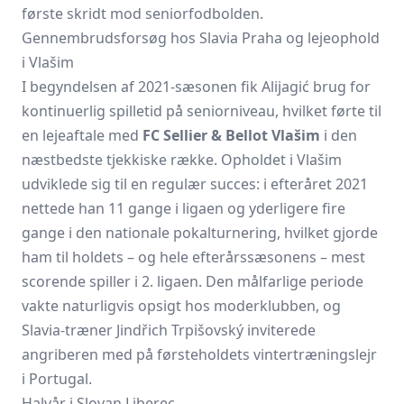
første skridt mod seniorfodbolden.
Gennembrudsforsøg hos Slavia Praha og lejeophold
i Vlašim
I begyndelsen af 2021-sæsonen fik Alijagić brug for
kontinuerlig spilletid på seniorniveau, hvilket førte til
en lejeaftale med
FC Sellier & Bellot Vlašim
i den
næstbedste tjekkiske række. Opholdet i Vlašim
udviklede sig til en regulær succes: i efteråret 2021
nettede han 11 gange i ligaen og yderligere fire
gange i den nationale pokalturnering, hvilket gjorde
ham til holdets – og hele efterårssæsonens – mest
scorende spiller i 2. ligaen. Den målfarlige periode
vakte naturligvis opsigt hos moderklubben, og
Slavia-træner Jindřich Trpišovský inviterede
angriberen med på førsteholdets vintertræningslejr
i Portugal.
Halvår i Slovan Liberec