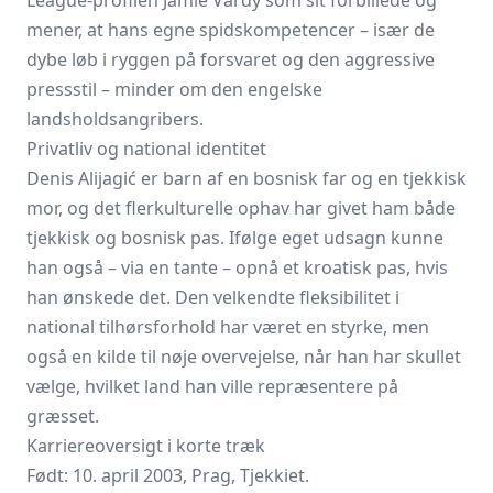
League-profilen Jamie Vardy som sit forbillede og
mener, at hans egne spidskompetencer – især de
dybe løb i ryggen på forsvaret og den aggressive
pressstil – minder om den engelske
landsholdsangribers.
Privatliv og national identitet
Denis Alijagić er barn af en bosnisk far og en tjekkisk
mor, og det flerkulturelle ophav har givet ham både
tjekkisk og bosnisk pas. Ifølge eget udsagn kunne
han også – via en tante – opnå et kroatisk pas, hvis
han ønskede det. Den velkendte fleksibilitet i
national tilhørsforhold har været en styrke, men
også en kilde til nøje overvejelse, når han har skullet
vælge, hvilket land han ville repræsentere på
græsset.
Karriereoversigt i korte træk
Født: 10. april 2003, Prag, Tjekkiet.