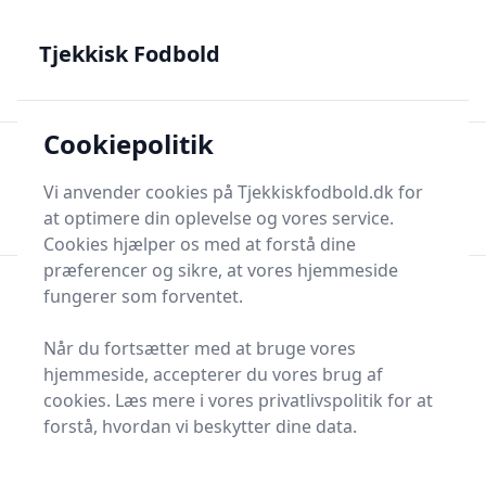
Tjekkisk Fodbold - Fra Prag til Plzeň - tjekkisk fodbold på
dansk
Tjekkisk Fodbold
Cookiepolitik
Tjekkisk Fodbold
Men
Søg nu
Vi anvender cookies på Tjekkiskfodbold.dk for
Søg nu
at optimere din oplevelse og vores service.
Cookies hjælper os med at forstå dine
præferencer og sikre, at vores hjemmeside
fungerer som forventet.
Når du fortsætter med at bruge vores
hjemmeside, accepterer du vores brug af
cookies. Læs mere i vores privatlivspolitik for at
forstå, hvordan vi beskytter dine data.