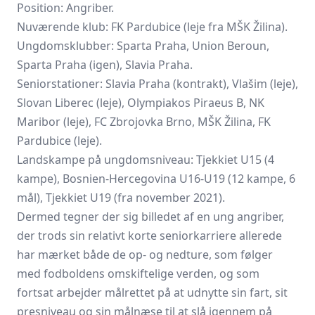
Position: Angriber.
Nuværende klub:
FK Pardubice
(leje fra MŠK Žilina).
Ungdomsklubber: Sparta Praha, Union Beroun,
Sparta Praha (igen), Slavia Praha.
Seniorstationer: Slavia Praha (kontrakt), Vlašim (leje),
Slovan Liberec
(leje), Olympiakos Piraeus B, NK
Maribor (leje), FC Zbrojovka Brno, MŠK Žilina, FK
Pardubice (leje).
Landskampe på ungdomsniveau: Tjekkiet U15 (4
kampe), Bosnien-Hercegovina U16-U19 (12 kampe, 6
mål), Tjekkiet U19 (fra november 2021).
Dermed tegner der sig billedet af en ung angriber,
der trods sin relativt korte seniorkarriere allerede
har mærket både de op- og nedture, som følger
med fodboldens omskiftelige verden, og som
fortsat arbejder målrettet på at udnytte sin fart, sit
presniveau og sin målnæse til at slå igennem på