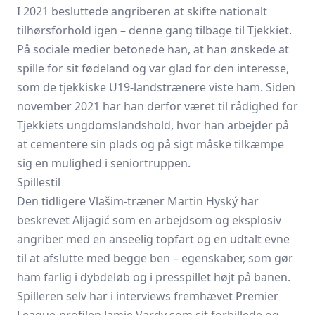
I 2021 besluttede angriberen at skifte nationalt
tilhørsforhold igen – denne gang tilbage til Tjekkiet.
På sociale medier betonede han, at han ønskede at
spille for sit fødeland og var glad for den interesse,
som de tjekkiske U19-landstrænere viste ham. Siden
november 2021 har han derfor været til rådighed for
Tjekkiets ungdomslandshold, hvor han arbejder på
at cementere sin plads og på sigt måske tilkæmpe
sig en mulighed i seniortruppen.
Spillestil
Den tidligere Vlašim-træner Martin Hyský har
beskrevet Alijagić som en arbejdsom og eksplosiv
angriber med en anseelig topfart og en udtalt evne
til at afslutte med begge ben – egenskaber, som gør
ham farlig i dybdeløb og i presspillet højt på banen.
Spilleren selv har i interviews fremhævet Premier