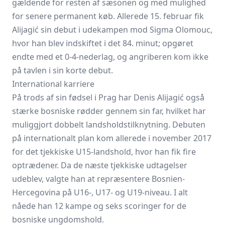
gældende for resten af sæsonen og med mulighed
for senere permanent køb. Allerede 15. februar fik
Alijagić sin debut i udekampen mod Sigma Olomouc,
hvor han blev indskiftet i det 84. minut; opgøret
endte med et 0-4-nederlag, og angriberen kom ikke
på tavlen i sin korte debut.
International karriere
På trods af sin fødsel i Prag har Denis Alijagić også
stærke bosniske rødder gennem sin far, hvilket har
muliggjort dobbelt landsholdstilknytning. Debuten
på internationalt plan kom allerede i november 2017
for det tjekkiske U15-landshold, hvor han fik fire
optrædener. Da de næste tjekkiske udtagelser
udeblev, valgte han at repræsentere Bosnien-
Hercegovina på U16-, U17- og U19-niveau. I alt
nåede han 12 kampe og seks scoringer for de
bosniske ungdomshold.