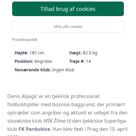
Tillad brug af cookies
Afvis alle cookies
Denis Alijagić
Privatlivspolitik
Født:
10/04-2003 (23 år)
Nationalitet:
Czechia
Højde:
185 cm
Vægt:
82.0 kg
Position:
Angriber
Trøje #:
14
Nuværende klub:
Ingen klub
Denis Alijagić er en tjekkisk professionel
fodboldspiller med bosnisk baggrund, der primært
optræder som angriber og aktuelt er udlejet fra den
slovakiske klub
MŠK Žilina
til den tjekkiske Superliga-
klub
FK Pardubice
. Han blev født i Prag den 10. april