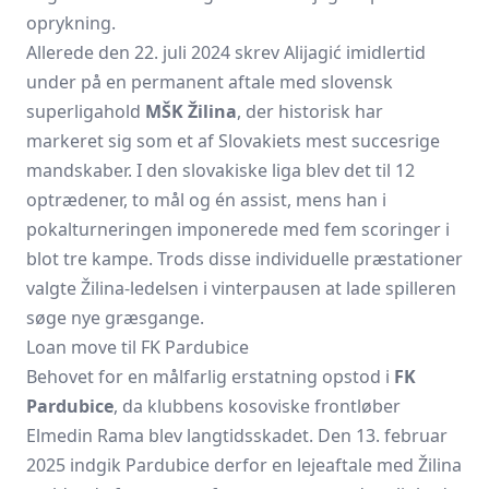
oprykning.
Allerede den 22. juli 2024 skrev Alijagić imidlertid
under på en permanent aftale med slovensk
superligahold
MŠK Žilina
, der historisk har
markeret sig som et af Slovakiets mest succesrige
mandskaber. I den slovakiske liga blev det til 12
optrædener, to mål og én assist, mens han i
pokalturneringen imponerede med fem scoringer i
blot tre kampe. Trods disse individuelle præstationer
valgte Žilina-ledelsen i vinterpausen at lade spilleren
søge nye græsgange.
Loan move til FK Pardubice
Behovet for en målfarlig erstatning opstod i
FK
Pardubice
, da klubbens kosoviske frontløber
Elmedin Rama blev langtidsskadet. Den 13. februar
2025 indgik Pardubice derfor en lejeaftale med Žilina