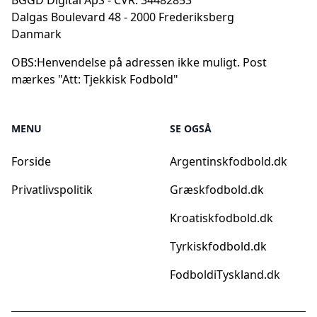
BGGD Digital ApS - CVR: 34482853
Dalgas Boulevard 48 - 2000 Frederiksberg
Danmark
OBS:
Henvendelse på adressen ikke muligt. Post
mærkes "Att: Tjekkisk Fodbold"
MENU
SE OGSÅ
Forside
Argentinskfodbold.dk
Privatlivspolitik
Græskfodbold.dk
Kroatiskfodbold.dk
Tyrkiskfodbold.dk
FodboldiTyskland.dk