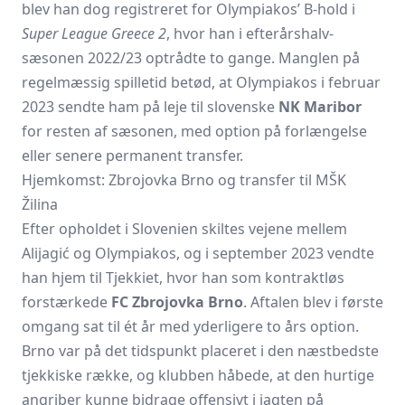
blev han dog registreret for Olympiakos’ B-hold i
Super League Greece 2
, hvor han i efterårshalv-
sæsonen 2022/23 optrådte to gange. Manglen på
regelmæssig spilletid betød, at Olympiakos i februar
2023 sendte ham på leje til slovenske
NK Maribor
for resten af sæsonen, med option på forlængelse
eller senere permanent transfer.
Hjemkomst: Zbrojovka Brno og transfer til MŠK
Žilina
Efter opholdet i Slovenien skiltes vejene mellem
Alijagić og Olympiakos, og i september 2023 vendte
han hjem til Tjekkiet, hvor han som kontraktløs
forstærkede
FC Zbrojovka Brno
. Aftalen blev i første
omgang sat til ét år med yderligere to års option.
Brno var på det tidspunkt placeret i den næstbedste
tjekkiske række, og klubben håbede, at den hurtige
angriber kunne bidrage offensivt i jagten på