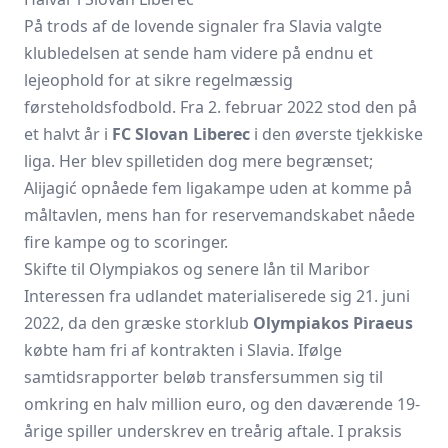
På trods af de lovende signaler fra Slavia valgte
klubledelsen at sende ham videre på endnu et
lejeophold for at sikre regelmæssig
førsteholdsfodbold. Fra 2. februar 2022 stod den på
et halvt år i
FC Slovan Liberec
i den øverste tjekkiske
liga. Her blev spilletiden dog mere begrænset;
Alijagić opnåede fem ligakampe uden at komme på
måltavlen, mens han for reservemandskabet nåede
fire kampe og to scoringer.
Skifte til Olympiakos og senere lån til Maribor
Interessen fra udlandet materialiserede sig 21. juni
2022, da den græske storklub
Olympiakos Piraeus
købte ham fri af kontrakten i Slavia. Ifølge
samtidsrapporter beløb transfersummen sig til
omkring en halv million euro, og den daværende 19-
årige spiller underskrev en treårig aftale. I praksis