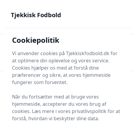
Tjekkisk Fodbold - Fra Prag til Plzeň - tjekkisk fodbold på
dansk
Tjekkisk Fodbold
Cookiepolitik
Tjekkisk Fodbold
Men
Søg nu
Vi anvender cookies på Tjekkiskfodbold.dk for
Søg nu
at optimere din oplevelse og vores service.
Cookies hjælper os med at forstå dine
præferencer og sikre, at vores hjemmeside
fungerer som forventet.
Når du fortsætter med at bruge vores
hjemmeside, accepterer du vores brug af
cookies. Læs mere i vores privatlivspolitik for at
forstå, hvordan vi beskytter dine data.