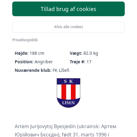
Tillad brug af cookies
Afvis alle cookies
Artem Byesyedin
Privatlivspolitik
Født:
31/03-1996 (30 år)
Nationalitet:
Ukraine
Højde:
188 cm
Vægt:
82.0 kg
Position:
Angriber
Trøje #:
17
Nuværende klub:
FK Líšeň
Artem Jurijovytsj Byesjedin (ukrainsk: Артем
Юрійович Бєсєдін), født 31. marts 1996 i