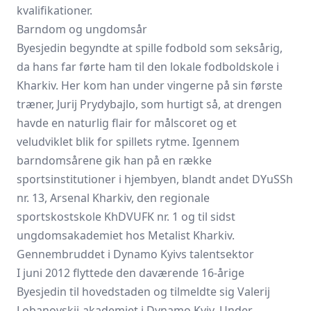
kvalifikationer.
Barndom og ungdomsår
Byesjedin begyndte at spille fodbold som seksårig,
da hans far førte ham til den lokale fodboldskole i
Kharkiv. Her kom han under vingerne på sin første
træner, Jurij Prydybajlo, som hurtigt så, at drengen
havde en naturlig flair for målscoret og et
veludviklet blik for spillets rytme. Igennem
barndomsårene gik han på en række
sportsinstitutioner i hjembyen, blandt andet DYuSSh
nr. 13, Arsenal Kharkiv, den regionale
sportskostskole KhDVUFK nr. 1 og til sidst
ungdomsakademiet hos Metalist Kharkiv.
Gennembruddet i Dynamo Kyivs talentsektor
I juni 2012 flyttede den daværende 16-årige
Byesjedin til hovedstaden og tilmeldte sig Valerij
Lobanovskij-akademiet i Dynamo Kyiv. Under