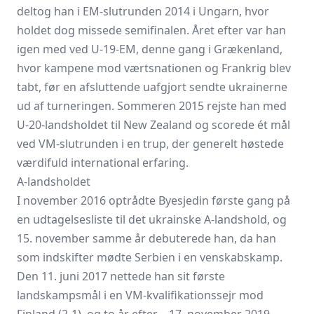
deltog han i EM-slutrunden 2014 i Ungarn, hvor
holdet dog missede semifinalen. Året efter var han
igen med ved U-19-EM, denne gang i Grækenland,
hvor kampene mod værtsnationen og Frankrig blev
tabt, før en afsluttende uafgjort sendte ukrainerne
ud af turneringen. Sommeren 2015 rejste han med
U-20-landsholdet til New Zealand og scorede ét mål
ved VM-slutrunden i en trup, der generelt høstede
værdifuld international erfaring.
A-landsholdet
I november 2016 optrådte Byesjedin første gang på
en udtagelsesliste til det ukrainske A-landshold, og
15. november samme år debuterede han, da han
som indskifter mødte Serbien i en venskabskamp.
Den 11. juni 2017 nettede han sit første
landskampsmål i en VM-kvalifikationssejr mod