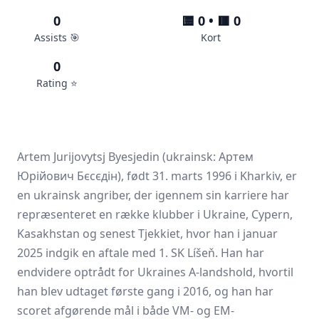
0
🟨 0 • 🟥 0
Assists 🎯
Kort
0
Rating ⭐️
Artem Jurijovytsj Byesjedin (ukrainsk: Артем
Юрійович Бєсєдін), født 31. marts 1996 i Kharkiv, er
en ukrainsk angriber, der igennem sin karriere har
repræsenteret en række klubber i Ukraine, Cypern,
Kasakhstan og senest Tjekkiet, hvor han i januar
2025 indgik en aftale med 1. SK Líšeň. Han har
endvidere optrådt for Ukraines A-landshold, hvortil
han blev udtaget første gang i 2016, og han har
scoret afgørende mål i både VM- og EM-