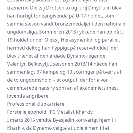
trænerne Oleksij Drotsenko og Jurij Dmytrulin blev
han hurtigt toneangivende på U-17-holdet, som
samme sæson vandt bronzemedaljer i den nationale
ungdomsliga. Sommeren 2013 rykkede han op på U-
19-holdet under Oleksij Herasymenko, og parallelt
hermed deltog han hyppigt på reserveholdet, der
blev trænet af den afdøde Dynamo-legende
Valentyn Belkevytj. I sæsonen 2013/14 nåede han
sammenlagt 37 kampe og 19 scoringer på tværs af
de to ungdomshold – et output, der for alvor
cementerede hans ry som en af akademiets mest
lovende angribere.
Professionel klubkarriere
Første lejeophold i FC Metalist Kharkiv
I marts 2015 vendte Byesjedin kortvarigt hjem til
Kharkiv, da Dynamo valgte at udleje ham til et