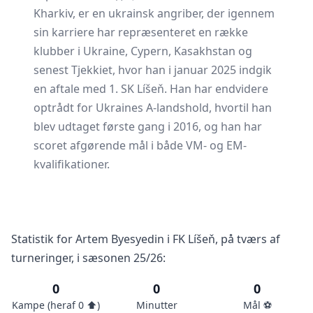
Kharkiv, er en ukrainsk angriber, der igennem
sin karriere har repræsenteret en række
klubber i Ukraine, Cypern, Kasakhstan og
senest Tjekkiet, hvor han i januar 2025 indgik
en aftale med 1. SK Líšeň. Han har endvidere
optrådt for Ukraines A-landshold, hvortil han
blev udtaget første gang i 2016, og han har
scoret afgørende mål i både VM- og EM-
kvalifikationer.
Statistik for Artem Byesyedin i FK Líšeň, på tværs af
turneringer, i sæsonen 25/26:
0
0
0
Kampe (heraf 0 ⬆️)
Minutter
Mål ⚽️