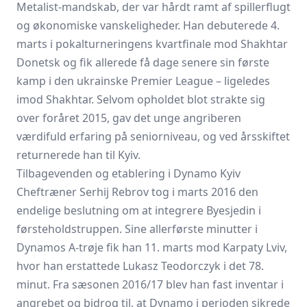
Metalist-mandskab, der var hårdt ramt af spillerflugt
og økonomiske vanskeligheder. Han debuterede 4.
marts i pokalturneringens kvartfinale mod Shakhtar
Donetsk og fik allerede få dage senere sin første
kamp i den ukrainske Premier League – ligeledes
imod Shakhtar. Selvom opholdet blot strakte sig
over foråret 2015, gav det unge angriberen
værdifuld erfaring på seniorniveau, og ved årsskiftet
returnerede han til Kyiv.
Tilbagevenden og etablering i Dynamo Kyiv
Cheftræner Serhij Rebrov tog i marts 2016 den
endelige beslutning om at integrere Byesjedin i
førsteholdstruppen. Sine allerførste minutter i
Dynamos A-trøje fik han 11. marts mod Karpaty Lviv,
hvor han erstattede Lukasz Teodorczyk i det 78.
minut. Fra sæsonen 2016/17 blev han fast inventar i
angrebet og bidrog til, at Dynamo i perioden sikrede