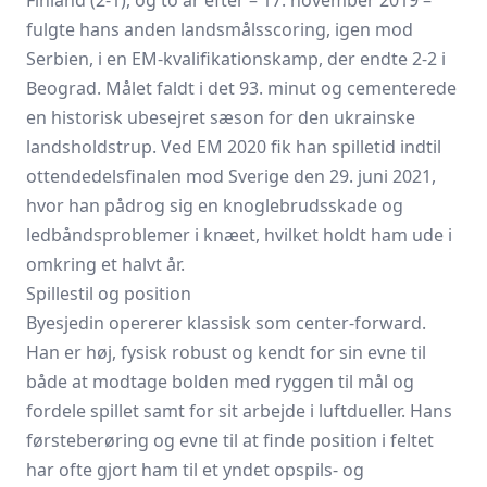
Finland (2-1), og to år efter – 17. november 2019 –
fulgte hans anden landsmålsscoring, igen mod
Serbien, i en EM-kvalifikationskamp, der endte 2-2 i
Beograd. Målet faldt i det 93. minut og cementerede
en historisk ubesejret sæson for den ukrainske
landsholdstrup. Ved EM 2020 fik han spilletid indtil
ottendedelsfinalen mod Sverige den 29. juni 2021,
hvor han pådrog sig en knoglebrudsskade og
ledbåndsproblemer i knæet, hvilket holdt ham ude i
omkring et halvt år.
Spillestil og position
Byesjedin opererer klassisk som center-forward.
Han er høj, fysisk robust og kendt for sin evne til
både at modtage bolden med ryggen til mål og
fordele spillet samt for sit arbejde i luftdueller. Hans
førsteberøring og evne til at finde position i feltet
har ofte gjort ham til et yndet opspils- og